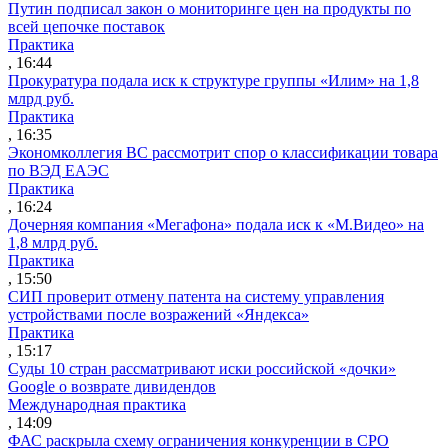
Путин подписал закон о мониторинге цен на продукты по
всей цепочке поставок
Практика
, 16:44
Прокуратура подала иск к структуре группы «Илим» на 1,8
млрд руб.
Практика
, 16:35
Экономколлегия ВС рассмотрит спор о классификации товара
по ВЭД ЕАЭС
Практика
, 16:24
Дочерняя компания «Мегафона» подала иск к «М.Видео» на
1,8 млрд руб.
Практика
, 15:50
СИП проверит отмену патента на систему управления
устройствами после возражений «Яндекса»
Практика
, 15:17
Суды 10 стран рассматривают иски российской «дочки»
Google о возврате дивидендов
Международная практика
, 14:09
ФАС раскрыла схему ограничения конкуренции в СРО