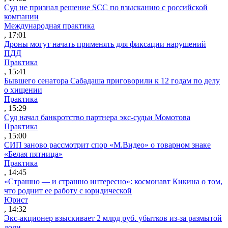
Суд не признал решение SCC по взысканию с российской
компании
Международная практика
, 17:01
Дроны могут начать применять для фиксации нарушений
ПДД
Практика
, 15:41
Бывшего сенатора Сабадаша приговорили к 12 годам по делу
о хищении
Практика
, 15:29
Суд начал банкротство партнера экс-судьи Момотова
Практика
, 15:00
СИП заново рассмотрит спор «М.Видео» о товарном знаке
«Белая пятница»
Практика
, 14:45
«Страшно — и страшно интересно»: космонавт Кикина о том,
что роднит ее работу с юридической
Юрист
, 14:32
Экс-акционер взыскивает 2 млрд руб. убытков из-за размытой
доли