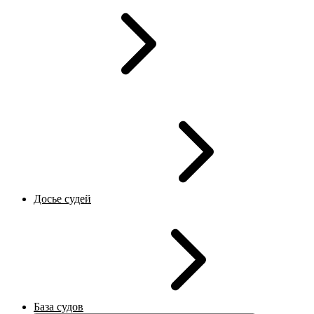
Досье судей
База судов