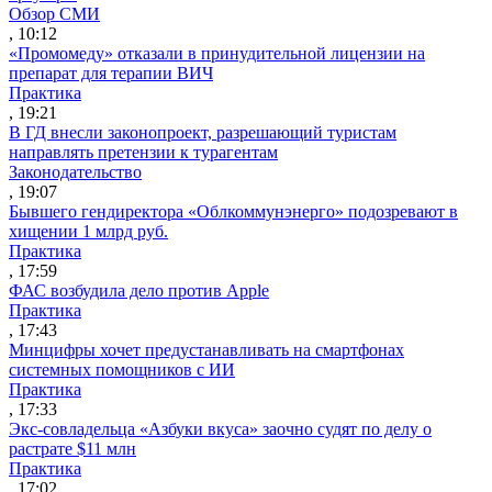
Обзор СМИ
, 10:12
«Промомеду» отказали в принудительной лицензии на
препарат для терапии ВИЧ
Практика
, 19:21
В ГД внесли законопроект, разрешающий туристам
направлять претензии к турагентам
Законодательство
, 19:07
Бывшего гендиректора «Облкоммунэнерго» подозревают в
хищении 1 млрд руб.
Практика
, 17:59
ФАС возбудила дело против Apple
Практика
, 17:43
Минцифры хочет предустанавливать на смартфонах
системных помощников с ИИ
Практика
, 17:33
Экс-совладельца «Азбуки вкуса» заочно судят по делу о
растрате $11 млн
Практика
, 17:02