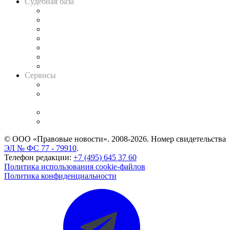
Судебная база
Картотека арбитражных дел
Решения арбитражных судов
Календарь рассмотрения арбитражных дел
Досье судей
Информация о судах
RSS лента новостей
Вакансии для юристов
Сервисы
Справочно-правовая система
Casebook: мониторинг дел
и компаний
Caselook: поиск и анализ практики
CASE.ONE: управление юридической службой
© ООО «Правовые новости». 2008-2026.
Номер свидетельства
ЭЛ № ФС 77 - 79910
.
Телефон редакции:
+7 (495) 645 37 60
Политика использования cookie-файлов
Политика конфиденциальности