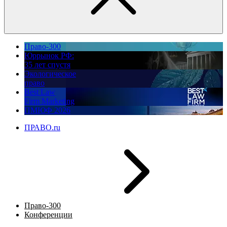
Право-300
Юррынок РФ:
35 лет спустя
Экологическое
право
Best Law
Firm Marketing
ПМЮФ 2026
ПРАВО.ru
Право-300
Конференции