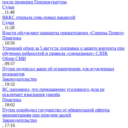
после проверки Генпрокуратуры
Судьи
, 11:48
ВККС открыла семь новых вакансий
Судьи
, 11:28
Власти обсуждают варианты приватизации «Сирены-Трэвел»
Практика
, 10:50
Утренний обзор за 5 августа: поправки о защите контента при
обучении нейросетей и правила «социальных» СЗПК
Обзор СМИ
, 09:37
Путин подписал закон об ограничениях для осужденных
релокантов
Законодательство
, 19:32
ВС напомнил, что прекращение уголовного дела не
исключает взыскания ущерба
Практика
, 18:02
Путин освободил государство от обязательной оферты
миноритариям при передаче акций
Законодательство
, 17:16