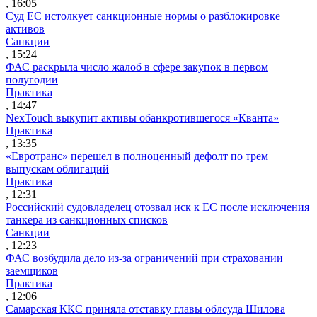
, 16:05
Суд ЕС истолкует санкционные нормы о разблокировке
активов
Санкции
, 15:24
ФАС раскрыла число жалоб в сфере закупок в первом
полугодии
Практика
, 14:47
NexTouch выкупит активы обанкротившегося «Кванта»
Практика
, 13:35
«Евротранс» перешел в полноценный дефолт по трем
выпускам облигаций
Практика
, 12:31
Российский судовладелец отозвал иск к ЕС после исключения
танкера из санкционных списков
Санкции
, 12:23
ФАС возбудила дело из-за ограничений при страховании
заемщиков
Практика
, 12:06
Самарская ККС приняла отставку главы облсуда Шилова