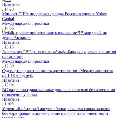
Практика
, 14:23
Минюст США поддержал доводы России в споре с Yukos
Capital
Международная практика
, 14:06
Чубайс просит приостановить взыскание 5,5 млрд руб. по
делу «Роснано»
Практика
, 13:15
Апелляция БВО разрешила «Альфа-Банку» судиться, несмотря
на санкции
Международная практика
, 12:30
Суд подтвердил законность ареста счетов «Межрегионстроя»
на 1,18 млрд руб.
Практика
, 12:04
ВС разрешил сдавать жилые дома как гостевые без изменения
назначения участка
Практика
, 11:06
Утренний обзор за 3 августа: блокировка массовых звонков
без маркировки и доначисление налогов из-за инвестльгот