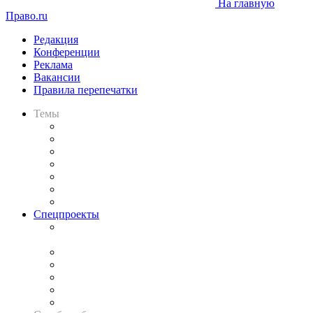
На главную
Право.ru
Редакция
Конференции
Реклама
Вакансии
Правила перепечатки
Темы
Практика
Законодательство
Процесс
Исследования
Рынок юридических услуг
Юридическое сообщество
Важнейшие правовые темы в прессе
Спецпроекты
Подкаст «В здравом уме
и твёрдой памяти»
Legal Design
Банкротная панорама
Советы для литигаторов
Сговоры на торгах
Авто