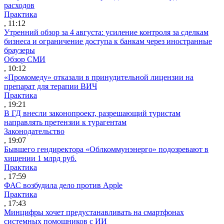
расходов
Практика
, 11:12
Утренний обзор за 4 августа: усиление контроля за сделкам
бизнеса и ограничение доступа к банкам через иностранные
браузеры
Обзор СМИ
, 10:12
«Промомеду» отказали в принудительной лицензии на
препарат для терапии ВИЧ
Практика
, 19:21
В ГД внесли законопроект, разрешающий туристам
направлять претензии к турагентам
Законодательство
, 19:07
Бывшего гендиректора «Облкоммунэнерго» подозревают в
хищении 1 млрд руб.
Практика
, 17:59
ФАС возбудила дело против Apple
Практика
, 17:43
Минцифры хочет предустанавливать на смартфонах
системных помощников с ИИ