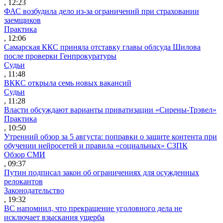
, 12:23
ФАС возбудила дело из-за ограничений при страховании
заемщиков
Практика
, 12:06
Самарская ККС приняла отставку главы облсуда Шилова
после проверки Генпрокуратуры
Судьи
, 11:48
ВККС открыла семь новых вакансий
Судьи
, 11:28
Власти обсуждают варианты приватизации «Сирены-Трэвел»
Практика
, 10:50
Утренний обзор за 5 августа: поправки о защите контента при
обучении нейросетей и правила «социальных» СЗПК
Обзор СМИ
, 09:37
Путин подписал закон об ограничениях для осужденных
релокантов
Законодательство
, 19:32
ВС напомнил, что прекращение уголовного дела не
исключает взыскания ущерба