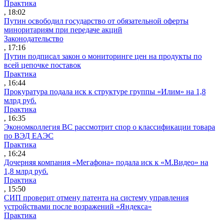
Практика
, 18:02
Путин освободил государство от обязательной оферты
миноритариям при передаче акций
Законодательство
, 17:16
Путин подписал закон о мониторинге цен на продукты по
всей цепочке поставок
Практика
, 16:44
Прокуратура подала иск к структуре группы «Илим» на 1,8
млрд руб.
Практика
, 16:35
Экономколлегия ВС рассмотрит спор о классификации товара
по ВЭД ЕАЭС
Практика
, 16:24
Дочерняя компания «Мегафона» подала иск к «М.Видео» на
1,8 млрд руб.
Практика
, 15:50
СИП проверит отмену патента на систему управления
устройствами после возражений «Яндекса»
Практика