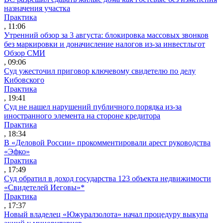
назначения участка
Практика
, 11:06
Утренний обзор за 3 августа: блокировка массовых звонков
без маркировки и доначисление налогов из-за инвестльгот
Обзор СМИ
, 09:06
Суд ужесточил приговор ключевому свидетелю по делу
Кибовского
Практика
, 19:41
Суд не нашел нарушений публичного порядка из-за
иностранного элемента на стороне кредитора
Практика
, 18:34
В «Деловой России» прокомментировали арест руководства
«Эфко»
Практика
, 17:49
Суд обратил в доход государства 123 объекта недвижимости
«Свидетелей Иеговы»*
Практика
, 17:37
Новый владелец «Южуралзолота» начал процедуру выкупа