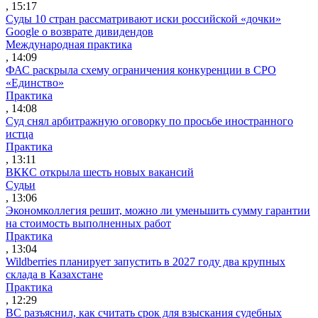
, 15:17
Суды 10 стран рассматривают иски российской «дочки»
Google о возврате дивидендов
Международная практика
, 14:09
ФАС раскрыла схему ограничения конкуренции в СРО
«Единство»
Практика
, 14:08
Суд снял арбитражную оговорку по просьбе иностранного
истца
Практика
, 13:11
ВККС открыла шесть новых вакансий
Судьи
, 13:06
Экономколлегия решит, можно ли уменьшить сумму гарантии
на стоимость выполненных работ
Практика
, 13:04
Wildberries планирует запустить в 2027 году два крупных
склада в Казахстане
Практика
, 12:29
ВС разъяснил, как считать срок для взыскания судебных