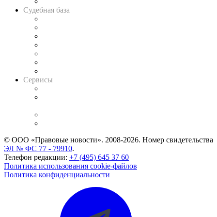
Авто
Судебная база
Картотека арбитражных дел
Решения арбитражных судов
Календарь рассмотрения арбитражных дел
Досье судей
Информация о судах
RSS лента новостей
Вакансии для юристов
Сервисы
Справочно-правовая система
Casebook: мониторинг дел
и компаний
Caselook: поиск и анализ практики
CASE.ONE: управление юридической службой
© ООО «Правовые новости». 2008-2026.
Номер свидетельства
ЭЛ № ФС 77 - 79910
.
Телефон редакции:
+7 (495) 645 37 60
Политика использования cookie-файлов
Политика конфиденциальности