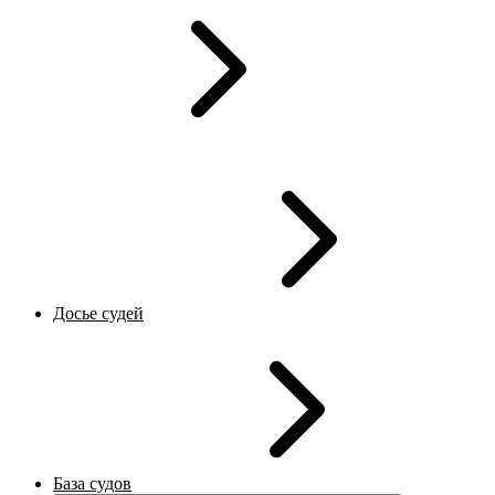
Досье судей
База судов