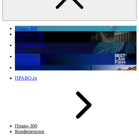
Право-300
Юррынок РФ:
35 лет спустя
Экологическое
право
Best Law
Firm Marketing
ПМЮФ 2026
ПРАВО.ru
Право-300
Конференции