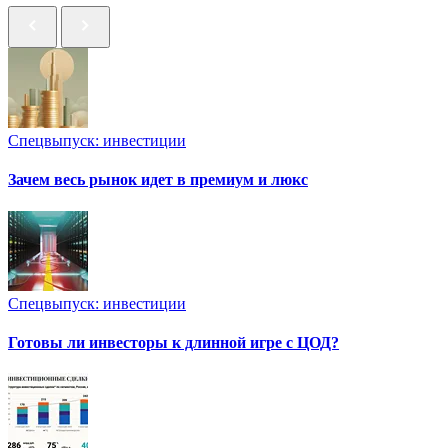
Спецвыпуск: инвестиции
Зачем весь рынок идет в премиум и люкс
Спецвыпуск: инвестиции
Готовы ли инвесторы к длинной игре с ЦОД?