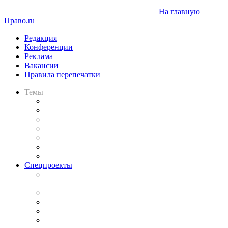
На главную
Право.ru
Редакция
Конференции
Реклама
Вакансии
Правила перепечатки
Темы
Практика
Законодательство
Процесс
Исследования
Рынок юридических услуг
Юридическое сообщество
Важнейшие правовые темы в прессе
Спецпроекты
Подкаст «В здравом уме
и твёрдой памяти»
Legal Design
Банкротная панорама
Советы для литигаторов
Сговоры на торгах