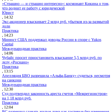
«Страшно — и страшно интересно»: космонавт Кикина о том,
что роднит ее работу с юридической
Юрист
, 14:32
Экс-акционер взыскивает 2 млрд руб. убытков из-за размытой
доли
Практика
, 14:23
Минюст США поддержал доводы России в споре с Yukos
Capital
Международная практика
, 14:06
Чубайс просит приостановить взыскание 5,5 млрд руб. по
делу «Роснано»
Практика
, 13:15
Апелляция БВО разрешила «Альфа-Банку» судиться, несмотря
на санкции
Международная практика
, 12:30
Суд подтвердил законность ареста счетов «Межрегионстроя»
на 1,18 млрд руб.
Практика
, 12:04
ВС разрешил сдавать жилые дома как гостевые без изменения