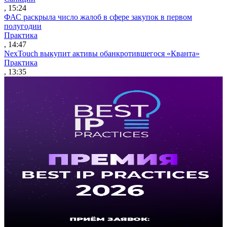
, 15:24
ФАС раскрыла число жалоб в сфере закупок в первом
полугодии
Практика
, 14:47
NexTouch выкупит активы обанкротившегося «Кванта»
Практика
, 13:35