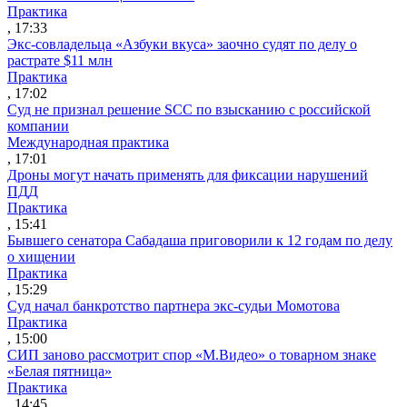
Практика
, 17:33
Экс-совладельца «Азбуки вкуса» заочно судят по делу о
растрате $11 млн
Практика
, 17:02
Суд не признал решение SCC по взысканию с российской
компании
Международная практика
, 17:01
Дроны могут начать применять для фиксации нарушений
ПДД
Практика
, 15:41
Бывшего сенатора Сабадаша приговорили к 12 годам по делу
о хищении
Практика
, 15:29
Суд начал банкротство партнера экс-судьи Момотова
Практика
, 15:00
СИП заново рассмотрит спор «М.Видео» о товарном знаке
«Белая пятница»
Практика
, 14:45