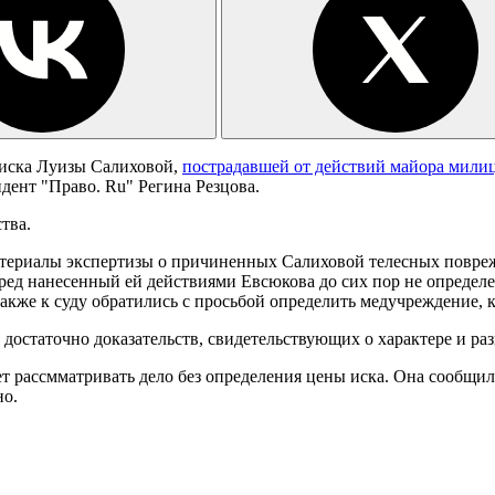
иска Луизы Салиховой,
пострадавшей от действий майора мили
ндент "Право. Ru" Регина Резцова.
тва.
материалы экспертизы о причиненных Салиховой телесных повре
ред нанесенный ей действиями Евсюкова до сих пор не определ
Также к суду обратились с просьбой определить медучреждение, 
ла достаточно доказательств, свидетельствующих о характере и 
жет рассмматривать дело без определения цены иска. Она сообщи
но.