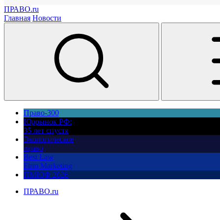
ПРАВО.ru
Главная
Новости
Право-300
Юррынок РФ:
35 лет спустя
Экологическое
право
Best Law
Firm Marketing
ПМЮФ 2026
ПРАВО.ru