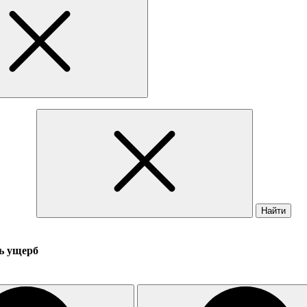
Найти
ь ущерб