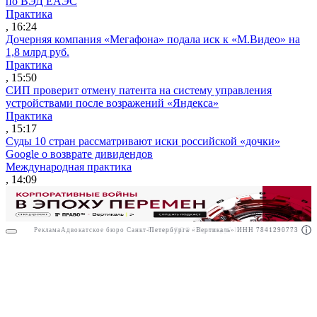
по ВЭД ЕАЭС
Практика
, 16:24
Дочерняя компания «Мегафона» подала иск к «М.Видео» на
1,8 млрд руб.
Практика
, 15:50
СИП проверит отмену патента на систему управления
устройствами после возражений «Яндекса»
Практика
, 15:17
Суды 10 стран рассматривают иски российской «дочки»
Google о возврате дивидендов
Международная практика
, 14:09
Реклама
Адвокатское бюро Санкт-Петербурга «Вертикаль» ИНН 7841290773
Реклама
ООО "Право.ру" ИНН: 7704835288