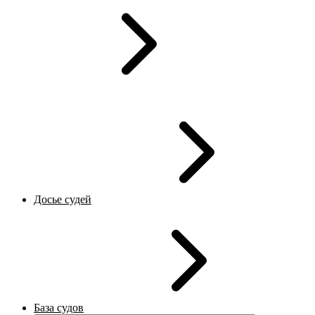
Досье судей
База судов