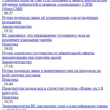
обучении нейросетей и правила «социальных» СЗПК
Обзор СМИ
, 09:37
Путин подписал закон об ограничениях для осужденных
релокантов
Законодательство
, 19:32
ВС напомнил, что прекращение уголовного дела не
исключает взыскания ущерба
Практика
, 18:02
Путин освободил государство от обязательной оферты
миноритариям при передаче акций
Законодательство
, 17:16
Путин подписал закон о мониторинге цен на продукты по
всей цепочке поставок
Практика
, 16:44
Прокуратура подала иск к структуре группы «Илим» на 1,8
млрд руб.
Практика
, 16:35
Экономколлегия ВС рассмотрит спор о классификации товара