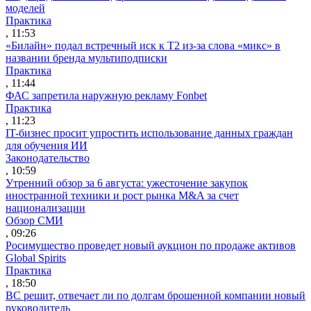
моделей
Практика
, 11:53
«Билайн» подал встречный иск к Т2 из-за слова «микс» в
названии бренда мультиподписки
Практика
, 11:44
ФАС запретила наружную рекламу Fonbet
Практика
, 11:23
IT-бизнес просит упростить использование данных граждан
для обучения ИИ
Законодательство
, 10:59
Утренний обзор за 6 августа: ужесточение закупок
иностранной техники и рост рынка M&A за счет
национализации
Обзор СМИ
, 09:26
Росимущество проведет новый аукцион по продаже активов
Global Spirits
Практика
, 18:50
ВС решит, отвечает ли по долгам брошенной компании новый
руководитель