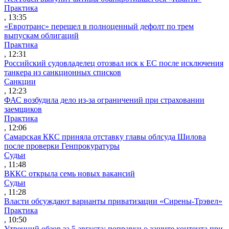
Практика
, 13:35
«Евротранс» перешел в полноценный дефолт по трем
выпускам облигаций
Практика
, 12:31
Российский судовладелец отозвал иск к ЕС после исключения
танкера из санкционных списков
Санкции
, 12:23
ФАС возбудила дело из-за ограничений при страховании
заемщиков
Практика
, 12:06
Самарская ККС приняла отставку главы облсуда Шилова
после проверки Генпрокуратуры
Судьи
, 11:48
ВККС открыла семь новых вакансий
Судьи
, 11:28
Власти обсуждают варианты приватизации «Сирены-Трэвел»
Практика
, 10:50
Утренний обзор за 5 августа: поправки о защите контента при