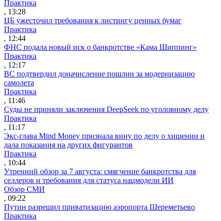
Практика
, 13:28
ЦБ ужесточил требования к листингу ценных бумаг
Практика
, 12:44
ФНС подала новый иск о банкротстве «Кама Шиппинг»
Практика
, 12:17
ВС подтвердил доначисление пошлин за модернизацию
самолета
Практика
, 11:46
Суды не приняли заключения DeepSeek по уголовному делу
Практика
, 11:17
Экс-глава Mind Money признала вину по делу о хищении и
дала показания на других фигурантов
Практика
, 10:44
Утренний обзор за 7 августа: смягчение банкротства для
селлеров и требования для статуса нацмодели ИИ
Обзор СМИ
, 09:22
Путин разрешил приватизацию аэропорта Шереметьево
Практика