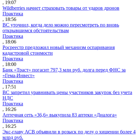
, 19:07
Wildberries начнет страховать товары от ударов дронов
Практика
, 18:56
ВС уточнил, когда дело можно пересмотреть по вновь
открывшимся обстоятельствам
Практика
, 18:06
Росреестр предложил новый механизм оспаривания
кадастровой стоимости
Практика
, 18:00
Банк «Траст» погасит 797,3 млн руб. долга перед ФНС за
«Гема-Инвест»
Практика
, 17:51
ВС запретил уравнивать цены участников закупок без учета
НДС
Практика
, 16:26
Аптечная сеть «36,6» выкупила 83 аптеки «Диалога»
Практика
, 16:25
Экс-главу АСВ объявили в розыск по делу о хищении более 4
млрд руб.