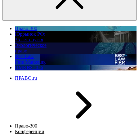
Право-300
Юррынок РФ:
35 лет спустя
Экологическое
право
Best Law
Firm Marketing
ПМЮФ 2026
ПРАВО.ru
Право-300
Конференции