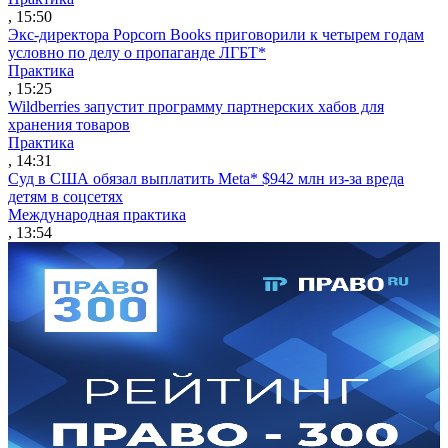
, 15:50
Экс-директора Popcorn Books приговорили к четырем годам
условно по делу о пропаганде ЛГБТ*
Практика
, 15:25
Wildberries запустит программу партнерских хабов для
хранения товаров
Практика
, 14:31
Суд в США обязал выплатить Meta* $942 млн из-за вреда
детям в соцсетях
Международная практика
, 13:54