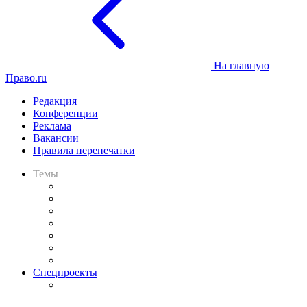
На главную
Право.ru
Редакция
Конференции
Реклама
Вакансии
Правила перепечатки
Темы
Практика
Законодательство
Процесс
Исследования
Рынок юридических услуг
Юридическое сообщество
Важнейшие правовые темы в прессе
Спецпроекты
Подкаст «В здравом уме
и твёрдой памяти»