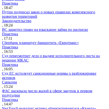
Практика
, 18:47
Путин подписал закон о новых правилах комплексного
развития территорий
Законодательство
, 18:24
ВС защитил право на взыскание займа по расписке
Практика
, 17:11
Сбербанк планирует банкротить «Евротранс»
Практика
, 16:53
Суд пересмотрит дело о выдаче исполнительного листа на
решение МКАС
Практика
, 16:05
Суд ЕС истолкует санкционные нормы о разблокировке
активов
Санкции
, 15:24
ФАС раскрыла число жалоб в сфере закупок в первом
полугодии
Практика
, 14:47
NexTouch выкупит активы обанкротившегося «Кванта»