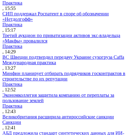
Практика
, 15:55
СИП поддержал Роспатент в споре об обозначении
«Нетдолгофф»
Практика
, 15:17
Третий аукцион по приватизации активов экс-владельца
«Макфы» провалился
Практика
, 14:29
ВС Швеции подтвердил передачу Украине сухогруза Caffa
Международная практика
, 13:27
Минфин планирует отбирать подрядчиков госконтрактов в
строительстве по их репутации
Практика
, 12:52
Экономколлегия защитила компанию от переплаты за
пользование землей
Практика
, 12:43
Великобритания расширила антироссийские санкции
Санкции
, 12:41
АБД предложила стандарт синтетических данных для ИИ-