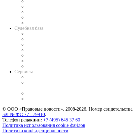
Legal Design
Банкротная панорама
Советы для литигаторов
Сговоры на торгах
Авто
Судебная база
Картотека арбитражных дел
Решения арбитражных судов
Календарь рассмотрения арбитражных дел
Досье судей
Информация о судах
RSS лента новостей
Вакансии для юристов
Сервисы
Справочно-правовая система
Casebook: мониторинг дел
и компаний
Caselook: поиск и анализ практики
CASE.ONE: управление юридической службой
© ООО «Правовые новости». 2008-2026.
Номер свидетельства
ЭЛ № ФС 77 - 79910
.
Телефон редакции:
+7 (495) 645 37 60
Политика использования cookie-файлов
Политика конфиденциальности