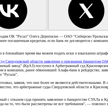
заводам ОК "Русал" Олега Дерипаски — ОАО "Сибирско-Уральск
нее погашенным кредитам, если банк не договорится с компани
то в ближайшее время мы можем подать иски о взыскании штрафо
суд Свердловской области заявление о признании банкротом О
ый завод" (КрАЗ) поступил в Арбитражный суд Красноярского 
ом в компании, ранее обвинившей Альфа-банк в рейдерстве, зая
 "Русала".
тозвал, заявив, что они более не являются действительными. В 
вестно, что арбитражные суды Свердловской области и Краснояр
нный с отказом суда принять заявление о банкротстве СУАЛа и К
да на то, что были рассмотрены не все требования", — пояснил