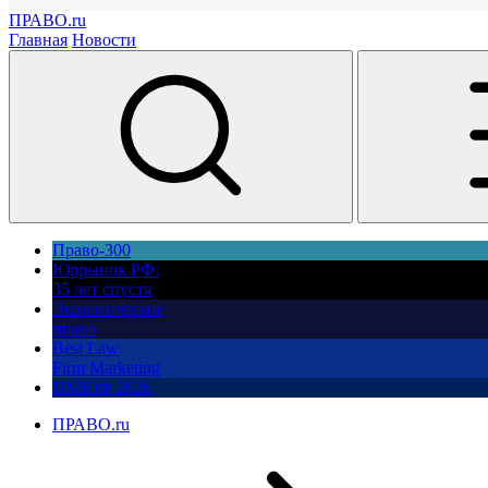
ПРАВО.ru
Главная
Новости
Право-300
Юррынок РФ:
35 лет спустя
Экологическое
право
Best Law
Firm Marketing
ПМЮФ 2026
ПРАВО.ru