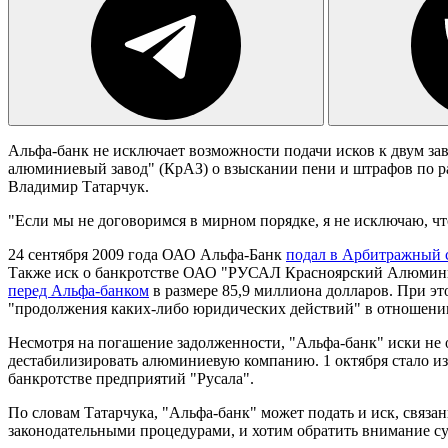
Альфа-банк не исключает возможности подачи исков к двум 
алюминиевый завод" (КрАЗ) о взыскании пени и штрафов по ра
Владимир Татарчук.
"Если мы не договоримся в мирном порядке, я не исключаю, ч
24 сентября 2009 года ОАО Альфа-Банк
подал в Арбитражный 
Также иск о банкротстве ОАО "РУСАЛ Красноярский Алюминиев
перед Альфа-банком
в размере 85,9 миллиона долларов. При эт
"продолжения каких-либо юридических действий" в отношении
Несмотря на погашение задолженности, "Альфа-банк" иски не о
дестабилизировать алюминиевую компанию. 1 октября стало из
банкротстве предприятий "Русала".
По словам Татарчука, "Альфа-банк" может подать и иск, связа
законодательными процедурами, и хотим обратить внимание су