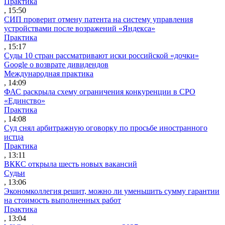
Практика
, 15:50
СИП проверит отмену патента на систему управления
устройствами после возражений «Яндекса»
Практика
, 15:17
Суды 10 стран рассматривают иски российской «дочки»
Google о возврате дивидендов
Международная практика
, 14:09
ФАС раскрыла схему ограничения конкуренции в СРО
«Единство»
Практика
, 14:08
Суд снял арбитражную оговорку по просьбе иностранного
истца
Практика
, 13:11
ВККС открыла шесть новых вакансий
Судьи
, 13:06
Экономколлегия решит, можно ли уменьшить сумму гарантии
на стоимость выполненных работ
Практика
, 13:04