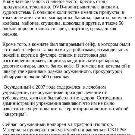
В комнате оказалось спальное место, кресло, стол с
продуктами, телевизор, DVD-проигрыватель с дисками,
аудиосистема. В большом количестве имелись продукты, в
том числе апельсины, мандарины, бананы, гранаты, копченые
колбасы, майонез, сгущенка, шоколад и другие, а также 50
блоков дорогостоящих сигарет, спиртное, гражданская
одежда.
Кроме того, в комнате был запираемый сейф, в котором были
сотовый телефон с зарядными устройствами, 6 самодельных
ножей и кортик в футляре, станок и заготовки для
изготовления ножей, шприцы, медицинские препараты,
дорогие сигары, шесть банок кофе. В помещении котельной в
шкафу, где хранилась одежда осужденного, прокуратурой
обнаружено около 500 пачек чая.
Осужденный с 2007 года содержался в лечебном
учреждении, где осужденные проходят лечение от
туберкулеза, хотя сам был абсолютно здоров. Сотрудники
администрации учреждения заявляют, что им не было
известно о существовании на территории колонии потайной
"квартиры".
Сейчас осужденный водворен в штрафной изолятор.
Материалы проверки прокуратурой направлены в СКП РФ