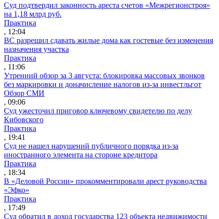
Суд подтвердил законность ареста счетов «Межрегионстроя»
на 1,18 млрд руб.
Практика
, 12:04
ВС разрешил сдавать жилые дома как гостевые без изменения
назначения участка
Практика
, 11:06
Утренний обзор за 3 августа: блокировка массовых звонков
без маркировки и доначисление налогов из-за инвестльгот
Обзор СМИ
, 09:06
Суд ужесточил приговор ключевому свидетелю по делу
Кибовского
Практика
, 19:41
Суд не нашел нарушений публичного порядка из-за
иностранного элемента на стороне кредитора
Практика
, 18:34
В «Деловой России» прокомментировали арест руководства
«Эфко»
Практика
, 17:49
Суд обратил в доход государства 123 объекта недвижимости