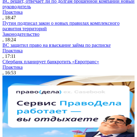
ВС решит, отвечает ли по долгам брошенной компании новый
руководитель
Практика
, 18:47
Путин подписал закон о новых правилах комплексного
развития территорий
Законодательство
, 18:24
ВС защитил право на взыскание займа по расписке
Практика
, 17:11
Сбербанк планирует банкротить «Евротранс»
Практика
, 16:53