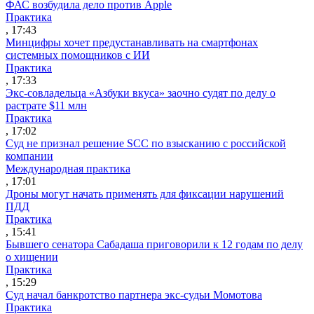
ФАС возбудила дело против Apple
Практика
, 17:43
Минцифры хочет предустанавливать на смартфонах
системных помощников с ИИ
Практика
, 17:33
Экс-совладельца «Азбуки вкуса» заочно судят по делу о
растрате $11 млн
Практика
, 17:02
Суд не признал решение SCC по взысканию с российской
компании
Международная практика
, 17:01
Дроны могут начать применять для фиксации нарушений
ПДД
Практика
, 15:41
Бывшего сенатора Сабадаша приговорили к 12 годам по делу
о хищении
Практика
, 15:29
Суд начал банкротство партнера экс-судьи Момотова
Практика