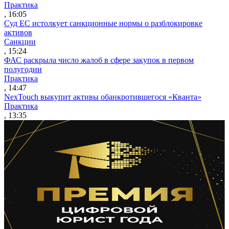
Практика
, 16:05
Суд ЕС истолкует санкционные нормы о разблокировке
активов
Санкции
, 15:24
ФАС раскрыла число жалоб в сфере закупок в первом
полугодии
Практика
, 14:47
NexTouch выкупит активы обанкротившегося «Кванта»
Практика
, 13:35