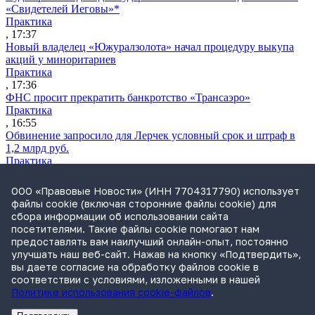
«Свидетелей Иеговы»*
Практика
, 17:37
Новый владелец «Южуралзолота» начал процедуру выкупа
акций у миноритариев
Практика
, 17:36
ФНС просит прекратить банкротство «Трансаэро»
Практика
, 16:55
Обвинение запросило для Лерчек условный срок и штраф в
1,2 млрд руб.
Практика
, 15:36
Суд подтвердил право фермера на выкуп арендуемого
ООО «Правовые Новости» (ИНН 7704317790) использует
сельхозучастка
файлы cookie (включая сторонние файлы cookie) для
Практика
сбора информации об использовании сайта
, 15:49
посетителями. Такие файлы cookie помогают нам
ВС разъяснил, кто несет ответственность за ДТП при ремонте
предоставлять вам наилучший онлайн-опыт, постоянно
дороги
улучшать наш веб-сайт. Нажав на кнопку «Подтвердить»,
Практика
вы даете согласие на обработку файлов cookie в
, 15:35
соответствии с условиями, изложенными в нашей
Политике использования cookie-файлов
.