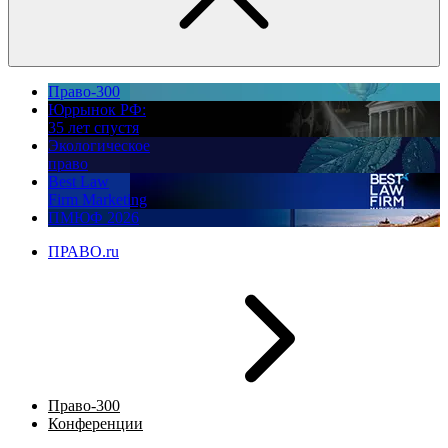
Право-300
Юррынок РФ:
35 лет спустя
Экологическое
право
Best Law
Firm Marketing
ПМЮФ 2026
ПРАВО.ru
Право-300
Конференции