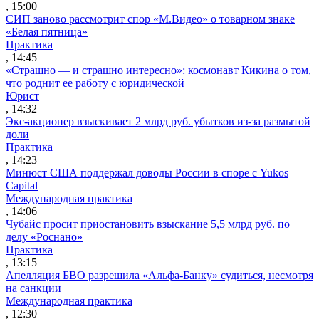
, 15:00
СИП заново рассмотрит спор «М.Видео» о товарном знаке
«Белая пятница»
Практика
, 14:45
«Страшно — и страшно интересно»: космонавт Кикина о том,
что роднит ее работу с юридической
Юрист
, 14:32
Экс-акционер взыскивает 2 млрд руб. убытков из-за размытой
доли
Практика
, 14:23
Минюст США поддержал доводы России в споре с Yukos
Capital
Международная практика
, 14:06
Чубайс просит приостановить взыскание 5,5 млрд руб. по
делу «Роснано»
Практика
, 13:15
Апелляция БВО разрешила «Альфа-Банку» судиться, несмотря
на санкции
Международная практика
, 12:30