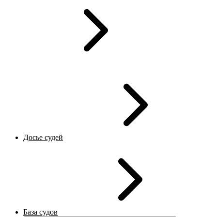
Досье судей
База судов