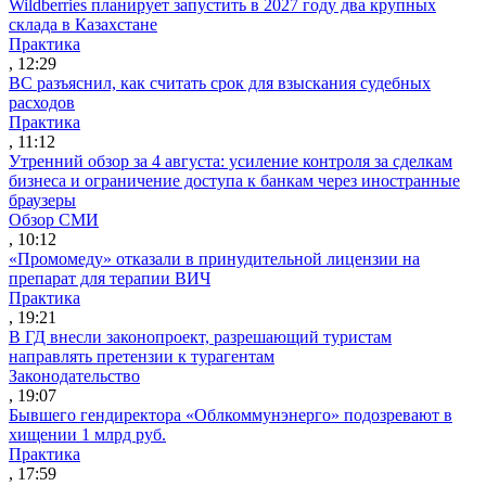
Wildberries планирует запустить в 2027 году два крупных
склада в Казахстане
Практика
, 12:29
ВС разъяснил, как считать срок для взыскания судебных
расходов
Практика
, 11:12
Утренний обзор за 4 августа: усиление контроля за сделкам
бизнеса и ограничение доступа к банкам через иностранные
браузеры
Обзор СМИ
, 10:12
«Промомеду» отказали в принудительной лицензии на
препарат для терапии ВИЧ
Практика
, 19:21
В ГД внесли законопроект, разрешающий туристам
направлять претензии к турагентам
Законодательство
, 19:07
Бывшего гендиректора «Облкоммунэнерго» подозревают в
хищении 1 млрд руб.
Практика
, 17:59