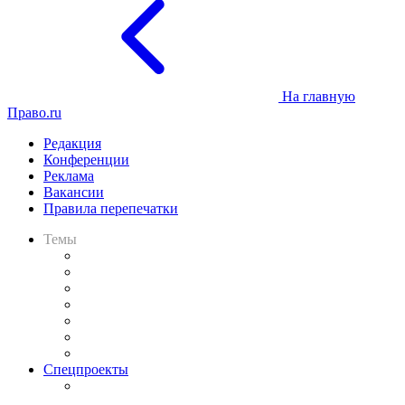
На главную
Право.ru
Редакция
Конференции
Реклама
Вакансии
Правила перепечатки
Темы
Практика
Законодательство
Процесс
Исследования
Рынок юридических услуг
Юридическое сообщество
Важнейшие правовые темы в прессе
Спецпроекты
Подкаст «В здравом уме
и твёрдой памяти»