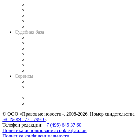
Legal Design
Банкротная панорама
Советы для литигаторов
Сговоры на торгах
Авто
Судебная база
Картотека арбитражных дел
Решения арбитражных судов
Календарь рассмотрения арбитражных дел
Досье судей
Информация о судах
RSS лента новостей
Вакансии для юристов
Сервисы
Справочно-правовая система
Casebook: мониторинг дел
и компаний
Caselook: поиск и анализ практики
CASE.ONE: управление юридической службой
© ООО «Правовые новости». 2008-2026.
Номер свидетельства
ЭЛ № ФС 77 - 79910
.
Телефон редакции:
+7 (495) 645 37 60
Политика использования cookie-файлов
Политика конфиденциальности