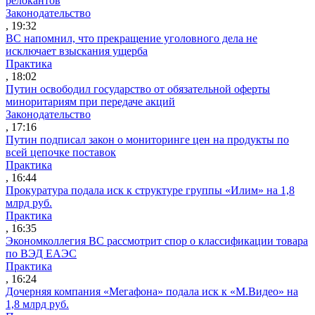
релокантов
Законодательство
, 19:32
ВС напомнил, что прекращение уголовного дела не
исключает взыскания ущерба
Практика
, 18:02
Путин освободил государство от обязательной оферты
миноритариям при передаче акций
Законодательство
, 17:16
Путин подписал закон о мониторинге цен на продукты по
всей цепочке поставок
Практика
, 16:44
Прокуратура подала иск к структуре группы «Илим» на 1,8
млрд руб.
Практика
, 16:35
Экономколлегия ВС рассмотрит спор о классификации товара
по ВЭД ЕАЭС
Практика
, 16:24
Дочерняя компания «Мегафона» подала иск к «М.Видео» на
1,8 млрд руб.