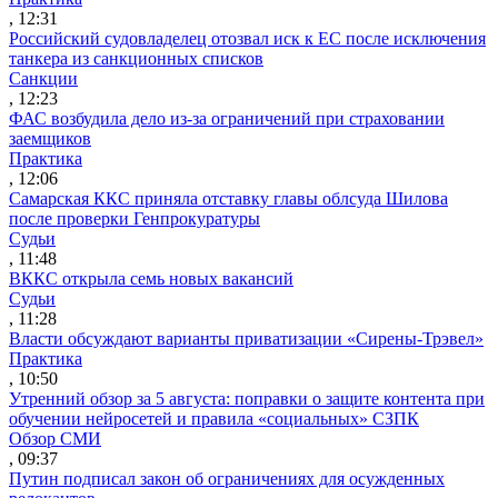
, 12:31
Российский судовладелец отозвал иск к ЕС после исключения
танкера из санкционных списков
Санкции
, 12:23
ФАС возбудила дело из-за ограничений при страховании
заемщиков
Практика
, 12:06
Самарская ККС приняла отставку главы облсуда Шилова
после проверки Генпрокуратуры
Судьи
, 11:48
ВККС открыла семь новых вакансий
Судьи
, 11:28
Власти обсуждают варианты приватизации «Сирены-Трэвел»
Практика
, 10:50
Утренний обзор за 5 августа: поправки о защите контента при
обучении нейросетей и правила «социальных» СЗПК
Обзор СМИ
, 09:37
Путин подписал закон об ограничениях для осужденных