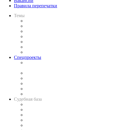
Вакансии
Правила перепечатки
Темы
Практика
Законодательство
Процесс
Исследования
Рынок юридических услуг
Юридическое сообщество
Важнейшие правовые темы в прессе
Спецпроекты
Подкаст «В здравом уме
и твёрдой памяти»
Legal Design
Банкротная панорама
Советы для литигаторов
Сговоры на торгах
Авто
Судебная база
Картотека арбитражных дел
Решения арбитражных судов
Календарь рассмотрения арбитражных дел
Досье судей
Информация о судах