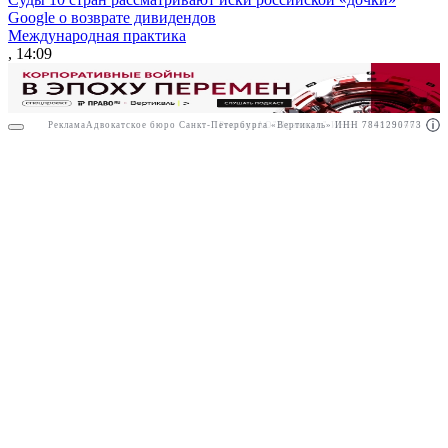
Google о возврате дивидендов
Международная практика
, 14:09
Реклама
Адвокатское бюро Санкт-Петербурга «Вертикаль» ИНН 7841290773
Реклама
АО"Право.ру" ИНН: 7708095468