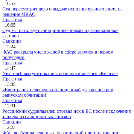
, 16:53
Суд пересмотрит дело о выдаче исполнительного листа на
решение МКАС
Практика
, 16:05
Суд ЕС истолкует санкционные нормы о разблокировке
активов
Санкции
, 15:24
ФАС раскрыла число жалоб в сфере закупок в первом
полугодии
Практика
, 14:47
NexTouch выкупит активы обанкротившегося «Кванта»
Практика
, 13:35
«Евротранс» перешел в полноценный дефолт по трем
выпускам облигаций
Практика
, 12:31
Российский судовладелец отозвал иск к ЕС после исключения
танкера из санкционных списков
Санкции
, 12:23
ФАС возбудила дело из-за ограничений при страховании