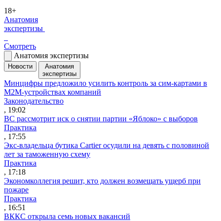
18+
Анатомия
экспертизы
Смотреть
Анатомия экспертизы
Новости
Анатомия
экспертизы
Минцифры предложило усилить контроль за сим-картами в
M2M-устройствах компаний
Законодательство
, 19:02
ВС рассмотрит иск о снятии партии «Яблоко» с выборов
Практика
, 17:55
Экс-владельца бутика Cartier осудили на девять с половиной
лет за таможенную схему
Практика
, 17:18
Экономколлегия решит, кто должен возмещать ущерб при
пожаре
Практика
, 16:51
ВККС открыла семь новых вакансий