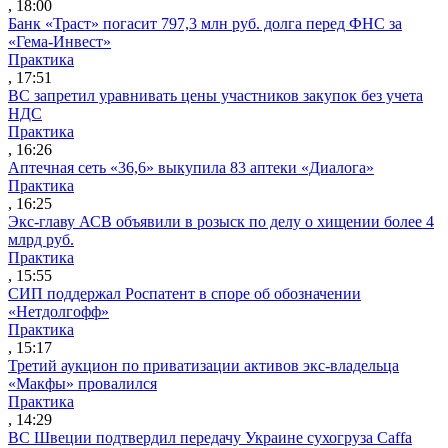
, 18:00
Банк «Траст» погасит 797,3 млн руб. долга перед ФНС за
«Гема-Инвест»
Практика
, 17:51
ВС запретил уравнивать цены участников закупок без учета
НДС
Практика
, 16:26
Аптечная сеть «36,6» выкупила 83 аптеки «Диалога»
Практика
, 16:25
Экс-главу АСВ объявили в розыск по делу о хищении более 4
млрд руб.
Практика
, 15:55
СИП поддержал Роспатент в споре об обозначении
«Нетдолгофф»
Практика
, 15:17
Третий аукцион по приватизации активов экс-владельца
«Макфы» провалился
Практика
, 14:29
ВС Швеции подтвердил передачу Украине сухогруза Caffa