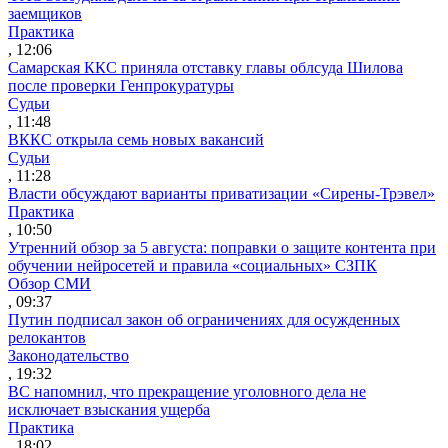
заемщиков
Практика
, 12:06
Самарская ККС приняла отставку главы облсуда Шилова
после проверки Генпрокуратуры
Судьи
, 11:48
ВККС открыла семь новых вакансий
Судьи
, 11:28
Власти обсуждают варианты приватизации «Сирены-Трэвел»
Практика
, 10:50
Утренний обзор за 5 августа: поправки о защите контента при
обучении нейросетей и правила «социальных» СЗПК
Обзор СМИ
, 09:37
Путин подписал закон об ограничениях для осужденных
релокантов
Законодательство
, 19:32
ВС напомнил, что прекращение уголовного дела не
исключает взыскания ущерба
Практика
, 18:02