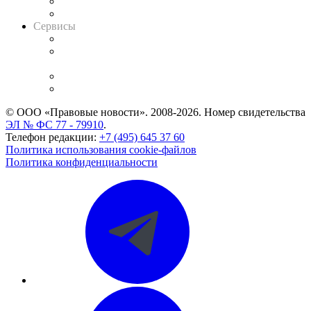
RSS лента новостей
Вакансии для юристов
Сервисы
Справочно-правовая система
Casebook: мониторинг дел
и компаний
Caselook: поиск и анализ практики
CASE.ONE: управление юридической службой
© ООО «Правовые новости». 2008-2026.
Номер свидетельства
ЭЛ № ФС 77 - 79910
.
Телефон редакции:
+7 (495) 645 37 60
Политика использования cookie-файлов
Политика конфиденциальности