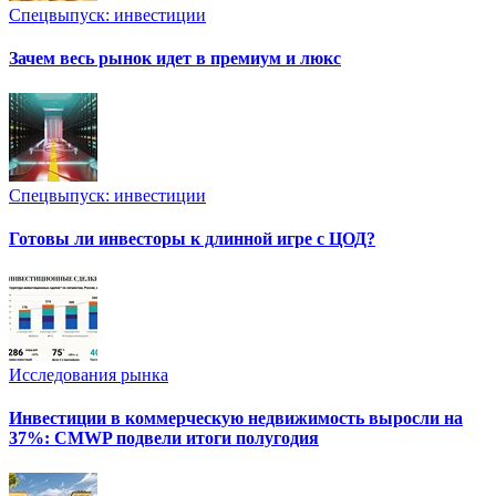
Спецвыпуск: инвестиции
Зачем весь рынок идет в премиум и люкс
Спецвыпуск: инвестиции
Готовы ли инвесторы к длинной игре с ЦОД?
Исследования рынка
Инвестиции в коммерческую недвижимость выросли на
37%: CMWP подвели итоги полугодия