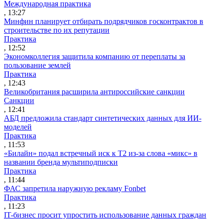
Международная практика
, 13:27
Минфин планирует отбирать подрядчиков госконтрактов в
строительстве по их репутации
Практика
, 12:52
Экономколлегия защитила компанию от переплаты за
пользование землей
Практика
, 12:43
Великобритания расширила антироссийские санкции
Санкции
, 12:41
АБД предложила стандарт синтетических данных для ИИ-
моделей
Практика
, 11:53
«Билайн» подал встречный иск к Т2 из-за слова «микс» в
названии бренда мультиподписки
Практика
, 11:44
ФАС запретила наружную рекламу Fonbet
Практика
, 11:23
IT-бизнес просит упростить использование данных граждан