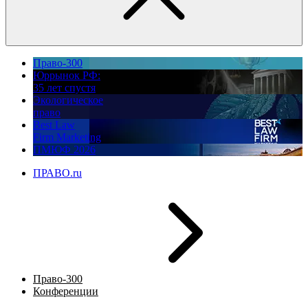
Право-300
Юррынок РФ:
35 лет спустя
Экологическое
право
Best Law
Firm Marketing
ПМЮФ 2026
ПРАВО.ru
Право-300
Конференции