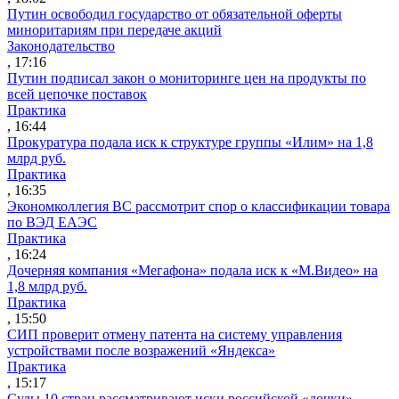
Путин освободил государство от обязательной оферты
миноритариям при передаче акций
Законодательство
, 17:16
Путин подписал закон о мониторинге цен на продукты по
всей цепочке поставок
Практика
, 16:44
Прокуратура подала иск к структуре группы «Илим» на 1,8
млрд руб.
Практика
, 16:35
Экономколлегия ВС рассмотрит спор о классификации товара
по ВЭД ЕАЭС
Практика
, 16:24
Дочерняя компания «Мегафона» подала иск к «М.Видео» на
1,8 млрд руб.
Практика
, 15:50
СИП проверит отмену патента на систему управления
устройствами после возражений «Яндекса»
Практика
, 15:17
Суды 10 стран рассматривают иски российской «дочки»