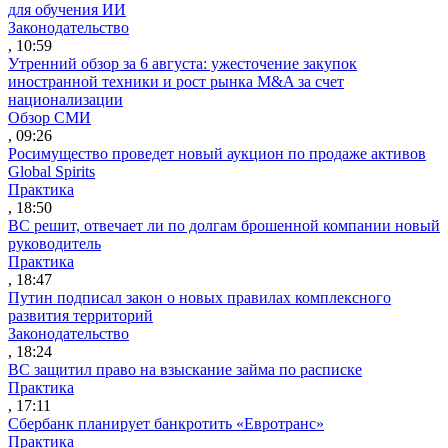
для обучения ИИ
Законодательство
, 10:59
Утренний обзор за 6 августа: ужесточение закупок
иностранной техники и рост рынка M&A за счет
национализации
Обзор СМИ
, 09:26
Росимущество проведет новый аукцион по продаже активов
Global Spirits
Практика
, 18:50
ВС решит, отвечает ли по долгам брошенной компании новый
руководитель
Практика
, 18:47
Путин подписал закон о новых правилах комплексного
развития территорий
Законодательство
, 18:24
ВС защитил право на взыскание займа по расписке
Практика
, 17:11
Сбербанк планирует банкротить «Евротранс»
Практика