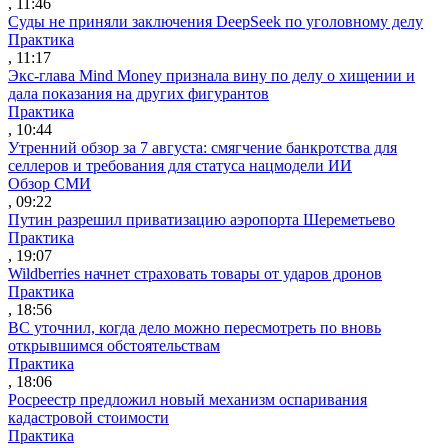
, 11:46
Суды не приняли заключения DeepSeek по уголовному делу
Практика
, 11:17
Экс-глава Mind Money признала вину по делу о хищении и
дала показания на других фигурантов
Практика
, 10:44
Утренний обзор за 7 августа: смягчение банкротства для
селлеров и требования для статуса нацмодели ИИ
Обзор СМИ
, 09:22
Путин разрешил приватизацию аэропорта Шереметьево
Практика
, 19:07
Wildberries начнет страховать товары от ударов дронов
Практика
, 18:56
ВС уточнил, когда дело можно пересмотреть по вновь
открывшимся обстоятельствам
Практика
, 18:06
Росреестр предложил новый механизм оспаривания
кадастровой стоимости
Практика