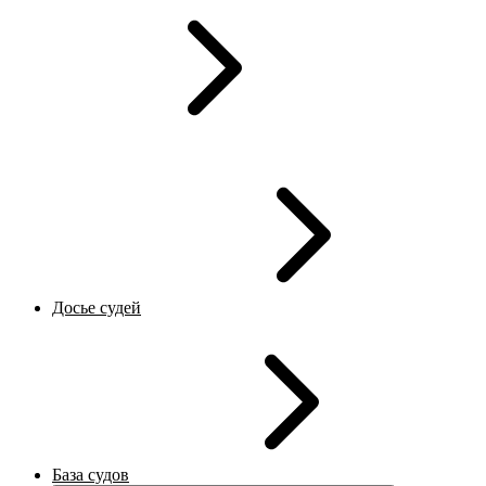
Досье судей
База судов