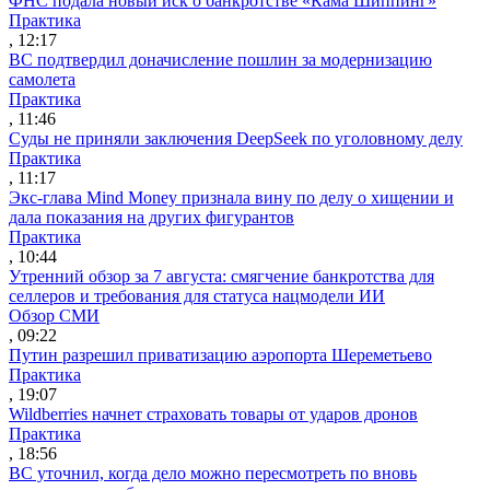
ФНС подала новый иск о банкротстве «Кама Шиппинг»
Практика
, 12:17
ВС подтвердил доначисление пошлин за модернизацию
самолета
Практика
, 11:46
Суды не приняли заключения DeepSeek по уголовному делу
Практика
, 11:17
Экс-глава Mind Money признала вину по делу о хищении и
дала показания на других фигурантов
Практика
, 10:44
Утренний обзор за 7 августа: смягчение банкротства для
селлеров и требования для статуса нацмодели ИИ
Обзор СМИ
, 09:22
Путин разрешил приватизацию аэропорта Шереметьево
Практика
, 19:07
Wildberries начнет страховать товары от ударов дронов
Практика
, 18:56
ВС уточнил, когда дело можно пересмотреть по вновь