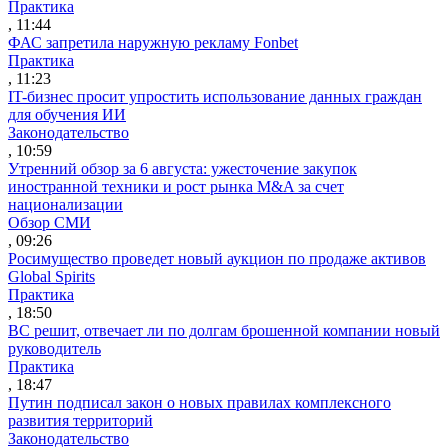
Практика
, 11:44
ФАС запретила наружную рекламу Fonbet
Практика
, 11:23
IT-бизнес просит упростить использование данных граждан
для обучения ИИ
Законодательство
, 10:59
Утренний обзор за 6 августа: ужесточение закупок
иностранной техники и рост рынка M&A за счет
национализации
Обзор СМИ
, 09:26
Росимущество проведет новый аукцион по продаже активов
Global Spirits
Практика
, 18:50
ВС решит, отвечает ли по долгам брошенной компании новый
руководитель
Практика
, 18:47
Путин подписал закон о новых правилах комплексного
развития территорий
Законодательство