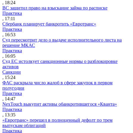
, 18:24
ВС защитил право на взыскание займа по расписке
Практика
, 17:11
Сбербанк планирует банкротить «Евротранс»
Практика
, 16:53
Суд пересмотрит дело о выдаче исполнительного листа на
решение МКАС
Практика
, 16:05
Суд ЕС истолкует санкционные нормы о разблокировке
активов
Санкции
, 15:24
ФАС раскрыла число жалоб в сфере закупок в первом
полугодии
Практика
, 14:47
NexTouch выкупит активы обанкротившегося «Кванта»
Практика
, 13:35
«Евротранс» перешел в полноценный дефолт по трем
выпускам облигаций
Практика