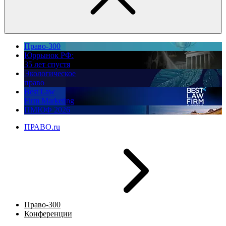
Право-300
Юррынок РФ:
35 лет спустя
Экологическое
право
Best Law
Firm Marketing
ПМЮФ 2026
ПРАВО.ru
Право-300
Конференции