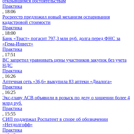
открывшимся обстоятельствам
Практика
, 18:06
Росреестр предложил новый механизм оспаривания
кадастровой стоимости
Практика
, 18:00
Банк «Траст» погасит 797,3 млн руб. долга перед ФНС за
«Гема-Инвест»
Практика
, 17:51
ВС запретил уравнивать цены участников закупок без учета
НДС
Практика
, 16:26
Аптечная сеть «36,6» выкупила 83 аптеки «Диалога»
Практика
, 16:25
Экс-главу АСВ объявили в розыск по делу о хищении более 4
млрд руб.
Практика
, 15:55
СИП поддержал Роспатент в споре об обозначении
«Нетдолгофф»
Практика