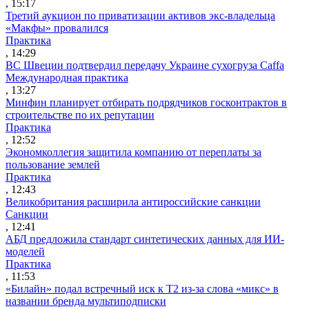
, 15:17
Третий аукцион по приватизации активов экс-владельца
«Макфы» провалился
Практика
, 14:29
ВС Швеции подтвердил передачу Украине сухогруза Caffa
Международная практика
, 13:27
Минфин планирует отбирать подрядчиков госконтрактов в
строительстве по их репутации
Практика
, 12:52
Экономколлегия защитила компанию от переплаты за
пользование землей
Практика
, 12:43
Великобритания расширила антироссийские санкции
Санкции
, 12:41
АБД предложила стандарт синтетических данных для ИИ-
моделей
Практика
, 11:53
«Билайн» подал встречный иск к Т2 из-за слова «микс» в
названии бренда мультиподписки