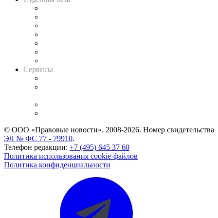
Картотека арбитражных дел
Решения арбитражных судов
Календарь рассмотрения арбитражных дел
Досье судей
Информация о судах
RSS лента новостей
Вакансии для юристов
Сервисы
Справочно-правовая система
Casebook: мониторинг дел
и компаний
Caselook: поиск и анализ практики
CASE.ONE: управление юридической службой
© ООО «Правовые новости». 2008-2026.
Номер свидетельства
ЭЛ № ФС 77 - 79910
.
Телефон редакции:
+7 (495) 645 37 60
Политика использования cookie-файлов
Политика конфиденциальности