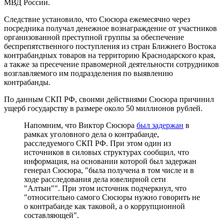
МВД России.
Следствие установило, что Сюсюра ежемесячно через
посредника получал денежное вознаграждение от участников
организованной преступной группы за обеспечение
беспрепятственного поступления из стран Ближнего Востока
контрабандных товаров на территорию Краснодарского края,
а также за пресечение правомерной деятельности сотрудников
возглавляемого им подразделения по выявлению
контрабанды.
По данным СКП РФ, своими действиями Сюсюра причинил
ущерб государству в размере около 50 миллионов рублей.
Напомним, что Виктор Сюсюра
был задержан
в
рамках уголовного дела о контрабанде,
расследуемого СКП РФ. При этом один из
источников в силовых структурах сообщил, что
информация, на основании которой был задержан
генерал Сюсюра, "была получена в том числе и в
ходе расследования дела ювелирной сети
"Алтын"". При этом источник подчеркнул, что
"относительно самого Сюсюры нужно говорить не
о контрабанде как таковой, а о коррупционной
составляющей".