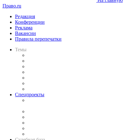
На главную
Право.ru
Редакция
Конференции
Реклама
Вакансии
Правила перепечатки
Темы
Практика
Законодательство
Процесс
Исследования
Рынок юридических услуг
Юридическое сообщество
Важнейшие правовые темы в прессе
Спецпроекты
Подкаст «В здравом уме
и твёрдой памяти»
Legal Design
Банкротная панорама
Советы для литигаторов
Сговоры на торгах
Авто
Судебная база