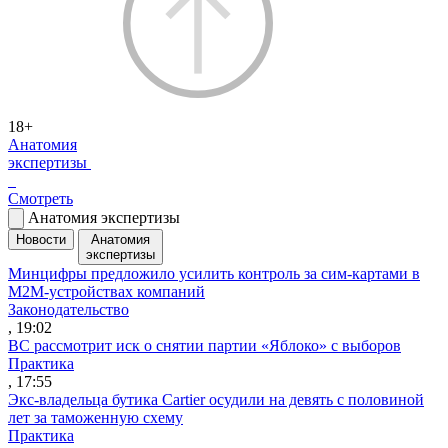
18+
Анатомия
экспертизы
Смотреть
Анатомия экспертизы
Новости
Анатомия
экспертизы
Минцифры предложило усилить контроль за сим-картами в
M2M-устройствах компаний
Законодательство
, 19:02
ВС рассмотрит иск о снятии партии «Яблоко» с выборов
Практика
, 17:55
Экс-владельца бутика Cartier осудили на девять с половиной
лет за таможенную схему
Практика