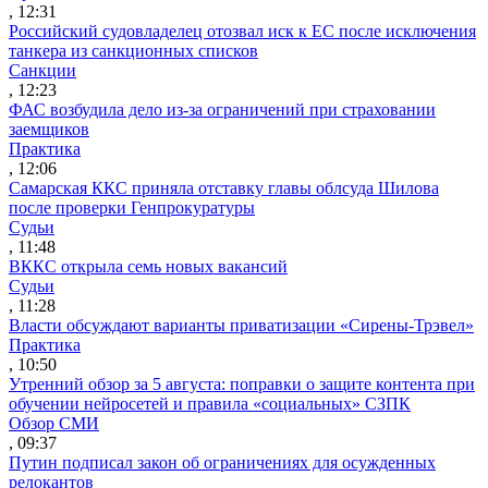
, 12:31
Российский судовладелец отозвал иск к ЕС после исключения
танкера из санкционных списков
Санкции
, 12:23
ФАС возбудила дело из-за ограничений при страховании
заемщиков
Практика
, 12:06
Самарская ККС приняла отставку главы облсуда Шилова
после проверки Генпрокуратуры
Судьи
, 11:48
ВККС открыла семь новых вакансий
Судьи
, 11:28
Власти обсуждают варианты приватизации «Сирены-Трэвел»
Практика
, 10:50
Утренний обзор за 5 августа: поправки о защите контента при
обучении нейросетей и правила «социальных» СЗПК
Обзор СМИ
, 09:37
Путин подписал закон об ограничениях для осужденных
релокантов