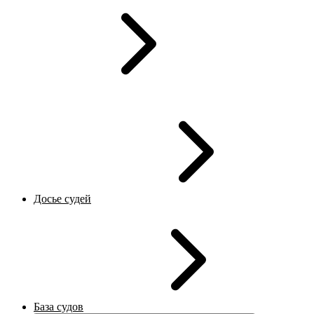
Досье судей
База судов