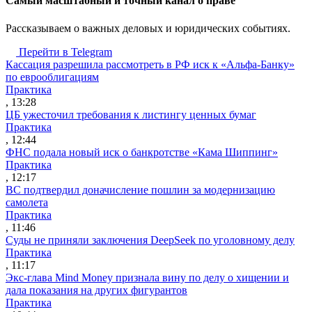
Cамый масштабный и точный канал о праве
Рассказываем о важных деловых и юридических событиях.
Перейти в Telegram
Кассация разрешила рассмотреть в РФ иск к «Альфа-Банку»
по еврооблигациям
Практика
, 13:28
ЦБ ужесточил требования к листингу ценных бумаг
Практика
, 12:44
ФНС подала новый иск о банкротстве «Кама Шиппинг»
Практика
, 12:17
ВС подтвердил доначисление пошлин за модернизацию
самолета
Практика
, 11:46
Суды не приняли заключения DeepSeek по уголовному делу
Практика
, 11:17
Экс-глава Mind Money признала вину по делу о хищении и
дала показания на других фигурантов
Практика