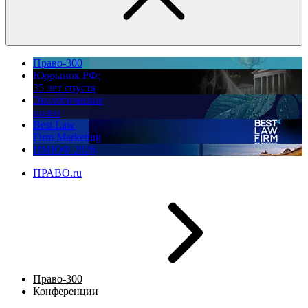
Право-300
Юррынок РФ:
35 лет спустя
Экологическое
право
Best Law
Firm Marketing
ПМЮФ 2026
ПРАВО.ru
Право-300
Конференции