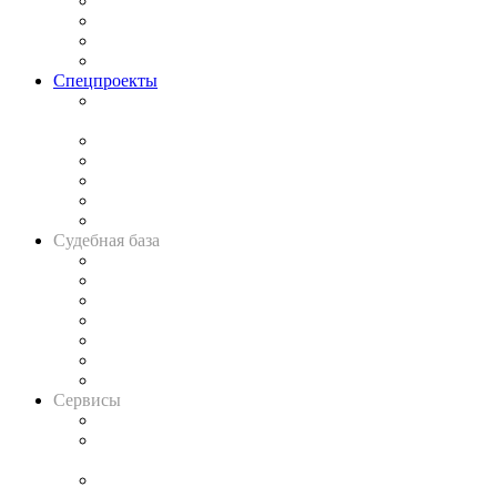
Исследования
Рынок юридических услуг
Юридическое сообщество
Важнейшие правовые темы в прессе
Спецпроекты
Подкаст «В здравом уме
и твёрдой памяти»
Legal Design
Банкротная панорама
Советы для литигаторов
Сговоры на торгах
Авто
Судебная база
Картотека арбитражных дел
Решения арбитражных судов
Календарь рассмотрения арбитражных дел
Досье судей
Информация о судах
RSS лента новостей
Вакансии для юристов
Сервисы
Справочно-правовая система
Casebook: мониторинг дел
и компаний
Caselook: поиск и анализ практики