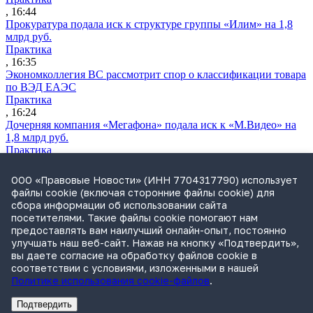
, 16:44
Прокуратура подала иск к структуре группы «Илим» на 1,8
млрд руб.
Практика
, 16:35
Экономколлегия ВС рассмотрит спор о классификации товара
по ВЭД ЕАЭС
Практика
, 16:24
Дочерняя компания «Мегафона» подала иск к «М.Видео» на
1,8 млрд руб.
Практика
, 15:50
СИП проверит отмену патента на систему управления
ООО «Правовые Новости» (ИНН 7704317790) использует
устройствами после возражений «Яндекса»
файлы cookie (включая сторонние файлы cookie) для
Практика
сбора информации об использовании сайта
, 15:17
посетителями. Такие файлы cookie помогают нам
Суды 10 стран рассматривают иски российской «дочки»
предоставлять вам наилучший онлайн-опыт, постоянно
Google о возврате дивидендов
улучшать наш веб-сайт. Нажав на кнопку «Подтвердить»,
Международная практика
вы даете согласие на обработку файлов cookie в
, 14:09
соответствии с условиями, изложенными в нашей
Политике использования cookie-файлов
.
Подтвердить
Реклама
Адвокатское бюро Санкт-Петербурга «Вертикаль» ИНН 7841290773
Реклама
АО"ПРАВО.РУ" ИНН: 7708095468