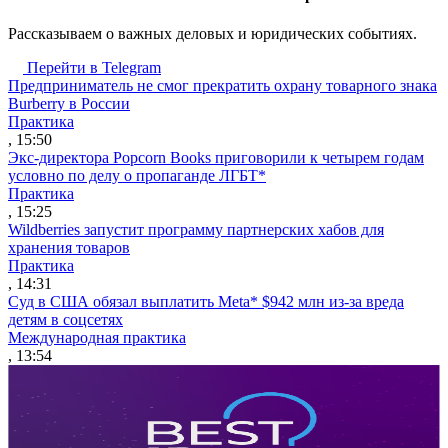
Рассказываем о важных деловых и юридических событиях.
Перейти в Telegram
Предприниматель не смог прекратить охрану товарного знака
Burberry в России
Практика
, 15:50
Экс-директора Popcorn Books приговорили к четырем годам
условно по делу о пропаганде ЛГБТ*
Практика
, 15:25
Wildberries запустит программу партнерских хабов для
хранения товаров
Практика
, 14:31
Суд в США обязал выплатить Meta* $942 млн из-за вреда
детям в соцсетях
Международная практика
, 13:54