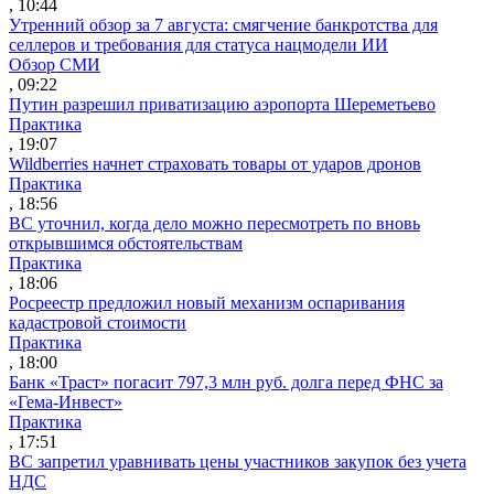
, 10:44
Утренний обзор за 7 августа: смягчение банкротства для
селлеров и требования для статуса нацмодели ИИ
Обзор СМИ
, 09:22
Путин разрешил приватизацию аэропорта Шереметьево
Практика
, 19:07
Wildberries начнет страховать товары от ударов дронов
Практика
, 18:56
ВС уточнил, когда дело можно пересмотреть по вновь
открывшимся обстоятельствам
Практика
, 18:06
Росреестр предложил новый механизм оспаривания
кадастровой стоимости
Практика
, 18:00
Банк «Траст» погасит 797,3 млн руб. долга перед ФНС за
«Гема-Инвест»
Практика
, 17:51
ВС запретил уравнивать цены участников закупок без учета
НДС