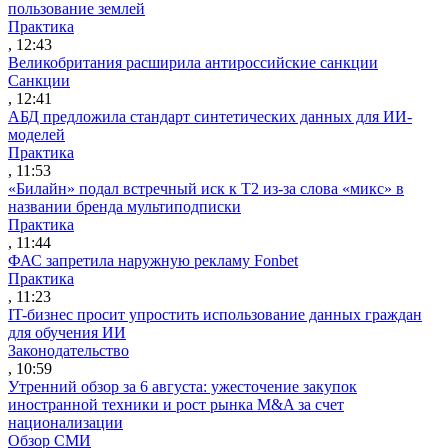
пользование землей
Практика
, 12:43
Великобритания расширила антироссийские санкции
Санкции
, 12:41
АБД предложила стандарт синтетических данных для ИИ-
моделей
Практика
, 11:53
«Билайн» подал встречный иск к Т2 из-за слова «микс» в
названии бренда мультиподписки
Практика
, 11:44
ФАС запретила наружную рекламу Fonbet
Практика
, 11:23
IT-бизнес просит упростить использование данных граждан
для обучения ИИ
Законодательство
, 10:59
Утренний обзор за 6 августа: ужесточение закупок
иностранной техники и рост рынка M&A за счет
национализации
Обзор СМИ