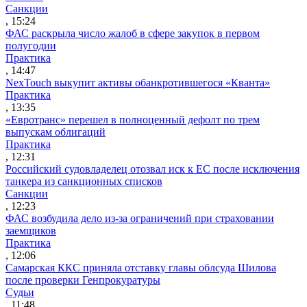
Санкции
, 15:24
ФАС раскрыла число жалоб в сфере закупок в первом
полугодии
Практика
, 14:47
NexTouch выкупит активы обанкротившегося «Кванта»
Практика
, 13:35
«Евротранс» перешел в полноценный дефолт по трем
выпускам облигаций
Практика
, 12:31
Российский судовладелец отозвал иск к ЕС после исключения
танкера из санкционных списков
Санкции
, 12:23
ФАС возбудила дело из-за ограничений при страховании
заемщиков
Практика
, 12:06
Самарская ККС приняла отставку главы облсуда Шилова
после проверки Генпрокуратуры
Судьи
, 11:48