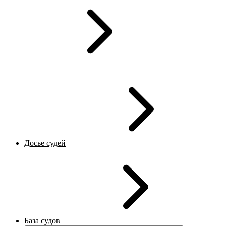
Досье судей
База судов