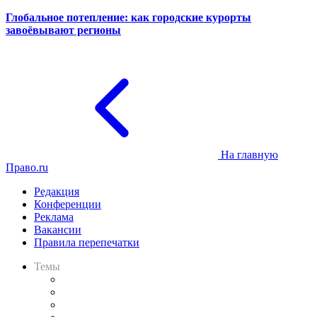
Глобальное потепление: как городские курорты
завоёвывают регионы
На главную
Право.ru
Редакция
Конференции
Реклама
Вакансии
Правила перепечатки
Темы
Практика
Законодательство
Процесс