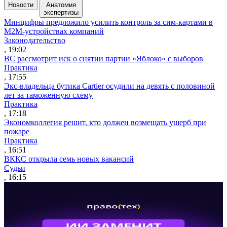
Новости
Анатомия
экспертизы
Минцифры предложило усилить контроль за сим-картами в
M2M-устройствах компаний
Законодательство
, 19:02
ВС рассмотрит иск о снятии партии «Яблоко» с выборов
Практика
, 17:55
Экс-владельца бутика Cartier осудили на девять с половиной
лет за таможенную схему
Практика
, 17:18
Экономколлегия решит, кто должен возмещать ущерб при
пожаре
Практика
, 16:51
ВККС открыла семь новых вакансий
Судьи
, 16:15