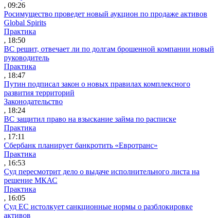
, 09:26
Росимущество проведет новый аукцион по продаже активов
Global Spirits
Практика
, 18:50
ВС решит, отвечает ли по долгам брошенной компании новый
руководитель
Практика
, 18:47
Путин подписал закон о новых правилах комплексного
развития территорий
Законодательство
, 18:24
ВС защитил право на взыскание займа по расписке
Практика
, 17:11
Сбербанк планирует банкротить «Евротранс»
Практика
, 16:53
Суд пересмотрит дело о выдаче исполнительного листа на
решение МКАС
Практика
, 16:05
Суд ЕС истолкует санкционные нормы о разблокировке
активов