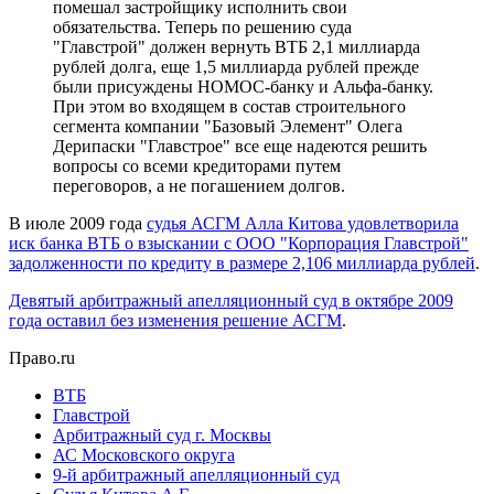
помешал застройщику исполнить свои
обязательства. Теперь по решению суда
"Главстрой" должен вернуть ВТБ 2,1 миллиарда
рублей долга, еще 1,5 миллиарда рублей прежде
были присуждены НОМОС-банку и Альфа-банку.
При этом во входящем в состав строительного
сегмента компании "Базовый Элемент" Олега
Дерипаски "Главстрое" все еще надеются решить
вопросы со всеми кредиторами путем
переговоров, а не погашением долгов.
В июле 2009 года
судья АСГМ Алла Китова удовлетворила
иск банка ВТБ о взыскании с ООО "Корпорация Главстрой"
задолженности по кредиту в размере 2,106 миллиарда рублей
.
Девятый арбитражный апелляционный суд в октябре 2009
года оставил без изменения решение АСГМ
.
Право.ru
ВТБ
Главстрой
Арбитражный суд г. Москвы
АС Московского округа
9-й арбитражный апелляционный суд