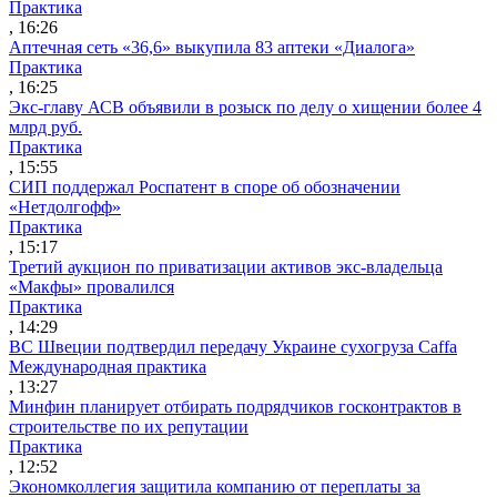
Практика
, 16:26
Аптечная сеть «36,6» выкупила 83 аптеки «Диалога»
Практика
, 16:25
Экс-главу АСВ объявили в розыск по делу о хищении более 4
млрд руб.
Практика
, 15:55
СИП поддержал Роспатент в споре об обозначении
«Нетдолгофф»
Практика
, 15:17
Третий аукцион по приватизации активов экс-владельца
«Макфы» провалился
Практика
, 14:29
ВС Швеции подтвердил передачу Украине сухогруза Caffa
Международная практика
, 13:27
Минфин планирует отбирать подрядчиков госконтрактов в
строительстве по их репутации
Практика
, 12:52
Экономколлегия защитила компанию от переплаты за