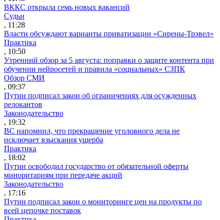
ВККС открыла семь новых вакансий
Судьи
, 11:28
Власти обсуждают варианты приватизации «Сирены-Трэвел»
Практика
, 10:50
Утренний обзор за 5 августа: поправки о защите контента при
обучении нейросетей и правила «социальных» СЗПК
Обзор СМИ
, 09:37
Путин подписал закон об ограничениях для осужденных
релокантов
Законодательство
, 19:32
ВС напомнил, что прекращение уголовного дела не
исключает взыскания ущерба
Практика
, 18:02
Путин освободил государство от обязательной оферты
миноритариям при передаче акций
Законодательство
, 17:16
Путин подписал закон о мониторинге цен на продукты по
всей цепочке поставок
Практика