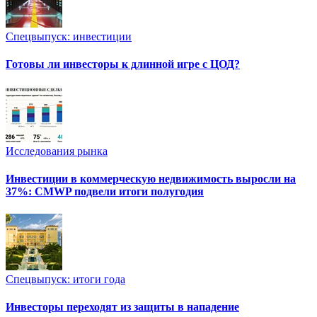
Спецвыпуск: инвестиции
Готовы ли инвесторы к длинной игре с ЦОД?
Исследования рынка
Инвестиции в коммерческую недвижимость выросли на
37%: CMWP подвели итоги полугодия
Спецвыпуск: итоги года
Инвесторы переходят из защиты в нападение