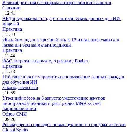
Великобритания расширила антироссийские санкции
Санкции
, 12:41
АБД предложила стандарт синтетических данных для ИИ-
моделей
Практика
, 11:53
«Билайн» подал встречный иск к Т2 из-за слова «микс» в
названии бренда мультиподписки
Практика
, 11:44
ФАС запретила наружную рекламу Fonbet
Практика
, 11:23
IT-бизнес просит упростить использование данных граждан
для обучения ИИ
Законодательство
, 10:59
Утренний обзор за 6 августа: ужесточение закупок
иностранной техники и рост рынка M&A за счет
национализации
Обзор СМИ
, 09:26
Росимущество проведет новый аукцион по продаже активов
Global Spirits