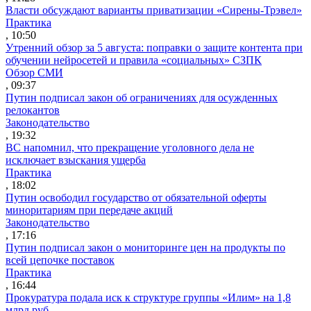
Власти обсуждают варианты приватизации «Сирены-Трэвел»
Практика
, 10:50
Утренний обзор за 5 августа: поправки о защите контента при
обучении нейросетей и правила «социальных» СЗПК
Обзор СМИ
, 09:37
Путин подписал закон об ограничениях для осужденных
релокантов
Законодательство
, 19:32
ВС напомнил, что прекращение уголовного дела не
исключает взыскания ущерба
Практика
, 18:02
Путин освободил государство от обязательной оферты
миноритариям при передаче акций
Законодательство
, 17:16
Путин подписал закон о мониторинге цен на продукты по
всей цепочке поставок
Практика
, 16:44
Прокуратура подала иск к структуре группы «Илим» на 1,8
млрд руб.