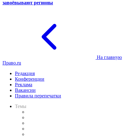
завоёвывают регионы
На главную
Право.ru
Редакция
Конференции
Реклама
Вакансии
Правила перепечатки
Темы
Практика
Законодательство
Процесс
Исследования
Рынок юридических услуг