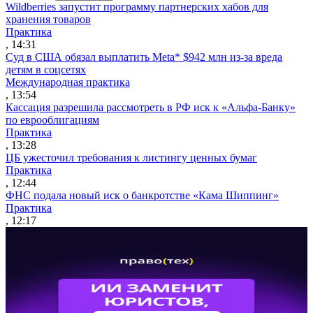
Wildberries запустит программу партнерских хабов для
хранения товаров
Практика
, 14:31
Суд в США обязал выплатить Meta* $942 млн из-за вреда
детям в соцсетях
Международная практика
, 13:54
Кассация разрешила рассмотреть в РФ иск к «Альфа-Банку»
по еврооблигациям
Практика
, 13:28
ЦБ ужесточил требования к листингу ценных бумаг
Практика
, 12:44
ФНС подала новый иск о банкротстве «Кама Шиппинг»
Практика
, 12:17