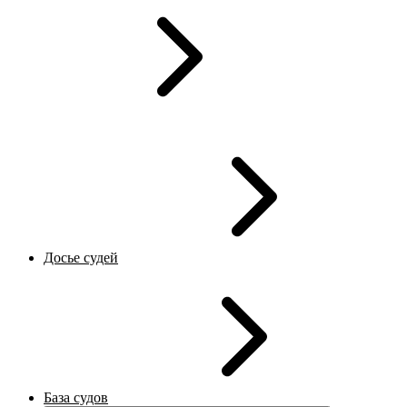
Досье судей
База судов