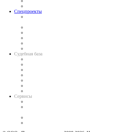
Юридическое сообщество
Важнейшие правовые темы в прессе
Спецпроекты
Подкаст «В здравом уме
и твёрдой памяти»
Legal Design
Банкротная панорама
Советы для литигаторов
Сговоры на торгах
Авто
Судебная база
Картотека арбитражных дел
Решения арбитражных судов
Календарь рассмотрения арбитражных дел
Досье судей
Информация о судах
RSS лента новостей
Вакансии для юристов
Сервисы
Справочно-правовая система
Casebook: мониторинг дел
и компаний
Caselook: поиск и анализ практики
CASE.ONE: управление юридической службой