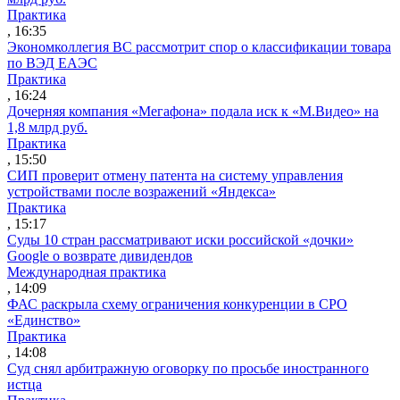
Практика
, 16:35
Экономколлегия ВС рассмотрит спор о классификации товара
по ВЭД ЕАЭС
Практика
, 16:24
Дочерняя компания «Мегафона» подала иск к «М.Видео» на
1,8 млрд руб.
Практика
, 15:50
СИП проверит отмену патента на систему управления
устройствами после возражений «Яндекса»
Практика
, 15:17
Суды 10 стран рассматривают иски российской «дочки»
Google о возврате дивидендов
Международная практика
, 14:09
ФАС раскрыла схему ограничения конкуренции в СРО
«Единство»
Практика
, 14:08
Суд снял арбитражную оговорку по просьбе иностранного
истца