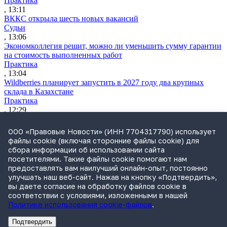
Практика
, 13:11
ВККС открыла шесть новых вакансий
Судьи
, 13:06
Экономколлегия решит, можно ли уменьшить сумму гарантии
на стоимость выполненных работ
Практика
, 13:04
Wildberries планирует запустить в 2027 году два крупных
склада в Казахстане
Практика
, 12:29
ВС разъяснил, как считать срок для взыскания судебных
расходов
ООО «Правовые Новости» (ИНН 7704317790) использует
Практика
файлы cookie (включая сторонние файлы cookie) для
, 11:12
сбора информации об использовании сайта
Утренний обзор за 4 августа: усиление контроля за сделкам
посетителями. Такие файлы cookie помогают нам
бизнеса и ограничение доступа к банкам через иностранные
предоставлять вам наилучший онлайн-опыт, постоянно
браузеры
улучшать наш веб-сайт. Нажав на кнопку «Подтвердить»,
Обзор СМИ
вы даете согласие на обработку файлов cookie в
, 10:12
соответствии с условиями, изложенными в нашей
Политике использования cookie-файлов
.
Подтвердить