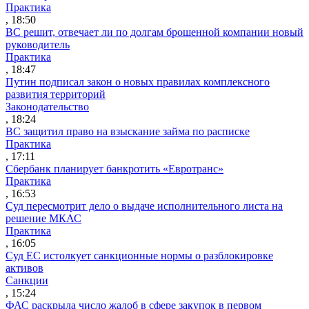
Практика
, 18:50
ВС решит, отвечает ли по долгам брошенной компании новый
руководитель
Практика
, 18:47
Путин подписал закон о новых правилах комплексного
развития территорий
Законодательство
, 18:24
ВС защитил право на взыскание займа по расписке
Практика
, 17:11
Сбербанк планирует банкротить «Евротранс»
Практика
, 16:53
Суд пересмотрит дело о выдаче исполнительного листа на
решение МКАС
Практика
, 16:05
Суд ЕС истолкует санкционные нормы о разблокировке
активов
Санкции
, 15:24
ФАС раскрыла число жалоб в сфере закупок в первом