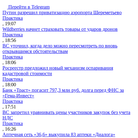
Перейти в Telegram
Путин разрешил приватизацию аэропорта Шереметьево
Практика
, 19:07
Wildberries начнет страховать товары от ударов дронов
Практика
, 18:56
ВС уточнил, когда дело можно пересмотреть по вновь
открывшимся обстоятельствам
Практика
, 18:06
Росреестр предложил новый механизм оспаривания
кадастровой стоимости
Практика
, 18:00
Банк «Траст» погасит 797,3 млн руб. долга перед ФНС за
«Гема-Инвест»
Практика
, 17:51
ВС запретил уравнивать цены участников закупок без учета
НДС
Практика
, 16:26
Аптечная сеть «36,6» выкупила 83 аптеки «Диалога»