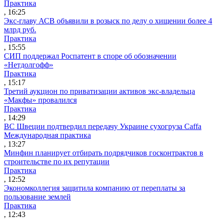
Практика
, 16:25
Экс-главу АСВ объявили в розыск по делу о хищении более 4
млрд руб.
Практика
, 15:55
СИП поддержал Роспатент в споре об обозначении
«Нетдолгофф»
Практика
, 15:17
Третий аукцион по приватизации активов экс-владельца
«Макфы» провалился
Практика
, 14:29
ВС Швеции подтвердил передачу Украине сухогруза Caffa
Международная практика
, 13:27
Минфин планирует отбирать подрядчиков госконтрактов в
строительстве по их репутации
Практика
, 12:52
Экономколлегия защитила компанию от переплаты за
пользование землей
Практика
, 12:43