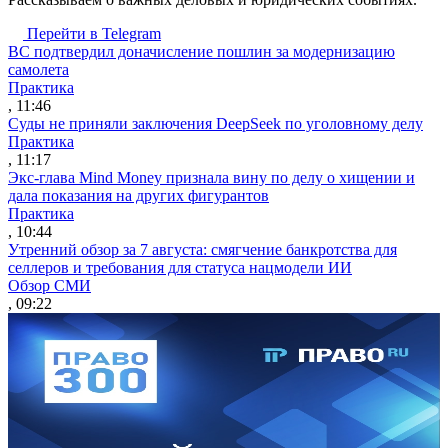
Перейти в Telegram
ВС подтвердил доначисление пошлин за модернизацию
самолета
Практика
, 11:46
Суды не приняли заключения DeepSeek по уголовному делу
Практика
, 11:17
Экс-глава Mind Money признала вину по делу о хищении и
дала показания на других фигурантов
Практика
, 10:44
Утренний обзор за 7 августа: смягчение банкротства для
селлеров и требования для статуса нацмодели ИИ
Обзор СМИ
, 09:22