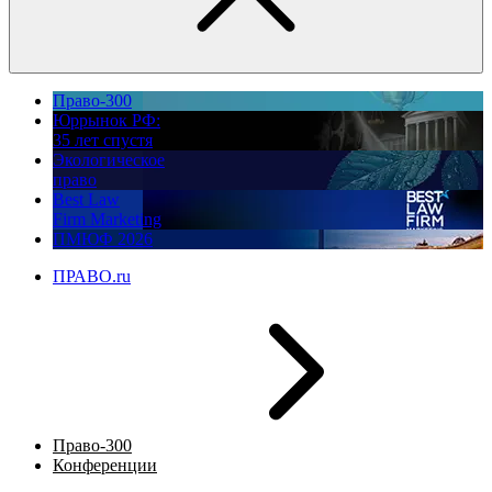
Право-300
Юррынок РФ:
35 лет спустя
Экологическое
право
Best Law
Firm Marketing
ПМЮФ 2026
ПРАВО.ru
Право-300
Конференции