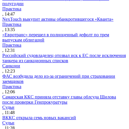
полугодии
Практика
, 14:47
NexTouch выкупит активы обанкротившегося «Кванта»
Практика
, 13:35
«Евротранс» перешел в полноценный дефолт по трем
выпускам облигаций
Практика
, 12:31
Российский судовладелец отозвал иск к ЕС после исключения
танкера из санкционных списков
Санкции
, 12:23
ФАС возбудила дело из-за ограничений при страховании
заемщиков
Практика
, 12:06
Самарская ККС приняла отставку главы облсуда Шилова
после проверки Генпрокуратуры
Судьи
, 11:48
ВККС открыла семь новых вакансий
Судьи
, 11:28