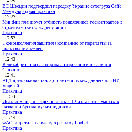
, 14:29
ВС Швеции подтвердил передачу Украине сухогруза Caffa
Международная практика
, 13:27
Минфин планирует отбирать подрядчиков госконтрактов в
строительстве по их репутации
Практика
, 12:52
Экономколлегия защитила компанию от переплаты за
пользование землей
Практика
, 12:43
Великобритания расширила антироссийские санкции
Санкции
, 12:41
АБД предложила стандарт синтетических данных для ИИ-
моделей
Практика
, 11:53
«Билайн» подал встречный иск к Т2 из-за слова «микс» в
названии бренда мультиподписки
Практика
, 11:44
ФАС запретила наружную рекламу Fonbet
Практика