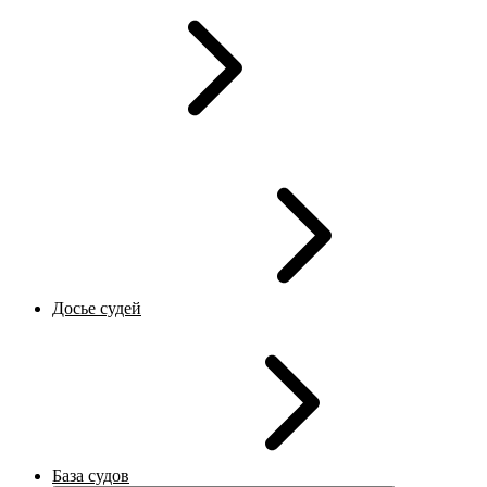
Досье судей
База судов