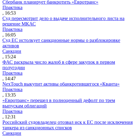
Сбербанк планирует банкротить «Евротранс»
Практика
, 16:53
Суд пересмотрит дело о выдаче исполнительного листа на
решение МКАС
Практика
, 16:05
Суд ЕС истолкует санкционные нормы о разблокировке
активов
Санкции
, 15:24
ФАС раскрыла число жалоб в сфере закупок в первом
полугодии
Практика
, 14:47
NexTouch выкупит активы обанкротившегося «Кванта»
Практика
, 13:35
«Евротранс» перешел в полноценный дефолт по трем
выпускам облигаций
Практика
, 12:31
Российский судовладелец отозвал иск к ЕС после исключения
танкера из санкционных списков
Санкции