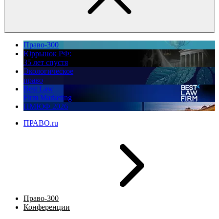
Право-300
Юррынок РФ:
35 лет спустя
Экологическое
право
Best Law
Firm Marketing
ПМЮФ 2026
ПРАВО.ru
Право-300
Конференции