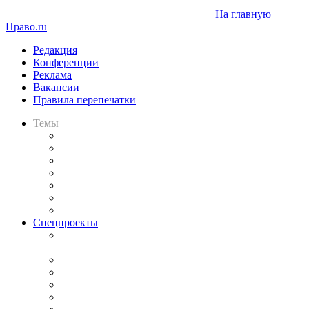
На главную
Право.ru
Редакция
Конференции
Реклама
Вакансии
Правила перепечатки
Темы
Практика
Законодательство
Процесс
Исследования
Рынок юридических услуг
Юридическое сообщество
Важнейшие правовые темы в прессе
Спецпроекты
Подкаст «В здравом уме
и твёрдой памяти»
Legal Design
Банкротная панорама
Советы для литигаторов
Сговоры на торгах