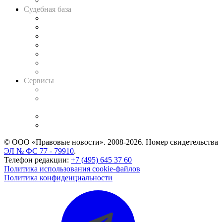
Авто
Судебная база
Картотека арбитражных дел
Решения арбитражных судов
Календарь рассмотрения арбитражных дел
Досье судей
Информация о судах
RSS лента новостей
Вакансии для юристов
Сервисы
Справочно-правовая система
Casebook: мониторинг дел
и компаний
Caselook: поиск и анализ практики
CASE.ONE: управление юридической службой
© ООО «Правовые новости». 2008-2026.
Номер свидетельства
ЭЛ № ФС 77 - 79910
.
Телефон редакции:
+7 (495) 645 37 60
Политика использования cookie-файлов
Политика конфиденциальности