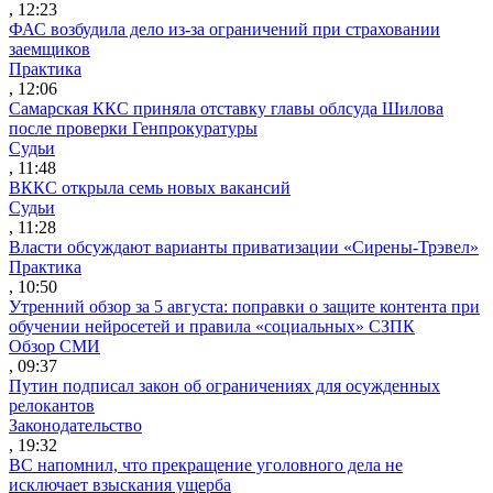
, 12:23
ФАС возбудила дело из-за ограничений при страховании
заемщиков
Практика
, 12:06
Самарская ККС приняла отставку главы облсуда Шилова
после проверки Генпрокуратуры
Судьи
, 11:48
ВККС открыла семь новых вакансий
Судьи
, 11:28
Власти обсуждают варианты приватизации «Сирены-Трэвел»
Практика
, 10:50
Утренний обзор за 5 августа: поправки о защите контента при
обучении нейросетей и правила «социальных» СЗПК
Обзор СМИ
, 09:37
Путин подписал закон об ограничениях для осужденных
релокантов
Законодательство
, 19:32
ВС напомнил, что прекращение уголовного дела не
исключает взыскания ущерба