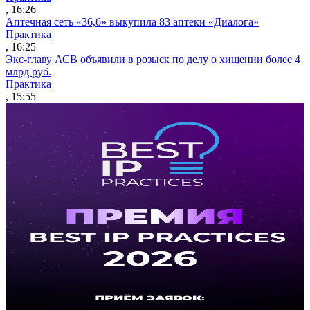
, 16:26
Аптечная сеть «36,6» выкупила 83 аптеки «Диалога»
Практика
, 16:25
Экс-главу АСВ объявили в розыск по делу о хищении более 4
млрд руб.
Практика
, 15:55