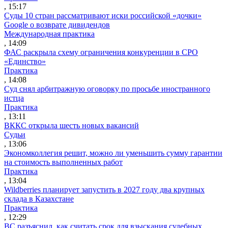
, 15:17
Суды 10 стран рассматривают иски российской «дочки»
Google о возврате дивидендов
Международная практика
, 14:09
ФАС раскрыла схему ограничения конкуренции в СРО
«Единство»
Практика
, 14:08
Суд снял арбитражную оговорку по просьбе иностранного
истца
Практика
, 13:11
ВККС открыла шесть новых вакансий
Судьи
, 13:06
Экономколлегия решит, можно ли уменьшить сумму гарантии
на стоимость выполненных работ
Практика
, 13:04
Wildberries планирует запустить в 2027 году два крупных
склада в Казахстане
Практика
, 12:29
ВС разъяснил, как считать срок для взыскания судебных