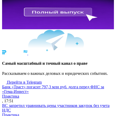
Cамый масштабный и точный канал о праве
Рассказываем о важных деловых и юридических событиях.
Перейти в Telegram
Банк «Траст» погасит 797,3 млн руб. долга перед ФНС за
«Гема-Инвест»
Практика
, 17:51
ВС запретил уравнивать цены участников закупок без учета
НДС
Практика