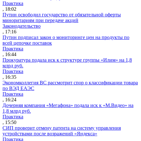
Практика
, 18:02
Путин освободил государство от обязательной оферты
миноритариям при передаче акций
Законодательство
, 17:16
Путин подписал закон о мониторинге цен на продукты по
всей цепочке поставок
Практика
, 16:44
Прокуратура подала иск к структуре группы «Илим» на 1,8
млрд руб.
Практика
, 16:35
Экономколлегия ВС рассмотрит спор о классификации товара
по ВЭД ЕАЭС
Практика
, 16:24
Дочерняя компания «Мегафона» подала иск к «М.Видео» на
1,8 млрд руб.
Практика
, 15:50
СИП проверит отмену патента на систему управления
устройствами после возражений «Яндекса»
Практика