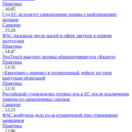
Практика
, 16:05
Суд ЕС истолкует санкционные нормы о разблокировке
активов
Санкции
, 15:24
ФАС раскрыла число жалоб в сфере закупок в первом
полугодии
Практика
, 14:47
NexTouch выкупит активы обанкротившегося «Кванта»
Практика
, 13:35
«Евротранс» перешел в полноценный дефолт по трем
выпускам облигаций
Практика
, 12:31
Российский судовладелец отозвал иск к ЕС после исключения
танкера из санкционных списков
Санкции
, 12:23
ФАС возбудила дело из-за ограничений при страховании
заемщиков
Практика
, 12:06