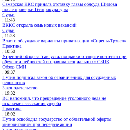
Самарская ККС приняла отставку главы облсуда Шилова
после проверки Генпрокуратуры
Судьи
, 11:48
ВККС открыла семь новых вакансий
Судьи
, 11:28
Власти обсуждают варианты приватизации «Сирены-Трэвел»
Практика
, 10:50
Утренний обзор за 5 августа: поправки о защите контента при
обучении нейросетей и правила «социальных» СЗПК
Обзор СМИ
, 09:37
Путин подписал закон об ограничениях для осужденных
релокантов
Законодательство
, 19:32
ВС напомнил, что прекращение уголовного дела не
исключает взыскания ущерба
Практика
, 18:02
Путин освободил государство от обязательной оферты
миноритариям при передаче акций
Законодательство