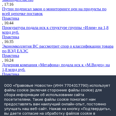
, 17:16
Путин подписал закон о мониторинге цен на продукты по
всей цепочке поставок
Практика
, 16:44
Прокуратура подала иск к структуре группы «Илим» на 1,8
млрд руб.
Практика
, 16:35
Экономколлегия ВС рассмотрит спор о классификации товара
по ВЭД ЕАЭС
Практика
, 16:24
Дочерняя компания «Мегафона» подала иск к «М.Видео» на
1,8 млрд руб.
Практика
, 15:50
СИП проверит отмену патента на систему управления
ООО «Правовые Новости» (ИНН 7704317790) использует
устройствами после возражений «Яндекса»
файлы cookie (включая сторонние файлы cookie) для
Практика
сбора информации об использовании сайта
, 15:17
посетителями. Такие файлы cookie помогают нам
Суды 10 стран рассматривают иски российской «дочки»
предоставлять вам наилучший онлайн-опыт, постоянно
Google о возврате дивидендов
улучшать наш веб-сайт. Нажав на кнопку «Подтвердить»,
Международная практика
вы даете согласие на обработку файлов cookie в