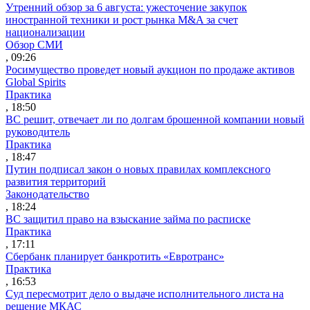
Утренний обзор за 6 августа: ужесточение закупок
иностранной техники и рост рынка M&A за счет
национализации
Обзор СМИ
, 09:26
Росимущество проведет новый аукцион по продаже активов
Global Spirits
Практика
, 18:50
ВС решит, отвечает ли по долгам брошенной компании новый
руководитель
Практика
, 18:47
Путин подписал закон о новых правилах комплексного
развития территорий
Законодательство
, 18:24
ВС защитил право на взыскание займа по расписке
Практика
, 17:11
Сбербанк планирует банкротить «Евротранс»
Практика
, 16:53
Суд пересмотрит дело о выдаче исполнительного листа на
решение МКАС