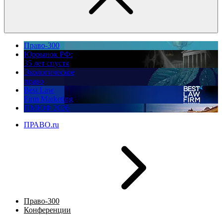
Право-300
Юррынок РФ:
35 лет спустя
Экологическое
право
Best Law
Firm Marketing
ПМЮФ 2026
ПРАВО.ru
Право-300
Конференции