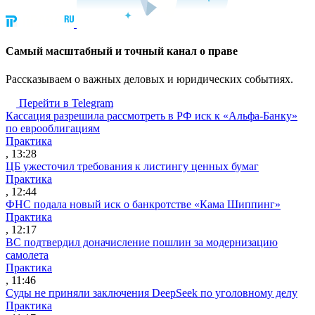
Cамый масштабный и точный канал о праве
Рассказываем о важных деловых и юридических событиях.
Перейти в Telegram
Кассация разрешила рассмотреть в РФ иск к «Альфа-Банку»
по еврооблигациям
Практика
, 13:28
ЦБ ужесточил требования к листингу ценных бумаг
Практика
, 12:44
ФНС подала новый иск о банкротстве «Кама Шиппинг»
Практика
, 12:17
ВС подтвердил доначисление пошлин за модернизацию
самолета
Практика
, 11:46
Суды не приняли заключения DeepSeek по уголовному делу
Практика