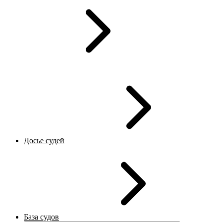
Досье судей
База судов