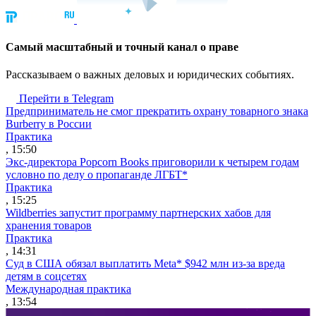
Cамый масштабный и точный канал о праве
Рассказываем о важных деловых и юридических событиях.
Перейти в Telegram
Предприниматель не смог прекратить охрану товарного знака
Burberry в России
Практика
, 15:50
Экс-директора Popcorn Books приговорили к четырем годам
условно по делу о пропаганде ЛГБТ*
Практика
, 15:25
Wildberries запустит программу партнерских хабов для
хранения товаров
Практика
, 14:31
Суд в США обязал выплатить Meta* $942 млн из-за вреда
детям в соцсетях
Международная практика
, 13:54