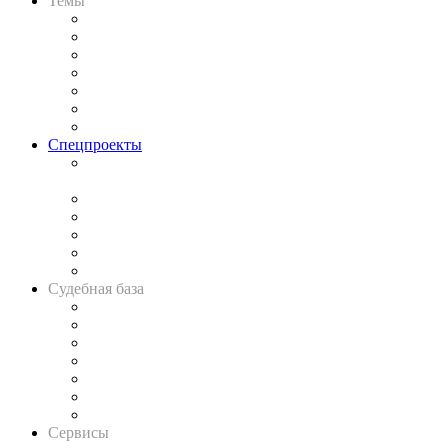
Темы
Практика
Законодательство
Процесс
Исследования
Рынок юридических услуг
Юридическое сообщество
Важнейшие правовые темы в прессе
Спецпроекты
Подкаст «В здравом уме
и твёрдой памяти»
Legal Design
Банкротная панорама
Советы для литигаторов
Сговоры на торгах
Авто
Судебная база
Картотека арбитражных дел
Решения арбитражных судов
Календарь рассмотрения арбитражных дел
Досье судей
Информация о судах
RSS лента новостей
Вакансии для юристов
Сервисы