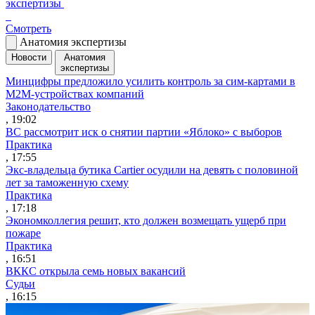
экспертизы
Смотреть
Анатомия экспертизы
Новости
Анатомия
экспертизы
Минцифры предложило усилить контроль за сим-картами в
M2M-устройствах компаний
Законодательство
, 19:02
ВС рассмотрит иск о снятии партии «Яблоко» с выборов
Практика
, 17:55
Экс-владельца бутика Cartier осудили на девять с половиной
лет за таможенную схему
Практика
, 17:18
Экономколлегия решит, кто должен возмещать ущерб при
пожаре
Практика
, 16:51
ВККС открыла семь новых вакансий
Судьи
, 16:15