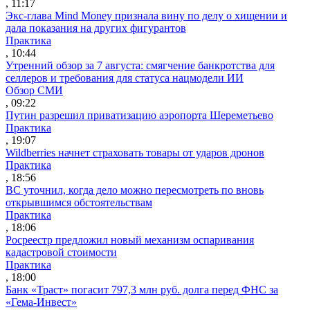
, 11:17
Экс-глава Mind Money признала вину по делу о хищении и
дала показания на других фигурантов
Практика
, 10:44
Утренний обзор за 7 августа: смягчение банкротства для
селлеров и требования для статуса нацмодели ИИ
Обзор СМИ
, 09:22
Путин разрешил приватизацию аэропорта Шереметьево
Практика
, 19:07
Wildberries начнет страховать товары от ударов дронов
Практика
, 18:56
ВС уточнил, когда дело можно пересмотреть по вновь
открывшимся обстоятельствам
Практика
, 18:06
Росреестр предложил новый механизм оспаривания
кадастровой стоимости
Практика
, 18:00
Банк «Траст» погасит 797,3 млн руб. долга перед ФНС за
«Гема-Инвест»