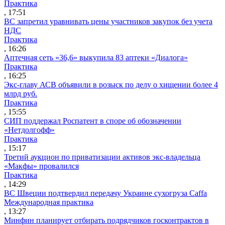
Практика
, 17:51
ВС запретил уравнивать цены участников закупок без учета
НДС
Практика
, 16:26
Аптечная сеть «36,6» выкупила 83 аптеки «Диалога»
Практика
, 16:25
Экс-главу АСВ объявили в розыск по делу о хищении более 4
млрд руб.
Практика
, 15:55
СИП поддержал Роспатент в споре об обозначении
«Нетдолгофф»
Практика
, 15:17
Третий аукцион по приватизации активов экс-владельца
«Макфы» провалился
Практика
, 14:29
ВС Швеции подтвердил передачу Украине сухогруза Caffa
Международная практика
, 13:27
Минфин планирует отбирать подрядчиков госконтрактов в