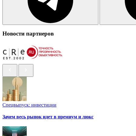
Новости партнеров
Спецвыпуск: инвестиции
Зачем весь рынок идет в премиум и люкс