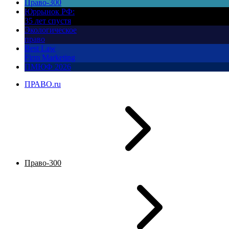
Право-300
Юррынок РФ:
35 лет спустя
Экологическое
право
Best Law
Firm Marketing
ПМЮФ 2026
ПРАВО.ru
Право-300