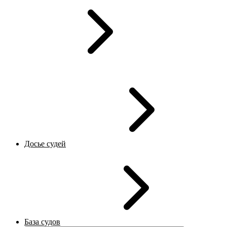
Досье судей
База судов