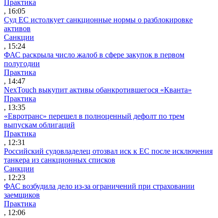
Практика
, 16:05
Суд ЕС истолкует санкционные нормы о разблокировке
активов
Санкции
, 15:24
ФАС раскрыла число жалоб в сфере закупок в первом
полугодии
Практика
, 14:47
NexTouch выкупит активы обанкротившегося «Кванта»
Практика
, 13:35
«Евротранс» перешел в полноценный дефолт по трем
выпускам облигаций
Практика
, 12:31
Российский судовладелец отозвал иск к ЕС после исключения
танкера из санкционных списков
Санкции
, 12:23
ФАС возбудила дело из-за ограничений при страховании
заемщиков
Практика
, 12:06