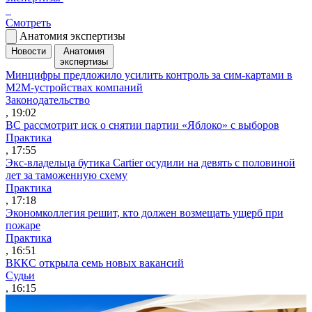
Смотреть
Анатомия экспертизы
Новости
Анатомия
экспертизы
Минцифры предложило усилить контроль за сим-картами в
M2M-устройствах компаний
Законодательство
, 19:02
ВС рассмотрит иск о снятии партии «Яблоко» с выборов
Практика
, 17:55
Экс-владельца бутика Cartier осудили на девять с половиной
лет за таможенную схему
Практика
, 17:18
Экономколлегия решит, кто должен возмещать ущерб при
пожаре
Практика
, 16:51
ВККС открыла семь новых вакансий
Судьи
, 16:15