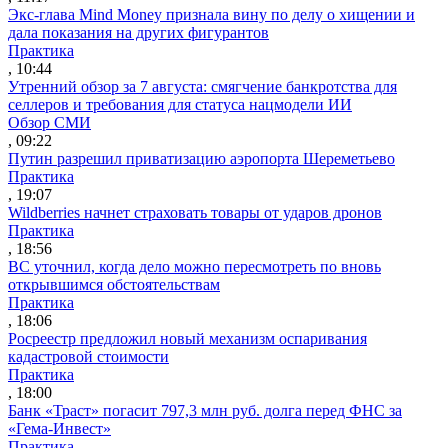
Экс-глава Mind Money признала вину по делу о хищении и
дала показания на других фигурантов
Практика
, 10:44
Утренний обзор за 7 августа: смягчение банкротства для
селлеров и требования для статуса нацмодели ИИ
Обзор СМИ
, 09:22
Путин разрешил приватизацию аэропорта Шереметьево
Практика
, 19:07
Wildberries начнет страховать товары от ударов дронов
Практика
, 18:56
ВС уточнил, когда дело можно пересмотреть по вновь
открывшимся обстоятельствам
Практика
, 18:06
Росреестр предложил новый механизм оспаривания
кадастровой стоимости
Практика
, 18:00
Банк «Траст» погасит 797,3 млн руб. долга перед ФНС за
«Гема-Инвест»
Практика