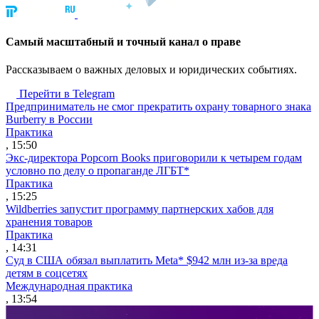
Cамый масштабный и точный канал о праве
Рассказываем о важных деловых и юридических событиях.
Перейти в Telegram
Предприниматель не смог прекратить охрану товарного знака
Burberry в России
Практика
, 15:50
Экс-директора Popcorn Books приговорили к четырем годам
условно по делу о пропаганде ЛГБТ*
Практика
, 15:25
Wildberries запустит программу партнерских хабов для
хранения товаров
Практика
, 14:31
Суд в США обязал выплатить Meta* $942 млн из-за вреда
детям в соцсетях
Международная практика
, 13:54