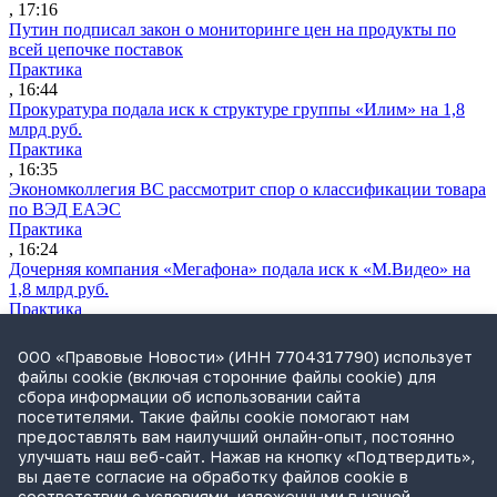
, 17:16
Путин подписал закон о мониторинге цен на продукты по
всей цепочке поставок
Практика
, 16:44
Прокуратура подала иск к структуре группы «Илим» на 1,8
млрд руб.
Практика
, 16:35
Экономколлегия ВС рассмотрит спор о классификации товара
по ВЭД ЕАЭС
Практика
, 16:24
Дочерняя компания «Мегафона» подала иск к «М.Видео» на
1,8 млрд руб.
Практика
, 15:50
СИП проверит отмену патента на систему управления
ООО «Правовые Новости» (ИНН 7704317790) использует
устройствами после возражений «Яндекса»
файлы cookie (включая сторонние файлы cookie) для
Практика
сбора информации об использовании сайта
, 15:17
посетителями. Такие файлы cookie помогают нам
Суды 10 стран рассматривают иски российской «дочки»
предоставлять вам наилучший онлайн-опыт, постоянно
Google о возврате дивидендов
улучшать наш веб-сайт. Нажав на кнопку «Подтвердить»,
Международная практика
вы даете согласие на обработку файлов cookie в
, 14:09
соответствии с условиями, изложенными в нашей