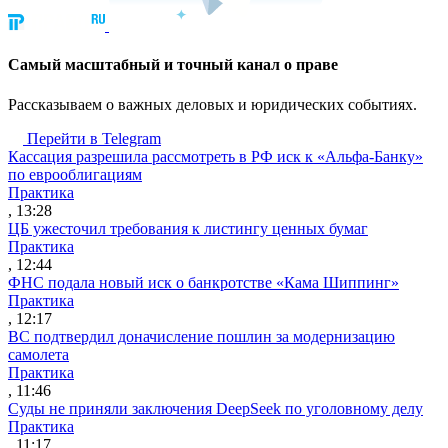
Cамый масштабный и точный канал о праве
Рассказываем о важных деловых и юридических событиях.
Перейти в Telegram
Кассация разрешила рассмотреть в РФ иск к «Альфа-Банку»
по еврооблигациям
Практика
, 13:28
ЦБ ужесточил требования к листингу ценных бумаг
Практика
, 12:44
ФНС подала новый иск о банкротстве «Кама Шиппинг»
Практика
, 12:17
ВС подтвердил доначисление пошлин за модернизацию
самолета
Практика
, 11:46
Суды не приняли заключения DeepSeek по уголовному делу
Практика
, 11:17