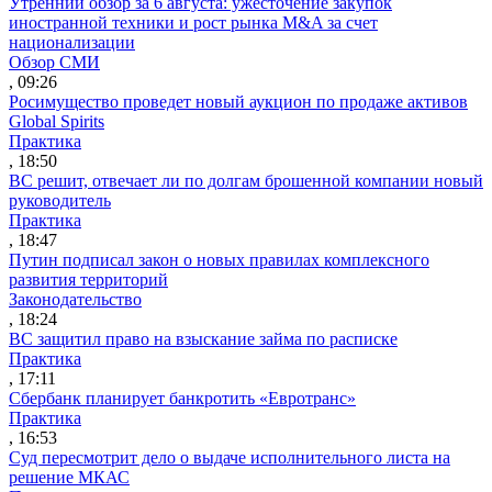
Утренний обзор за 6 августа: ужесточение закупок
иностранной техники и рост рынка M&A за счет
национализации
Обзор СМИ
, 09:26
Росимущество проведет новый аукцион по продаже активов
Global Spirits
Практика
, 18:50
ВС решит, отвечает ли по долгам брошенной компании новый
руководитель
Практика
, 18:47
Путин подписал закон о новых правилах комплексного
развития территорий
Законодательство
, 18:24
ВС защитил право на взыскание займа по расписке
Практика
, 17:11
Сбербанк планирует банкротить «Евротранс»
Практика
, 16:53
Суд пересмотрит дело о выдаче исполнительного листа на
решение МКАС