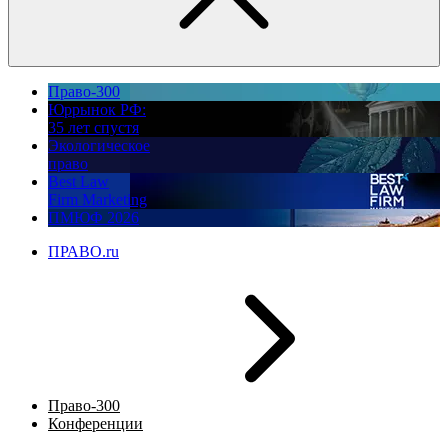
Право-300
Юррынок РФ:
35 лет спустя
Экологическое
право
Best Law
Firm Marketing
ПМЮФ 2026
ПРАВО.ru
Право-300
Конференции