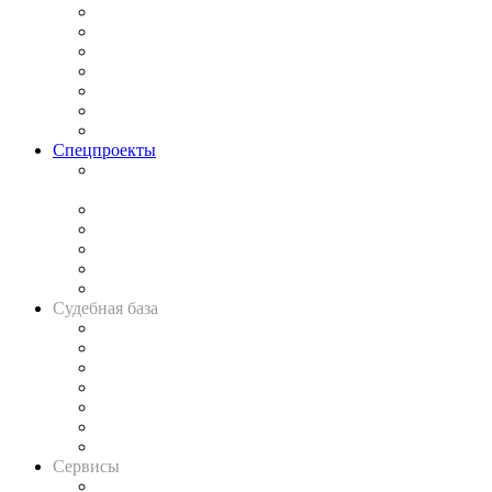
Практика
Законодательство
Процесс
Исследования
Рынок юридических услуг
Юридическое сообщество
Важнейшие правовые темы в прессе
Спецпроекты
Подкаст «В здравом уме
и твёрдой памяти»
Legal Design
Банкротная панорама
Советы для литигаторов
Сговоры на торгах
Авто
Судебная база
Картотека арбитражных дел
Решения арбитражных судов
Календарь рассмотрения арбитражных дел
Досье судей
Информация о судах
RSS лента новостей
Вакансии для юристов
Сервисы
Справочно-правовая система