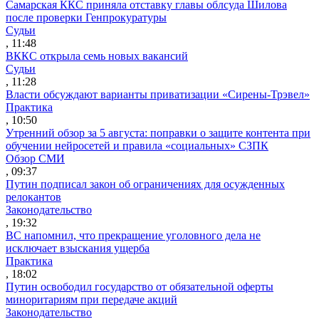
Самарская ККС приняла отставку главы облсуда Шилова
после проверки Генпрокуратуры
Судьи
, 11:48
ВККС открыла семь новых вакансий
Судьи
, 11:28
Власти обсуждают варианты приватизации «Сирены-Трэвел»
Практика
, 10:50
Утренний обзор за 5 августа: поправки о защите контента при
обучении нейросетей и правила «социальных» СЗПК
Обзор СМИ
, 09:37
Путин подписал закон об ограничениях для осужденных
релокантов
Законодательство
, 19:32
ВС напомнил, что прекращение уголовного дела не
исключает взыскания ущерба
Практика
, 18:02
Путин освободил государство от обязательной оферты
миноритариям при передаче акций
Законодательство