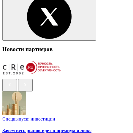
Новости партнеров
Спецвыпуск: инвестиции
Зачем весь рынок идет в премиум и люкс