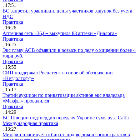
, 17:51
ВС запретил уравнивать цены участников закупок без учета
НДС
Практика
, 16:26
Аптечная сеть «36,6» выкупила 83 аптеки «Диалога»
Практика
, 16:25
Экс-главу АСВ объявили в розыск по делу о хищении более 4
млрд руб.
Практика
, 15:55
СИП поддержал Роспатент в споре об обозначении
«Нетдолгофф»
Практика
, 15:17
Третий аукцион по приватизации активов экс-владельца
«Макфы» провалился
Практика
, 14:29
ВС Швеции подтвердил передачу Украине сухогруза Caffa
Международная практика
, 13:27
Минфин планирует отбирать подрядчиков госконтрактов в