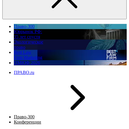
Право-300
Юррынок РФ:
35 лет спустя
Экологическое
право
Best Law
Firm Marketing
ПМЮФ 2026
ПРАВО.ru
Право-300
Конференции