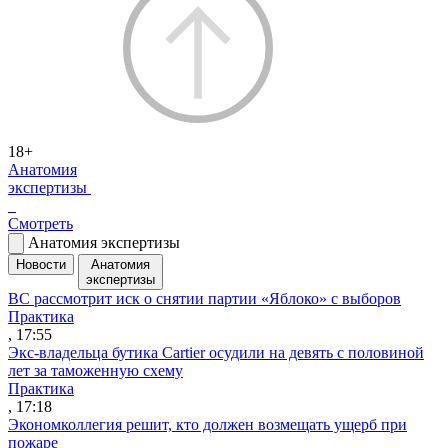
18+
Анатомия
экспертизы
Смотреть
Анатомия экспертизы
Новости
Анатомия
экспертизы
ВС рассмотрит иск о снятии партии «Яблоко» с выборов
Практика
, 17:55
Экс-владельца бутика Cartier осудили на девять с половиной
лет за таможенную схему
Практика
, 17:18
Экономколлегия решит, кто должен возмещать ущерб при
пожаре