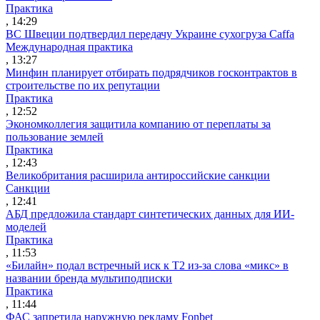
Практика
, 14:29
ВС Швеции подтвердил передачу Украине сухогруза Caffa
Международная практика
, 13:27
Минфин планирует отбирать подрядчиков госконтрактов в
строительстве по их репутации
Практика
, 12:52
Экономколлегия защитила компанию от переплаты за
пользование землей
Практика
, 12:43
Великобритания расширила антироссийские санкции
Санкции
, 12:41
АБД предложила стандарт синтетических данных для ИИ-
моделей
Практика
, 11:53
«Билайн» подал встречный иск к Т2 из-за слова «микс» в
названии бренда мультиподписки
Практика
, 11:44
ФАС запретила наружную рекламу Fonbet