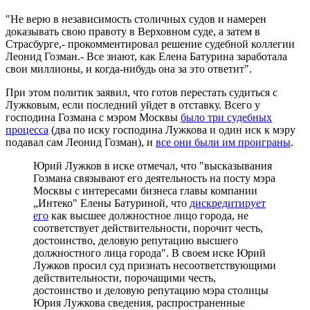
"Не верю в независимость столичных судов и намерен
доказывать свою правоту в Верховном суде, а затем в
Страсбурге,- прокомментировал решение судебной коллегии
Леонид Гозман.- Все знают, как Елена Батурина заработала
свои миллионы, и когда-нибудь она за это ответит".
При этом политик заявил, что готов перестать судиться с
Лужковым, если последний уйдет в отставку. Всего у
господина Гозмана с мэром Москвы
было три судебных
процесса
(два по иску господина Лужкова и один иск к мэру
подавал сам Леонид Гозман), и
все они были им проиграны
.
Юрий Лужков в иске отмечал, что "высказывания
Гозмана связывают его деятельность на посту мэра
Москвы с интересами бизнеса главы компании
„Интеко" Елены Батуриной, что
дискредитирует
его
как высшее должностное лицо города, не
соответствует действительности, порочит честь,
достоинство, деловую репутацию высшего
должностного лица города". В своем иске Юрий
Лужков просил суд признать несоответствующими
действительности, порочащими честь,
достоинство и деловую репутацию мэра столицы
Юрия Лужкова сведения, распространенные