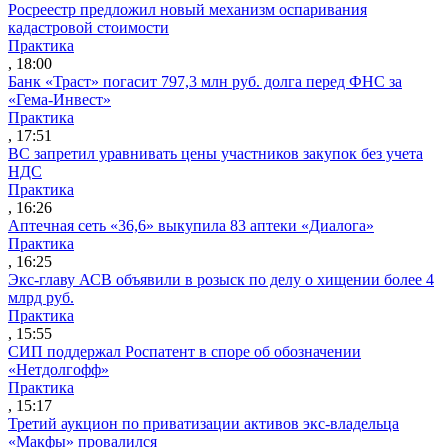
Росреестр предложил новый механизм оспаривания
кадастровой стоимости
Практика
, 18:00
Банк «Траст» погасит 797,3 млн руб. долга перед ФНС за
«Гема-Инвест»
Практика
, 17:51
ВС запретил уравнивать цены участников закупок без учета
НДС
Практика
, 16:26
Аптечная сеть «36,6» выкупила 83 аптеки «Диалога»
Практика
, 16:25
Экс-главу АСВ объявили в розыск по делу о хищении более 4
млрд руб.
Практика
, 15:55
СИП поддержал Роспатент в споре об обозначении
«Нетдолгофф»
Практика
, 15:17
Третий аукцион по приватизации активов экс-владельца
«Макфы» провалился