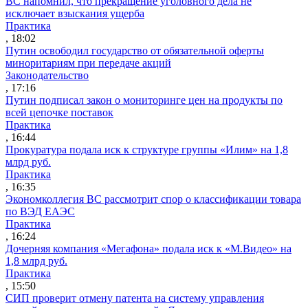
ВС напомнил, что прекращение уголовного дела не
исключает взыскания ущерба
Практика
, 18:02
Путин освободил государство от обязательной оферты
миноритариям при передаче акций
Законодательство
, 17:16
Путин подписал закон о мониторинге цен на продукты по
всей цепочке поставок
Практика
, 16:44
Прокуратура подала иск к структуре группы «Илим» на 1,8
млрд руб.
Практика
, 16:35
Экономколлегия ВС рассмотрит спор о классификации товара
по ВЭД ЕАЭС
Практика
, 16:24
Дочерняя компания «Мегафона» подала иск к «М.Видео» на
1,8 млрд руб.
Практика
, 15:50
СИП проверит отмену патента на систему управления