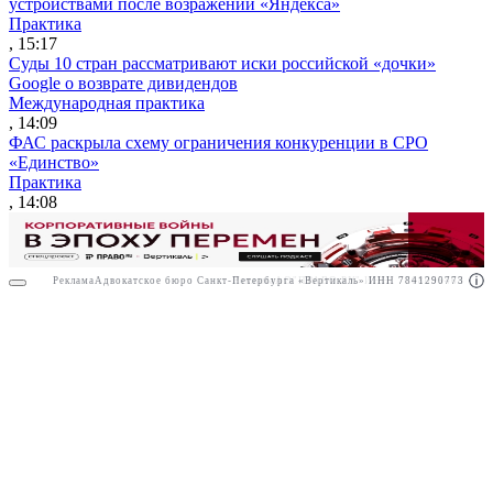
устройствами после возражений «Яндекса»
Практика
, 15:17
Суды 10 стран рассматривают иски российской «дочки»
Google о возврате дивидендов
Международная практика
, 14:09
ФАС раскрыла схему ограничения конкуренции в СРО
«Единство»
Практика
, 14:08
Реклама
Адвокатское бюро Санкт-Петербурга «Вертикаль» ИНН 7841290773
Реклама
АО"ПРАВО.РУ" ИНН: 7708095468