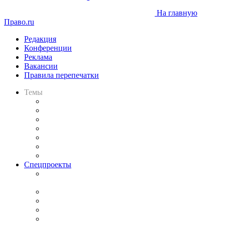
На главную
Право.ru
Редакция
Конференции
Реклама
Вакансии
Правила перепечатки
Темы
Практика
Законодательство
Процесс
Исследования
Рынок юридических услуг
Юридическое сообщество
Важнейшие правовые темы в прессе
Спецпроекты
Подкаст «В здравом уме
и твёрдой памяти»
Legal Design
Банкротная панорама
Советы для литигаторов
Сговоры на торгах