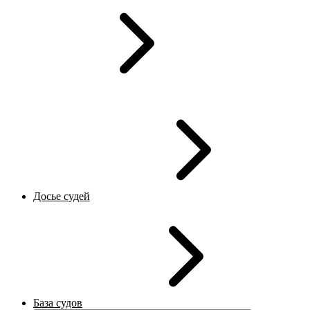
Досье судей
База судов