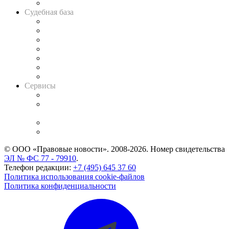
Авто
Судебная база
Картотека арбитражных дел
Решения арбитражных судов
Календарь рассмотрения арбитражных дел
Досье судей
Информация о судах
RSS лента новостей
Вакансии для юристов
Сервисы
Справочно-правовая система
Casebook: мониторинг дел
и компаний
Caselook: поиск и анализ практики
CASE.ONE: управление юридической службой
© ООО «Правовые новости». 2008-2026.
Номер свидетельства
ЭЛ № ФС 77 - 79910
.
Телефон редакции:
+7 (495) 645 37 60
Политика использования cookie-файлов
Политика конфиденциальности