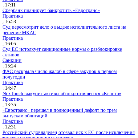
, 17:11
Сбербанк планирует банкротить «Евротранс»
Практика
, 16:53
Суд пересмотрит дело о выдаче исполнительного листа на
решение МКАС
Практика
, 16:05
Суд ЕС истолкует санкционные нормы о разблокировке
активов
Санкции
, 15:24
ФАС раскрыла число жалоб в сфере закупок в первом
полугодии
Практика
, 14:47
NexTouch выкупит активы обанкротившегося «Кванта»
Практика
, 13:35
«Евротранс» перешел в полноценный дефолт по трем
выпускам облигаций
Практика
, 12:31
Российский судовладелец отозвал иск к ЕС после исключения
танкера из санкционных списков