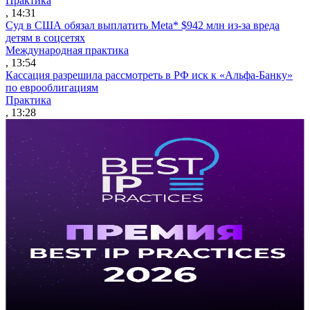
Практика
, 14:31
Суд в США обязал выплатить Meta* $942 млн из-за вреда
детям в соцсетях
Международная практика
, 13:54
Кассация разрешила рассмотреть в РФ иск к «Альфа-Банку»
по еврооблигациям
Практика
, 13:28