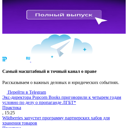
Cамый масштабный и точный канал о праве
Рассказываем о важных деловых и юридических событиях.
Перейти в Telegram
Экс-директора Popcorn Books приговорили к четырем годам
условно по делу о пропаганде ЛГБТ*
Практика
, 15:25
Wildberries запустит программу партнерских хабов для
хранения товаров