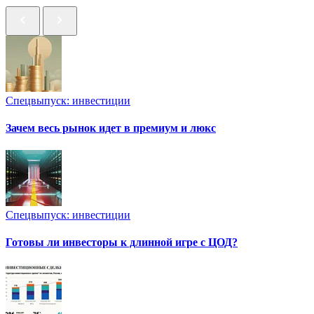
Спецвыпуск: инвестиции
Зачем весь рынок идет в премиум и люкс
Спецвыпуск: инвестиции
Готовы ли инвесторы к длинной игре с ЦОД?