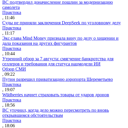
ВС подтвердил доначисление пошлин за модернизацию
самолета
Практика
, 11:46
Суды не приняли заключения DeepSeek по уголовному делу
Практика
, 11:17
Экс-глава Mind Money признала вину по делу о хищении и
дала показания на других фигурантов
Практика
, 10:44
Утренний обзор за 7 августа: смягчение банкротства для
селлеров и требования для статуса нацмодели ИИ
Обзор СМИ
, 09:22
Путин разрешил приватизацию аэропорта Шереметьево
Практика
, 19:07
Wildberries начнет страховать товары от ударов дронов
Практика
, 18:56
ВС уточнил, когда дело можно пересмотреть по вновь
открывшимся обстоятельствам
Практика
, 18:06