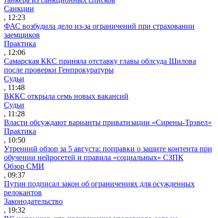
Санкции
, 12:23
ФАС возбудила дело из-за ограничений при страховании
заемщиков
Практика
, 12:06
Самарская ККС приняла отставку главы облсуда Шилова
после проверки Генпрокуратуры
Судьи
, 11:48
ВККС открыла семь новых вакансий
Судьи
, 11:28
Власти обсуждают варианты приватизации «Сирены-Трэвел»
Практика
, 10:50
Утренний обзор за 5 августа: поправки о защите контента при
обучении нейросетей и правила «социальных» СЗПК
Обзор СМИ
, 09:37
Путин подписал закон об ограничениях для осужденных
релокантов
Законодательство
, 19:32