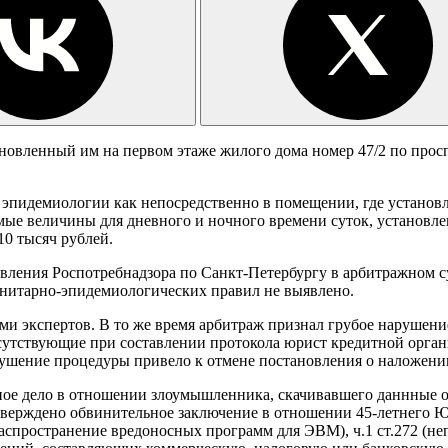
овленный им на первом этаже жилого дома номер 47/2 по просп
пидемиологии как непосредственно в помещении, где установлен
ые величины для дневного и ночного времени суток, установл
0 тысяч рублей.
ления Роспотребнадзора по Санкт-Петербургу в арбитражном су
анитарно-эпидемиологических правил не выявлено.
ами экспертов. В то же время арбитраж признал грубое наруше
исутствующие при составлении протокола юрист кредитной орган
ушение процедуры привело к отмене постановления о наложени
вное дело в отношении злоумышленника, скачивавшего даннные 
верждено обвинительное заключение в отношении 45-летнего Ю
 распространение вредоносных программ для ЭВМ), ч.1 ст.272 (