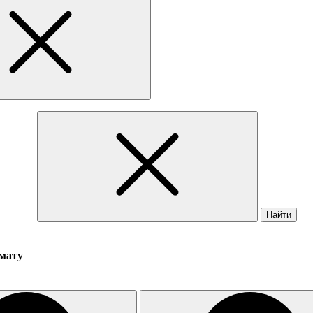
Найти
омату