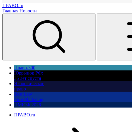
ПРАВО.ru
Главная
Новости
Право-300
Юррынок РФ:
35 лет спустя
Экологическое
право
Best Law
Firm Marketing
ПМЮФ 2026
ПРАВО.ru