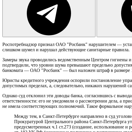
Роспотребнадзор признал ОАО "Росбанк" нарушителем — устан
слишком шумел и нарушал действующие санитарные правила.
Замеры звука проводились ведомственным Центром гигиены и э
подтвердили, что уровни шума превышают предельно допустим
банкомата — ОАО "Росбанк" — был наложен штраф в размере 1
Юристы кредитного учреждения оспорили постановление управ
допустимых пределах, а, следовательно, никаких нарушений с
Однако суд отклонил эти доводы банка, согласившись с вывод
ответственности: его не уведомили о рассмотрении дела, а пр
не имела соответствующих полномочий. Такое формальное нар
Между тем, в Санкт-Петербурге направлено в суд уголо
Прокуратурой Центрального района Санкт-Петербурга ут
предусмотренных ч.1 ст.273 (создание, использование и