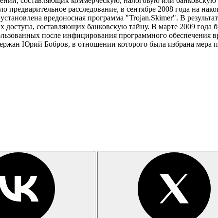
дений, составляющих коммерческую, налоговую или банковскую т
о предварительное расследование, в сентябре 2008 года на нак
тановлена вредоносная программа "Trojan.Skimer". В результат
х доступа, составляющих банковскую тайну. В марте 2009 года 
пользованных после инфицирования программного обеспечения в
ржан Юрий Бобров, в отношении которого была избрана мера пр