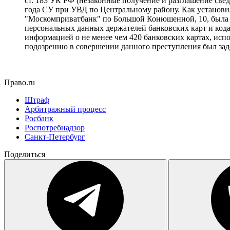
ст. 183 УК РФ (незаконные получение и разглашение све
года СУ при УВД по Центральному району. Как установил
"Москомприватбанк" по Большой Конюшенной, 10, была ус
персональных данных держателей банковских карт и кода
информацией о не менее чем 420 банковских картах, ис
подозрению в совершении данного преступления был заде
Право.ru
Штраф
Арбитражный процесс
Росбанк
Роспотребнадзор
Санкт-Петербург
Поделиться