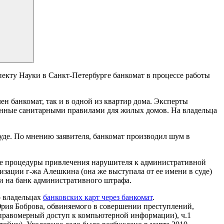
екту Науки в Санкт-Петербурге банкомат в процессе работы
 банкомат, так и в одной из квартир дома. Эксперты
енные санитарными правилами для жилых домов. На владельца
де. По мнению заявителя, банкомат производил шум в
ние процедуры привлечения нарушителя к административной
изации г-жа Алешкина (она же выступала от ее имени в суде)
и на банк административного штрафа.
о владельцах
банковских карт через банкомат
.
рия Боброва, обвиняемого в совершении преступлений,
неправомерный доступ к компьютерной информации), ч.1