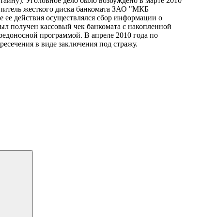
айну). Уголовное дело было возбуждено в марте 2010
опитель жесткого диска банкомата ЗАО "МКБ
е ее действия осуществлялся сбор информации о
был получен кассовый чек банкомата с накопленной
редоносной программой. В апреле 2010 года по
есечения в виде заключения под стражу.