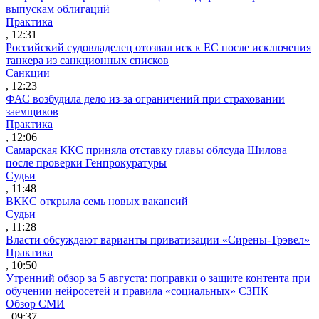
выпускам облигаций
Практика
, 12:31
Российский судовладелец отозвал иск к ЕС после исключения
танкера из санкционных списков
Санкции
, 12:23
ФАС возбудила дело из-за ограничений при страховании
заемщиков
Практика
, 12:06
Самарская ККС приняла отставку главы облсуда Шилова
после проверки Генпрокуратуры
Судьи
, 11:48
ВККС открыла семь новых вакансий
Судьи
, 11:28
Власти обсуждают варианты приватизации «Сирены-Трэвел»
Практика
, 10:50
Утренний обзор за 5 августа: поправки о защите контента при
обучении нейросетей и правила «социальных» СЗПК
Обзор СМИ
, 09:37