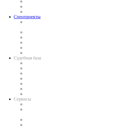
Рынок юридических услуг
Юридическое сообщество
Важнейшие правовые темы в прессе
Спецпроекты
Подкаст «В здравом уме
и твёрдой памяти»
Legal Design
Банкротная панорама
Советы для литигаторов
Сговоры на торгах
Авто
Судебная база
Картотека арбитражных дел
Решения арбитражных судов
Календарь рассмотрения арбитражных дел
Досье судей
Информация о судах
RSS лента новостей
Вакансии для юристов
Сервисы
Справочно-правовая система
Casebook: мониторинг дел
и компаний
Caselook: поиск и анализ практики
CASE.ONE: управление юридической службой