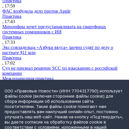
Практика
, 17:59
ФАС возбудила дело против Apple
Практика
, 17:43
Минцифры хочет предустанавливать на смартфонах
системных помощников с ИИ
Практика
, 17:33
Экс-совладельца «Азбуки вкуса» заочно судят по делу о
растрате $11 млн
Практика
, 17:02
Суд не признал решение SCC по взысканию с российской
компании
Международная практика
, 17:01
Дроны могут начать применять для фиксации нарушений
ООО «Правовые Новости» (ИНН 7704317790) использует
ПДД
файлы cookie (включая сторонние файлы cookie) для
Практика
сбора информации об использовании сайта
, 15:41
посетителями. Такие файлы cookie помогают нам
Бывшего сенатора Сабадаша приговорили к 12 годам по делу
предоставлять вам наилучший онлайн-опыт, постоянно
о хищении
улучшать наш веб-сайт. Нажав на кнопку «Подтвердить»,
Практика
вы даете согласие на обработку файлов cookie в
, 15:29
соответствии с условиями, изложенными в нашей