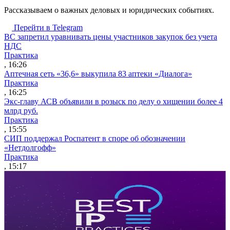
Рассказываем о важных деловых и юридических событиях.
Перейти в Telegram
ВС запретил уравнивать цены участников закупок без учета
НДС
Практика
, 16:26
Аптечная сеть «36,6» выкупила 83 аптеки «Диалога»
Практика
, 16:25
Экс-главу АСВ объявили в розыск по делу о хищении более 4
млрд руб.
Практика
, 15:55
СИП поддержал Роспатент в споре об обозначении
«Нетдолгофф»
Практика
, 15:17