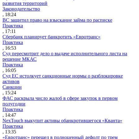
развития территорий
Законодательство
, 18:24
ВС защитил право на взыскание займа по расписке
Практика
, 17:11
Сбербанк планирует банкротить «Евротранс»
Практика
, 16:53
Суд пересмотрит дело о выдаче исполнительного листа на
решение МКАС
Практика
, 16:05
Суд ЕС истолкует санкционные нормы о разблокировке
активов
Санкции
, 15:24
ФАС раскрыла число жалоб в сфере закупок в первом
полугодии
Практика
, 14:47
NexTouch выкупит активы обанкротившегося «Кванта»
Практика
, 13:35
«Евротранс» перешел в полноценный дефолт по трем