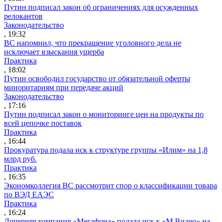
Путин подписал закон об ограничениях для осужденных
релокантов
Законодательство
, 19:32
ВС напомнил, что прекращение уголовного дела не
исключает взыскания ущерба
Практика
, 18:02
Путин освободил государство от обязательной оферты
миноритариям при передаче акций
Законодательство
, 17:16
Путин подписал закон о мониторинге цен на продукты по
всей цепочке поставок
Практика
, 16:44
Прокуратура подала иск к структуре группы «Илим» на 1,8
млрд руб.
Практика
, 16:35
Экономколлегия ВС рассмотрит спор о классификации товара
по ВЭД ЕАЭС
Практика
, 16:24
Дочерняя компания «Мегафона» подала иск к «М.Видео» на