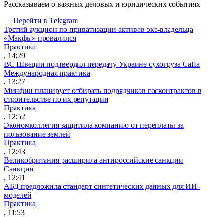
Рассказываем о важных деловых и юридических событиях.
Перейти в Telegram
Третий аукцион по приватизации активов экс-владельца
«Макфы» провалился
Практика
, 14:29
ВС Швеции подтвердил передачу Украине сухогруза Caffa
Международная практика
, 13:27
Минфин планирует отбирать подрядчиков госконтрактов в
строительстве по их репутации
Практика
, 12:52
Экономколлегия защитила компанию от переплаты за
пользование землей
Практика
, 12:43
Великобритания расширила антироссийские санкции
Санкции
, 12:41
АБД предложила стандарт синтетических данных для ИИ-
моделей
Практика
, 11:53