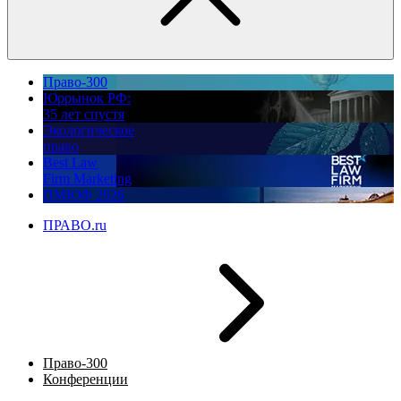
Право-300
Юррынок РФ:
35 лет спустя
Экологическое
право
Best Law
Firm Marketing
ПМЮФ 2026
ПРАВО.ru
Право-300
Конференции