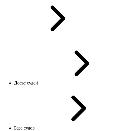
Досье судей
База судов