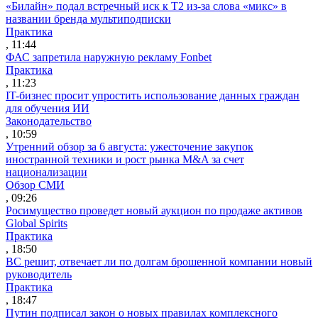
«Билайн» подал встречный иск к Т2 из-за слова «микс» в
названии бренда мультиподписки
Практика
, 11:44
ФАС запретила наружную рекламу Fonbet
Практика
, 11:23
IT-бизнес просит упростить использование данных граждан
для обучения ИИ
Законодательство
, 10:59
Утренний обзор за 6 августа: ужесточение закупок
иностранной техники и рост рынка M&A за счет
национализации
Обзор СМИ
, 09:26
Росимущество проведет новый аукцион по продаже активов
Global Spirits
Практика
, 18:50
ВС решит, отвечает ли по долгам брошенной компании новый
руководитель
Практика
, 18:47
Путин подписал закон о новых правилах комплексного