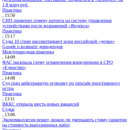
1,8 млрд руб.
Практика
, 15:50
СИП проверит отмену патента на систему управления
устройствами после возражений «Яндекса»
Практика
, 15:17
Суды 10 стран рассматривают иски российской «дочки»
Google о возврате дивидендов
Международная практика
, 14:09
ФАС раскрыла схему ограничения конкуренции в СРО
«Единство»
Практика
, 14:08
Суд снял арбитражную оговорку по просьбе иностранного
истца
Практика
, 13:11
ВККС открыла шесть новых вакансий
Судьи
, 13:06
Экономколлегия решит, можно ли уменьшить сумму гарантии
на стоимость выполненных работ