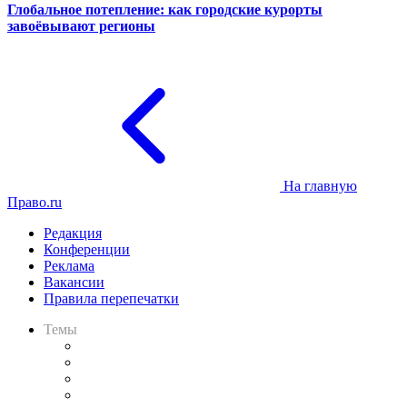
Глобальное потепление: как городские курорты
завоёвывают регионы
На главную
Право.ru
Редакция
Конференции
Реклама
Вакансии
Правила перепечатки
Темы
Практика
Законодательство
Процесс
Исследования