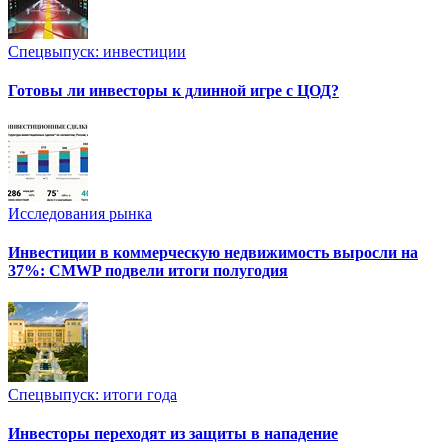
Спецвыпуск: инвестиции
Готовы ли инвесторы к длинной игре с ЦОД?
Исследования рынка
Инвестиции в коммерческую недвижимость выросли на
37%: CMWP подвели итоги полугодия
Спецвыпуск: итоги года
Инвесторы переходят из защиты в нападение