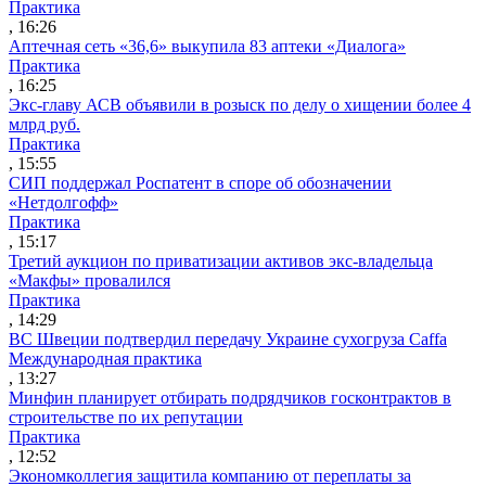
Практика
, 16:26
Аптечная сеть «36,6» выкупила 83 аптеки «Диалога»
Практика
, 16:25
Экс-главу АСВ объявили в розыск по делу о хищении более 4
млрд руб.
Практика
, 15:55
СИП поддержал Роспатент в споре об обозначении
«Нетдолгофф»
Практика
, 15:17
Третий аукцион по приватизации активов экс-владельца
«Макфы» провалился
Практика
, 14:29
ВС Швеции подтвердил передачу Украине сухогруза Caffa
Международная практика
, 13:27
Минфин планирует отбирать подрядчиков госконтрактов в
строительстве по их репутации
Практика
, 12:52
Экономколлегия защитила компанию от переплаты за