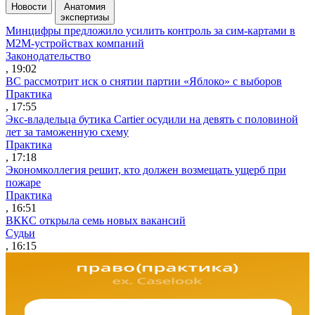
Новости
Анатомия
экспертизы
Минцифры предложило усилить контроль за сим-картами в
M2M-устройствах компаний
Законодательство
, 19:02
ВС рассмотрит иск о снятии партии «Яблоко» с выборов
Практика
, 17:55
Экс-владельца бутика Cartier осудили на девять с половиной
лет за таможенную схему
Практика
, 17:18
Экономколлегия решит, кто должен возмещать ущерб при
пожаре
Практика
, 16:51
ВККС открыла семь новых вакансий
Судьи
, 16:15