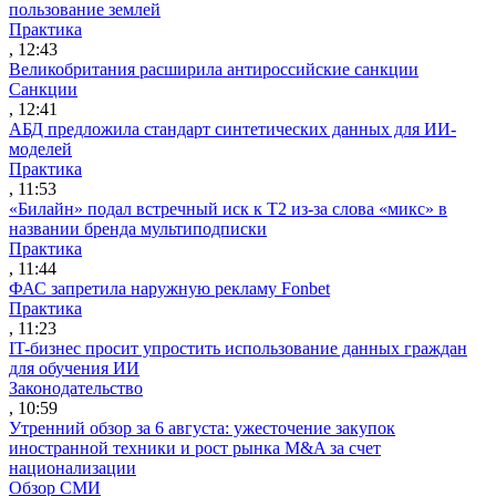
пользование землей
Практика
, 12:43
Великобритания расширила антироссийские санкции
Санкции
, 12:41
АБД предложила стандарт синтетических данных для ИИ-
моделей
Практика
, 11:53
«Билайн» подал встречный иск к Т2 из-за слова «микс» в
названии бренда мультиподписки
Практика
, 11:44
ФАС запретила наружную рекламу Fonbet
Практика
, 11:23
IT-бизнес просит упростить использование данных граждан
для обучения ИИ
Законодательство
, 10:59
Утренний обзор за 6 августа: ужесточение закупок
иностранной техники и рост рынка M&A за счет
национализации
Обзор СМИ