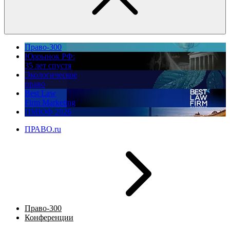
Право-300
Юррынок РФ:
35 лет спустя
Экологическое
право
Best Law
Firm Marketing
ПМЮФ 2026
ПРАВО.ru
Право-300
Конференции