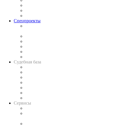
Исследования
Рынок юридических услуг
Юридическое сообщество
Важнейшие правовые темы в прессе
Спецпроекты
Подкаст «В здравом уме
и твёрдой памяти»
Legal Design
Банкротная панорама
Советы для литигаторов
Сговоры на торгах
Авто
Судебная база
Картотека арбитражных дел
Решения арбитражных судов
Календарь рассмотрения арбитражных дел
Досье судей
Информация о судах
RSS лента новостей
Вакансии для юристов
Сервисы
Справочно-правовая система
Casebook: мониторинг дел
и компаний
Caselook: поиск и анализ практики