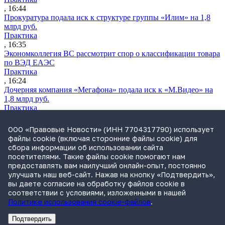
, 16:44
Прокуратура подала иск к структуре группы «Илим» на 1,8
млрд руб.
Практика
, 16:35
Экономколлегия ВС рассмотрит спор о классификации товара
по ВЭД ЕАЭС
Практика
, 16:24
Дочерняя компания «Мегафона» подала иск к «М.Видео» на
1,8 млрд руб.
Практика
, 15:50
СИП проверит отмену патента на систему управления
ООО «Правовые Новости» (ИНН 7704317790) использует
устройствами после возражений «Яндекса»
файлы cookie (включая сторонние файлы cookie) для
Практика
сбора информации об использовании сайта
, 15:17
посетителями. Такие файлы cookie помогают нам
Суды 10 стран рассматривают иски российской «дочки»
предоставлять вам наилучший онлайн-опыт, постоянно
Google о возврате дивидендов
улучшать наш веб-сайт. Нажав на кнопку «Подтвердить»,
Международная практика
вы даете согласие на обработку файлов cookie в
, 14:09
соответствии с условиями, изложенными в нашей
Политике использования cookie-файлов
.
Подтвердить
Реклама
Адвокатское бюро Санкт-Петербурга «Вертикаль» ИНН 7841290773
Реклама
ООО "Право.ру" ИНН: 7704835288