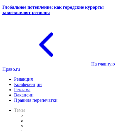
Глобальное потепление: как городские курорты
завоёвывают регионы
На главную
Право.ru
Редакция
Конференции
Реклама
Вакансии
Правила перепечатки
Темы
Практика
Законодательство
Процесс