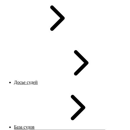
Досье судей
База судов