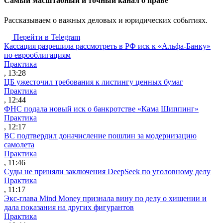
Cамый масштабный и точный канал о праве
Рассказываем о важных деловых и юридических событиях.
Перейти в Telegram
Кассация разрешила рассмотреть в РФ иск к «Альфа-Банку»
по еврооблигациям
Практика
, 13:28
ЦБ ужесточил требования к листингу ценных бумаг
Практика
, 12:44
ФНС подала новый иск о банкротстве «Кама Шиппинг»
Практика
, 12:17
ВС подтвердил доначисление пошлин за модернизацию
самолета
Практика
, 11:46
Суды не приняли заключения DeepSeek по уголовному делу
Практика
, 11:17
Экс-глава Mind Money признала вину по делу о хищении и
дала показания на других фигурантов
Практика