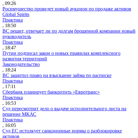
, 09:26
Росимущество проведет новый аукцион по продаже активов
Global Spirits
Практика
, 18:50
ВС решит, отвечает ли по долгам брошенной компании новый
руководитель
Практика
, 18:47
Путин подписал закон о новых правилах комплексного
развития территорий
Законодательство
, 18:24
ВС защитил право на взыскание займа по расписке
Практика
, 17:11
Сбербанк планирует банкротить «Евротранс»
Практика
, 16:53
Суд пересмотрит дело о выдаче исполнительного листа на
решение МКАС
Практика
, 16:05
Суд ЕС истолкует санкционные нормы о разблокировке
активов