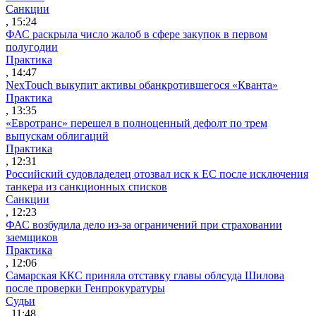
Санкции
, 15:24
ФАС раскрыла число жалоб в сфере закупок в первом
полугодии
Практика
, 14:47
NexTouch выкупит активы обанкротившегося «Кванта»
Практика
, 13:35
«Евротранс» перешел в полноценный дефолт по трем
выпускам облигаций
Практика
, 12:31
Российский судовладелец отозвал иск к ЕС после исключения
танкера из санкционных списков
Санкции
, 12:23
ФАС возбудила дело из-за ограничений при страховании
заемщиков
Практика
, 12:06
Самарская ККС приняла отставку главы облсуда Шилова
после проверки Генпрокуратуры
Судьи
, 11:48