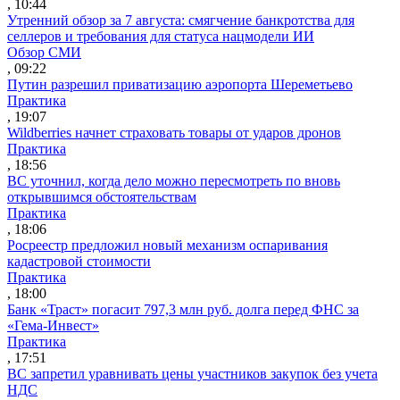
, 10:44
Утренний обзор за 7 августа: смягчение банкротства для
селлеров и требования для статуса нацмодели ИИ
Обзор СМИ
, 09:22
Путин разрешил приватизацию аэропорта Шереметьево
Практика
, 19:07
Wildberries начнет страховать товары от ударов дронов
Практика
, 18:56
ВС уточнил, когда дело можно пересмотреть по вновь
открывшимся обстоятельствам
Практика
, 18:06
Росреестр предложил новый механизм оспаривания
кадастровой стоимости
Практика
, 18:00
Банк «Траст» погасит 797,3 млн руб. долга перед ФНС за
«Гема-Инвест»
Практика
, 17:51
ВС запретил уравнивать цены участников закупок без учета
НДС