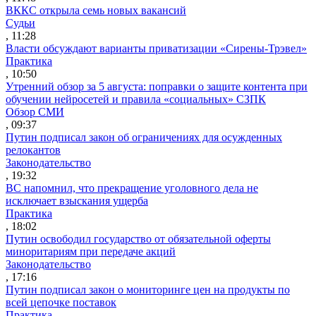
ВККС открыла семь новых вакансий
Судьи
, 11:28
Власти обсуждают варианты приватизации «Сирены-Трэвел»
Практика
, 10:50
Утренний обзор за 5 августа: поправки о защите контента при
обучении нейросетей и правила «социальных» СЗПК
Обзор СМИ
, 09:37
Путин подписал закон об ограничениях для осужденных
релокантов
Законодательство
, 19:32
ВС напомнил, что прекращение уголовного дела не
исключает взыскания ущерба
Практика
, 18:02
Путин освободил государство от обязательной оферты
миноритариям при передаче акций
Законодательство
, 17:16
Путин подписал закон о мониторинге цен на продукты по
всей цепочке поставок
Практика