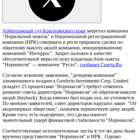
Арбитражный суд Красноярского края
запретил компании
"Норильский никель" и Национальной регистрационной
компании (НРК) совершать и регистрировать сделки по
обратному выкупу акций компании, инициированному
компанией "Интеррос". Запрет наложен в качестве
обеспечительной меры по иску владельца блок-пакета
"Норникеля" — компании "Русал",
сообщает Газета.Ru
.
Согласно исковому заявлению, "дочерняя компания"
алюминиевого холдинга Gershvin Investments Corp. Limited
(владеет 25 процентами "Норникеля") требует отменить
решение совета директоров "Норникеля" об обратном выкупе
акций (buyback). Когда именно был подан иск, не уточняется.
По мнению заявителей, совет директоров нарушил закон "Об
акционерных обществах", назначив нерыночную цену акций.
Кроме того, есть подозрение, что сделка нанесет
значительный ущерб финансовой стабильности "Норникеля".
Соответствующие исполнительные листы в тот же день были
вручены представителям "Норникеля" и НРК. Однако