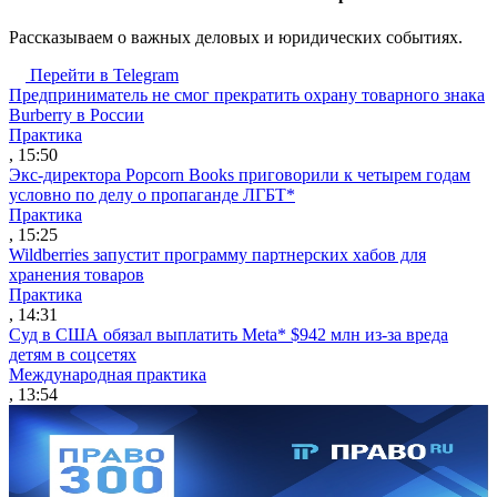
Рассказываем о важных деловых и юридических событиях.
Перейти в Telegram
Предприниматель не смог прекратить охрану товарного знака
Burberry в России
Практика
, 15:50
Экс-директора Popcorn Books приговорили к четырем годам
условно по делу о пропаганде ЛГБТ*
Практика
, 15:25
Wildberries запустит программу партнерских хабов для
хранения товаров
Практика
, 14:31
Суд в США обязал выплатить Meta* $942 млн из-за вреда
детям в соцсетях
Международная практика
, 13:54