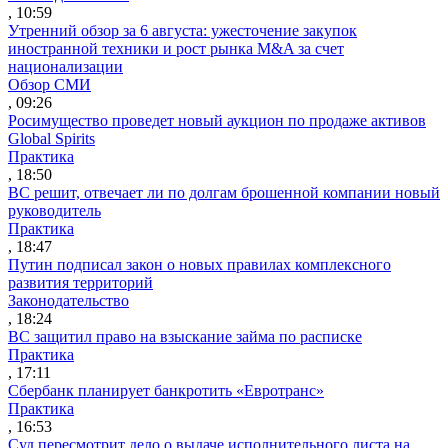
, 10:59
Утренний обзор за 6 августа: ужесточение закупок
иностранной техники и рост рынка M&A за счет
национализации
Обзор СМИ
, 09:26
Росимущество проведет новый аукцион по продаже активов
Global Spirits
Практика
, 18:50
ВС решит, отвечает ли по долгам брошенной компании новый
руководитель
Практика
, 18:47
Путин подписал закон о новых правилах комплексного
развития территорий
Законодательство
, 18:24
ВС защитил право на взыскание займа по расписке
Практика
, 17:11
Сбербанк планирует банкротить «Евротранс»
Практика
, 16:53
Суд пересмотрит дело о выдаче исполнительного листа на