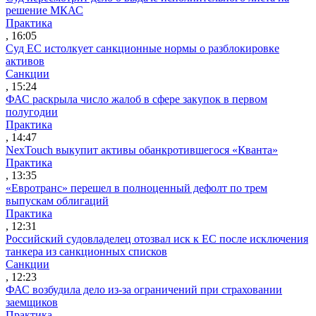
решение МКАС
Практика
, 16:05
Суд ЕС истолкует санкционные нормы о разблокировке
активов
Санкции
, 15:24
ФАС раскрыла число жалоб в сфере закупок в первом
полугодии
Практика
, 14:47
NexTouch выкупит активы обанкротившегося «Кванта»
Практика
, 13:35
«Евротранс» перешел в полноценный дефолт по трем
выпускам облигаций
Практика
, 12:31
Российский судовладелец отозвал иск к ЕС после исключения
танкера из санкционных списков
Санкции
, 12:23
ФАС возбудила дело из-за ограничений при страховании
заемщиков
Практика