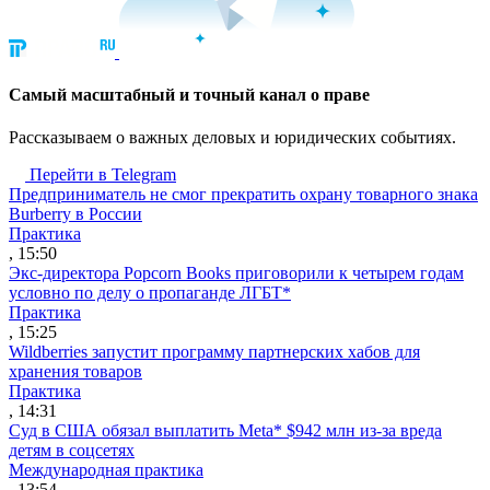
Cамый масштабный и точный канал о праве
Рассказываем о важных деловых и юридических событиях.
Перейти в Telegram
Предприниматель не смог прекратить охрану товарного знака
Burberry в России
Практика
, 15:50
Экс-директора Popcorn Books приговорили к четырем годам
условно по делу о пропаганде ЛГБТ*
Практика
, 15:25
Wildberries запустит программу партнерских хабов для
хранения товаров
Практика
, 14:31
Суд в США обязал выплатить Meta* $942 млн из-за вреда
детям в соцсетях
Международная практика
, 13:54