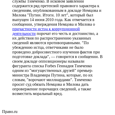
службы Тимченко. В исковом заявлении
содержится ряд претензий правового характера к
сведениям, опубликованным в докладе Немцова и
Милова "Путин. Итоги. 10 лет", который был
выпущен 14 июня 2010 года. Как отмечается в
сообщении, утверждения Немцова и Милова о
причастности истца к коррупционной
деятельности
порочат его честь и достоинство, а
их действия по распространению указанных
сведений являются противоправными. "По
убеждению истца, ответчиками не было
проведено добросовестного изучения фактов при
подготовке доклада", — говорится в сообщении. В
своем докладе оппозиционеры называли
фигуранта списка Forbes Геннадия Тимченко
одним из "могущественных друзей" премьер-
министра Владимира Путина, которые, по их
словам, "ворочают миллиардами". Тимченко
просит суд обязать Немцова и Милова дать
опровержение порочащих сведений, а также
возместить моральный вред.
Право.ru