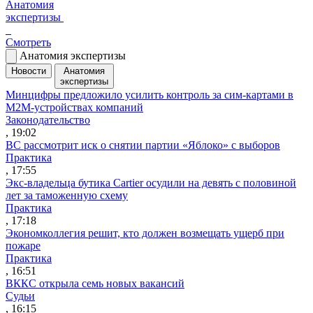
Анатомия
экспертизы
Смотреть
Анатомия экспертизы
Новости
Анатомия
экспертизы
Минцифры предложило усилить контроль за сим-картами в
M2M-устройствах компаний
Законодательство
, 19:02
ВС рассмотрит иск о снятии партии «Яблоко» с выборов
Практика
, 17:55
Экс-владельца бутика Cartier осудили на девять с половиной
лет за таможенную схему
Практика
, 17:18
Экономколлегия решит, кто должен возмещать ущерб при
пожаре
Практика
, 16:51
ВККС открыла семь новых вакансий
Судьи
, 16:15