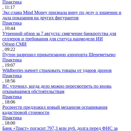
Практика
, 11:17
Экс-глава Mind Money признала вину по делу о хищении и
дала показания на других фигурантов
Практика
, 10:44
Утренний обзор за 7 августа: смягчение банкротства для
селлеров и требования для статуса нацмодели ИИ
Обзор СМИ
, 09:22
Путин разрешил приватизацию аэропорта Шереметьево
Практика
, 19:07
Wildberries начнет страховать товары от ударов дронов
Практика
, 18:56
ВС уточнил, когда дело можно пересмотреть по вновь
открывшимся обстоятельствам
Практика
, 18:06
Росреестр предложил новый механизм оспаривания
кадастровой стоимости
Практика
, 18:00
Банк «Траст» погасит 797,3 млн руб. долга перед ФНС за