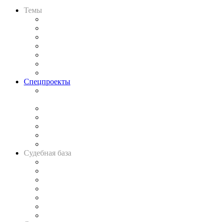
Темы
Практика
Законодательство
Процесс
Исследования
Рынок юридических услуг
Юридическое сообщество
Важнейшие правовые темы в прессе
Спецпроекты
Подкаст «В здравом уме
и твёрдой памяти»
Legal Design
Банкротная панорама
Советы для литигаторов
Сговоры на торгах
Авто
Судебная база
Картотека арбитражных дел
Решения арбитражных судов
Календарь рассмотрения арбитражных дел
Досье судей
Информация о судах
RSS лента новостей
Вакансии для юристов