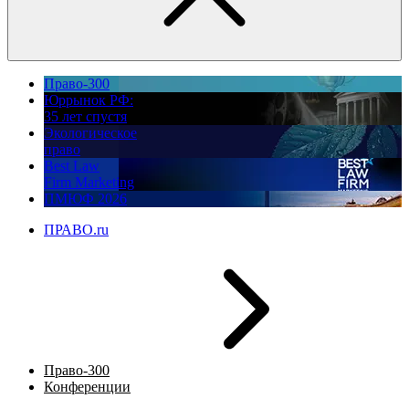
Право-300
Юррынок РФ:
35 лет спустя
Экологическое
право
Best Law
Firm Marketing
ПМЮФ 2026
ПРАВО.ru
Право-300
Конференции