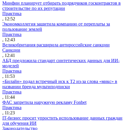
Минфин планирует отбирать подрядчиков госконтрактов в
строительстве по их репутации
Практика
, 12:52
Экономколлегия защитила компанию от переплаты за
пользование землей
Практика
, 12:43
Великобритания расширила антироссийские санкции
Санкции
, 12:41
АБД предложила стандарт синтетических данных для ИИ-
моделей
Практика
, 11:53
«Билайн» подал встречный иск к Т2 из-за слова «микс» в
названии бренда мультиподписки
Практика
, 11:44
ФАС запретила наружную рекламу Fonbet
Практика
, 11:23
IT-бизнес просит упростить использование данных граждан
для обучения ИИ
Законодательство