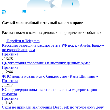
Cамый масштабный и точный канал о праве
Рассказываем о важных деловых и юридических событиях.
Перейти в Telegram
Кассация разрешила рассмотреть в РФ иск к «Альфа-Банку»
по еврооблигациям
Практика
, 13:28
ЦБ ужесточил требования к листингу ценных бумаг
Практика
, 12:44
ФНС подала новый иск о банкротстве «Кама Шиппинг»
Практика
, 12:17
ВС подтвердил доначисление пошлин за модернизацию
самолета
Практика
, 11:46
Суды не приняли заключения DeepSeek по уголовному делу