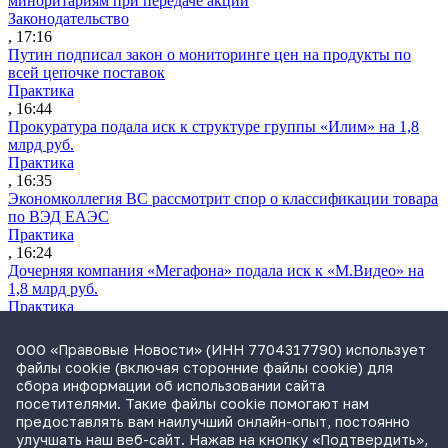
миноритариям при передаче акций
Законодательство
, 17:16
Путин подписал закон о мониторинге цен на продукты по
всей цепочке поставок
Практика
, 16:44
Прокуратура подала иск к структуре группы «Илим» на 1,8
млрд руб.
Практика
, 16:35
Экономколлегия ВС рассмотрит спор о классификации товара
по ВЭД ЕАЭС
Практика
, 16:24
Дочерняя компания «Мегафона» подала иск к «М.Видео» на
1,8 млрд руб.
Практика
, 15:50
СИП проверит отмену патента на систему управления
ООО «Правовые Новости» (ИНН 7704317790) использует
устройствами после возражений «Яндекса»
файлы cookie (включая сторонние файлы cookie) для
Практика
сбора информации об использовании сайта
, 15:17
посетителями. Такие файлы cookie помогают нам
Суды 10 стран рассматривают иски российской «дочки»
предоставлять вам наилучший онлайн-опыт, постоянно
Google о возврате дивидендов
улучшать наш веб-сайт. Нажав на кнопку «Подтвердить»,