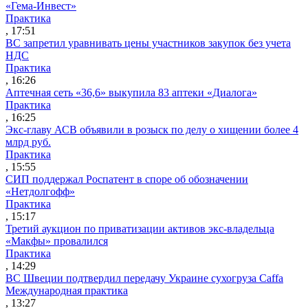
«Гема-Инвест»
Практика
, 17:51
ВС запретил уравнивать цены участников закупок без учета
НДС
Практика
, 16:26
Аптечная сеть «36,6» выкупила 83 аптеки «Диалога»
Практика
, 16:25
Экс-главу АСВ объявили в розыск по делу о хищении более 4
млрд руб.
Практика
, 15:55
СИП поддержал Роспатент в споре об обозначении
«Нетдолгофф»
Практика
, 15:17
Третий аукцион по приватизации активов экс-владельца
«Макфы» провалился
Практика
, 14:29
ВС Швеции подтвердил передачу Украине сухогруза Caffa
Международная практика
, 13:27