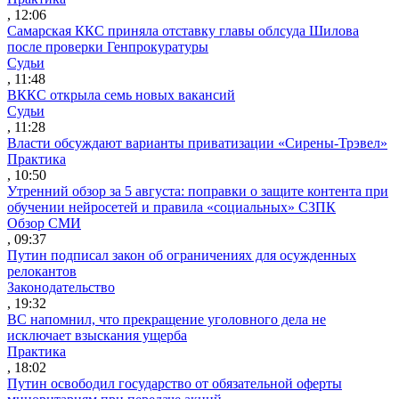
, 12:06
Самарская ККС приняла отставку главы облсуда Шилова
после проверки Генпрокуратуры
Судьи
, 11:48
ВККС открыла семь новых вакансий
Судьи
, 11:28
Власти обсуждают варианты приватизации «Сирены-Трэвел»
Практика
, 10:50
Утренний обзор за 5 августа: поправки о защите контента при
обучении нейросетей и правила «социальных» СЗПК
Обзор СМИ
, 09:37
Путин подписал закон об ограничениях для осужденных
релокантов
Законодательство
, 19:32
ВС напомнил, что прекращение уголовного дела не
исключает взыскания ущерба
Практика
, 18:02
Путин освободил государство от обязательной оферты