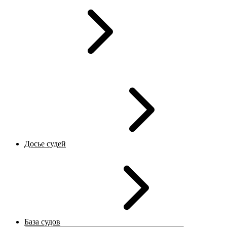
Досье судей
База судов