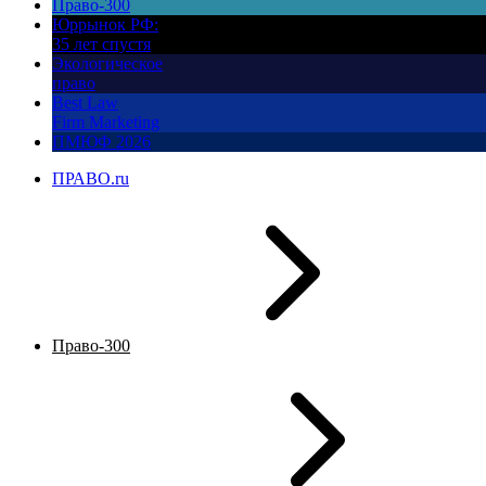
Право-300
Юррынок РФ:
35 лет спустя
Экологическое
право
Best Law
Firm Marketing
ПМЮФ 2026
ПРАВО.ru
Право-300