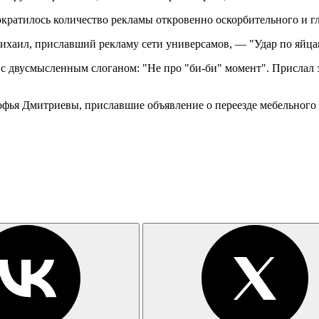
кратилось количество рекламы откровенно оскорбительного и г
аил, приславший рекламу сети универсамов, — "Удар по яйцам! 
с двусмысленным слоганом: "Не про "би-би" момент". Прислал
фья Дмитриевы, приславшие объявление о переезде мебельного м