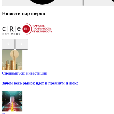
Новости партнеров
Спецвыпуск: инвестиции
Зачем весь рынок идет в премиум и люкс