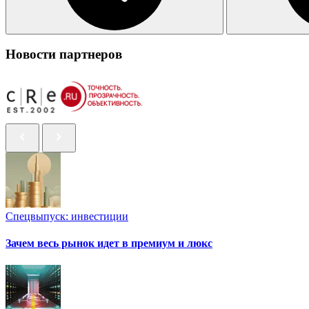
Новости партнеров
Спецвыпуск: инвестиции
Зачем весь рынок идет в премиум и люкс