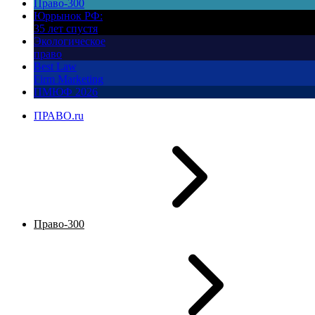
Право-300
Юррынок РФ:
35 лет спустя
Экологическое
право
Best Law
Firm Marketing
ПМЮФ 2026
ПРАВО.ru
Право-300