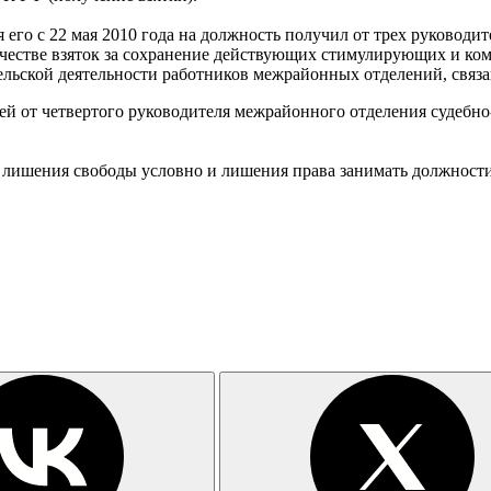
ия его с 22 мая 2010 года на должность получил от трех руко
качестве взяток за сохранение действующих стимулирующих и к
льской деятельности работников межрайонных отделений, связа
ей от четвертого руководителя межрайонного отделения судебн
да лишения свободы условно и лишения права занимать должност