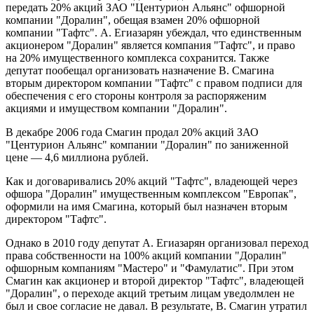
передать 20% акций ЗАО "Центурион Альянс" офшорной
компании "Доралин", обещая взамен 20% офшорной
компании "Тафтс". А. Егиазарян убеждал, что единственным
акционером "Доралин" является компания "Тафтс", и право
на 20% имущественного комплекса сохранится. Также
депутат пообещал организовать назначение В. Смагина
вторым директором компании "Тафтс" с правом подписи для
обеспечения с его стороны контроля за распоряженим
акциями и имуществом компании "Доралин".
В декабре 2006 года Смагин продал 20% акций ЗАО
"Центурион Альянс" компании "Доралин" по заниженной
цене — 4,6 миллиона рублей.
Как и договаривались 20% акций "Тафтс", владеющей через
офшора "Доралин" имущественным комплексом "Европак",
оформили на имя Смагина, который был назначен вторым
директором "Тафтс".
Однако в 2010 году депутат А. Егиазарян организовал переход
права собственности на 100% акций компании "Доралин"
офшорным компаниям "Мастеро" и "Фамулатис". При этом
Смагин как акционер и второй директор "Тафтс", владеющей
"Доралин", о переходе акций третьим лицам уведолмлен не
был и свое согласие не давал. В результате, В. Смагин утратил