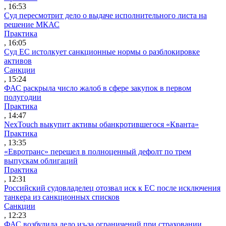
, 16:53
Суд пересмотрит дело о выдаче исполнительного листа на
решение МКАС
Практика
, 16:05
Суд ЕС истолкует санкционные нормы о разблокировке
активов
Санкции
, 15:24
ФАС раскрыла число жалоб в сфере закупок в первом
полугодии
Практика
, 14:47
NexTouch выкупит активы обанкротившегося «Кванта»
Практика
, 13:35
«Евротранс» перешел в полноценный дефолт по трем
выпускам облигаций
Практика
, 12:31
Российский судовладелец отозвал иск к ЕС после исключения
танкера из санкционных списков
Санкции
, 12:23
ФАС возбудила дело из-за ограничений при страховании