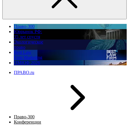
Право-300
Юррынок РФ:
35 лет спустя
Экологическое
право
Best Law
Firm Marketing
ПМЮФ 2026
ПРАВО.ru
Право-300
Конференции