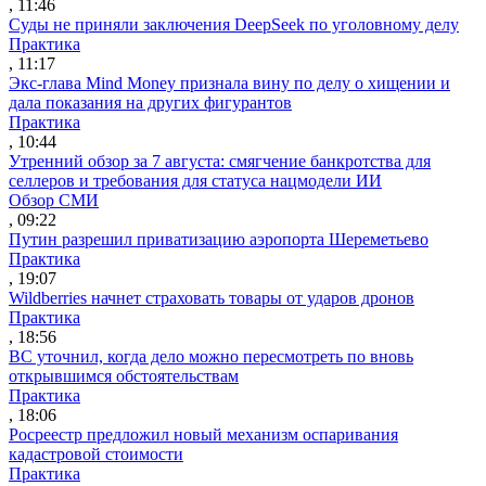
, 11:46
Суды не приняли заключения DeepSeek по уголовному делу
Практика
, 11:17
Экс-глава Mind Money признала вину по делу о хищении и
дала показания на других фигурантов
Практика
, 10:44
Утренний обзор за 7 августа: смягчение банкротства для
селлеров и требования для статуса нацмодели ИИ
Обзор СМИ
, 09:22
Путин разрешил приватизацию аэропорта Шереметьево
Практика
, 19:07
Wildberries начнет страховать товары от ударов дронов
Практика
, 18:56
ВС уточнил, когда дело можно пересмотреть по вновь
открывшимся обстоятельствам
Практика
, 18:06
Росреестр предложил новый механизм оспаривания
кадастровой стоимости
Практика