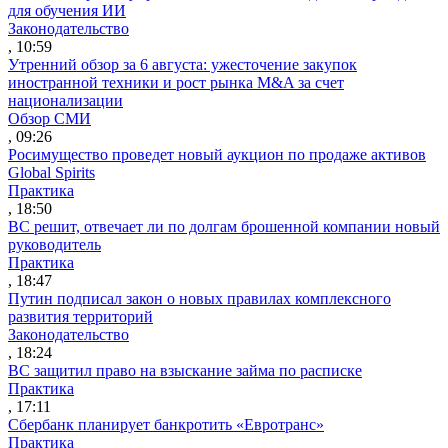
для обучения ИИ
Законодательство
, 10:59
Утренний обзор за 6 августа: ужесточение закупок
иностранной техники и рост рынка M&A за счет
национализации
Обзор СМИ
, 09:26
Росимущество проведет новый аукцион по продаже активов
Global Spirits
Практика
, 18:50
ВС решит, отвечает ли по долгам брошенной компании новый
руководитель
Практика
, 18:47
Путин подписал закон о новых правилах комплексного
развития территорий
Законодательство
, 18:24
ВС защитил право на взыскание займа по расписке
Практика
, 17:11
Сбербанк планирует банкротить «Евротранс»
Практика