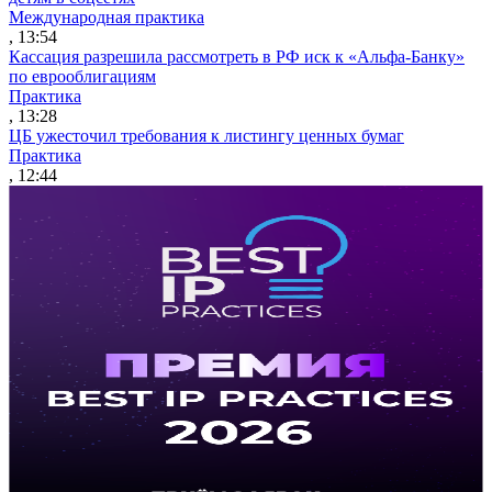
Международная практика
, 13:54
Кассация разрешила рассмотреть в РФ иск к «Альфа-Банку»
по еврооблигациям
Практика
, 13:28
ЦБ ужесточил требования к листингу ценных бумаг
Практика
, 12:44