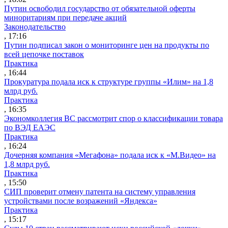
Путин освободил государство от обязательной оферты
миноритариям при передаче акций
Законодательство
, 17:16
Путин подписал закон о мониторинге цен на продукты по
всей цепочке поставок
Практика
, 16:44
Прокуратура подала иск к структуре группы «Илим» на 1,8
млрд руб.
Практика
, 16:35
Экономколлегия ВС рассмотрит спор о классификации товара
по ВЭД ЕАЭС
Практика
, 16:24
Дочерняя компания «Мегафона» подала иск к «М.Видео» на
1,8 млрд руб.
Практика
, 15:50
СИП проверит отмену патента на систему управления
устройствами после возражений «Яндекса»
Практика
, 15:17