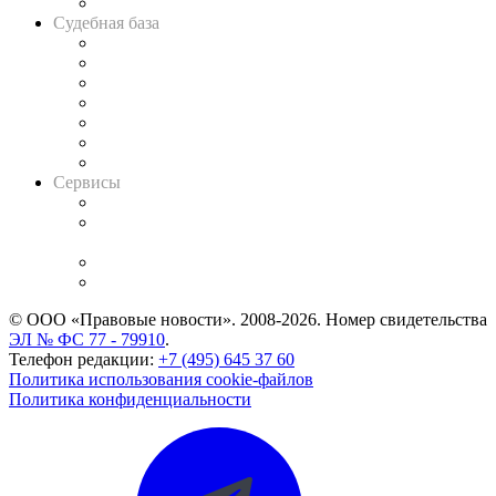
Авто
Судебная база
Картотека арбитражных дел
Решения арбитражных судов
Календарь рассмотрения арбитражных дел
Досье судей
Информация о судах
RSS лента новостей
Вакансии для юристов
Сервисы
Справочно-правовая система
Casebook: мониторинг дел
и компаний
Caselook: поиск и анализ практики
CASE.ONE: управление юридической службой
© ООО «Правовые новости». 2008-2026.
Номер свидетельства
ЭЛ № ФС 77 - 79910
.
Телефон редакции:
+7 (495) 645 37 60
Политика использования cookie-файлов
Политика конфиденциальности