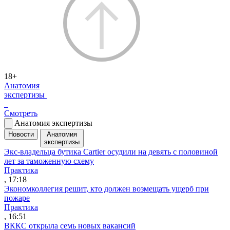
18+
Анатомия
экспертизы
Смотреть
Анатомия экспертизы
Новости
Анатомия
экспертизы
Экс-владельца бутика Cartier осудили на девять с половиной
лет за таможенную схему
Практика
, 17:18
Экономколлегия решит, кто должен возмещать ущерб при
пожаре
Практика
, 16:51
ВККС открыла семь новых вакансий