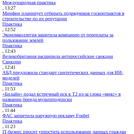
Международная практика
, 13:27
Минфин планирует отбирать подрядчиков госконтрактов в
строительстве по их репутации
Практика
, 12:52
Экономколлегия защитила компанию от переплаты за
пользование землей
Практика
, 12:43
Великобритания расширила антироссийские санкции
Санкции
, 12:41
АБД предложила стандарт синтетических данных для ИИ-
моделей
Практика
, 11:53
«Билайн» подал встречный иск к Т2 из-за слова «микс» в
названии бренда мультиподписки
Практика
, 11:44
ФАС запретила наружную рекламу Fonbet
Практика
, 11:23
IT-бизнес просит упростить использование данных граждан