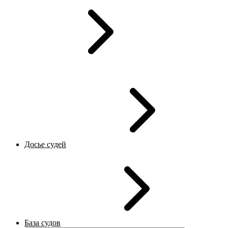
Досье судей
База судов