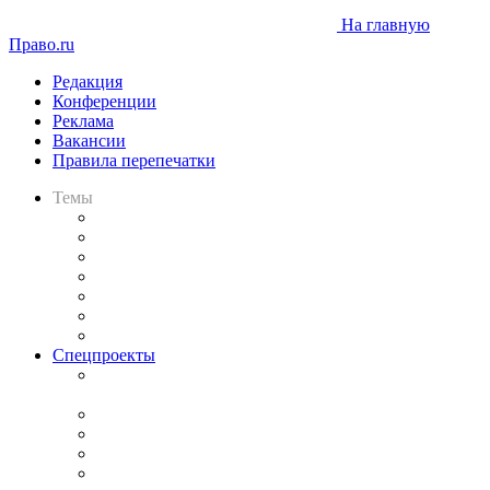
На главную
Право.ru
Редакция
Конференции
Реклама
Вакансии
Правила перепечатки
Темы
Практика
Законодательство
Процесс
Исследования
Рынок юридических услуг
Юридическое сообщество
Важнейшие правовые темы в прессе
Спецпроекты
Подкаст «В здравом уме
и твёрдой памяти»
Legal Design
Банкротная панорама
Советы для литигаторов
Сговоры на торгах