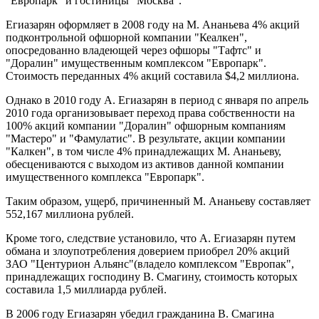
"Европарк" и гостиницы "Москва".
Егиазарян оформляет в 2008 году на М. Ананьева 4% акций
подконтрольной офшорной компании "Кеалкен",
опосредованно владеющей через офшоры "Тафтс" и
"Доралин" имущественным комплексом "Европарк".
Стоимость переданных 4% акций составила $4,2 миллиона.
Однако в 2010 году А. Егиазарян в период с января по апрель
2010 года организовывает переход права собственности на
100% акций компании "Доралин" офшорным компаниям
"Мастеро" и "Фамулатис". В результате, акции компании
"Калкен", в том числе 4% принадлежащих М. Ананьеву,
обесцениваются с выходом из активов данной компании
имущественного комплекса "Европарк".
Таким образом, ущерб, причиненный М. Ананьеву составляет
552,167 миллиона рублей.
Кроме того, следствие установило, что А. Егиазарян путем
обмана и злоупотребления доверием приобрел 20% акций
ЗАО "Центурион Альянс"(владело комплексом "Европак",
принадлежащих господину В. Смагину, стоимость которых
составила 1,5 миллиарда рублей.
В 2006 году Егиазарян убедил гражданина В. Смагина