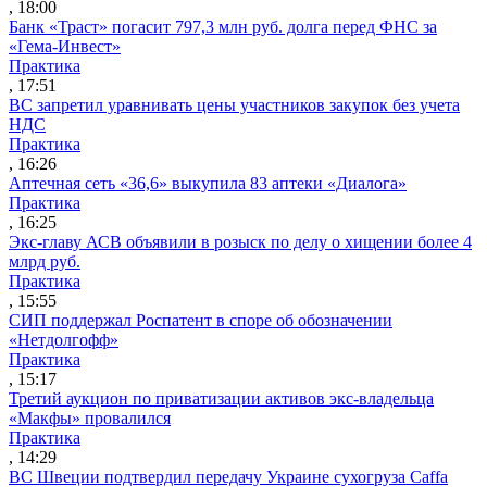
, 18:00
Банк «Траст» погасит 797,3 млн руб. долга перед ФНС за
«Гема-Инвест»
Практика
, 17:51
ВС запретил уравнивать цены участников закупок без учета
НДС
Практика
, 16:26
Аптечная сеть «36,6» выкупила 83 аптеки «Диалога»
Практика
, 16:25
Экс-главу АСВ объявили в розыск по делу о хищении более 4
млрд руб.
Практика
, 15:55
СИП поддержал Роспатент в споре об обозначении
«Нетдолгофф»
Практика
, 15:17
Третий аукцион по приватизации активов экс-владельца
«Макфы» провалился
Практика
, 14:29
ВС Швеции подтвердил передачу Украине сухогруза Caffa