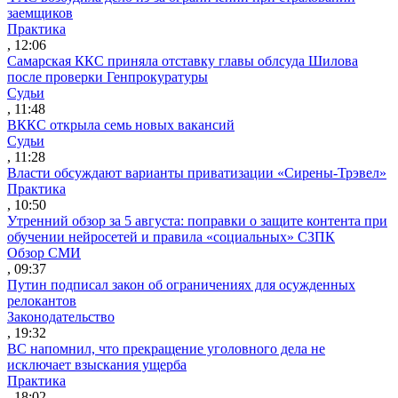
заемщиков
Практика
, 12:06
Самарская ККС приняла отставку главы облсуда Шилова
после проверки Генпрокуратуры
Судьи
, 11:48
ВККС открыла семь новых вакансий
Судьи
, 11:28
Власти обсуждают варианты приватизации «Сирены-Трэвел»
Практика
, 10:50
Утренний обзор за 5 августа: поправки о защите контента при
обучении нейросетей и правила «социальных» СЗПК
Обзор СМИ
, 09:37
Путин подписал закон об ограничениях для осужденных
релокантов
Законодательство
, 19:32
ВС напомнил, что прекращение уголовного дела не
исключает взыскания ущерба
Практика
, 18:02