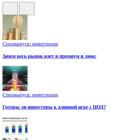
Спецвыпуск: инвестиции
Зачем весь рынок идет в премиум и люкс
Спецвыпуск: инвестиции
Готовы ли инвесторы к длинной игре с ЦОД?