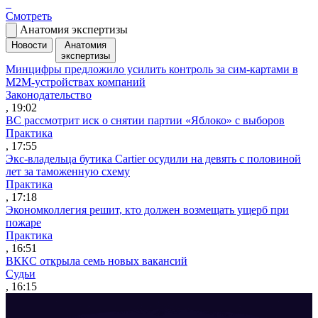
Смотреть
Анатомия экспертизы
Новости
Анатомия
экспертизы
Минцифры предложило усилить контроль за сим-картами в
M2M-устройствах компаний
Законодательство
, 19:02
ВС рассмотрит иск о снятии партии «Яблоко» с выборов
Практика
, 17:55
Экс-владельца бутика Cartier осудили на девять с половиной
лет за таможенную схему
Практика
, 17:18
Экономколлегия решит, кто должен возмещать ущерб при
пожаре
Практика
, 16:51
ВККС открыла семь новых вакансий
Судьи
, 16:15