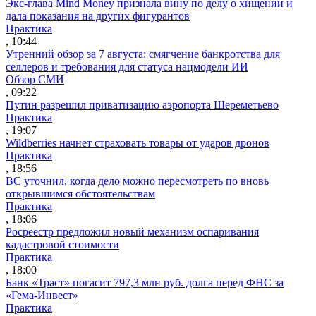
Экс-глава Mind Money признала вину по делу о хищении и
дала показания на других фигурантов
Практика
, 10:44
Утренний обзор за 7 августа: смягчение банкротства для
селлеров и требования для статуса нацмодели ИИ
Обзор СМИ
, 09:22
Путин разрешил приватизацию аэропорта Шереметьево
Практика
, 19:07
Wildberries начнет страховать товары от ударов дронов
Практика
, 18:56
ВС уточнил, когда дело можно пересмотреть по вновь
открывшимся обстоятельствам
Практика
, 18:06
Росреестр предложил новый механизм оспаривания
кадастровой стоимости
Практика
, 18:00
Банк «Траст» погасит 797,3 млн руб. долга перед ФНС за
«Гема-Инвест»
Практика