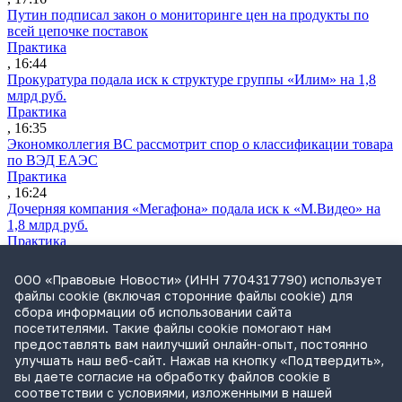
Путин подписал закон о мониторинге цен на продукты по
всей цепочке поставок
Практика
, 16:44
Прокуратура подала иск к структуре группы «Илим» на 1,8
млрд руб.
Практика
, 16:35
Экономколлегия ВС рассмотрит спор о классификации товара
по ВЭД ЕАЭС
Практика
, 16:24
Дочерняя компания «Мегафона» подала иск к «М.Видео» на
1,8 млрд руб.
Практика
, 15:50
СИП проверит отмену патента на систему управления
ООО «Правовые Новости» (ИНН 7704317790) использует
устройствами после возражений «Яндекса»
файлы cookie (включая сторонние файлы cookie) для
Практика
сбора информации об использовании сайта
, 15:17
посетителями. Такие файлы cookie помогают нам
Суды 10 стран рассматривают иски российской «дочки»
предоставлять вам наилучший онлайн-опыт, постоянно
Google о возврате дивидендов
улучшать наш веб-сайт. Нажав на кнопку «Подтвердить»,
Международная практика
вы даете согласие на обработку файлов cookie в
, 14:09
соответствии с условиями, изложенными в нашей