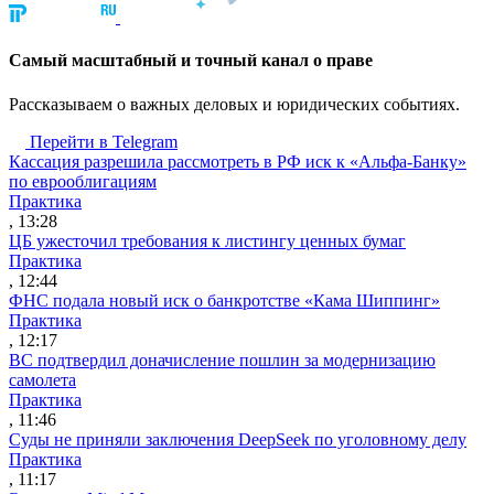
Cамый масштабный и точный канал о праве
Рассказываем о важных деловых и юридических событиях.
Перейти в Telegram
Кассация разрешила рассмотреть в РФ иск к «Альфа-Банку»
по еврооблигациям
Практика
, 13:28
ЦБ ужесточил требования к листингу ценных бумаг
Практика
, 12:44
ФНС подала новый иск о банкротстве «Кама Шиппинг»
Практика
, 12:17
ВС подтвердил доначисление пошлин за модернизацию
самолета
Практика
, 11:46
Суды не приняли заключения DeepSeek по уголовному делу
Практика
, 11:17