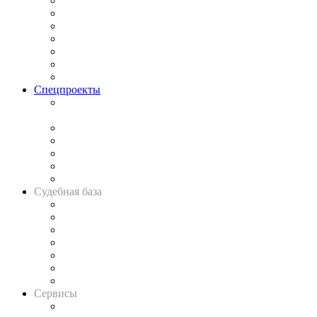
Практика
Законодательство
Процесс
Исследования
Рынок юридических услуг
Юридическое сообщество
Важнейшие правовые темы в прессе
Спецпроекты
Подкаст «В здравом уме
и твёрдой памяти»
Legal Design
Банкротная панорама
Советы для литигаторов
Сговоры на торгах
Авто
Судебная база
Картотека арбитражных дел
Решения арбитражных судов
Календарь рассмотрения арбитражных дел
Досье судей
Информация о судах
RSS лента новостей
Вакансии для юристов
Сервисы
Справочно-правовая система