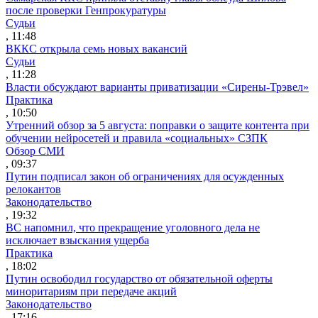
после проверки Генпрокуратуры
Судьи
, 11:48
ВККС открыла семь новых вакансий
Судьи
, 11:28
Власти обсуждают варианты приватизации «Сирены-Трэвел»
Практика
, 10:50
Утренний обзор за 5 августа: поправки о защите контента при
обучении нейросетей и правила «социальных» СЗПК
Обзор СМИ
, 09:37
Путин подписал закон об ограничениях для осужденных
релокантов
Законодательство
, 19:32
ВС напомнил, что прекращение уголовного дела не
исключает взыскания ущерба
Практика
, 18:02
Путин освободил государство от обязательной оферты
миноритариям при передаче акций
Законодательство
, 17:16