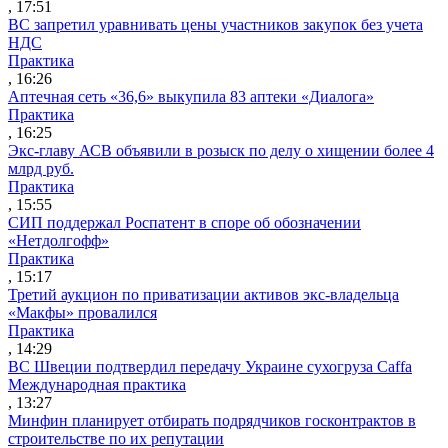
, 17:51
ВС запретил уравнивать цены участников закупок без учета
НДС
Практика
, 16:26
Аптечная сеть «36,6» выкупила 83 аптеки «Диалога»
Практика
, 16:25
Экс-главу АСВ объявили в розыск по делу о хищении более 4
млрд руб.
Практика
, 15:55
СИП поддержал Роспатент в споре об обозначении
«Нетдолгофф»
Практика
, 15:17
Третий аукцион по приватизации активов экс-владельца
«Макфы» провалился
Практика
, 14:29
ВС Швеции подтвердил передачу Украине сухогруза Caffa
Международная практика
, 13:27
Минфин планирует отбирать подрядчиков госконтрактов в
строительстве по их репутации