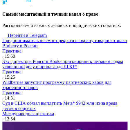
Cамый масштабный и точный канал о праве
Рассказываем о важных деловых и юридических событиях.
Перейти в Telegram
Предприниматель не смог прекратить охрану товарного знака
Burberry в России
Практика
, 15:50
Экс-директора Popcorn Books приговорили к четырем годам
условно по делу о пропаганде ЛГБТ*
Практика
, 15:25
Wildberries запустит программу партнерских хабов для
хранения товаров
Практика
, 14:31
Суд в США обязал выплатить Meta* $942 млн из-за вреда
детям в соцсетях
Международная практика
, 13:54