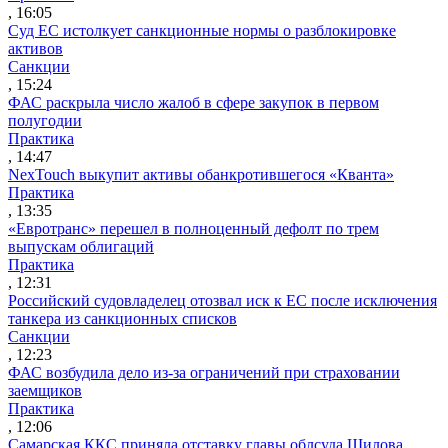
, 16:05
Суд ЕС истолкует санкционные нормы о разблокировке
активов
Санкции
, 15:24
ФАС раскрыла число жалоб в сфере закупок в первом
полугодии
Практика
, 14:47
NexTouch выкупит активы обанкротившегося «Кванта»
Практика
, 13:35
«Евротранс» перешел в полноценный дефолт по трем
выпускам облигаций
Практика
, 12:31
Российский судовладелец отозвал иск к ЕС после исключения
танкера из санкционных списков
Санкции
, 12:23
ФАС возбудила дело из-за ограничений при страховании
заемщиков
Практика
, 12:06
Самарская ККС приняла отставку главы облсуда Шилова