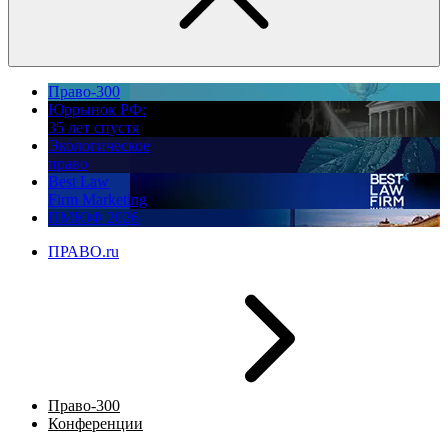
Право-300
Юррынок РФ:
35 лет спустя
Экологическое
право
Best Law
Firm Marketing
ПМЮФ 2026
ПРАВО.ru
Право-300
Конференции