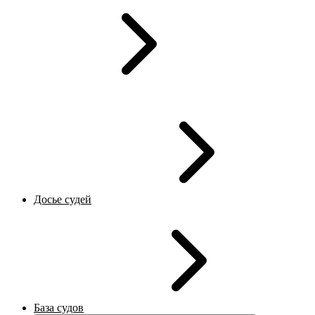
Досье судей
База судов