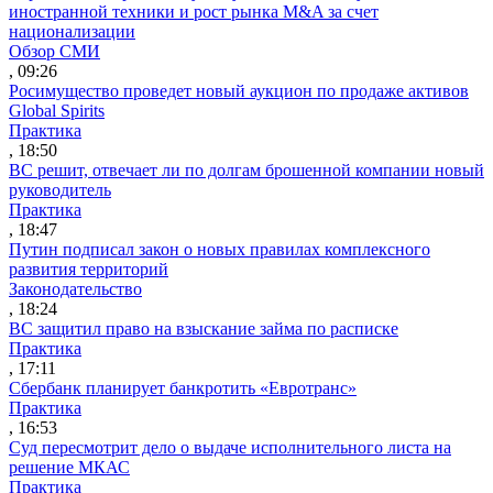
иностранной техники и рост рынка M&A за счет
национализации
Обзор СМИ
, 09:26
Росимущество проведет новый аукцион по продаже активов
Global Spirits
Практика
, 18:50
ВС решит, отвечает ли по долгам брошенной компании новый
руководитель
Практика
, 18:47
Путин подписал закон о новых правилах комплексного
развития территорий
Законодательство
, 18:24
ВС защитил право на взыскание займа по расписке
Практика
, 17:11
Сбербанк планирует банкротить «Евротранс»
Практика
, 16:53
Суд пересмотрит дело о выдаче исполнительного листа на
решение МКАС
Практика