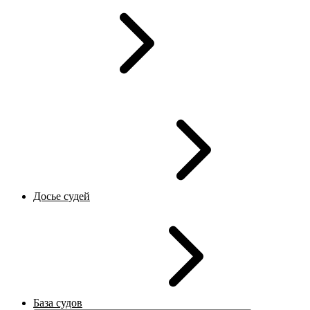
Досье судей
База судов