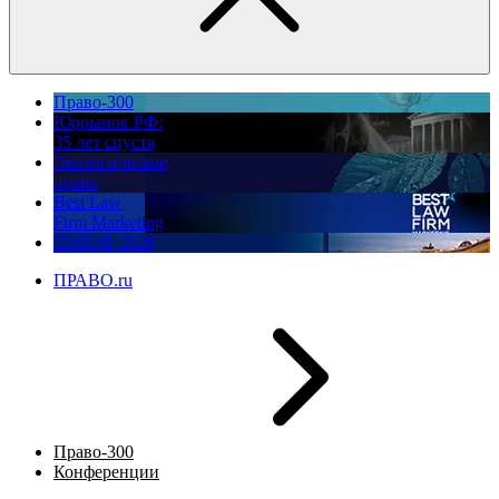
Право-300
Юррынок РФ:
35 лет спустя
Экологическое
право
Best Law
Firm Marketing
ПМЮФ 2026
ПРАВО.ru
Право-300
Конференции