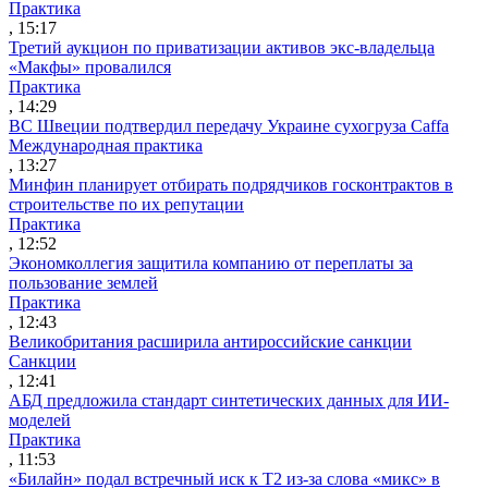
Практика
, 15:17
Третий аукцион по приватизации активов экс-владельца
«Макфы» провалился
Практика
, 14:29
ВС Швеции подтвердил передачу Украине сухогруза Caffa
Международная практика
, 13:27
Минфин планирует отбирать подрядчиков госконтрактов в
строительстве по их репутации
Практика
, 12:52
Экономколлегия защитила компанию от переплаты за
пользование землей
Практика
, 12:43
Великобритания расширила антироссийские санкции
Санкции
, 12:41
АБД предложила стандарт синтетических данных для ИИ-
моделей
Практика
, 11:53
«Билайн» подал встречный иск к Т2 из-за слова «микс» в