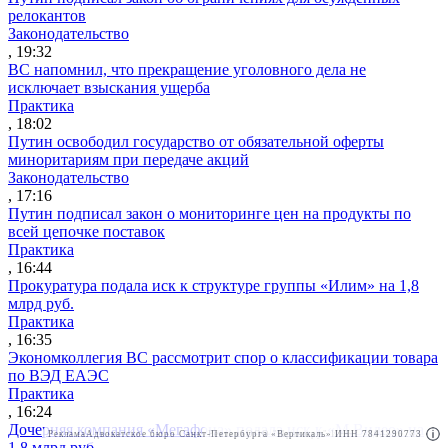
релокантов
Законодательство
, 19:32
ВС напомнил, что прекращение уголовного дела не
исключает взыскания ущерба
Практика
, 18:02
Путин освободил государство от обязательной оферты
миноритариям при передаче акций
Законодательство
, 17:16
Путин подписал закон о мониторинге цен на продукты по
всей цепочке поставок
Практика
, 16:44
Прокуратура подала иск к структуре группы «Илим» на 1,8
млрд руб.
Практика
, 16:35
Экономколлегия ВС рассмотрит спор о классификации товара
по ВЭД ЕАЭС
Практика
, 16:24
Дочерняя компания «Мегафона» подала иск к «М.Видео» на
Реклама
Адвокатское бюро Санкт-Петербурга «Вертикаль» ИНН 7841290773
Реклама
ООО "Право.ру" ИНН: 7704835288
1,8 млрд руб.