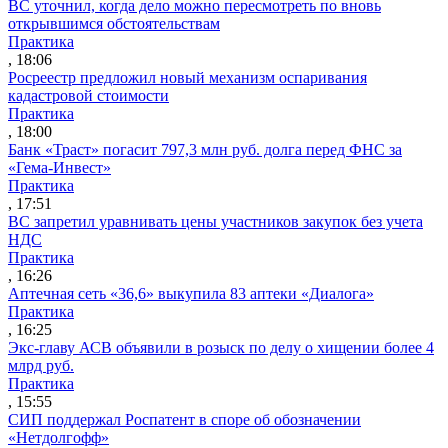
ВС уточнил, когда дело можно пересмотреть по вновь
открывшимся обстоятельствам
Практика
, 18:06
Росреестр предложил новый механизм оспаривания
кадастровой стоимости
Практика
, 18:00
Банк «Траст» погасит 797,3 млн руб. долга перед ФНС за
«Гема-Инвест»
Практика
, 17:51
ВС запретил уравнивать цены участников закупок без учета
НДС
Практика
, 16:26
Аптечная сеть «36,6» выкупила 83 аптеки «Диалога»
Практика
, 16:25
Экс-главу АСВ объявили в розыск по делу о хищении более 4
млрд руб.
Практика
, 15:55
СИП поддержал Роспатент в споре об обозначении
«Нетдолгофф»