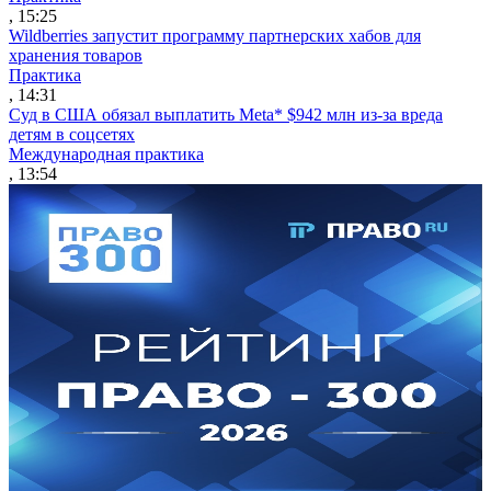
, 15:25
Wildberries запустит программу партнерских хабов для
хранения товаров
Практика
, 14:31
Суд в США обязал выплатить Meta* $942 млн из-за вреда
детям в соцсетях
Международная практика
, 13:54