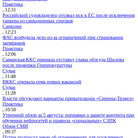
Практика
, 12:31
Российский судовладелец отозвал иск к ЕС после исключения
танкера из санкционных списков
Санкции
, 12:23
ФАС возбудила дело из-за ограничений при страховании
заемщиков
Практика
, 12:06
Самарская ККС приняла отставку главы облсуда Шилова
после проверки Генпрокуратуры
Судьи
, 11:48
ВККС открыла семь новых вакансий
Судьи
, 11:28
Власти обсуждают варианты приватизации «Сирены-Трэвел»
Практика
, 10:50
Утренний обзор за 5 августа: поправки о защите контента при
обучении нейросетей и правила «социальных» СЗПК
Обзор СМИ
, 09:37
Путин подписал закон об ограничениях для осужденных