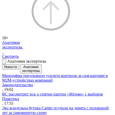
18+
Анатомия
экспертизы
Смотреть
Анатомия экспертизы
Новости
Анатомия
экспертизы
Минцифры предложило усилить контроль за сим-картами в
M2M-устройствах компаний
Законодательство
, 19:02
ВС рассмотрит иск о снятии партии «Яблоко» с выборов
Практика
, 17:55
Экс-владельца бутика Cartier осудили на девять с половиной
лет за таможенную схему