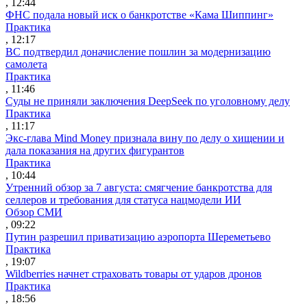
, 12:44
ФНС подала новый иск о банкротстве «Кама Шиппинг»
Практика
, 12:17
ВС подтвердил доначисление пошлин за модернизацию
самолета
Практика
, 11:46
Суды не приняли заключения DeepSeek по уголовному делу
Практика
, 11:17
Экс-глава Mind Money признала вину по делу о хищении и
дала показания на других фигурантов
Практика
, 10:44
Утренний обзор за 7 августа: смягчение банкротства для
селлеров и требования для статуса нацмодели ИИ
Обзор СМИ
, 09:22
Путин разрешил приватизацию аэропорта Шереметьево
Практика
, 19:07
Wildberries начнет страховать товары от ударов дронов
Практика
, 18:56