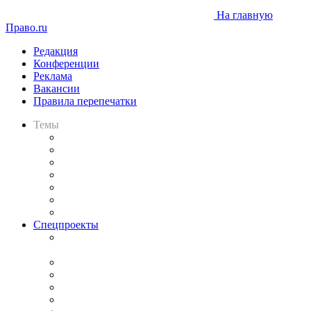
На главную
Право.ru
Редакция
Конференции
Реклама
Вакансии
Правила перепечатки
Темы
Практика
Законодательство
Процесс
Исследования
Рынок юридических услуг
Юридическое сообщество
Важнейшие правовые темы в прессе
Спецпроекты
Подкаст «В здравом уме
и твёрдой памяти»
Legal Design
Банкротная панорама
Советы для литигаторов
Сговоры на торгах