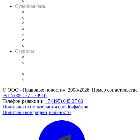
Авто
Судебная база
Картотека арбитражных дел
Решения арбитражных судов
Календарь рассмотрения арбитражных дел
Досье судей
Информация о судах
RSS лента новостей
Вакансии для юристов
Сервисы
Справочно-правовая система
Casebook: мониторинг дел
и компаний
Caselook: поиск и анализ практики
CASE.ONE: управление юридической службой
© ООО «Правовые новости». 2008-2026.
Номер свидетельства
ЭЛ № ФС 77 - 79910
.
Телефон редакции:
+7 (495) 645 37 60
Политика использования cookie-файлов
Политика конфиденциальности