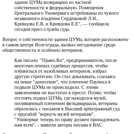
здание ЦУМа возвращено из частной
собственности в федеральную. Помещения
Центрального Универмага истребованы из чужого
незаконного владения Сердюковой Л.Н.,
Кривцова Е.В. и Кривцова Е.Е", — сообщила
сегодня пресс-служба суда.
Вопрос о собственности здания ЦУМа, которое расположено
в самом центре Волгограда, вызвал негодование среди
общественности и особенно ветеранов.
Как писало "Право.Ru", предприниматель, после
многочисленных судебных процессов, чтобы
избавиться от назойливых ветеранов, избрал
другую стратегию. Он стал доказывать, ссылаясь
на некое "донесение", что пленение Паулюса в
подвале ЦУМа не происходило. С этими
заявлениями он выступал в прессе. Позже, чтобы
отстоять подвал ЦУМа, где находился музей,
посвященный пленению фельдмаршала, ветераны
обратились с письмом в Высший арбитражный суд
с просьбой "вернуть музей ветеранам".
"Универмаг теперь по праву должен принадлежать
нам всем", - заявили авторы письма в ВАС.