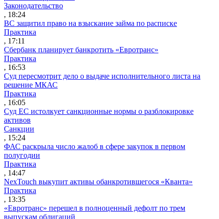
Законодательство
, 18:24
ВС защитил право на взыскание займа по расписке
Практика
, 17:11
Сбербанк планирует банкротить «Евротранс»
Практика
, 16:53
Суд пересмотрит дело о выдаче исполнительного листа на
решение МКАС
Практика
, 16:05
Суд ЕС истолкует санкционные нормы о разблокировке
активов
Санкции
, 15:24
ФАС раскрыла число жалоб в сфере закупок в первом
полугодии
Практика
, 14:47
NexTouch выкупит активы обанкротившегося «Кванта»
Практика
, 13:35
«Евротранс» перешел в полноценный дефолт по трем
выпускам облигаций