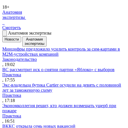
18+
Анатомия
экспертизы
Смотреть
Анатомия экспертизы
Новости
Анатомия
экспертизы
Минцифры предложило усилить контроль за сим-картами в
M2M-устройствах компаний
Законодательство
, 19:02
ВС рассмотрит иск о снятии партии «Яблоко» с выборов
Практика
, 17:55
Экс-владельца бутика Cartier осудили на девять с половиной
лет за таможенную схему
Практика
, 17:18
Экономколлегия решит, кто должен возмещать ущерб при
пожаре
Практика
, 16:51
ВККС открыла семь новых вакансий