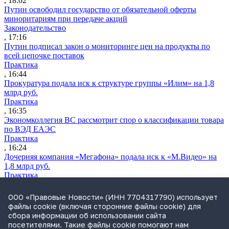
, 18:02
Путин освободил государство от обязательной оферты
миноритариям при передаче акций
Законодательство
, 17:16
Путин подписал закон о мониторинге цен на продукты по
всей цепочке поставок
Практика
, 16:44
Прокуратура подала иск к структуре группы «Илим» на 1,8
млрд руб.
Практика
, 16:35
Экономколлегия ВС рассмотрит спор о классификации товара
по ВЭД ЕАЭС
Практика
, 16:24
Дочерняя компания «Мегафона» подала иск к «М.Видео» на
1,8 млрд руб.
Практика
, 15:50
СИП проверит отмену патента на систему управления
ООО «Правовые Новости» (ИНН 7704317790) использует
устройствами после возражений «Яндекса»
файлы cookie (включая сторонние файлы cookie) для
Практика
сбора информации об использовании сайта
, 15:17
посетителями. Такие файлы cookie помогают нам