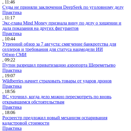
, 11:46
Суды не приняли заключения DeepSeek по уголовному делу
Практика
, 11:17
Экс-глава Mind Money признала вину по делу о хищении и
дала показания на других фигурантов
Практика
, 10:44
Утренний обзор за 7 августа: смягчение банкротства для
селлеров и требования для статуса нацмодели ИИ
Обзор СМИ
, 09:22
Путин разрешил приватизацию аэропорта Шереметьево
Практика
, 19:07
Wildberries начнет страховать товары от ударов дронов
Практика
, 18:56
ВС уточнил, когда дело можно пересмотреть по вновь
открывшимся обстоятельствам
Практика
, 18:06
Росреестр предложил новый механизм оспаривания
кадастровой стоимости
Практика