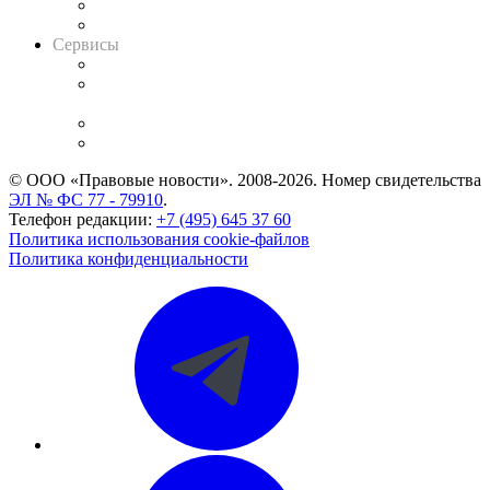
RSS лента новостей
Вакансии для юристов
Сервисы
Справочно-правовая система
Casebook: мониторинг дел
и компаний
Caselook: поиск и анализ практики
CASE.ONE: управление юридической службой
© ООО «Правовые новости». 2008-2026.
Номер свидетельства
ЭЛ № ФС 77 - 79910
.
Телефон редакции:
+7 (495) 645 37 60
Политика использования cookie-файлов
Политика конфиденциальности