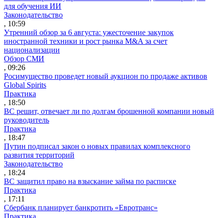
для обучения ИИ
Законодательство
, 10:59
Утренний обзор за 6 августа: ужесточение закупок
иностранной техники и рост рынка M&A за счет
национализации
Обзор СМИ
, 09:26
Росимущество проведет новый аукцион по продаже активов
Global Spirits
Практика
, 18:50
ВС решит, отвечает ли по долгам брошенной компании новый
руководитель
Практика
, 18:47
Путин подписал закон о новых правилах комплексного
развития территорий
Законодательство
, 18:24
ВС защитил право на взыскание займа по расписке
Практика
, 17:11
Сбербанк планирует банкротить «Евротранс»
Практика