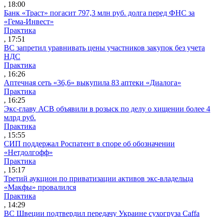
, 18:00
Банк «Траст» погасит 797,3 млн руб. долга перед ФНС за
«Гема-Инвест»
Практика
, 17:51
ВС запретил уравнивать цены участников закупок без учета
НДС
Практика
, 16:26
Аптечная сеть «36,6» выкупила 83 аптеки «Диалога»
Практика
, 16:25
Экс-главу АСВ объявили в розыск по делу о хищении более 4
млрд руб.
Практика
, 15:55
СИП поддержал Роспатент в споре об обозначении
«Нетдолгофф»
Практика
, 15:17
Третий аукцион по приватизации активов экс-владельца
«Макфы» провалился
Практика
, 14:29
ВС Швеции подтвердил передачу Украине сухогруза Caffa