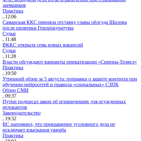
заемщиков
Практика
, 12:06
Самарская ККС приняла отставку главы облсуда Шилова
после проверки Генпрокуратуры
Судьи
, 11:48
ВККС открыла семь новых вакансий
Судьи
, 11:28
Власти обсуждают варианты приватизации «Сирены-Трэвел»
Практика
, 10:50
Утренний обзор за 5 августа: поправки о защите контента при
обучении нейросетей и правила «социальных» СЗПК
Обзор СМИ
, 09:37
Путин подписал закон об ограничениях для осужденных
релокантов
Законодательство
, 19:32
ВС напомнил, что прекращение уголовного дела не
исключает взыскания ущерба
Практика