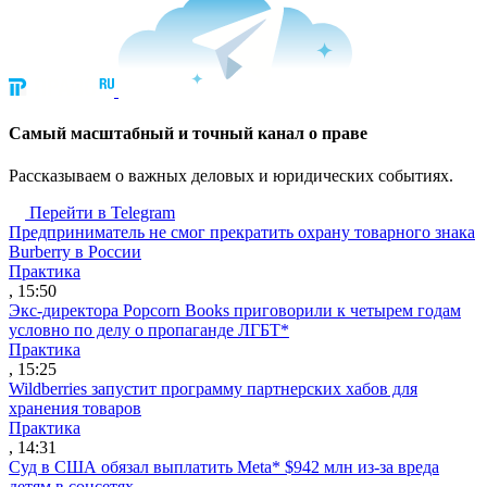
Cамый масштабный и точный канал о праве
Рассказываем о важных деловых и юридических событиях.
Перейти в Telegram
Предприниматель не смог прекратить охрану товарного знака
Burberry в России
Практика
, 15:50
Экс-директора Popcorn Books приговорили к четырем годам
условно по делу о пропаганде ЛГБТ*
Практика
, 15:25
Wildberries запустит программу партнерских хабов для
хранения товаров
Практика
, 14:31
Суд в США обязал выплатить Meta* $942 млн из-за вреда
детям в соцсетях