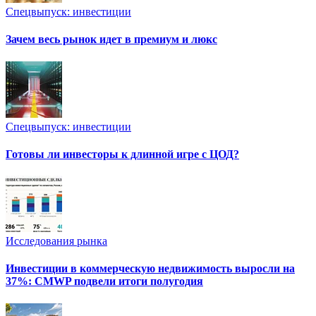
Спецвыпуск: инвестиции
Зачем весь рынок идет в премиум и люкс
Спецвыпуск: инвестиции
Готовы ли инвесторы к длинной игре с ЦОД?
Исследования рынка
Инвестиции в коммерческую недвижимость выросли на
37%: CMWP подвели итоги полугодия