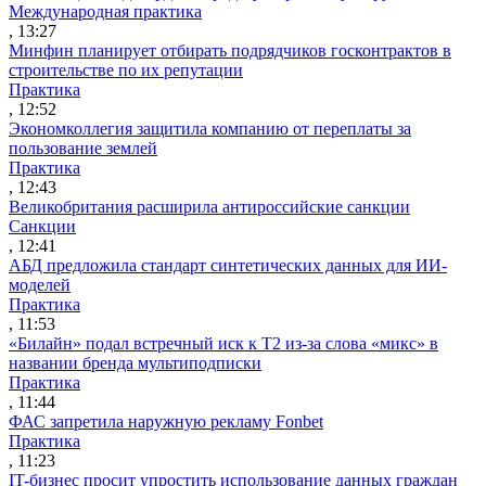
Международная практика
, 13:27
Минфин планирует отбирать подрядчиков госконтрактов в
строительстве по их репутации
Практика
, 12:52
Экономколлегия защитила компанию от переплаты за
пользование землей
Практика
, 12:43
Великобритания расширила антироссийские санкции
Санкции
, 12:41
АБД предложила стандарт синтетических данных для ИИ-
моделей
Практика
, 11:53
«Билайн» подал встречный иск к Т2 из-за слова «микс» в
названии бренда мультиподписки
Практика
, 11:44
ФАС запретила наружную рекламу Fonbet
Практика
, 11:23
IT-бизнес просит упростить использование данных граждан