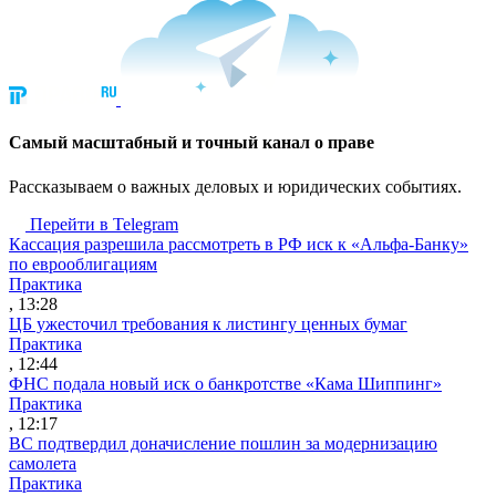
Cамый масштабный и точный канал о праве
Рассказываем о важных деловых и юридических событиях.
Перейти в Telegram
Кассация разрешила рассмотреть в РФ иск к «Альфа-Банку»
по еврооблигациям
Практика
, 13:28
ЦБ ужесточил требования к листингу ценных бумаг
Практика
, 12:44
ФНС подала новый иск о банкротстве «Кама Шиппинг»
Практика
, 12:17
ВС подтвердил доначисление пошлин за модернизацию
самолета
Практика