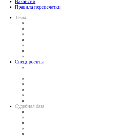
Вакансии
Правила перепечатки
Темы
Практика
Законодательство
Процесс
Исследования
Рынок юридических услуг
Юридическое сообщество
Важнейшие правовые темы в прессе
Спецпроекты
Подкаст «В здравом уме
и твёрдой памяти»
Legal Design
Банкротная панорама
Советы для литигаторов
Сговоры на торгах
Авто
Судебная база
Картотека арбитражных дел
Решения арбитражных судов
Календарь рассмотрения арбитражных дел
Досье судей
Информация о судах