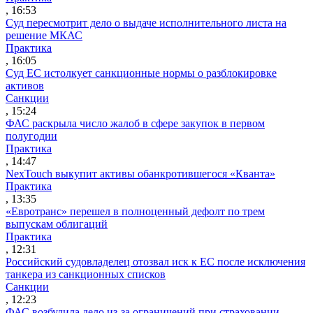
, 16:53
Суд пересмотрит дело о выдаче исполнительного листа на
решение МКАС
Практика
, 16:05
Суд ЕС истолкует санкционные нормы о разблокировке
активов
Санкции
, 15:24
ФАС раскрыла число жалоб в сфере закупок в первом
полугодии
Практика
, 14:47
NexTouch выкупит активы обанкротившегося «Кванта»
Практика
, 13:35
«Евротранс» перешел в полноценный дефолт по трем
выпускам облигаций
Практика
, 12:31
Российский судовладелец отозвал иск к ЕС после исключения
танкера из санкционных списков
Санкции
, 12:23
ФАС возбудила дело из-за ограничений при страховании