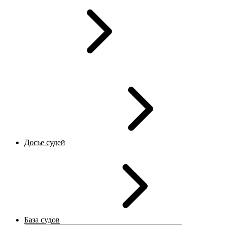
Досье судей
База судов