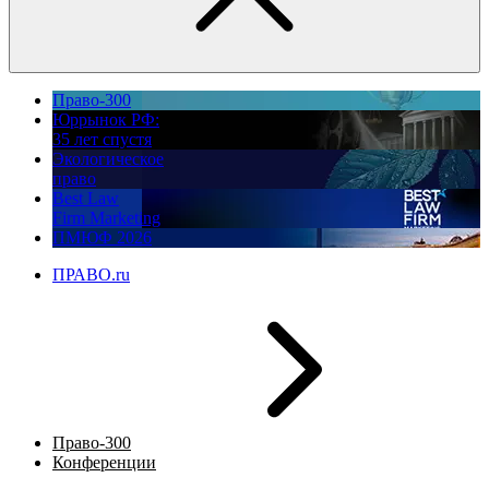
Право-300
Юррынок РФ:
35 лет спустя
Экологическое
право
Best Law
Firm Marketing
ПМЮФ 2026
ПРАВО.ru
Право-300
Конференции