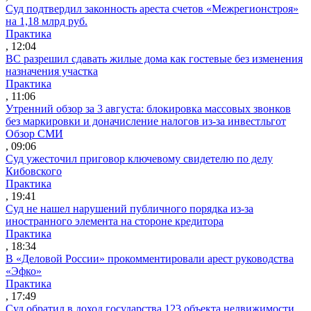
Суд подтвердил законность ареста счетов «Межрегионстроя»
на 1,18 млрд руб.
Практика
, 12:04
ВС разрешил сдавать жилые дома как гостевые без изменения
назначения участка
Практика
, 11:06
Утренний обзор за 3 августа: блокировка массовых звонков
без маркировки и доначисление налогов из-за инвестльгот
Обзор СМИ
, 09:06
Суд ужесточил приговор ключевому свидетелю по делу
Кибовского
Практика
, 19:41
Суд не нашел нарушений публичного порядка из-за
иностранного элемента на стороне кредитора
Практика
, 18:34
В «Деловой России» прокомментировали арест руководства
«Эфко»
Практика
, 17:49
Суд обратил в доход государства 123 объекта недвижимости