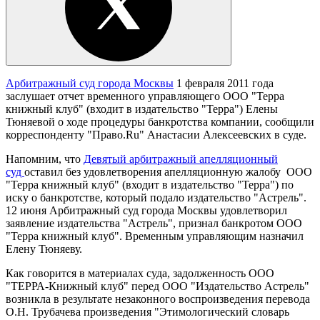
Арбитражный суд города Москвы
1 февраля 2011 года
заслушает отчет временного управляющего ООО "Терра
книжный клуб" (входит в издательство "Терра") Елены
Тюняевой о ходе процедуры банкротства компании, сообщили
корреспонденту "Право.Ru" Анастасии Алексеевских в суде.
Напомним, что
Девятый арбитражный апелляционный
суд
оставил без удовлетворения апелляционную жалобу ООО
"Терра книжный клуб" (входит в издательство "Терра") по
иску о банкротстве, который подало издательство "Астрель".
12 июня Арбитражный суд города Москвы удовлетворил
заявление издательства "Астрель", признал банкротом ООО
"Терра книжный клуб". Временным управляющим назначил
Елену Тюняеву.
Как говорится в материалах суда, задолженность ООО
"ТЕРРА-Книжный клуб" перед ООО "Издательство Астрель"
возникла в результате незаконного воспроизведения перевода
О.Н. Трубачева произведения "Этимологический словарь