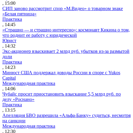
, 15:00
СИП заново рассмотрит спор «М.Видео» о товарном знаке
«Белая пятница»
Практика
, 14:45
«Страшно — и страшно интересно»: космонавт Кикина о том,
что роднит ее работу с юридической
Юрист
, 14:32
Экс-акционер взыскивает 2 млрд руб. убытков из-за размытой
доли
Практика
, 14:23
Минюст США поддержал доводы России в споре с Yukos
Capital
Международная практика
, 14:06
Чубайс просит приостановить взыскание 5,5 млрд руб. по
делу «Роснано»
Практика
, 13:15
Апелляция БВО разрешила «Альфа-Банку» судиться, несмотря
на санкции
Международная практика
, 12:30