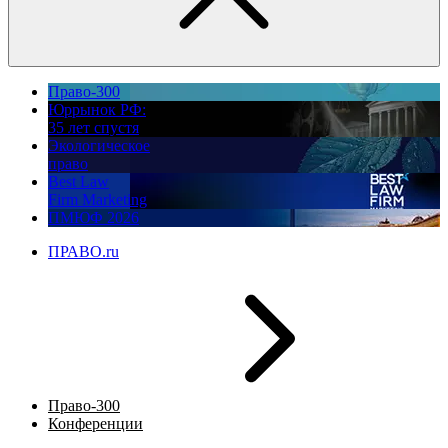
Право-300
Юррынок РФ:
35 лет спустя
Экологическое
право
Best Law
Firm Marketing
ПМЮФ 2026
ПРАВО.ru
Право-300
Конференции