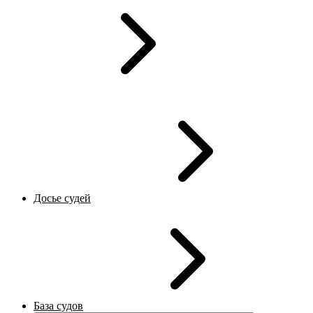
Досье судей
База судов