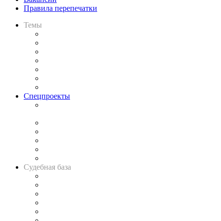
Правила перепечатки
Темы
Практика
Законодательство
Процесс
Исследования
Рынок юридических услуг
Юридическое сообщество
Важнейшие правовые темы в прессе
Спецпроекты
Подкаст «В здравом уме
и твёрдой памяти»
Legal Design
Банкротная панорама
Советы для литигаторов
Сговоры на торгах
Авто
Судебная база
Картотека арбитражных дел
Решения арбитражных судов
Календарь рассмотрения арбитражных дел
Досье судей
Информация о судах
RSS лента новостей