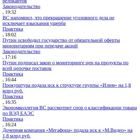
релокантов
Законодательство
, 19:32
ВС напомнил, что прекращение уголовного дела не
исключает взыскания ущерба
Практика
, 18:02
Путин освободил государство от обязательной оферты
миноритариям при передаче акций
Законодательство
, 17:16
Путин подписал закон о мониторинге цен на продукты по
всей цепочке поставок
Практика
, 16:44
Прокуратура подала иск к структуре группы «Илим» на 1,8
млрд руб.
Практика
, 16:35
Экономколлегия ВС рассмотрит спор о классификации товара
по ВЭД ЕАЭС
Практика
, 16:24
Дочерняя компания «Мегафона» подала иск к «М.Видео» на
1,8 млрд руб.