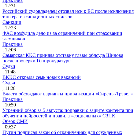
Практика
, 12:31
Российский судовладелец отозвал иск к ЕС после исключения
танкера из санкционных списков
Санкции
, 12:23
ФАС возбудила дело из-за ограничений при страховании
заемщиков
Практика
, 12:06
Самарская ККС приняла отставку главы облсуда Шилова
после проверки Генпрокуратуры
Судьи
, 11:48
ВККС открыла семь новых вакансий
Судьи
, 11:28
Власти обсуждают варианты приватизации «Сирены-Трэвел»
Практика
, 10:50
Утренний обзор за 5 августа: поправки о защите контента при
обучении нейросетей и правила «социальных» СЗПК
Обзор СМИ
, 09:37
Путин подписал закон об ограничениях для осужденных