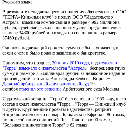
Русского языка".
В результате ненадлежащего исполнения обязательств, с ООО
"ТЕРРА- Книжный клуб" в пользу ООО "Издательство
Астрель" взыскана компенсация в размере 4,992 миллиона
рублей, судебные расходы на оплату услуг представителя в
размере 34800 рублей и расходы по госпошлине в размере
37460 рублей.
Однако в надлежащий срок эта сумма не была уплачена, в
связи с чем и было подано заявление о банкротстве.
Напомним, что позднее,
20 июня 2010 года, издательство
"Терра" взыскало с издательства "Астрель"
беспрецедентную
сумму в размере 7,5 миллиарда рублей за незаконное издание
произведений фантаста Александра Беляева. Впрочем,
Девятый арбитражный апелляционный суд
19
октября
отменил это решение
Арбитражного суда Москвы.
Издательский холдинг "Терра" был основан в 1989 году, в его
состав входят издательства "Терра", "Терра — Книжный клуб"
и другие. Крупнейшие проекты издательства: репринт
Энциклопедического словаря Брокгауза и Ефрона в 86 томах,
полное собрание сочинений Льва Толстого в 90 томах,
"Большая энциклопедия Терра" в 62 томах.