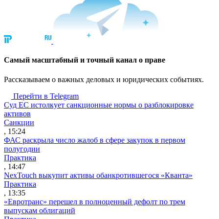
Cамый масштабный и точный канал о праве
Рассказываем о важных деловых и юридических событиях.
Перейти в Telegram
Суд ЕС истолкует санкционные нормы о разблокировке
активов
Санкции
, 15:24
ФАС раскрыла число жалоб в сфере закупок в первом
полугодии
Практика
, 14:47
NexTouch выкупит активы обанкротившегося «Кванта»
Практика
, 13:35
«Евротранс» перешел в полноценный дефолт по трем
выпускам облигаций