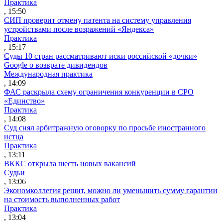
Практика
, 15:50
СИП проверит отмену патента на систему управления
устройствами после возражений «Яндекса»
Практика
, 15:17
Суды 10 стран рассматривают иски российской «дочки»
Google о возврате дивидендов
Международная практика
, 14:09
ФАС раскрыла схему ограничения конкуренции в СРО
«Единство»
Практика
, 14:08
Суд снял арбитражную оговорку по просьбе иностранного
истца
Практика
, 13:11
ВККС открыла шесть новых вакансий
Судьи
, 13:06
Экономколлегия решит, можно ли уменьшить сумму гарантии
на стоимость выполненных работ
Практика
, 13:04