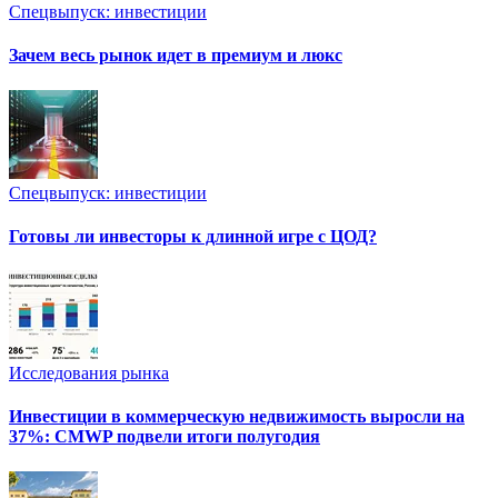
Спецвыпуск: инвестиции
Зачем весь рынок идет в премиум и люкс
Спецвыпуск: инвестиции
Готовы ли инвесторы к длинной игре с ЦОД?
Исследования рынка
Инвестиции в коммерческую недвижимость выросли на
37%: CMWP подвели итоги полугодия