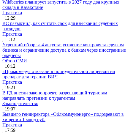
Wildberries планирует запустить в 2027 году два крупных
склада в Казахстане
Практика
, 12:29
ВС разъяснил, как считать срок для взыскания судебных
расходов
Практика
, 11:12
Утренний обзор за 4 августа: усиление контроля за сделкам
бизнеса и ограничение доступа к банкам через иностранные
браузеры
Обзор СМИ
, 10:12
«Промомеду» отказали в принудительной лицензии на
препарат для терапии ВИЧ
Практика
, 19:21
В ГД внесли законопроект, разрешающий туристам
направлять претензии к турагентам
Законодательство
, 19:07
Бывшего гендиректора «Облкоммунэнерго» подозревают в
хищении 1 млрд руб.
Практика
, 17:59