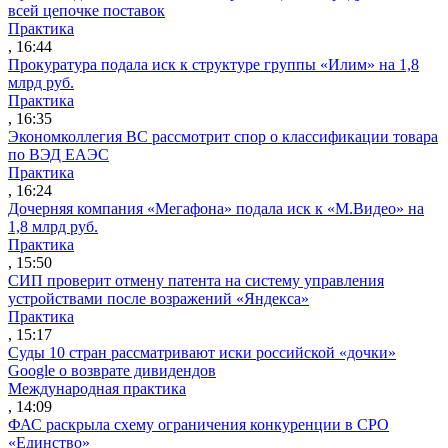
всей цепочке поставок
Практика
, 16:44
Прокуратура подала иск к структуре группы «Илим» на 1,8
млрд руб.
Практика
, 16:35
Экономколлегия ВС рассмотрит спор о классификации товара
по ВЭД ЕАЭС
Практика
, 16:24
Дочерняя компания «Мегафона» подала иск к «М.Видео» на
1,8 млрд руб.
Практика
, 15:50
СИП проверит отмену патента на систему управления
устройствами после возражений «Яндекса»
Практика
, 15:17
Суды 10 стран рассматривают иски российской «дочки»
Google о возврате дивидендов
Международная практика
, 14:09
ФАС раскрыла схему ограничения конкуренции в СРО
«Единство»