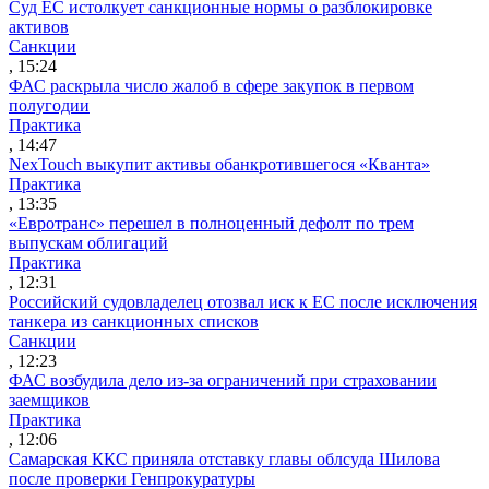
Суд ЕС истолкует санкционные нормы о разблокировке
активов
Санкции
, 15:24
ФАС раскрыла число жалоб в сфере закупок в первом
полугодии
Практика
, 14:47
NexTouch выкупит активы обанкротившегося «Кванта»
Практика
, 13:35
«Евротранс» перешел в полноценный дефолт по трем
выпускам облигаций
Практика
, 12:31
Российский судовладелец отозвал иск к ЕС после исключения
танкера из санкционных списков
Санкции
, 12:23
ФАС возбудила дело из-за ограничений при страховании
заемщиков
Практика
, 12:06
Самарская ККС приняла отставку главы облсуда Шилова
после проверки Генпрокуратуры