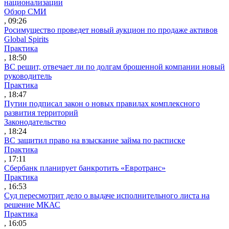
национализации
Обзор СМИ
, 09:26
Росимущество проведет новый аукцион по продаже активов
Global Spirits
Практика
, 18:50
ВС решит, отвечает ли по долгам брошенной компании новый
руководитель
Практика
, 18:47
Путин подписал закон о новых правилах комплексного
развития территорий
Законодательство
, 18:24
ВС защитил право на взыскание займа по расписке
Практика
, 17:11
Сбербанк планирует банкротить «Евротранс»
Практика
, 16:53
Суд пересмотрит дело о выдаче исполнительного листа на
решение МКАС
Практика
, 16:05