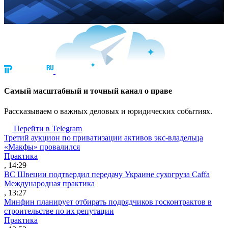
Cамый масштабный и точный канал о праве
Рассказываем о важных деловых и юридических событиях.
Перейти в Telegram
Третий аукцион по приватизации активов экс-владельца
«Макфы» провалился
Практика
, 14:29
ВС Швеции подтвердил передачу Украине сухогруза Caffa
Международная практика
, 13:27
Минфин планирует отбирать подрядчиков госконтрактов в
строительстве по их репутации
Практика