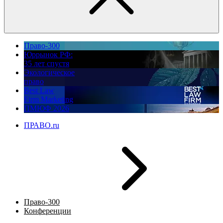
Право-300
Юррынок РФ:
35 лет спустя
Экологическое
право
Best Law
Firm Marketing
ПМЮФ 2026
ПРАВО.ru
Право-300
Конференции