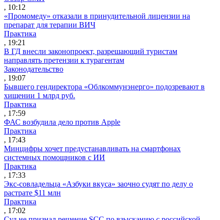
, 10:12
«Промомеду» отказали в принудительной лицензии на
препарат для терапии ВИЧ
Практика
, 19:21
В ГД внесли законопроект, разрешающий туристам
направлять претензии к турагентам
Законодательство
, 19:07
Бывшего гендиректора «Облкоммунэнерго» подозревают в
хищении 1 млрд руб.
Практика
, 17:59
ФАС возбудила дело против Apple
Практика
, 17:43
Минцифры хочет предустанавливать на смартфонах
системных помощников с ИИ
Практика
, 17:33
Экс-совладельца «Азбуки вкуса» заочно судят по делу о
растрате $11 млн
Практика
, 17:02
Суд не признал решение SCC по взысканию с российской