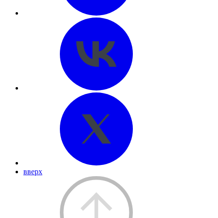
вверх