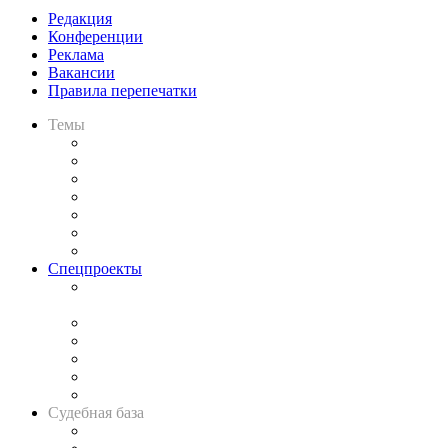
Редакция
Конференции
Реклама
Вакансии
Правила перепечатки
Темы
Практика
Законодательство
Процесс
Исследования
Рынок юридических услуг
Юридическое сообщество
Важнейшие правовые темы в прессе
Спецпроекты
Подкаст «В здравом уме
и твёрдой памяти»
Legal Design
Банкротная панорама
Советы для литигаторов
Сговоры на торгах
Авто
Судебная база
Картотека арбитражных дел