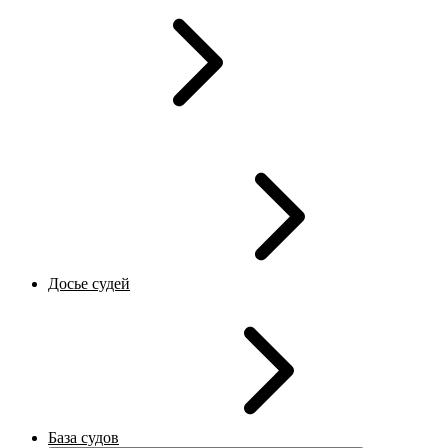
Досье судей
База судов