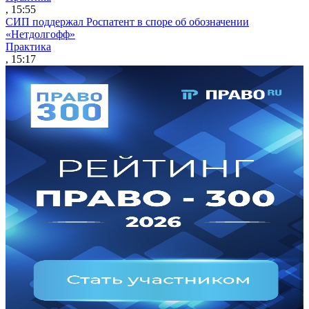
, 15:55
СИП поддержал Роспатент в споре об обозначении
«Нетдолгофф»
Практика
, 15:17