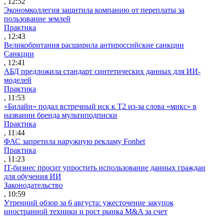
, 12:52
Экономколлегия защитила компанию от переплаты за
пользование землей
Практика
, 12:43
Великобритания расширила антироссийские санкции
Санкции
, 12:41
АБД предложила стандарт синтетических данных для ИИ-
моделей
Практика
, 11:53
«Билайн» подал встречный иск к Т2 из-за слова «микс» в
названии бренда мультиподписки
Практика
, 11:44
ФАС запретила наружную рекламу Fonbet
Практика
, 11:23
IT-бизнес просит упростить использование данных граждан
для обучения ИИ
Законодательство
, 10:59
Утренний обзор за 6 августа: ужесточение закупок
иностранной техники и рост рынка M&A за счет