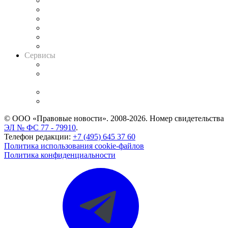
Решения арбитражных судов
Календарь рассмотрения арбитражных дел
Досье судей
Информация о судах
RSS лента новостей
Вакансии для юристов
Сервисы
Справочно-правовая система
Casebook: мониторинг дел
и компаний
Caselook: поиск и анализ практики
CASE.ONE: управление юридической службой
© ООО «Правовые новости». 2008-2026.
Номер свидетельства
ЭЛ № ФС 77 - 79910
.
Телефон редакции:
+7 (495) 645 37 60
Политика использования cookie-файлов
Политика конфиденциальности