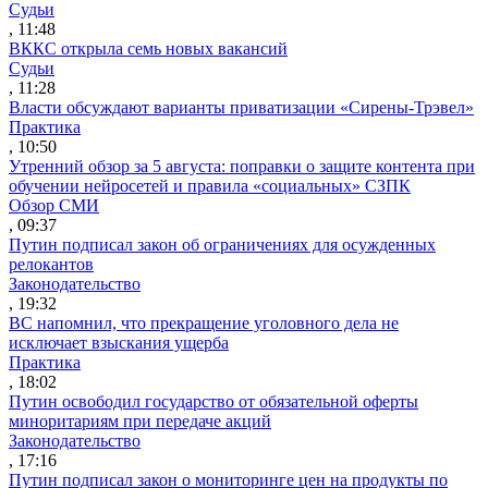
Судьи
, 11:48
ВККС открыла семь новых вакансий
Судьи
, 11:28
Власти обсуждают варианты приватизации «Сирены-Трэвел»
Практика
, 10:50
Утренний обзор за 5 августа: поправки о защите контента при
обучении нейросетей и правила «социальных» СЗПК
Обзор СМИ
, 09:37
Путин подписал закон об ограничениях для осужденных
релокантов
Законодательство
, 19:32
ВС напомнил, что прекращение уголовного дела не
исключает взыскания ущерба
Практика
, 18:02
Путин освободил государство от обязательной оферты
миноритариям при передаче акций
Законодательство
, 17:16
Путин подписал закон о мониторинге цен на продукты по