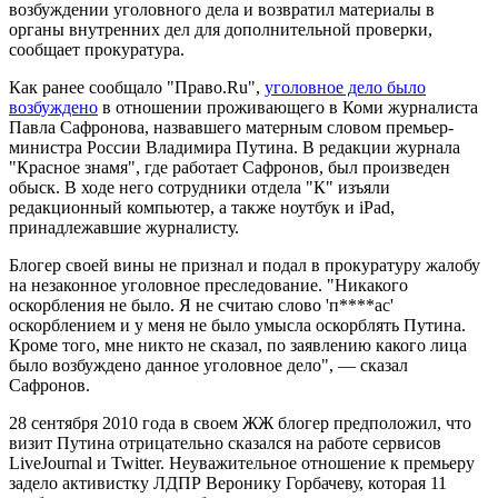
возбуждении уголовного дела и возвратил материалы в
органы внутренних дел для дополнительной проверки,
сообщает прокуратура.
Как ранее сообщало "Право.Ru",
уголовное дело было
возбуждено
в отношении проживающего в Коми журналиста
Павла Сафронова, назвавшего матерным словом премьер-
министра России Владимира Путина. В редакции журнала
"Красное знамя", где работает Сафронов, был произведен
обыск. В ходе него сотрудники отдела "К" изъяли
редакционный компьютер, а также ноутбук и iPad,
принадлежавшие журналисту.
Блогер своей вины не признал и подал в прокуратуру жалобу
на незаконное уголовное преследование. "Никакого
оскорбления не было. Я не считаю слово 'п****ас'
оскорблением и у меня не было умысла оскорблять Путина.
Кроме того, мне никто не сказал, по заявлению какого лица
было возбуждено данное уголовное дело", — сказал
Сафронов.
28 сентября 2010 года в своем ЖЖ блогер предположил, что
визит Путина отрицательно сказался на работе сервисов
LiveJournal и Twitter. Неуважительное отношение к премьеру
задело активистку ЛДПР Веронику Горбачеву, которая 11