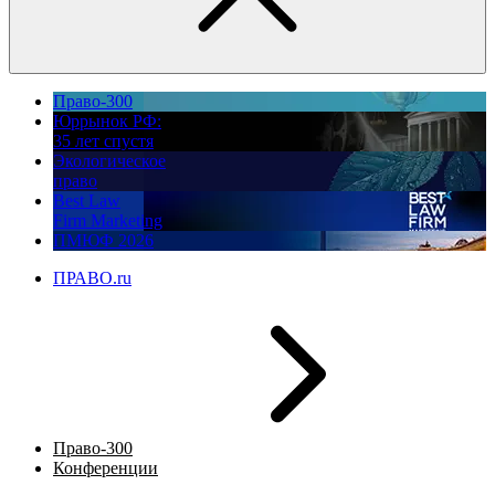
Право-300
Юррынок РФ:
35 лет спустя
Экологическое
право
Best Law
Firm Marketing
ПМЮФ 2026
ПРАВО.ru
Право-300
Конференции