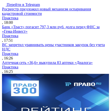
Перейти в Telegram
Росреестр предложил новый механизм оспаривания
кадастровой стоимости
Практика
, 18:00
Банк «Траст» погасит 797,3 млн руб. долга перед ФНС за
«Гема-Инвест»
Практика
, 17:51
ВС запретил уравнивать цены участников закупок без учета
НДС
Практика
, 16:26
Аптечная сеть «36,6» выкупила 83 аптеки «Диалога»
Практика
, 16:25