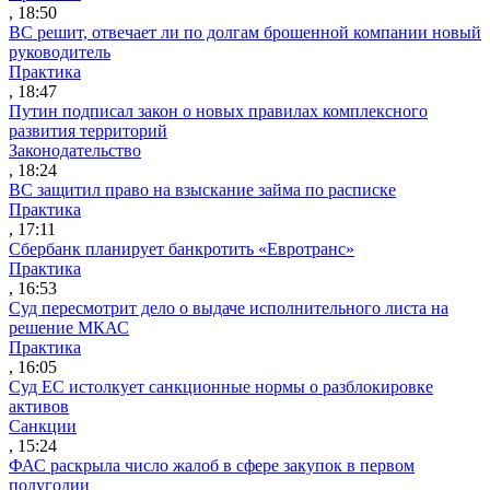
, 18:50
ВС решит, отвечает ли по долгам брошенной компании новый
руководитель
Практика
, 18:47
Путин подписал закон о новых правилах комплексного
развития территорий
Законодательство
, 18:24
ВС защитил право на взыскание займа по расписке
Практика
, 17:11
Сбербанк планирует банкротить «Евротранс»
Практика
, 16:53
Суд пересмотрит дело о выдаче исполнительного листа на
решение МКАС
Практика
, 16:05
Суд ЕС истолкует санкционные нормы о разблокировке
активов
Санкции
, 15:24
ФАС раскрыла число жалоб в сфере закупок в первом
полугодии