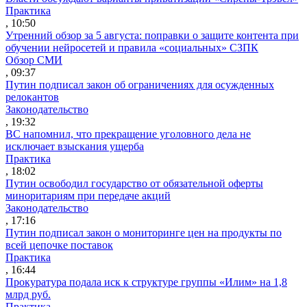
Практика
, 10:50
Утренний обзор за 5 августа: поправки о защите контента при
обучении нейросетей и правила «социальных» СЗПК
Обзор СМИ
, 09:37
Путин подписал закон об ограничениях для осужденных
релокантов
Законодательство
, 19:32
ВС напомнил, что прекращение уголовного дела не
исключает взыскания ущерба
Практика
, 18:02
Путин освободил государство от обязательной оферты
миноритариям при передаче акций
Законодательство
, 17:16
Путин подписал закон о мониторинге цен на продукты по
всей цепочке поставок
Практика
, 16:44
Прокуратура подала иск к структуре группы «Илим» на 1,8
млрд руб.
Практика