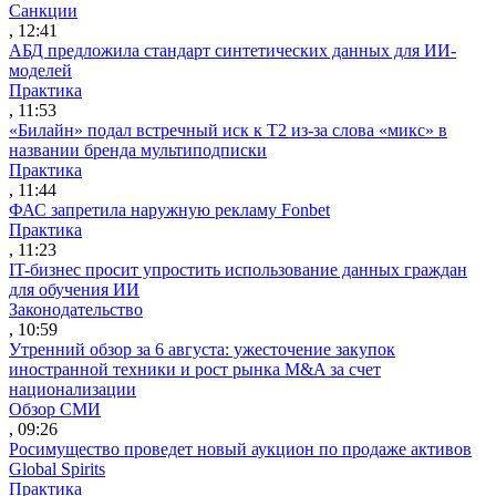
Санкции
, 12:41
АБД предложила стандарт синтетических данных для ИИ-
моделей
Практика
, 11:53
«Билайн» подал встречный иск к Т2 из-за слова «микс» в
названии бренда мультиподписки
Практика
, 11:44
ФАС запретила наружную рекламу Fonbet
Практика
, 11:23
IT-бизнес просит упростить использование данных граждан
для обучения ИИ
Законодательство
, 10:59
Утренний обзор за 6 августа: ужесточение закупок
иностранной техники и рост рынка M&A за счет
национализации
Обзор СМИ
, 09:26
Росимущество проведет новый аукцион по продаже активов
Global Spirits
Практика