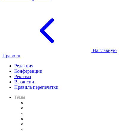
На главную
Право.ru
Редакция
Конференции
Реклама
Вакансии
Правила перепечатки
Темы
Практика
Законодательство
Процесс
Исследования
Рынок юридических услуг
Юридическое сообщество