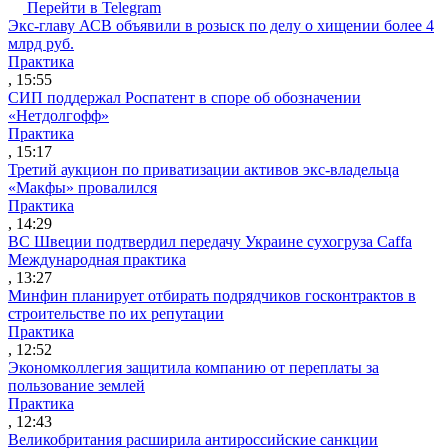
Перейти в Telegram
Экс-главу АСВ объявили в розыск по делу о хищении более 4
млрд руб.
Практика
, 15:55
СИП поддержал Роспатент в споре об обозначении
«Нетдолгофф»
Практика
, 15:17
Третий аукцион по приватизации активов экс-владельца
«Макфы» провалился
Практика
, 14:29
ВС Швеции подтвердил передачу Украине сухогруза Caffa
Международная практика
, 13:27
Минфин планирует отбирать подрядчиков госконтрактов в
строительстве по их репутации
Практика
, 12:52
Экономколлегия защитила компанию от переплаты за
пользование землей
Практика
, 12:43
Великобритания расширила антироссийские санкции