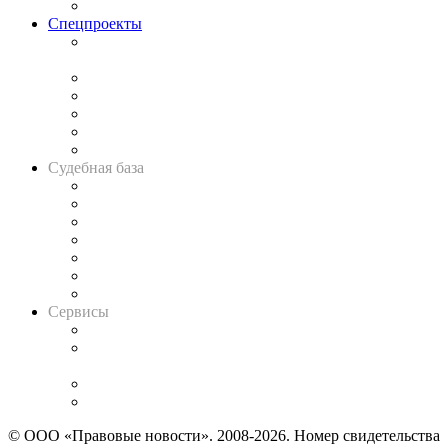
Важнейшие правовые темы в прессе
Спецпроекты
Подкаст «В здравом уме
и твёрдой памяти»
Legal Design
Банкротная панорама
Советы для литигаторов
Сговоры на торгах
Авто
Судебная база
Картотека арбитражных дел
Решения арбитражных судов
Календарь рассмотрения арбитражных дел
Досье судей
Информация о судах
RSS лента новостей
Вакансии для юристов
Сервисы
Справочно-правовая система
Casebook: мониторинг дел
и компаний
Caselook: поиск и анализ практики
CASE.ONE: управление юридической службой
© ООО «Правовые новости». 2008-2026.
Номер свидетельства