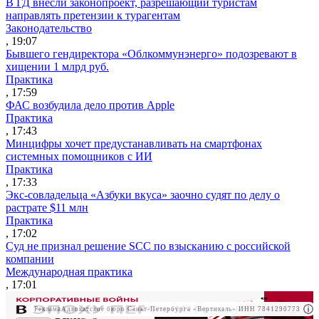
В ГД внесли законопроект, разрешающий туристам
направлять претензии к турагентам
Законодательство
, 19:07
Бывшего гендиректора «Облкоммунэнерго» подозревают в
хищении 1 млрд руб.
Практика
, 17:59
ФАС возбудила дело против Apple
Практика
, 17:43
Минцифры хочет предустанавливать на смартфонах
системных помощников с ИИ
Практика
, 17:33
Экс-совладельца «Азбуки вкуса» заочно судят по делу о
растрате $11 млн
Практика
, 17:02
Суд не признал решение SCC по взысканию с российской
компании
Международная практика
, 17:01
Реклама
Адвокатское бюро Санкт-Петербурга «Вертикаль» ИНН 7841290773
Реклама
ООО "Право.ру" ИНН: 7704835288