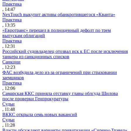
Практика
, 14:47
NexTouch выкупит активы обанкротившегося «Кванта»
Практика
, 13:35
«Евротранс» перешел в полноценный дефолт по трем
выпускам облигаций
Практика
, 12:31
Российский судовладелец отозвал иск к ЕС после исключения
танкера из санкционных списков
Санкции
, 12:23
ФАС возбудила дело из-за ограничений при страховании
заемщиков
Практика
, 12:06
Самарская ККС приняла отставку главы облсуда Шилова
после проверки Генпрокуратуры
Судьи
, 11:48
ВККС открыла семь новых вакансий
Судьи
, 11:28
Власти обсуждают варианты приватизации «Сирены-Трэвел»