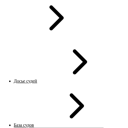
Досье судей
База судов