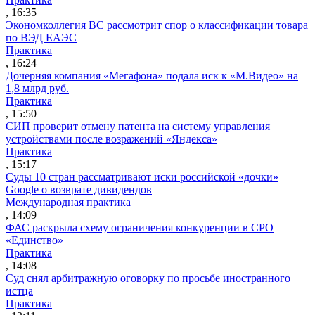
, 16:35
Экономколлегия ВС рассмотрит спор о классификации товара
по ВЭД ЕАЭС
Практика
, 16:24
Дочерняя компания «Мегафона» подала иск к «М.Видео» на
1,8 млрд руб.
Практика
, 15:50
СИП проверит отмену патента на систему управления
устройствами после возражений «Яндекса»
Практика
, 15:17
Суды 10 стран рассматривают иски российской «дочки»
Google о возврате дивидендов
Международная практика
, 14:09
ФАС раскрыла схему ограничения конкуренции в СРО
«Единство»
Практика
, 14:08
Суд снял арбитражную оговорку по просьбе иностранного
истца
Практика