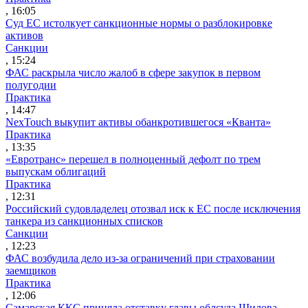
, 16:05
Суд ЕС истолкует санкционные нормы о разблокировке
активов
Санкции
, 15:24
ФАС раскрыла число жалоб в сфере закупок в первом
полугодии
Практика
, 14:47
NexTouch выкупит активы обанкротившегося «Кванта»
Практика
, 13:35
«Евротранс» перешел в полноценный дефолт по трем
выпускам облигаций
Практика
, 12:31
Российский судовладелец отозвал иск к ЕС после исключения
танкера из санкционных списков
Санкции
, 12:23
ФАС возбудила дело из-за ограничений при страховании
заемщиков
Практика
, 12:06
Самарская ККС приняла отставку главы облсуда Шилова