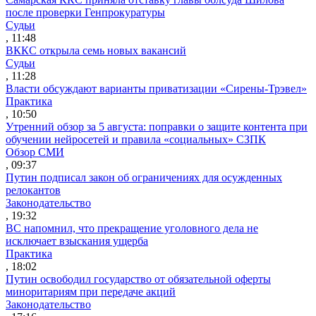
после проверки Генпрокуратуры
Судьи
, 11:48
ВККС открыла семь новых вакансий
Судьи
, 11:28
Власти обсуждают варианты приватизации «Сирены-Трэвел»
Практика
, 10:50
Утренний обзор за 5 августа: поправки о защите контента при
обучении нейросетей и правила «социальных» СЗПК
Обзор СМИ
, 09:37
Путин подписал закон об ограничениях для осужденных
релокантов
Законодательство
, 19:32
ВС напомнил, что прекращение уголовного дела не
исключает взыскания ущерба
Практика
, 18:02
Путин освободил государство от обязательной оферты
миноритариям при передаче акций
Законодательство