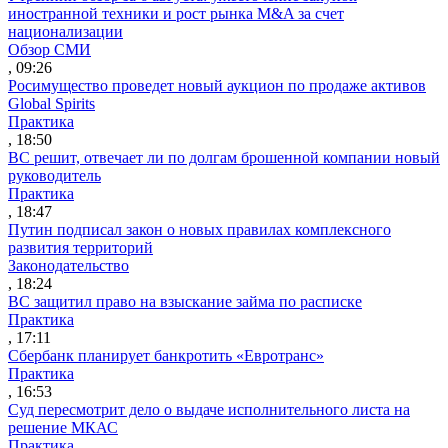
иностранной техники и рост рынка M&A за счет
национализации
Обзор СМИ
, 09:26
Росимущество проведет новый аукцион по продаже активов
Global Spirits
Практика
, 18:50
ВС решит, отвечает ли по долгам брошенной компании новый
руководитель
Практика
, 18:47
Путин подписал закон о новых правилах комплексного
развития территорий
Законодательство
, 18:24
ВС защитил право на взыскание займа по расписке
Практика
, 17:11
Сбербанк планирует банкротить «Евротранс»
Практика
, 16:53
Суд пересмотрит дело о выдаче исполнительного листа на
решение МКАС
Практика