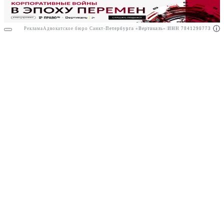
Реклама
Адвокатское бюро Санкт-Петербурга «Вертикаль» ИНН 7841290773
Реклама
АО"ПРАВО.РУ" ИНН: 7708095468