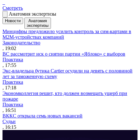
Смотреть
Анатомия экспертизы
Новости
Анатомия
экспертизы
Минцифры предложило усилить контроль за сим-картами в
M2M-устройствах компаний
Законодательство
, 19:02
ВС рассмотрит иск о снятии партии «Яблоко» с выборов
Практика
, 17:55
Экс-владельца бутика Cartier осудили на девять с половиной
лет за таможенную схему
Практика
, 17:18
Экономколлегия решит, кто должен возмещать ущерб при
пожаре
Практика
, 16:51
ВККС открыла семь новых вакансий
Судьи
, 16:15