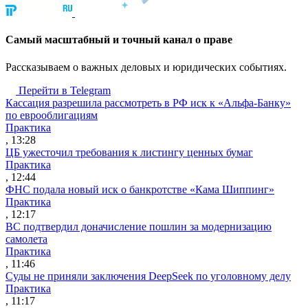
Cамый масштабный и точный канал о праве
Рассказываем о важных деловых и юридических событиях.
Перейти в Telegram
Кассация разрешила рассмотреть в РФ иск к «Альфа-Банку»
по еврооблигациям
Практика
, 13:28
ЦБ ужесточил требования к листингу ценных бумаг
Практика
, 12:44
ФНС подала новый иск о банкротстве «Кама Шиппинг»
Практика
, 12:17
ВС подтвердил доначисление пошлин за модернизацию
самолета
Практика
, 11:46
Суды не приняли заключения DeepSeek по уголовному делу
Практика
, 11:17