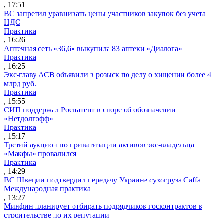
, 17:51
ВС запретил уравнивать цены участников закупок без учета
НДС
Практика
, 16:26
Аптечная сеть «36,6» выкупила 83 аптеки «Диалога»
Практика
, 16:25
Экс-главу АСВ объявили в розыск по делу о хищении более 4
млрд руб.
Практика
, 15:55
СИП поддержал Роспатент в споре об обозначении
«Нетдолгофф»
Практика
, 15:17
Третий аукцион по приватизации активов экс-владельца
«Макфы» провалился
Практика
, 14:29
ВС Швеции подтвердил передачу Украине сухогруза Caffa
Международная практика
, 13:27
Минфин планирует отбирать подрядчиков госконтрактов в
строительстве по их репутации