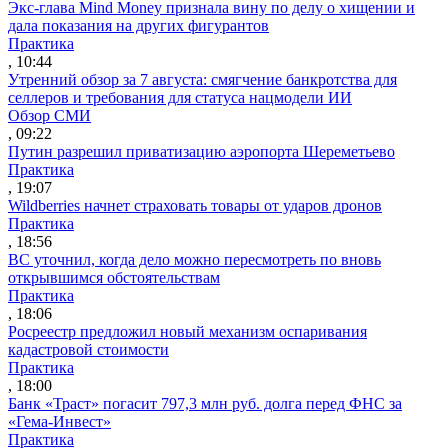
Экс-глава Mind Money признала вину по делу о хищении и
дала показания на других фигурантов
Практика
, 10:44
Утренний обзор за 7 августа: смягчение банкротства для
селлеров и требования для статуса нацмодели ИИ
Обзор СМИ
, 09:22
Путин разрешил приватизацию аэропорта Шереметьево
Практика
, 19:07
Wildberries начнет страховать товары от ударов дронов
Практика
, 18:56
ВС уточнил, когда дело можно пересмотреть по вновь
открывшимся обстоятельствам
Практика
, 18:06
Росреестр предложил новый механизм оспаривания
кадастровой стоимости
Практика
, 18:00
Банк «Траст» погасит 797,3 млн руб. долга перед ФНС за
«Гема-Инвест»
Практика