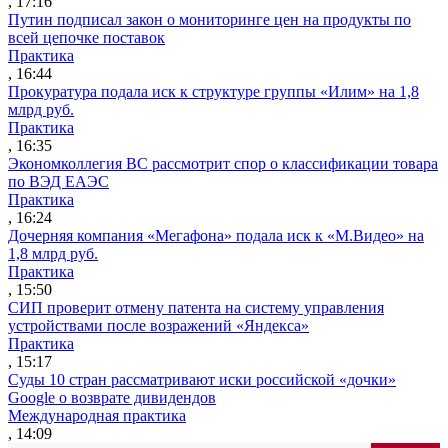
, 17:16
Путин подписал закон о мониторинге цен на продукты по
всей цепочке поставок
Практика
, 16:44
Прокуратура подала иск к структуре группы «Илим» на 1,8
млрд руб.
Практика
, 16:35
Экономколлегия ВС рассмотрит спор о классификации товара
по ВЭД ЕАЭС
Практика
, 16:24
Дочерняя компания «Мегафона» подала иск к «М.Видео» на
1,8 млрд руб.
Практика
, 15:50
СИП проверит отмену патента на систему управления
устройствами после возражений «Яндекса»
Практика
, 15:17
Суды 10 стран рассматривают иски российской «дочки»
Google о возврате дивидендов
Международная практика
, 14:09