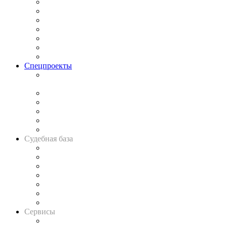
Практика
Законодательство
Процесс
Исследования
Рынок юридических услуг
Юридическое сообщество
Важнейшие правовые темы в прессе
Спецпроекты
Подкаст «В здравом уме
и твёрдой памяти»
Legal Design
Банкротная панорама
Советы для литигаторов
Сговоры на торгах
Авто
Судебная база
Картотека арбитражных дел
Решения арбитражных судов
Календарь рассмотрения арбитражных дел
Досье судей
Информация о судах
RSS лента новостей
Вакансии для юристов
Сервисы
Справочно-правовая система