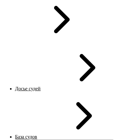
Досье судей
База судов