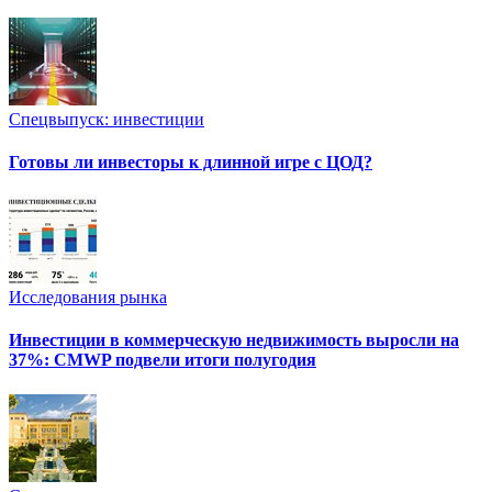
Спецвыпуск: инвестиции
Готовы ли инвесторы к длинной игре с ЦОД?
Исследования рынка
Инвестиции в коммерческую недвижимость выросли на
37%: CMWP подвели итоги полугодия