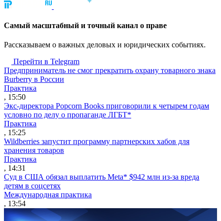
Cамый масштабный и точный канал о праве
Рассказываем о важных деловых и юридических событиях.
Перейти в Telegram
Предприниматель не смог прекратить охрану товарного знака
Burberry в России
Практика
, 15:50
Экс-директора Popcorn Books приговорили к четырем годам
условно по делу о пропаганде ЛГБТ*
Практика
, 15:25
Wildberries запустит программу партнерских хабов для
хранения товаров
Практика
, 14:31
Суд в США обязал выплатить Meta* $942 млн из-за вреда
детям в соцсетях
Международная практика
, 13:54