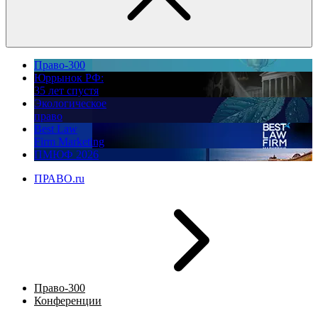
Право-300
Юррынок РФ:
35 лет спустя
Экологическое
право
Best Law
Firm Marketing
ПМЮФ 2026
ПРАВО.ru
Право-300
Конференции