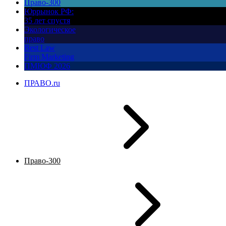
Право-300
Юррынок РФ:
35 лет спустя
Экологическое
право
Best Law
Firm Marketing
ПМЮФ 2026
ПРАВО.ru
Право-300