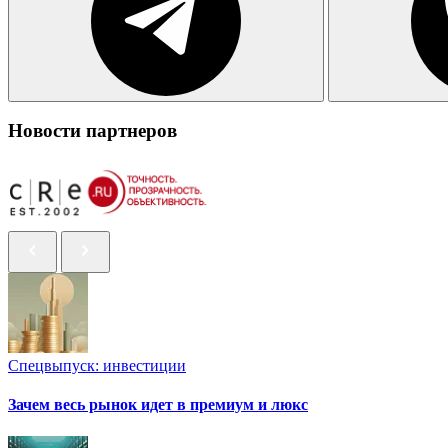
Новости партнеров
Спецвыпуск: инвестиции
Зачем весь рынок идет в премиум и люкс