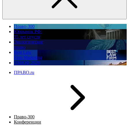
Право-300
Юррынок РФ:
35 лет спустя
Экологическое
право
Best Law
Firm Marketing
ПМЮФ 2026
ПРАВО.ru
Право-300
Конференции