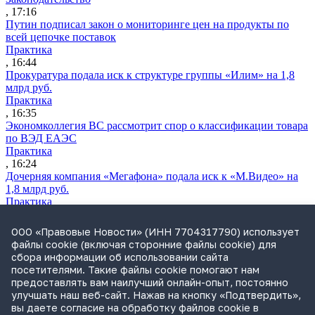
, 17:16
Путин подписал закон о мониторинге цен на продукты по
всей цепочке поставок
Практика
, 16:44
Прокуратура подала иск к структуре группы «Илим» на 1,8
млрд руб.
Практика
, 16:35
Экономколлегия ВС рассмотрит спор о классификации товара
по ВЭД ЕАЭС
Практика
, 16:24
Дочерняя компания «Мегафона» подала иск к «М.Видео» на
1,8 млрд руб.
Практика
, 15:50
СИП проверит отмену патента на систему управления
ООО «Правовые Новости» (ИНН 7704317790) использует
устройствами после возражений «Яндекса»
файлы cookie (включая сторонние файлы cookie) для
Практика
сбора информации об использовании сайта
, 15:17
посетителями. Такие файлы cookie помогают нам
Суды 10 стран рассматривают иски российской «дочки»
предоставлять вам наилучший онлайн-опыт, постоянно
Google о возврате дивидендов
улучшать наш веб-сайт. Нажав на кнопку «Подтвердить»,
Международная практика
вы даете согласие на обработку файлов cookie в