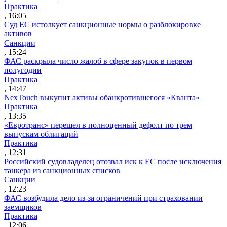
Практика
, 16:05
Суд ЕС истолкует санкционные нормы о разблокировке
активов
Санкции
, 15:24
ФАС раскрыла число жалоб в сфере закупок в первом
полугодии
Практика
, 14:47
NexTouch выкупит активы обанкротившегося «Кванта»
Практика
, 13:35
«Евротранс» перешел в полноценный дефолт по трем
выпускам облигаций
Практика
, 12:31
Российский судовладелец отозвал иск к ЕС после исключения
танкера из санкционных списков
Санкции
, 12:23
ФАС возбудила дело из-за ограничений при страховании
заемщиков
Практика
, 12:06