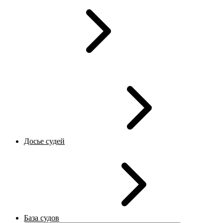
Досье судей
База судов