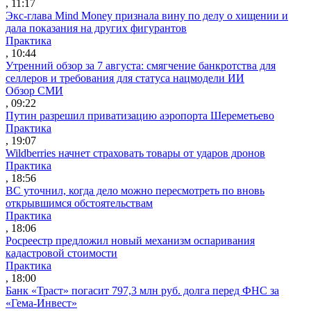
, 11:17
Экс-глава Mind Money признала вину по делу о хищении и
дала показания на других фигурантов
Практика
, 10:44
Утренний обзор за 7 августа: смягчение банкротства для
селлеров и требования для статуса нацмодели ИИ
Обзор СМИ
, 09:22
Путин разрешил приватизацию аэропорта Шереметьево
Практика
, 19:07
Wildberries начнет страховать товары от ударов дронов
Практика
, 18:56
ВС уточнил, когда дело можно пересмотреть по вновь
открывшимся обстоятельствам
Практика
, 18:06
Росреестр предложил новый механизм оспаривания
кадастровой стоимости
Практика
, 18:00
Банк «Траст» погасит 797,3 млн руб. долга перед ФНС за
«Гема-Инвест»