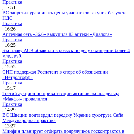
Практика
, 17:51
ВС запретил уравнивать цены участников закупок без учета
НДС
Практика
, 16:26
Аптечная сеть «36,6» выкупила 83 аптеки «Диалога»
Практика
, 16:25
Экс-главу АСВ объявили в розыск по делу о хищении более 4
млрд руб.
Практика
, 15:55
СИП поддержал Роспатент в споре об обозначении
«Нетдолгофф»
Практика
, 15:17
Третий аукцион по приватизации активов экс-владельца
«Макфы» провалился
Практика
, 14:29
ВС Швеции подтвердил передачу Украине сухогруза Caffa
Международная практика
, 13:27
Минфин планирует отбирать подрядчиков госконтрактов в