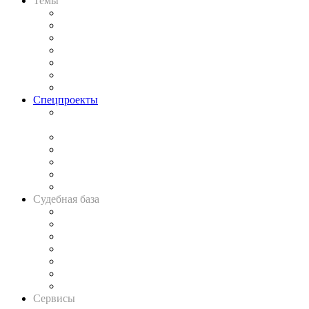
Темы
Практика
Законодательство
Процесс
Исследования
Рынок юридических услуг
Юридическое сообщество
Важнейшие правовые темы в прессе
Спецпроекты
Подкаст «В здравом уме
и твёрдой памяти»
Legal Design
Банкротная панорама
Советы для литигаторов
Сговоры на торгах
Авто
Судебная база
Картотека арбитражных дел
Решения арбитражных судов
Календарь рассмотрения арбитражных дел
Досье судей
Информация о судах
RSS лента новостей
Вакансии для юристов
Сервисы