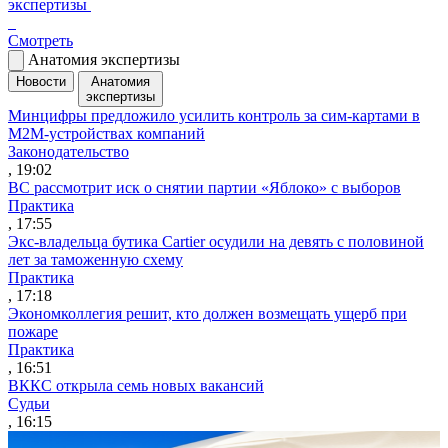
экспертизы
Смотреть
Анатомия экспертизы
Новости
Анатомия
экспертизы
Минцифры предложило усилить контроль за сим-картами в
M2M-устройствах компаний
Законодательство
, 19:02
ВС рассмотрит иск о снятии партии «Яблоко» с выборов
Практика
, 17:55
Экс-владельца бутика Cartier осудили на девять с половиной
лет за таможенную схему
Практика
, 17:18
Экономколлегия решит, кто должен возмещать ущерб при
пожаре
Практика
, 16:51
ВККС открыла семь новых вакансий
Судьи
, 16:15