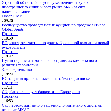
Утренний обзор за 6 августа: ужесточение закупок
иностранной техники и рост рынка M&A за счет
национализации
Обзор СМИ
, 09:26
Росимущество проведет новый аукцион по продаже активов
Global Spirits
Практика
, 18:50
ВС решит, отвечает ли по долгам брошенной компании новый
руководитель
Практика
, 18:47
Путин подписал закон о новых правилах комплексного
развития территорий
Законодательство
, 18:24
ВС защитил право на взыскание займа по расписке
Практика
, 17:11
Сбербанк планирует банкротить «Евротранс»
Практика
, 16:53
Суд пересмотрит дело о выдаче исполнительного листа на
решение МКАС