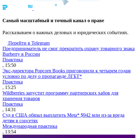
Cамый масштабный и точный канал о праве
Рассказываем о важных деловых и юридических событиях.
Перейти в Telegram
Предприниматель не смог прекратить охрану товарного знака
Burberry в России
Практика
, 15:50
Экс-директора Popcorn Books приговорили к четырем годам
условно по делу о пропаганде ЛГБТ*
Практика
, 15:25
Wildberries запустит программу партнерских хабов для
хранения товаров
Практика
, 14:31
Суд в США обязал выплатить Meta* $942 млн из-за вреда
детям в соцсетях
Международная практика
, 13:54