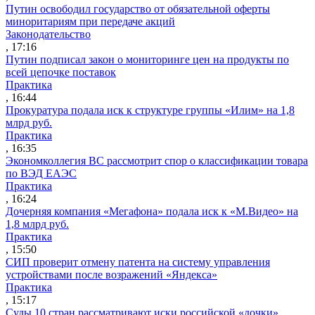
Путин освободил государство от обязательной оферты
миноритариям при передаче акций
Законодательство
, 17:16
Путин подписал закон о мониторинге цен на продукты по
всей цепочке поставок
Практика
, 16:44
Прокуратура подала иск к структуре группы «Илим» на 1,8
млрд руб.
Практика
, 16:35
Экономколлегия ВС рассмотрит спор о классификации товара
по ВЭД ЕАЭС
Практика
, 16:24
Дочерняя компания «Мегафона» подала иск к «М.Видео» на
1,8 млрд руб.
Практика
, 15:50
СИП проверит отмену патента на систему управления
устройствами после возражений «Яндекса»
Практика
, 15:17
Суды 10 стран рассматривают иски российской «дочки»