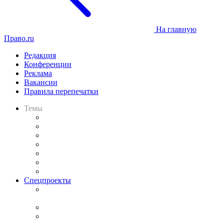
На главную
Право.ru
Редакция
Конференции
Реклама
Вакансии
Правила перепечатки
Темы
Практика
Законодательство
Процесс
Исследования
Рынок юридических услуг
Юридическое сообщество
Важнейшие правовые темы в прессе
Спецпроекты
Подкаст «В здравом уме
и твёрдой памяти»
Legal Design
Банкротная панорама