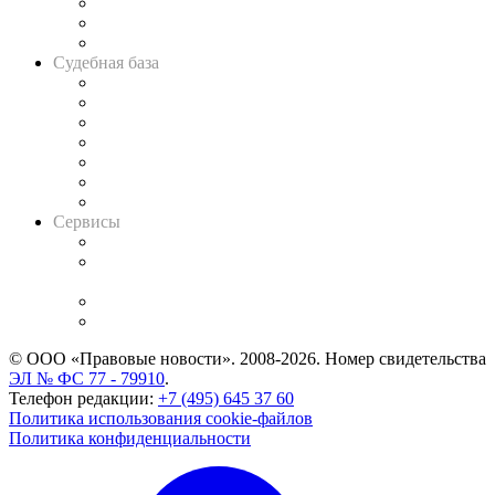
Советы для литигаторов
Сговоры на торгах
Авто
Судебная база
Картотека арбитражных дел
Решения арбитражных судов
Календарь рассмотрения арбитражных дел
Досье судей
Информация о судах
RSS лента новостей
Вакансии для юристов
Сервисы
Справочно-правовая система
Casebook: мониторинг дел
и компаний
Caselook: поиск и анализ практики
CASE.ONE: управление юридической службой
© ООО «Правовые новости». 2008-2026.
Номер свидетельства
ЭЛ № ФС 77 - 79910
.
Телефон редакции:
+7 (495) 645 37 60
Политика использования cookie-файлов
Политика конфиденциальности