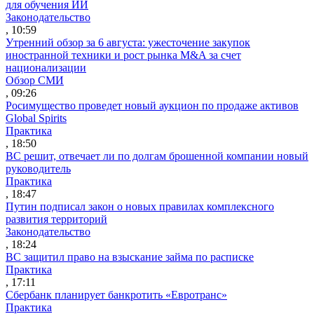
для обучения ИИ
Законодательство
, 10:59
Утренний обзор за 6 августа: ужесточение закупок
иностранной техники и рост рынка M&A за счет
национализации
Обзор СМИ
, 09:26
Росимущество проведет новый аукцион по продаже активов
Global Spirits
Практика
, 18:50
ВС решит, отвечает ли по долгам брошенной компании новый
руководитель
Практика
, 18:47
Путин подписал закон о новых правилах комплексного
развития территорий
Законодательство
, 18:24
ВС защитил право на взыскание займа по расписке
Практика
, 17:11
Сбербанк планирует банкротить «Евротранс»
Практика