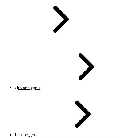
Досье судей
База судов