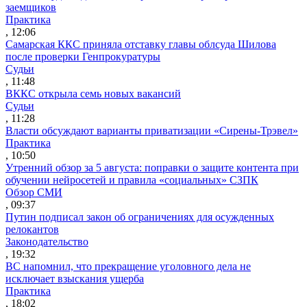
заемщиков
Практика
, 12:06
Самарская ККС приняла отставку главы облсуда Шилова
после проверки Генпрокуратуры
Судьи
, 11:48
ВККС открыла семь новых вакансий
Судьи
, 11:28
Власти обсуждают варианты приватизации «Сирены-Трэвел»
Практика
, 10:50
Утренний обзор за 5 августа: поправки о защите контента при
обучении нейросетей и правила «социальных» СЗПК
Обзор СМИ
, 09:37
Путин подписал закон об ограничениях для осужденных
релокантов
Законодательство
, 19:32
ВС напомнил, что прекращение уголовного дела не
исключает взыскания ущерба
Практика
, 18:02