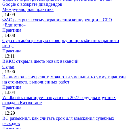
Google о возврате дивидендов
Международная практика
, 14:09
ФАС раскрыла схему ограничения конкуренции в СРО
«Единство»
Практика
, 14:08
Суд снял арбитражную оговорку по просьбе иностранного
истца
Практика
, 13:11
ВККС открыла шесть новых вакансий
Судьи
, 13:06
Экономколлегия решит, можно ли уменьшить сумму гарантии
на стоимость выполненных работ
Практика
, 13:04
Wildberries планирует запустить в 2027 году два крупных
склада в Казахстане
Практика
, 12:29
ВС разъяснил, как считать срок для взыскания судебных
расходов
Практика