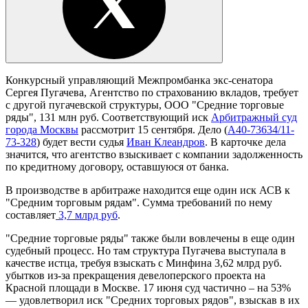
Конкурсный управляющий Межпромбанка экс-сенатора
Сергея Пугачева, Агентство по страхованию вкладов, требует
с другой пугачевской структуры, ООО "Средние торговые
ряды", 131 млн руб. Соответствующий иск
Арбитражный суд
города Москвы
рассмотрит 15 сентября. Дело (
А40-73634/11-
73-328
) будет вести судья
Иван Клеандров
. В карточке дела
значится, что агентство взыскивает с компании задолженность
по кредитному договору, оставшуюся от банка.
В производстве в арбитраже находится еще один иск АСВ к
"Средним торговым рядам". Сумма требований по нему
составляет
3,7 млрд руб
.
"Средние торговые ряды" также были вовлечены в еще один
судебный процесс. Но там структура Пугачева выступала в
качестве истца, требуя взыскать с Минфина 3,62 млрд руб.
убытков из-за прекращения девелоперского проекта на
Красной площади в Москве. 17 июня суд частично – на 53%
— удовлетворил иск "Средних торговых рядов", взыскав в их