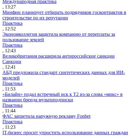
Международная практика
, 13:27
Минфин планирует отбирать подрядчиков госконтрактов в
строительстве по их репутации
Практика
, 12:52
Экономколлегия защитила компанию от переплаты за
пользование землей
Практика
, 12:43
Великобритания расширила антироссийские санкции
Санкции
, 12:41
АБД предложила стандарт синтетических данных для ИИ-
моделей
Практика
, 11:53
«Билайн» подал встречный иск к Т2 из-за слова «микс» в
названии бренда мультиподписки
Практика
, 11:44
ФАС запретила наружную рекламу Fonbet
Практика
, 11:23
IT-бизнес просит упростить использование данных граждан