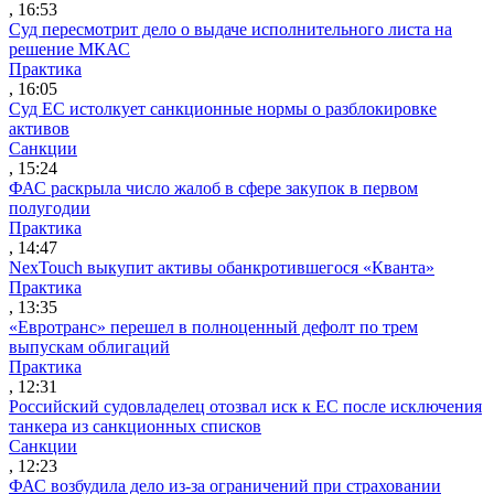
, 16:53
Суд пересмотрит дело о выдаче исполнительного листа на
решение МКАС
Практика
, 16:05
Суд ЕС истолкует санкционные нормы о разблокировке
активов
Санкции
, 15:24
ФАС раскрыла число жалоб в сфере закупок в первом
полугодии
Практика
, 14:47
NexTouch выкупит активы обанкротившегося «Кванта»
Практика
, 13:35
«Евротранс» перешел в полноценный дефолт по трем
выпускам облигаций
Практика
, 12:31
Российский судовладелец отозвал иск к ЕС после исключения
танкера из санкционных списков
Санкции
, 12:23
ФАС возбудила дело из-за ограничений при страховании