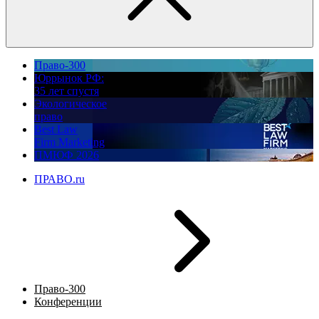
Право-300
Юррынок РФ:
35 лет спустя
Экологическое
право
Best Law
Firm Marketing
ПМЮФ 2026
ПРАВО.ru
Право-300
Конференции