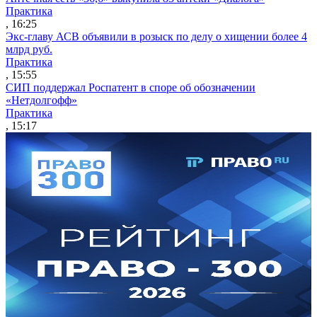
Практика
, 16:25
Экс-главу АСВ объявили в розыск по делу о хищении более 4
млрд руб.
Практика
, 15:55
СИП поддержал Роспатент в споре об обозначении
«Нетдолгофф»
Практика
, 15:17