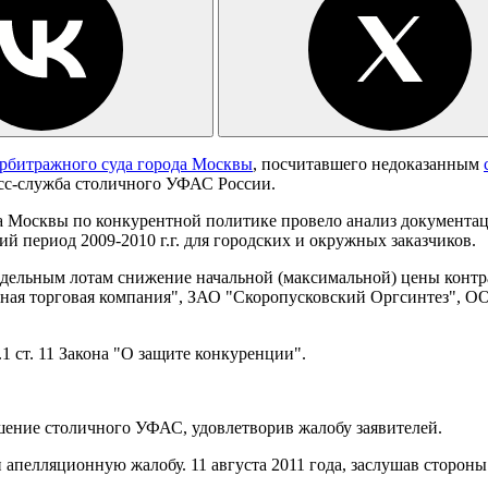
рбитражного суда города Москвы
, посчитавшего недоказанным
есс-служба столичного УФАС России.
Москвы по конкурентной политике провело анализ документаци
й период 2009-2010 г.г. для городских и окружных заказчиков.
тдельным лотам снижение начальной (максимальной) цены контрак
я торговая компания", ЗАО "Скоропусковский Оргсинтез", ОО
 ст. 11 Закона "О защите конкуренции".
шение столичного УФАС, удовлетворив жалобу заявителей.
апелляционную жалобу. 11 августа 2011 года, заслушав стороны