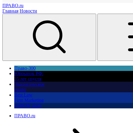
ПРАВО.ru
Главная
Новости
Право-300
Юррынок РФ:
35 лет спустя
Экологическое
право
Best Law
Firm Marketing
ПМЮФ 2026
ПРАВО.ru