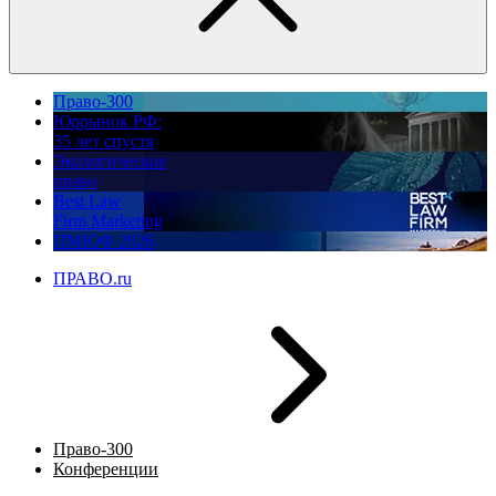
Право-300
Юррынок РФ:
35 лет спустя
Экологическое
право
Best Law
Firm Marketing
ПМЮФ 2026
ПРАВО.ru
Право-300
Конференции