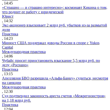
, 14:45
«Страшно — и страшно интересно»: космонавт Кикина о том,
что роднит ее работу с юридической
Юрист
, 14:32
Экс-акционер взыскивает 2 млрд руб. убытков из-за размытой
доли
Практика
, 14:23
Минюст США поддержал доводы России в споре с Yukos
Capital
Международная практика
, 14:06
Чубайс просит приостановить взыскание 5,5 млрд руб. по
делу «Роснано»
Практика
, 13:15
Апелляция БВО разрешила «Альфа-Банку» судиться, несмотря
на санкции
Международная практика
, 12:30
Суд подтвердил законность ареста счетов «Межрегионстроя»
на 1,18 млрд руб.
Практика
, 12:04