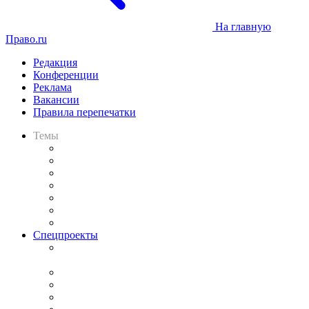
На главную
Право.ru
Редакция
Конференции
Реклама
Вакансии
Правила перепечатки
Темы
Практика
Законодательство
Процесс
Исследования
Рынок юридических услуг
Юридическое сообщество
Важнейшие правовые темы в прессе
Спецпроекты
Подкаст «В здравом уме
и твёрдой памяти»
Legal Design
Банкротная панорама
Советы для литигаторов