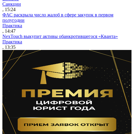
Санкции
, 15:24
ФАС раскрыла число жалоб в сфере закупок в первом
полугодии
Практика
, 14:47
NexTouch выкупит активы обанкротившегося «Кванта»
Практика
, 13:35