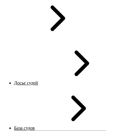
Досье судей
База судов