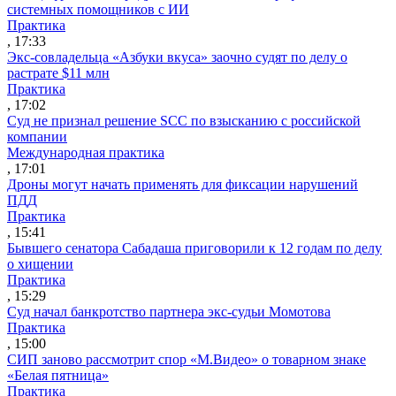
системных помощников с ИИ
Практика
, 17:33
Экс-совладельца «Азбуки вкуса» заочно судят по делу о
растрате $11 млн
Практика
, 17:02
Суд не признал решение SCC по взысканию с российской
компании
Международная практика
, 17:01
Дроны могут начать применять для фиксации нарушений
ПДД
Практика
, 15:41
Бывшего сенатора Сабадаша приговорили к 12 годам по делу
о хищении
Практика
, 15:29
Суд начал банкротство партнера экс-судьи Момотова
Практика
, 15:00
СИП заново рассмотрит спор «М.Видео» о товарном знаке
«Белая пятница»
Практика