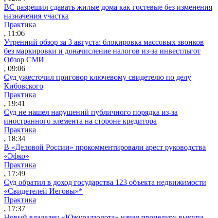
ВС разрешил сдавать жилые дома как гостевые без изменения
назначения участка
Практика
, 11:06
Утренний обзор за 3 августа: блокировка массовых звонков
без маркировки и доначисление налогов из-за инвестльгот
Обзор СМИ
, 09:06
Суд ужесточил приговор ключевому свидетелю по делу
Кибовского
Практика
, 19:41
Суд не нашел нарушений публичного порядка из-за
иностранного элемента на стороне кредитора
Практика
, 18:34
В «Деловой России» прокомментировали арест руководства
«Эфко»
Практика
, 17:49
Суд обратил в доход государства 123 объекта недвижимости
«Свидетелей Иеговы»*
Практика
, 17:37
Новый владелец «Южуралзолота» начал процедуру выкупа