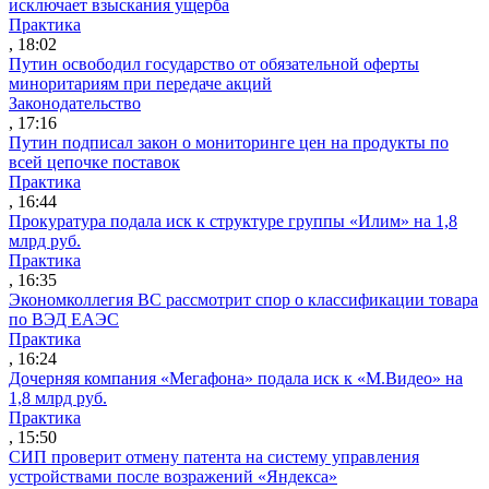
исключает взыскания ущерба
Практика
, 18:02
Путин освободил государство от обязательной оферты
миноритариям при передаче акций
Законодательство
, 17:16
Путин подписал закон о мониторинге цен на продукты по
всей цепочке поставок
Практика
, 16:44
Прокуратура подала иск к структуре группы «Илим» на 1,8
млрд руб.
Практика
, 16:35
Экономколлегия ВС рассмотрит спор о классификации товара
по ВЭД ЕАЭС
Практика
, 16:24
Дочерняя компания «Мегафона» подала иск к «М.Видео» на
1,8 млрд руб.
Практика
, 15:50
СИП проверит отмену патента на систему управления
устройствами после возражений «Яндекса»