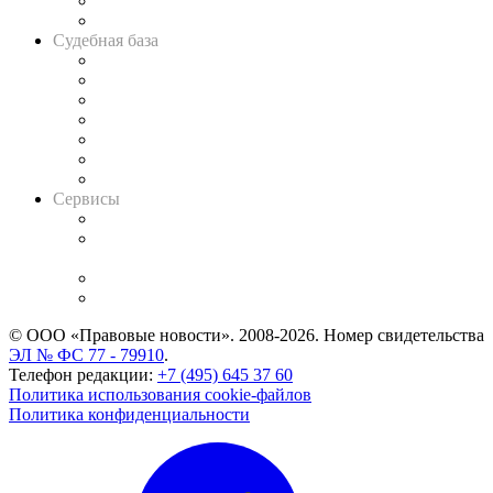
Сговоры на торгах
Авто
Судебная база
Картотека арбитражных дел
Решения арбитражных судов
Календарь рассмотрения арбитражных дел
Досье судей
Информация о судах
RSS лента новостей
Вакансии для юристов
Сервисы
Справочно-правовая система
Casebook: мониторинг дел
и компаний
Caselook: поиск и анализ практики
CASE.ONE: управление юридической службой
© ООО «Правовые новости». 2008-2026.
Номер свидетельства
ЭЛ № ФС 77 - 79910
.
Телефон редакции:
+7 (495) 645 37 60
Политика использования cookie-файлов
Политика конфиденциальности