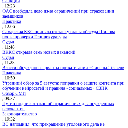
Санкции
, 12:23
ФАС возбудила дело из-за ограничений при страховании
заемщиков
Практика
, 12:06
Самарская ККС приняла отставку главы облсуда Шилова
после проверки Генпрокуратуры
Судьи
, 11:48
ВККС открыла семь новых вакансий
Судьи
, 11:28
Власти обсуждают варианты приватизации «Сирены-Трэвел»
Практика
, 10:50
Утренний обзор за 5 августа: поправки о защите контента при
обучении нейросетей и правила «социальных» СЗПК
Обзор СМИ
, 09:37
Путин подписал закон об ограничениях для осужденных
релокантов
Законодательство
, 19:32
ВС напомнил, что прекращение уголовного дела не