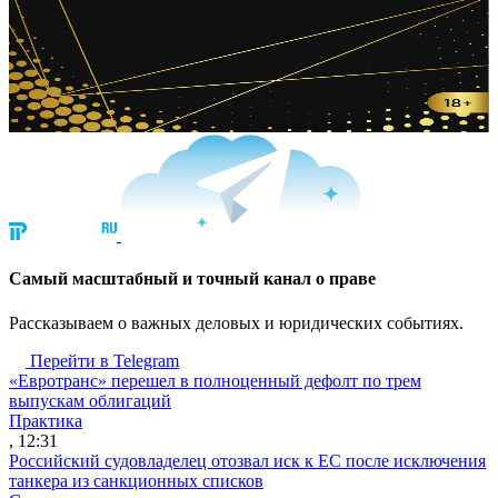
Cамый масштабный и точный канал о праве
Рассказываем о важных деловых и юридических событиях.
Перейти в Telegram
«Евротранс» перешел в полноценный дефолт по трем
выпускам облигаций
Практика
, 12:31
Российский судовладелец отозвал иск к ЕС после исключения
танкера из санкционных списков