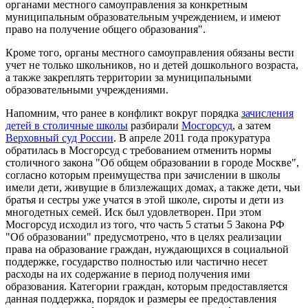
органами местного самоуправления за конкретным
муниципальным образовательным учреждением, и имеют
право на получение общего образования".
Кроме того, органы местного самоуправления обязаны вести
учет не только школьников, но и детей дошкольного возраста,
а также закреплять территории за муниципальными
образовательными учреждениями.
Напомним, что ранее в конфликт вокруг порядка
зачисления
детей в столичные школы
разбирали
Мосгорсуд
, а затем
Верховный суд России
. В апреле 2011 года прокуратура
обратилась в Мосгорсуд с требованием отменить нормы
столичного закона "Об общем образовании в городе Москве",
согласно которым преимущества при зачислении в школы
имели дети, живущие в близлежащих домах, а также дети, чьи
братья и сестры уже учатся в этой школе, сироты и дети из
многодетных семей. Иск был удовлетворен. При этом
Мосгорсуд исходил из того, что часть 5 статьи 5 Закона РФ
"Об образовании" предусмотрено, что в целях реализации
права на образование граждан, нуждающихся в социальной
поддержке, государство полностью или частично несет
расходы на их содержание в период получения ими
образования. Категории граждан, которым предоставляется
данная поддержка, порядок и размеры ее предоставления