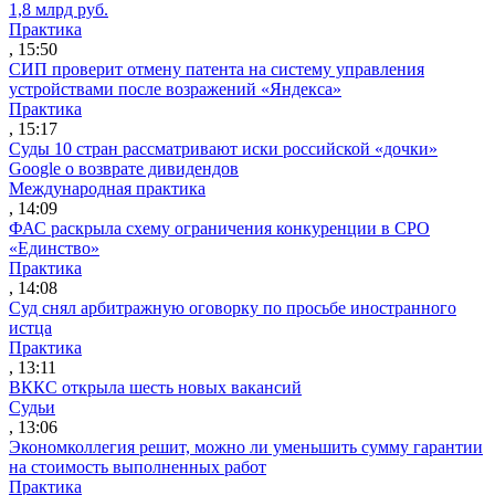
1,8 млрд руб.
Практика
, 15:50
СИП проверит отмену патента на систему управления
устройствами после возражений «Яндекса»
Практика
, 15:17
Суды 10 стран рассматривают иски российской «дочки»
Google о возврате дивидендов
Международная практика
, 14:09
ФАС раскрыла схему ограничения конкуренции в СРО
«Единство»
Практика
, 14:08
Суд снял арбитражную оговорку по просьбе иностранного
истца
Практика
, 13:11
ВККС открыла шесть новых вакансий
Судьи
, 13:06
Экономколлегия решит, можно ли уменьшить сумму гарантии
на стоимость выполненных работ
Практика