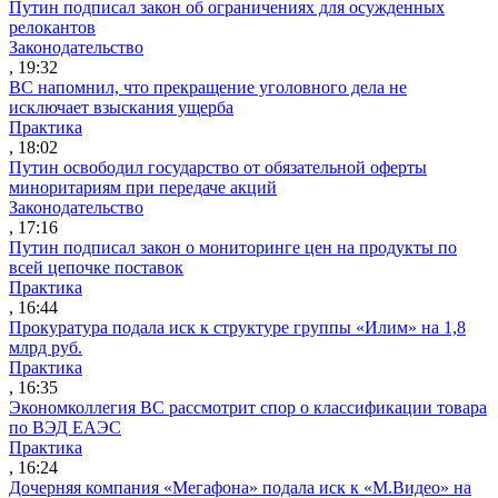
Путин подписал закон об ограничениях для осужденных
релокантов
Законодательство
, 19:32
ВС напомнил, что прекращение уголовного дела не
исключает взыскания ущерба
Практика
, 18:02
Путин освободил государство от обязательной оферты
миноритариям при передаче акций
Законодательство
, 17:16
Путин подписал закон о мониторинге цен на продукты по
всей цепочке поставок
Практика
, 16:44
Прокуратура подала иск к структуре группы «Илим» на 1,8
млрд руб.
Практика
, 16:35
Экономколлегия ВС рассмотрит спор о классификации товара
по ВЭД ЕАЭС
Практика
, 16:24
Дочерняя компания «Мегафона» подала иск к «М.Видео» на