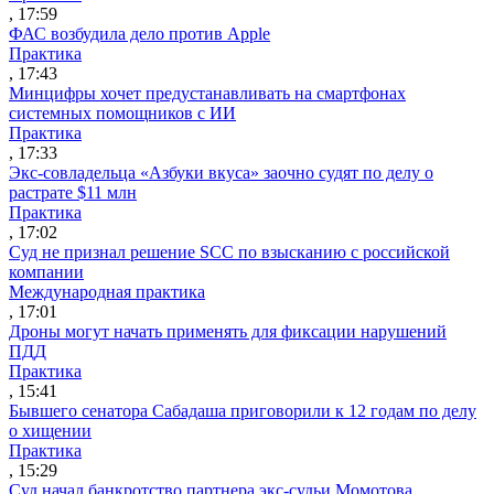
, 17:59
ФАС возбудила дело против Apple
Практика
, 17:43
Минцифры хочет предустанавливать на смартфонах
системных помощников с ИИ
Практика
, 17:33
Экс-совладельца «Азбуки вкуса» заочно судят по делу о
растрате $11 млн
Практика
, 17:02
Суд не признал решение SCC по взысканию с российской
компании
Международная практика
, 17:01
Дроны могут начать применять для фиксации нарушений
ПДД
Практика
, 15:41
Бывшего сенатора Сабадаша приговорили к 12 годам по делу
о хищении
Практика
, 15:29
Суд начал банкротство партнера экс-судьи Момотова