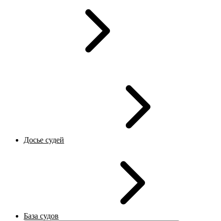
Досье судей
База судов