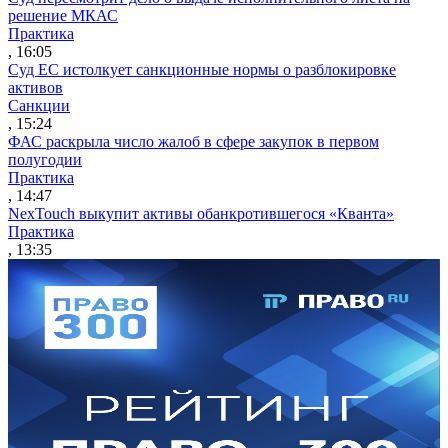
решение МКАС
Практика
, 16:05
Суд ЕС истолкует санкционные нормы о разблокировке
активов
Санкции
, 15:24
ФАС раскрыла число жалоб в сфере закупок в первом
полугодии
Практика
, 14:47
NexTouch выкупит активы обанкротившегося «Кванта»
Практика
, 13:35