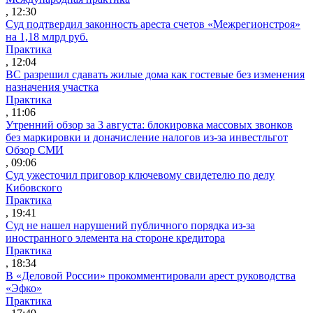
, 12:30
Суд подтвердил законность ареста счетов «Межрегионстроя»
на 1,18 млрд руб.
Практика
, 12:04
ВС разрешил сдавать жилые дома как гостевые без изменения
назначения участка
Практика
, 11:06
Утренний обзор за 3 августа: блокировка массовых звонков
без маркировки и доначисление налогов из-за инвестльгот
Обзор СМИ
, 09:06
Суд ужесточил приговор ключевому свидетелю по делу
Кибовского
Практика
, 19:41
Суд не нашел нарушений публичного порядка из-за
иностранного элемента на стороне кредитора
Практика
, 18:34
В «Деловой России» прокомментировали арест руководства
«Эфко»
Практика