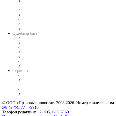
Подкаст «В здравом уме
и твёрдой памяти»
Legal Design
Банкротная панорама
Советы для литигаторов
Сговоры на торгах
Авто
Судебная база
Картотека арбитражных дел
Решения арбитражных судов
Календарь рассмотрения арбитражных дел
Досье судей
Информация о судах
RSS лента новостей
Вакансии для юристов
Сервисы
Справочно-правовая система
Casebook: мониторинг дел
и компаний
Caselook: поиск и анализ практики
CASE.ONE: управление юридической службой
© ООО «Правовые новости». 2008-2026.
Номер свидетельства
ЭЛ № ФС 77 - 79910
.
Телефон редакции:
+7 (495) 645 37 60