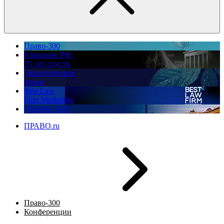
Право-300
Юррынок РФ:
35 лет спустя
Экологическое
право
Best Law
Firm Marketing
ПМЮФ 2026
ПРАВО.ru
Право-300
Конференции