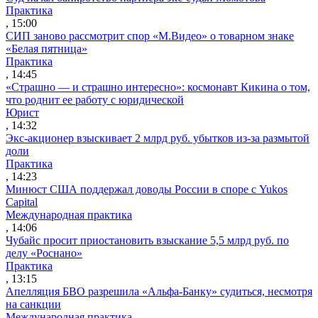
Практика
, 15:00
СИП заново рассмотрит спор «М.Видео» о товарном знаке
«Белая пятница»
Практика
, 14:45
«Страшно — и страшно интересно»: космонавт Кикина о том,
что роднит ее работу с юридической
Юрист
, 14:32
Экс-акционер взыскивает 2 млрд руб. убытков из-за размытой
доли
Практика
, 14:23
Минюст США поддержал доводы России в споре с Yukos
Capital
Международная практика
, 14:06
Чубайс просит приостановить взыскание 5,5 млрд руб. по
делу «Роснано»
Практика
, 13:15
Апелляция БВО разрешила «Альфа-Банку» судиться, несмотря
на санкции
Международная практика