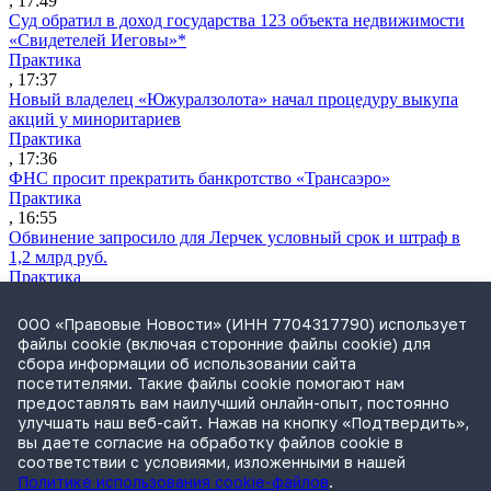
, 17:49
Суд обратил в доход государства 123 объекта недвижимости
«Свидетелей Иеговы»*
Практика
, 17:37
Новый владелец «Южуралзолота» начал процедуру выкупа
акций у миноритариев
Практика
, 17:36
ФНС просит прекратить банкротство «Трансаэро»
Практика
, 16:55
Обвинение запросило для Лерчек условный срок и штраф в
1,2 млрд руб.
Практика
, 15:36
Суд подтвердил право фермера на выкуп арендуемого
ООО «Правовые Новости» (ИНН 7704317790) использует
сельхозучастка
файлы cookie (включая сторонние файлы cookie) для
Практика
сбора информации об использовании сайта
, 15:49
посетителями. Такие файлы cookie помогают нам
ВС разъяснил, кто несет ответственность за ДТП при ремонте
предоставлять вам наилучший онлайн-опыт, постоянно
дороги
улучшать наш веб-сайт. Нажав на кнопку «Подтвердить»,
Практика
вы даете согласие на обработку файлов cookie в
, 15:35
соответствии с условиями, изложенными в нашей
Политике использования cookie-файлов
.