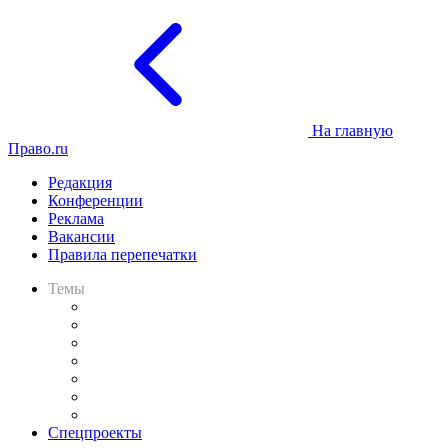
На главную
Право.ru
Редакция
Конференции
Реклама
Вакансии
Правила перепечатки
Темы
Практика
Законодательство
Процесс
Исследования
Рынок юридических услуг
Юридическое сообщество
Важнейшие правовые темы в прессе
Спецпроекты