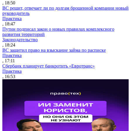
, 18:50
ВС решит, отвечает ли по долгам брошенной компании новый
руководитель
Практика
, 18:47
Путин подписал закон о новых правилах комплексного
развития территорий
Законодательство
, 18:24
ВС защитил право на взыскание займа по расписке
Практика
, 17:11
Сбербанк планирует банкротить «Евротранс»
Практика
, 16:53