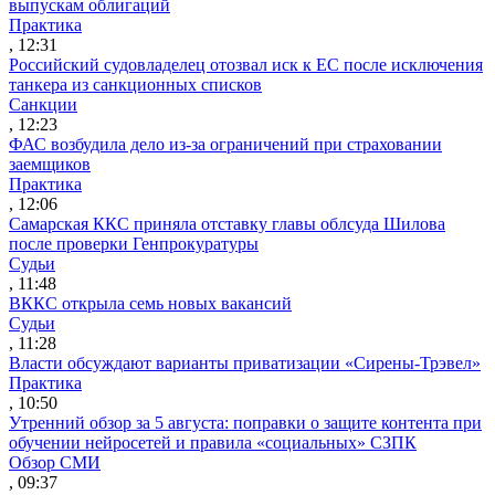
выпускам облигаций
Практика
, 12:31
Российский судовладелец отозвал иск к ЕС после исключения
танкера из санкционных списков
Санкции
, 12:23
ФАС возбудила дело из-за ограничений при страховании
заемщиков
Практика
, 12:06
Самарская ККС приняла отставку главы облсуда Шилова
после проверки Генпрокуратуры
Судьи
, 11:48
ВККС открыла семь новых вакансий
Судьи
, 11:28
Власти обсуждают варианты приватизации «Сирены-Трэвел»
Практика
, 10:50
Утренний обзор за 5 августа: поправки о защите контента при
обучении нейросетей и правила «социальных» СЗПК
Обзор СМИ
, 09:37