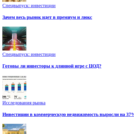
Спецвыпуск: инвестиции
Зачем весь рынок идет в премиум и люкс
Спецвыпуск: инвестиции
Готовы ли инвесторы к длинной игре с ЦОД?
Исследования рынка
Инвестиции в коммерческую недвижимость выросли на 37