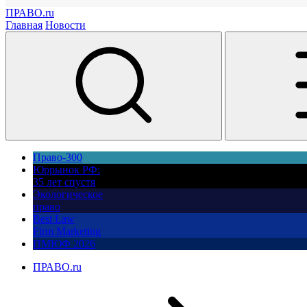
ПРАВО.ru
Главная
Новости
Право-300
Юррынок РФ:
35 лет спустя
Экологическое
право
Best Law
Firm Marketing
ПМЮФ 2026
ПРАВО.ru