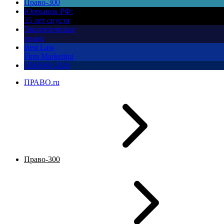
Право-300
Юррынок РФ:
35 лет спустя
Экологическое
право
Best Law
Firm Marketing
ПМЮФ 2026
ПРАВО.ru
Право-300