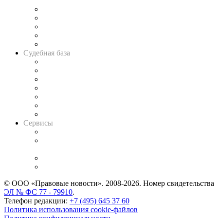
и твёрдой памяти»
Legal Design
Банкротная панорама
Советы для литигаторов
Сговоры на торгах
Авто
Судебная база
Картотека арбитражных дел
Решения арбитражных судов
Календарь рассмотрения арбитражных дел
Досье судей
Информация о судах
RSS лента новостей
Вакансии для юристов
Сервисы
Справочно-правовая система
Casebook: мониторинг дел
и компаний
Caselook: поиск и анализ практики
CASE.ONE: управление юридической службой
© ООО «Правовые новости». 2008-2026.
Номер свидетельства
ЭЛ № ФС 77 - 79910
.
Телефон редакции:
+7 (495) 645 37 60
Политика использования cookie-файлов