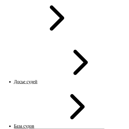
Досье судей
База судов