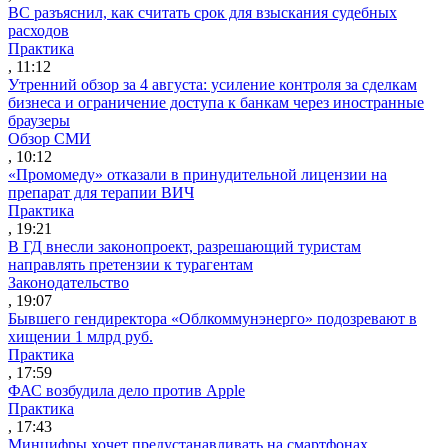
ВС разъяснил, как считать срок для взыскания судебных
расходов
Практика
, 11:12
Утренний обзор за 4 августа: усиление контроля за сделкам
бизнеса и ограничение доступа к банкам через иностранные
браузеры
Обзор СМИ
, 10:12
«Промомеду» отказали в принудительной лицензии на
препарат для терапии ВИЧ
Практика
, 19:21
В ГД внесли законопроект, разрешающий туристам
направлять претензии к турагентам
Законодательство
, 19:07
Бывшего гендиректора «Облкоммунэнерго» подозревают в
хищении 1 млрд руб.
Практика
, 17:59
ФАС возбудила дело против Apple
Практика
, 17:43
Минцифры хочет предустанавливать на смартфонах