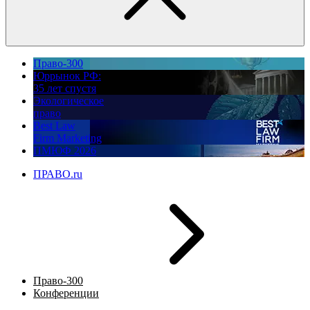
Право-300
Юррынок РФ:
35 лет спустя
Экологическое
право
Best Law
Firm Marketing
ПМЮФ 2026
ПРАВО.ru
Право-300
Конференции