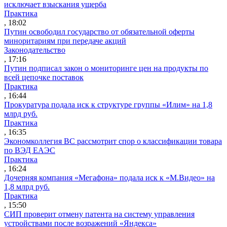
исключает взыскания ущерба
Практика
, 18:02
Путин освободил государство от обязательной оферты
миноритариям при передаче акций
Законодательство
, 17:16
Путин подписал закон о мониторинге цен на продукты по
всей цепочке поставок
Практика
, 16:44
Прокуратура подала иск к структуре группы «Илим» на 1,8
млрд руб.
Практика
, 16:35
Экономколлегия ВС рассмотрит спор о классификации товара
по ВЭД ЕАЭС
Практика
, 16:24
Дочерняя компания «Мегафона» подала иск к «М.Видео» на
1,8 млрд руб.
Практика
, 15:50
СИП проверит отмену патента на систему управления
устройствами после возражений «Яндекса»