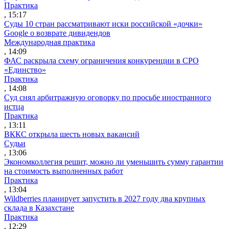
Практика
, 15:17
Суды 10 стран рассматривают иски российской «дочки»
Google о возврате дивидендов
Международная практика
, 14:09
ФАС раскрыла схему ограничения конкуренции в СРО
«Единство»
Практика
, 14:08
Суд снял арбитражную оговорку по просьбе иностранного
истца
Практика
, 13:11
ВККС открыла шесть новых вакансий
Судьи
, 13:06
Экономколлегия решит, можно ли уменьшить сумму гарантии
на стоимость выполненных работ
Практика
, 13:04
Wildberries планирует запустить в 2027 году два крупных
склада в Казахстане
Практика
, 12:29