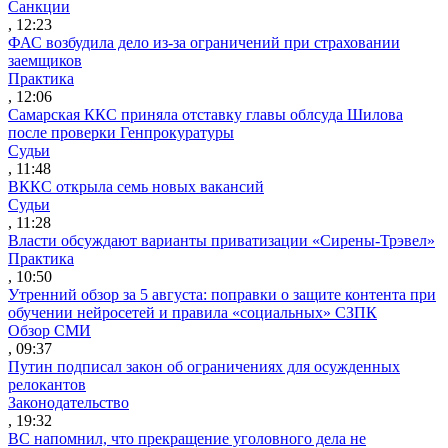
Санкции
, 12:23
ФАС возбудила дело из-за ограничений при страховании
заемщиков
Практика
, 12:06
Самарская ККС приняла отставку главы облсуда Шилова
после проверки Генпрокуратуры
Судьи
, 11:48
ВККС открыла семь новых вакансий
Судьи
, 11:28
Власти обсуждают варианты приватизации «Сирены-Трэвел»
Практика
, 10:50
Утренний обзор за 5 августа: поправки о защите контента при
обучении нейросетей и правила «социальных» СЗПК
Обзор СМИ
, 09:37
Путин подписал закон об ограничениях для осужденных
релокантов
Законодательство
, 19:32
ВС напомнил, что прекращение уголовного дела не