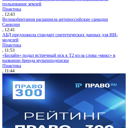
пользование землей
Практика
, 12:43
Великобритания расширила антироссийские санкции
Санкции
, 12:41
АБД предложила стандарт синтетических данных для ИИ-
моделей
Практика
, 11:53
«Билайн» подал встречный иск к Т2 из-за слова «микс» в
названии бренда мультиподписки
Практика
, 11:44