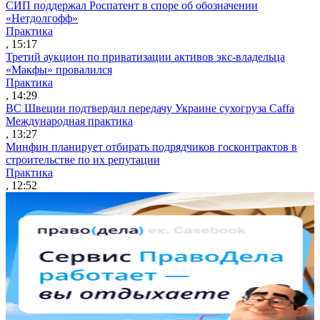
СИП поддержал Роспатент в споре об обозначении
«Нетдолгофф»
Практика
, 15:17
Третий аукцион по приватизации активов экс-владельца
«Макфы» провалился
Практика
, 14:29
ВС Швеции подтвердил передачу Украине сухогруза Caffa
Международная практика
, 13:27
Минфин планирует отбирать подрядчиков госконтрактов в
строительстве по их репутации
Практика
, 12:52