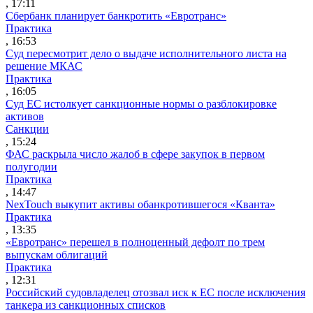
, 17:11
Сбербанк планирует банкротить «Евротранс»
Практика
, 16:53
Суд пересмотрит дело о выдаче исполнительного листа на
решение МКАС
Практика
, 16:05
Суд ЕС истолкует санкционные нормы о разблокировке
активов
Санкции
, 15:24
ФАС раскрыла число жалоб в сфере закупок в первом
полугодии
Практика
, 14:47
NexTouch выкупит активы обанкротившегося «Кванта»
Практика
, 13:35
«Евротранс» перешел в полноценный дефолт по трем
выпускам облигаций
Практика
, 12:31
Российский судовладелец отозвал иск к ЕС после исключения
танкера из санкционных списков