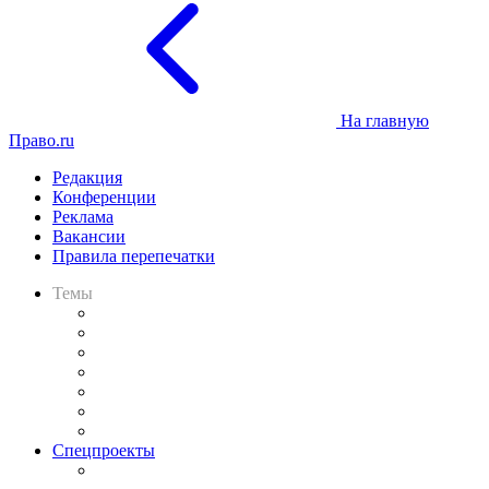
На главную
Право.ru
Редакция
Конференции
Реклама
Вакансии
Правила перепечатки
Темы
Практика
Законодательство
Процесс
Исследования
Рынок юридических услуг
Юридическое сообщество
Важнейшие правовые темы в прессе
Спецпроекты
Подкаст «В здравом уме