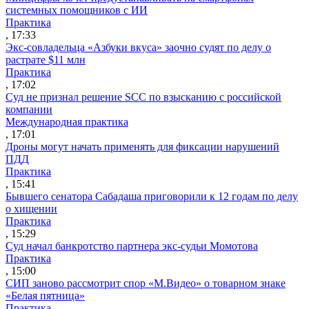
системных помощников с ИИ
Практика
, 17:33
Экс-совладельца «Азбуки вкуса» заочно судят по делу о
растрате $11 млн
Практика
, 17:02
Суд не признал решение SCC по взысканию с российской
компании
Международная практика
, 17:01
Дроны могут начать применять для фиксации нарушений
ПДД
Практика
, 15:41
Бывшего сенатора Сабадаша приговорили к 12 годам по делу
о хищении
Практика
, 15:29
Суд начал банкротство партнера экс-судьи Момотова
Практика
, 15:00
СИП заново рассмотрит спор «М.Видео» о товарном знаке
«Белая пятница»
Практика