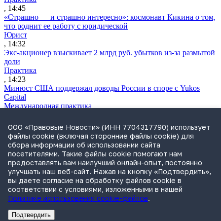
, 14:45
«Страшно — и страшно интересно»: космонавт Кикина о том,
что роднит ее работу с юридической
Юрист
, 14:32
Экс-акционер взыскивает 2 млрд руб. убытков из-за размытой
доли
Практика
, 14:23
Минюст США поддержал доводы России в споре с Yukos
Capital
Международная практика
, 14:06
Чубайс просит приостановить взыскание 5,5 млрд руб. по
ООО «Правовые Новости» (ИНН 7704317790) использует
делу «Роснано»
файлы cookie (включая сторонние файлы cookie) для
Практика
сбора информации об использовании сайта
, 13:15
посетителями. Такие файлы cookie помогают нам
Апелляция БВО разрешила «Альфа-Банку» судиться, несмотря
предоставлять вам наилучший онлайн-опыт, постоянно
на санкции
улучшать наш веб-сайт. Нажав на кнопку «Подтвердить»,
Международная практика
вы даете согласие на обработку файлов cookie в
, 12:30
соответствии с условиями, изложенными в нашей
Политике использования cookie-файлов
.
Подтвердить
Реклама
Адвокатское бюро Санкт-Петербурга «Вертикаль» ИНН 7841290773
Реклама
АО"Право.ру" ИНН: 7708095468