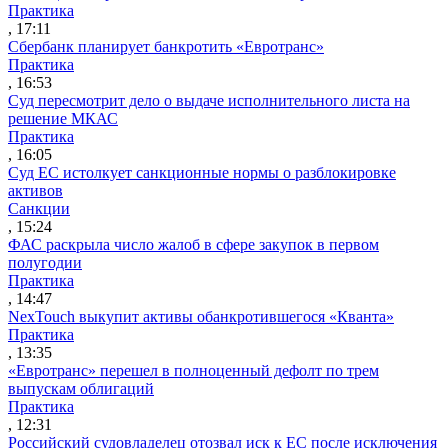
Практика
, 17:11
Сбербанк планирует банкротить «Евротранс»
Практика
, 16:53
Суд пересмотрит дело о выдаче исполнительного листа на
решение МКАС
Практика
, 16:05
Суд ЕС истолкует санкционные нормы о разблокировке
активов
Санкции
, 15:24
ФАС раскрыла число жалоб в сфере закупок в первом
полугодии
Практика
, 14:47
NexTouch выкупит активы обанкротившегося «Кванта»
Практика
, 13:35
«Евротранс» перешел в полноценный дефолт по трем
выпускам облигаций
Практика
, 12:31
Российский судовладелец отозвал иск к ЕС после исключения