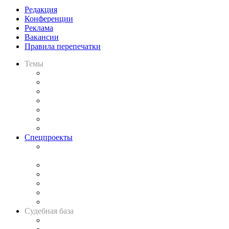
Редакция
Конференции
Реклама
Вакансии
Правила перепечатки
Темы
Практика
Законодательство
Процесс
Исследования
Рынок юридических услуг
Юридическое сообщество
Важнейшие правовые темы в прессе
Спецпроекты
Подкаст «В здравом уме
и твёрдой памяти»
Legal Design
Банкротная панорама
Советы для литигаторов
Сговоры на торгах
Авто
Судебная база
Картотека арбитражных дел