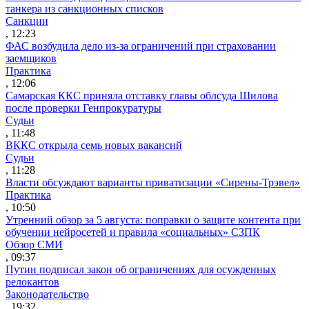
танкера из санкционных списков
Санкции
, 12:23
ФАС возбудила дело из-за ограничений при страховании
заемщиков
Практика
, 12:06
Самарская ККС приняла отставку главы облсуда Шилова
после проверки Генпрокуратуры
Судьи
, 11:48
ВККС открыла семь новых вакансий
Судьи
, 11:28
Власти обсуждают варианты приватизации «Сирены-Трэвел»
Практика
, 10:50
Утренний обзор за 5 августа: поправки о защите контента при
обучении нейросетей и правила «социальных» СЗПК
Обзор СМИ
, 09:37
Путин подписал закон об ограничениях для осужденных
релокантов
Законодательство
, 19:32