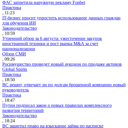
ФАС запретила наружную рекламу Fonbet
Практика
, 11:23
IT-бизнес просит упростить использование данных граждан
для обучения ИИ
Законодательство
, 10:59
Утренний обзор за 6 августа: ужесточение закупок
иностранной техники и рост рынка M&A за счет
национализации
Обзор СМИ
, 09:26
Росимущество проведет новый аукцион по продаже активов
Global Spirits
Практика
, 18:50
ВС решит, отвечает ли по долгам брошенной компании новый
руководитель
Практика
, 18:47
Путин подписал закон о новых правилах комплексного
развития территорий
Законодательство
, 18:24
ВС защитил право на взыскание займа по расписке