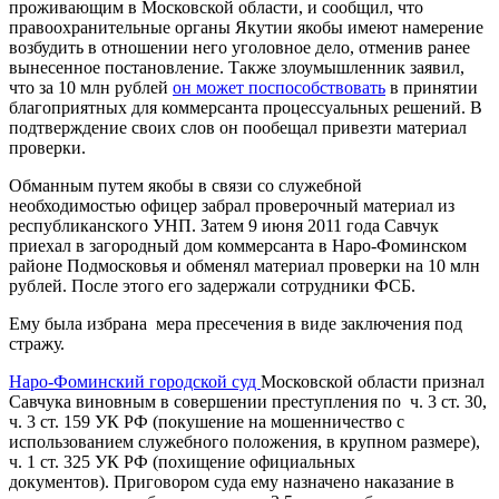
проживающим в Московской области, и сообщил, что
правоохранительные органы Якутии якобы имеют намерение
возбудить в отношении него уголовное дело, отменив ранее
вынесенное постановление. Также злоумышленник заявил,
что за 10 млн рублей
он может поспособствовать
в принятии
благоприятных для коммерсанта процессуальных решений. В
подтверждение своих слов он пообещал привезти материал
проверки.
Обманным путем якобы в связи со служебной
необходимостью офицер забрал проверочный материал из
республиканского УНП. Затем 9 июня 2011 года Савчук
приехал в загородный дом коммерсанта в Наро-Фоминском
районе Подмосковья и обменял материал проверки на 10 млн
рублей. После этого его задержали сотрудники ФСБ.
Ему была избрана мера пресечения в виде заключения под
стражу.
Наро-Фоминский городской суд
Московской области признал
Савчука виновным в совершении преступления по ч. 3 ст. 30,
ч. 3 ст. 159 УК РФ (покушение на мошенничество с
использованием служебного положения, в крупном размере),
ч. 1 ст. 325 УК РФ (похищение официальных
документов). Приговором суда ему назначено наказание в