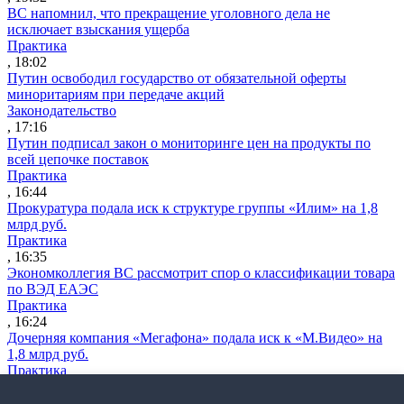
ВС напомнил, что прекращение уголовного дела не
исключает взыскания ущерба
Практика
, 18:02
Путин освободил государство от обязательной оферты
миноритариям при передаче акций
Законодательство
, 17:16
Путин подписал закон о мониторинге цен на продукты по
всей цепочке поставок
Практика
, 16:44
Прокуратура подала иск к структуре группы «Илим» на 1,8
млрд руб.
Практика
, 16:35
Экономколлегия ВС рассмотрит спор о классификации товара
по ВЭД ЕАЭС
Практика
, 16:24
Дочерняя компания «Мегафона» подала иск к «М.Видео» на
1,8 млрд руб.
Практика
, 15:50
СИП проверит отмену патента на систему управления