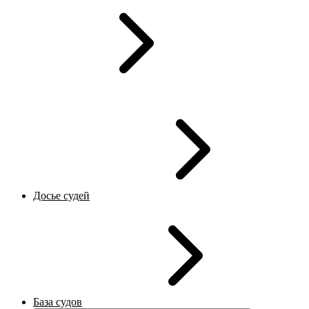
Досье судей
База судов