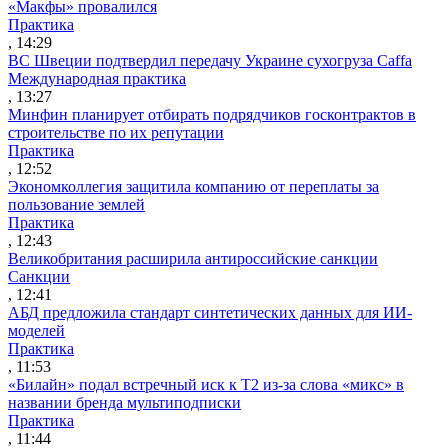
«Макфы» провалился
Практика
, 14:29
ВС Швеции подтвердил передачу Украине сухогруза Caffa
Международная практика
, 13:27
Минфин планирует отбирать подрядчиков госконтрактов в
строительстве по их репутации
Практика
, 12:52
Экономколлегия защитила компанию от переплаты за
пользование землей
Практика
, 12:43
Великобритания расширила антироссийские санкции
Санкции
, 12:41
АБД предложила стандарт синтетических данных для ИИ-
моделей
Практика
, 11:53
«Билайн» подал встречный иск к Т2 из-за слова «микс» в
названии бренда мультиподписки
Практика
, 11:44