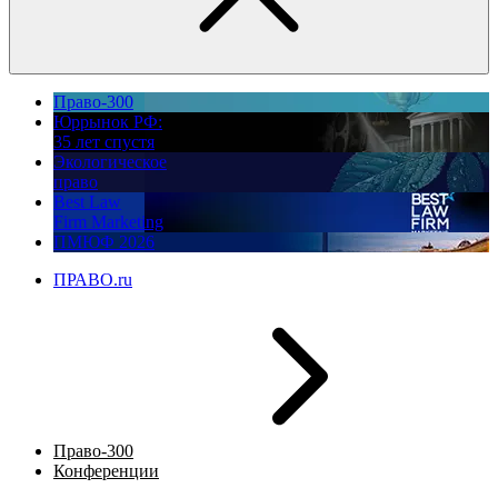
Право-300
Юррынок РФ:
35 лет спустя
Экологическое
право
Best Law
Firm Marketing
ПМЮФ 2026
ПРАВО.ru
Право-300
Конференции