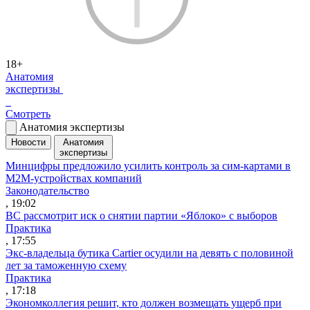
18+
Анатомия
экспертизы
Смотреть
Анатомия экспертизы
Новости
Анатомия
экспертизы
Минцифры предложило усилить контроль за сим-картами в
M2M-устройствах компаний
Законодательство
, 19:02
ВС рассмотрит иск о снятии партии «Яблоко» с выборов
Практика
, 17:55
Экс-владельца бутика Cartier осудили на девять с половиной
лет за таможенную схему
Практика
, 17:18
Экономколлегия решит, кто должен возмещать ущерб при