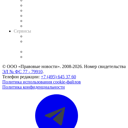
Решения арбитражных судов
Календарь рассмотрения арбитражных дел
Досье судей
Информация о судах
RSS лента новостей
Вакансии для юристов
Сервисы
Справочно-правовая система
Casebook: мониторинг дел
и компаний
Caselook: поиск и анализ практики
CASE.ONE: управление юридической службой
© ООО «Правовые новости». 2008-2026.
Номер свидетельства
ЭЛ № ФС 77 - 79910
.
Телефон редакции:
+7 (495) 645 37 60
Политика использования cookie-файлов
Политика конфиденциальности