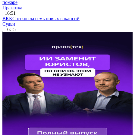
пожаре
Практика
, 16:51
ВККС открыла семь новых вакансий
Судьи
, 16:15