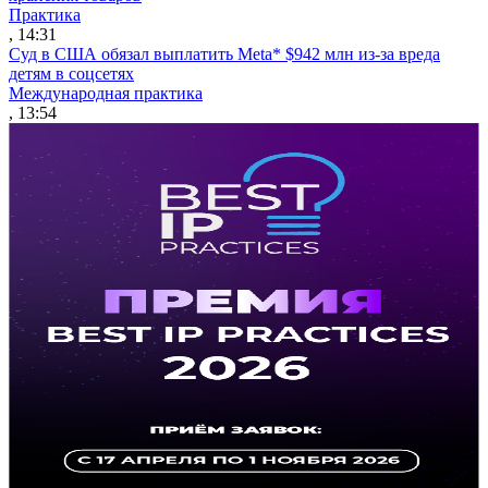
Практика
, 14:31
Суд в США обязал выплатить Meta* $942 млн из-за вреда
детям в соцсетях
Международная практика
, 13:54