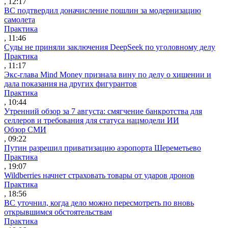
, 12:17
ВС подтвердил доначисление пошлин за модернизацию
самолета
Практика
, 11:46
Суды не приняли заключения DeepSeek по уголовному делу
Практика
, 11:17
Экс-глава Mind Money признала вину по делу о хищении и
дала показания на других фигурантов
Практика
, 10:44
Утренний обзор за 7 августа: смягчение банкротства для
селлеров и требования для статуса нацмодели ИИ
Обзор СМИ
, 09:22
Путин разрешил приватизацию аэропорта Шереметьево
Практика
, 19:07
Wildberries начнет страховать товары от ударов дронов
Практика
, 18:56
ВС уточнил, когда дело можно пересмотреть по вновь
открывшимся обстоятельствам
Практика