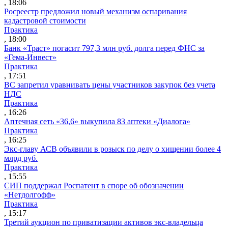
, 18:06
Росреестр предложил новый механизм оспаривания
кадастровой стоимости
Практика
, 18:00
Банк «Траст» погасит 797,3 млн руб. долга перед ФНС за
«Гема-Инвест»
Практика
, 17:51
ВС запретил уравнивать цены участников закупок без учета
НДС
Практика
, 16:26
Аптечная сеть «36,6» выкупила 83 аптеки «Диалога»
Практика
, 16:25
Экс-главу АСВ объявили в розыск по делу о хищении более 4
млрд руб.
Практика
, 15:55
СИП поддержал Роспатент в споре об обозначении
«Нетдолгофф»
Практика
, 15:17
Третий аукцион по приватизации активов экс-владельца