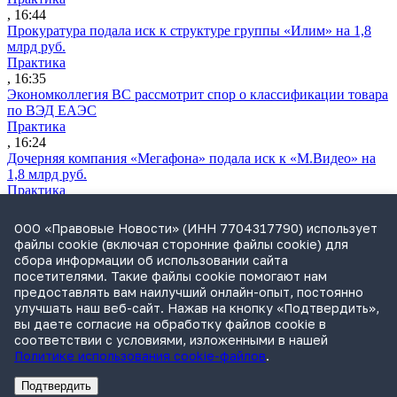
, 16:44
Прокуратура подала иск к структуре группы «Илим» на 1,8
млрд руб.
Практика
, 16:35
Экономколлегия ВС рассмотрит спор о классификации товара
по ВЭД ЕАЭС
Практика
, 16:24
Дочерняя компания «Мегафона» подала иск к «М.Видео» на
1,8 млрд руб.
Практика
, 15:50
СИП проверит отмену патента на систему управления
ООО «Правовые Новости» (ИНН 7704317790) использует
устройствами после возражений «Яндекса»
файлы cookie (включая сторонние файлы cookie) для
Практика
сбора информации об использовании сайта
, 15:17
посетителями. Такие файлы cookie помогают нам
Суды 10 стран рассматривают иски российской «дочки»
предоставлять вам наилучший онлайн-опыт, постоянно
Google о возврате дивидендов
улучшать наш веб-сайт. Нажав на кнопку «Подтвердить»,
Международная практика
вы даете согласие на обработку файлов cookie в
, 14:09
соответствии с условиями, изложенными в нашей
Политике использования cookie-файлов
.
Подтвердить
Реклама
Адвокатское бюро Санкт-Петербурга «Вертикаль» ИНН 7841290773
Реклама
АО"ПРАВО.РУ" ИНН: 7708095468