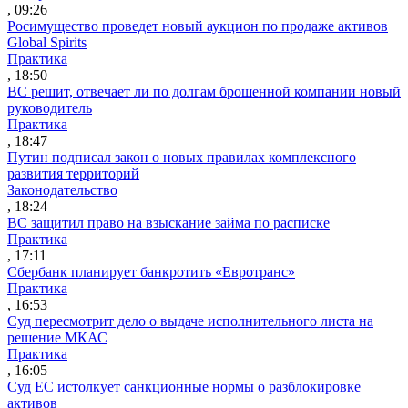
, 09:26
Росимущество проведет новый аукцион по продаже активов
Global Spirits
Практика
, 18:50
ВС решит, отвечает ли по долгам брошенной компании новый
руководитель
Практика
, 18:47
Путин подписал закон о новых правилах комплексного
развития территорий
Законодательство
, 18:24
ВС защитил право на взыскание займа по расписке
Практика
, 17:11
Сбербанк планирует банкротить «Евротранс»
Практика
, 16:53
Суд пересмотрит дело о выдаче исполнительного листа на
решение МКАС
Практика
, 16:05
Суд ЕС истолкует санкционные нормы о разблокировке
активов