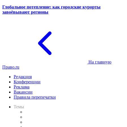
Глобальное потепление: как городские курорты
завоёвывают регионы
На главную
Право.ru
Редакция
Конференции
Реклама
Вакансии
Правила перепечатки
Темы
Практика
Законодательство
Процесс