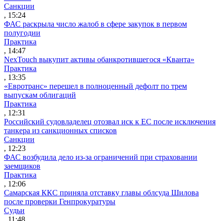
Санкции
, 15:24
ФАС раскрыла число жалоб в сфере закупок в первом
полугодии
Практика
, 14:47
NexTouch выкупит активы обанкротившегося «Кванта»
Практика
, 13:35
«Евротранс» перешел в полноценный дефолт по трем
выпускам облигаций
Практика
, 12:31
Российский судовладелец отозвал иск к ЕС после исключения
танкера из санкционных списков
Санкции
, 12:23
ФАС возбудила дело из-за ограничений при страховании
заемщиков
Практика
, 12:06
Самарская ККС приняла отставку главы облсуда Шилова
после проверки Генпрокуратуры
Судьи
, 11:48