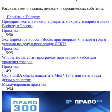
Рассказываем о важных деловых и юридических событиях.
Перейти в Telegram
Предприниматель не смог прекратить охрану товарного знака
Burberry в России
Практика
, 15:50
Экс-директора Popcorn Books приговорили к четырем годам
условно по делу о пропаганде ЛГБТ*
Практика
, 15:25
Wildberries запустит программу партнерских хабов для
хранения товаров
Практика
, 14:31
Суд в США обязал выплатить Meta* $942 млн из-за вреда
детям в соцсетях
Международная практика
, 13:54