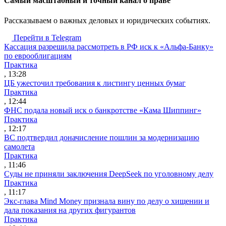
Cамый масштабный и точный канал о праве
Рассказываем о важных деловых и юридических событиях.
Перейти в Telegram
Кассация разрешила рассмотреть в РФ иск к «Альфа-Банку»
по еврооблигациям
Практика
, 13:28
ЦБ ужесточил требования к листингу ценных бумаг
Практика
, 12:44
ФНС подала новый иск о банкротстве «Кама Шиппинг»
Практика
, 12:17
ВС подтвердил доначисление пошлин за модернизацию
самолета
Практика
, 11:46
Суды не приняли заключения DeepSeek по уголовному делу
Практика
, 11:17
Экс-глава Mind Money признала вину по делу о хищении и
дала показания на других фигурантов
Практика