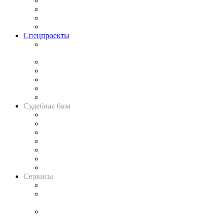
Исследования
Рынок юридических услуг
Юридическое сообщество
Важнейшие правовые темы в прессе
Спецпроекты
Подкаст «В здравом уме
и твёрдой памяти»
Legal Design
Банкротная панорама
Советы для литигаторов
Сговоры на торгах
Авто
Судебная база
Картотека арбитражных дел
Решения арбитражных судов
Календарь рассмотрения арбитражных дел
Досье судей
Информация о судах
RSS лента новостей
Вакансии для юристов
Сервисы
Справочно-правовая система
Casebook: мониторинг дел
и компаний
Caselook: поиск и анализ практики