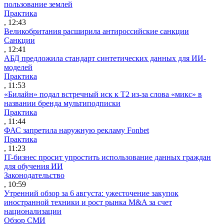
пользование землей
Практика
, 12:43
Великобритания расширила антироссийские санкции
Санкции
, 12:41
АБД предложила стандарт синтетических данных для ИИ-
моделей
Практика
, 11:53
«Билайн» подал встречный иск к Т2 из-за слова «микс» в
названии бренда мультиподписки
Практика
, 11:44
ФАС запретила наружную рекламу Fonbet
Практика
, 11:23
IT-бизнес просит упростить использование данных граждан
для обучения ИИ
Законодательство
, 10:59
Утренний обзор за 6 августа: ужесточение закупок
иностранной техники и рост рынка M&A за счет
национализации
Обзор СМИ