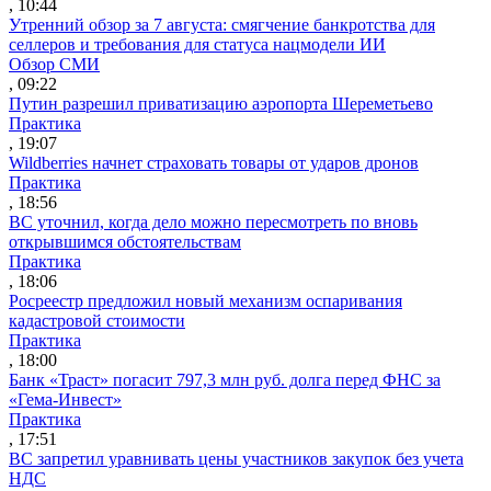
, 10:44
Утренний обзор за 7 августа: смягчение банкротства для
селлеров и требования для статуса нацмодели ИИ
Обзор СМИ
, 09:22
Путин разрешил приватизацию аэропорта Шереметьево
Практика
, 19:07
Wildberries начнет страховать товары от ударов дронов
Практика
, 18:56
ВС уточнил, когда дело можно пересмотреть по вновь
открывшимся обстоятельствам
Практика
, 18:06
Росреестр предложил новый механизм оспаривания
кадастровой стоимости
Практика
, 18:00
Банк «Траст» погасит 797,3 млн руб. долга перед ФНС за
«Гема-Инвест»
Практика
, 17:51
ВС запретил уравнивать цены участников закупок без учета
НДС