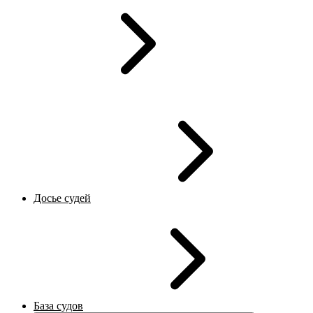
Досье судей
База судов