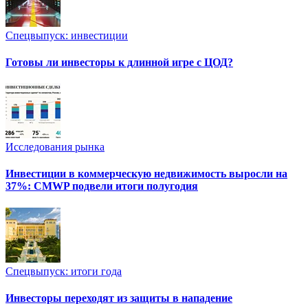
Спецвыпуск: инвестиции
Готовы ли инвесторы к длинной игре с ЦОД?
Исследования рынка
Инвестиции в коммерческую недвижимость выросли на
37%: CMWP подвели итоги полугодия
Спецвыпуск: итоги года
Инвесторы переходят из защиты в нападение