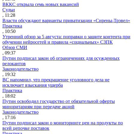
ВККС открыла семь новых вакансий
Судьи
, 11:28
Власти обсуждают варианты приватизации «Сирены-Трэвел»
Практика
, 10:50
Утренний обзор за 5 августа: поправки о защите контента при
обучении нейросетей и правила «социальных» СЗПК
Обзор СМИ
, 09:37
Путин подписал закон об ограничениях для осужденных
релокантов
Законодательство
, 19:32
ВС напомнил, что прекращение уголовного дела не
исключает взыскания ущерба
Практика
, 18:02
Путин освободил государство от обязательной оферты
миноритариям при передаче акций
Законодательство
, 17:16
Путин подписал закон о мониторинге цен на продукты по
всей цепочке поставок
Практика