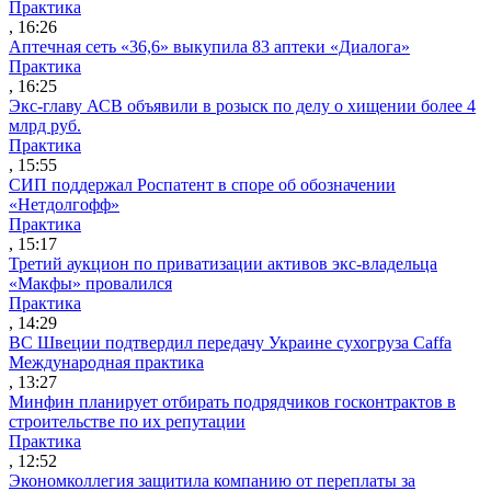
Практика
, 16:26
Аптечная сеть «36,6» выкупила 83 аптеки «Диалога»
Практика
, 16:25
Экс-главу АСВ объявили в розыск по делу о хищении более 4
млрд руб.
Практика
, 15:55
СИП поддержал Роспатент в споре об обозначении
«Нетдолгофф»
Практика
, 15:17
Третий аукцион по приватизации активов экс-владельца
«Макфы» провалился
Практика
, 14:29
ВС Швеции подтвердил передачу Украине сухогруза Caffa
Международная практика
, 13:27
Минфин планирует отбирать подрядчиков госконтрактов в
строительстве по их репутации
Практика
, 12:52
Экономколлегия защитила компанию от переплаты за