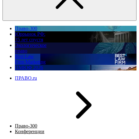
Право-300
Юррынок РФ:
35 лет спустя
Экологическое
право
Best Law
Firm Marketing
ПМЮФ 2026
ПРАВО.ru
Право-300
Конференции