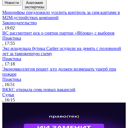
Новости
Анатомия
экспертизы
Минцифры предложило усилить контроль за сим-картами в
M2M-устройствах компаний
Законодательство
, 19:02
ВС рассмотрит иск о снятии партии «Яблоко» с выборов
Практика
, 17:55
Экс-владельца бутика Cartier осудили на девять с половиной
лет за таможенную схему
Практика
, 17:18
Экономколлегия решит, кто должен возмещать ущерб при
пожаре
Практика
, 16:51
ВККС открыла семь новых вакансий
Судьи
, 16:15