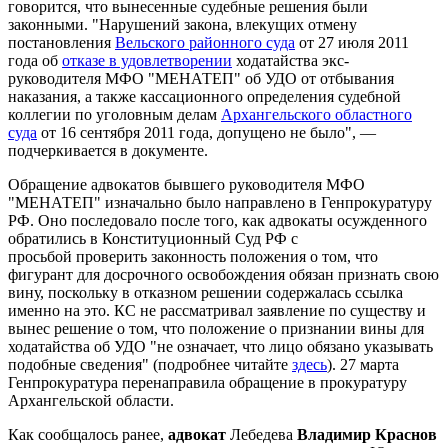
говорится, что вынесенные судебные решения были
законными. "Нарушений закона, влекущих отмену
постановления
Вельского районного суда
от 27 июля 2011
года об
отказе в удовлетворении
ходатайства экс-
руководителя МФО "МЕНАТЕП" об УДО от отбывания
наказания, а также кассационного определения судебной
коллегии по уголовным делам
Архангельского областного
суда
от 16 сентября 2011 года, допущено не было", —
подчеркивается в документе.
Обращение адвокатов бывшего руководителя МФО
"МЕНАТЕП" изначально было направлено в Генпрокуратуру
РФ. Оно последовало после того, как адвокаты осужденного
обратились в Конституционный Суд РФ с
просьбой проверить законность положения о том, что
фигурант для досрочного освобождения обязан признать свою
вину, поскольку в отказном решении содержалась ссылка
именно на это. КС не рассматривал заявление по существу и
вынес решение о том, что положение о признании вины для
ходатайства об УДО "не означает, что лицо обязано указывать
подобные сведения" (подробнее читайте
здесь
). 27 марта
Генпрокуратура перенаправила обращение в прокуратуру
Архангельской области.
Как сообщалось ранее,
адвокат
Лебедева
Владимир Краснов