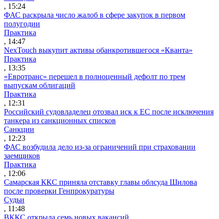
, 15:24
ФАС раскрыла число жалоб в сфере закупок в первом
полугодии
Практика
, 14:47
NexTouch выкупит активы обанкротившегося «Кванта»
Практика
, 13:35
«Евротранс» перешел в полноценный дефолт по трем
выпускам облигаций
Практика
, 12:31
Российский судовладелец отозвал иск к ЕС после исключения
танкера из санкционных списков
Санкции
, 12:23
ФАС возбудила дело из-за ограничений при страховании
заемщиков
Практика
, 12:06
Самарская ККС приняла отставку главы облсуда Шилова
после проверки Генпрокуратуры
Судьи
, 11:48
ВККС открыла семь новых вакансий