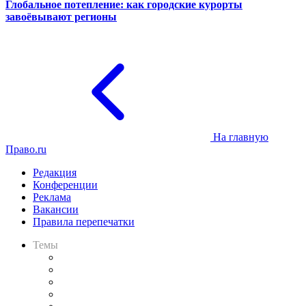
Глобальное потепление: как городские курорты
завоёвывают регионы
На главную
Право.ru
Редакция
Конференции
Реклама
Вакансии
Правила перепечатки
Темы
Практика
Законодательство
Процесс
Исследования