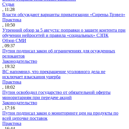
Судьи
, 11:28
Власти обсуждают варианты приватизации «Сирены-Трэвел»
Практика
, 10:50
Утренний обзор за 5 августа: поправки о защите контента при
обучении нейросетей и правила «социальных» СЗПК
Обзор СМИ
, 09:37
Путин подписал закон об ограничениях для осужденных
релокантов
Законодательство
, 19:32
ВС напомнил, что прекращение уголовного дела не
исключает взыскания ущерба
Практика
, 18:02
Путин освободил государство от обязательной оферты
миноритариям при передаче акций
Законодательство
, 17:16
Путин подписал закон о мониторинге цен на продукты по
всей цепочке поставок
Практика
, 16:44