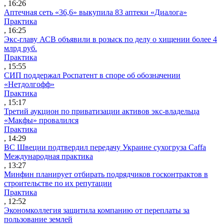
, 16:26
Аптечная сеть «36,6» выкупила 83 аптеки «Диалога»
Практика
, 16:25
Экс-главу АСВ объявили в розыск по делу о хищении более 4
млрд руб.
Практика
, 15:55
СИП поддержал Роспатент в споре об обозначении
«Нетдолгофф»
Практика
, 15:17
Третий аукцион по приватизации активов экс-владельца
«Макфы» провалился
Практика
, 14:29
ВС Швеции подтвердил передачу Украине сухогруза Caffa
Международная практика
, 13:27
Минфин планирует отбирать подрядчиков госконтрактов в
строительстве по их репутации
Практика
, 12:52
Экономколлегия защитила компанию от переплаты за
пользование землей