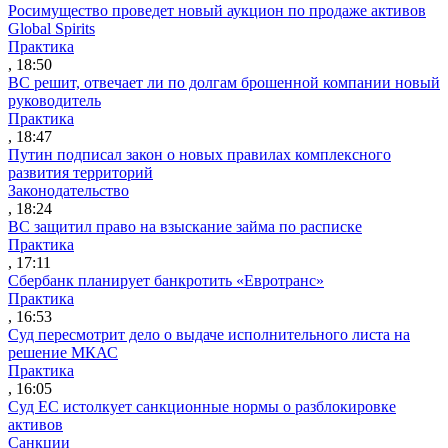
Росимущество проведет новый аукцион по продаже активов
Global Spirits
Практика
, 18:50
ВС решит, отвечает ли по долгам брошенной компании новый
руководитель
Практика
, 18:47
Путин подписал закон о новых правилах комплексного
развития территорий
Законодательство
, 18:24
ВС защитил право на взыскание займа по расписке
Практика
, 17:11
Сбербанк планирует банкротить «Евротранс»
Практика
, 16:53
Суд пересмотрит дело о выдаче исполнительного листа на
решение МКАС
Практика
, 16:05
Суд ЕС истолкует санкционные нормы о разблокировке
активов
Санкции