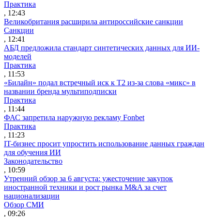
Практика
, 12:43
Великобритания расширила антироссийские санкции
Санкции
, 12:41
АБД предложила стандарт синтетических данных для ИИ-
моделей
Практика
, 11:53
«Билайн» подал встречный иск к Т2 из-за слова «микс» в
названии бренда мультиподписки
Практика
, 11:44
ФАС запретила наружную рекламу Fonbet
Практика
, 11:23
IT-бизнес просит упростить использование данных граждан
для обучения ИИ
Законодательство
, 10:59
Утренний обзор за 6 августа: ужесточение закупок
иностранной техники и рост рынка M&A за счет
национализации
Обзор СМИ
, 09:26