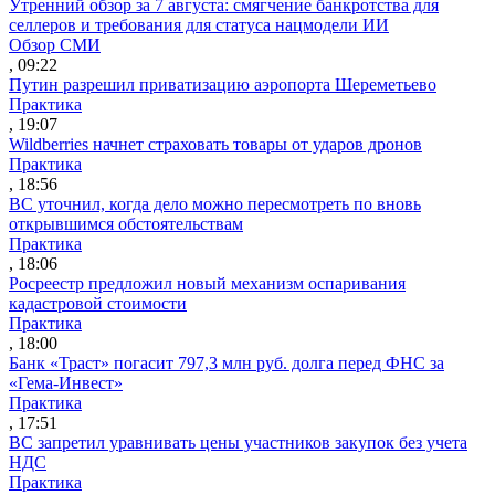
Утренний обзор за 7 августа: смягчение банкротства для
селлеров и требования для статуса нацмодели ИИ
Обзор СМИ
, 09:22
Путин разрешил приватизацию аэропорта Шереметьево
Практика
, 19:07
Wildberries начнет страховать товары от ударов дронов
Практика
, 18:56
ВС уточнил, когда дело можно пересмотреть по вновь
открывшимся обстоятельствам
Практика
, 18:06
Росреестр предложил новый механизм оспаривания
кадастровой стоимости
Практика
, 18:00
Банк «Траст» погасит 797,3 млн руб. долга перед ФНС за
«Гема-Инвест»
Практика
, 17:51
ВС запретил уравнивать цены участников закупок без учета
НДС
Практика