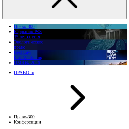
Право-300
Юррынок РФ:
35 лет спустя
Экологическое
право
Best Law
Firm Marketing
ПМЮФ 2026
ПРАВО.ru
Право-300
Конференции