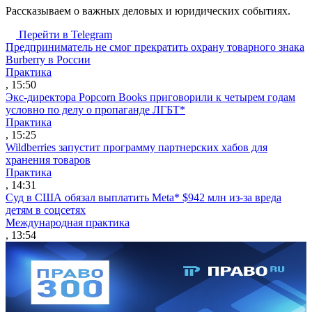
Рассказываем о важных деловых и юридических событиях.
Перейти в Telegram
Предприниматель не смог прекратить охрану товарного знака
Burberry в России
Практика
, 15:50
Экс-директора Popcorn Books приговорили к четырем годам
условно по делу о пропаганде ЛГБТ*
Практика
, 15:25
Wildberries запустит программу партнерских хабов для
хранения товаров
Практика
, 14:31
Суд в США обязал выплатить Meta* $942 млн из-за вреда
детям в соцсетях
Международная практика
, 13:54