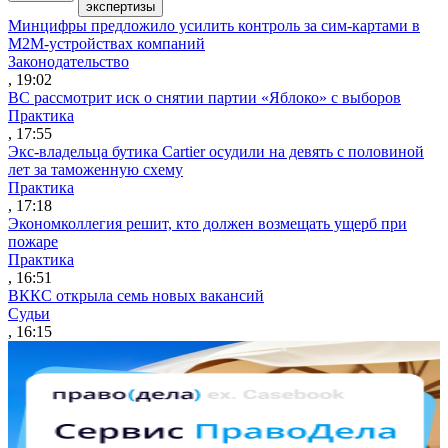
экспертизы
Минцифры предложило усилить контроль за сим-картами в
M2M-устройствах компаний
Законодательство
, 19:02
ВС рассмотрит иск о снятии партии «Яблоко» с выборов
Практика
, 17:55
Экс-владельца бутика Cartier осудили на девять с половиной
лет за таможенную схему
Практика
, 17:18
Экономколлегия решит, кто должен возмещать ущерб при
пожаре
Практика
, 16:51
ВККС открыла семь новых вакансий
Судьи
, 16:15