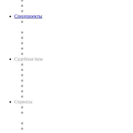
Рынок юридических услуг
Юридическое сообщество
Важнейшие правовые темы в прессе
Спецпроекты
Подкаст «В здравом уме
и твёрдой памяти»
Legal Design
Банкротная панорама
Советы для литигаторов
Сговоры на торгах
Авто
Судебная база
Картотека арбитражных дел
Решения арбитражных судов
Календарь рассмотрения арбитражных дел
Досье судей
Информация о судах
RSS лента новостей
Вакансии для юристов
Сервисы
Справочно-правовая система
Casebook: мониторинг дел
и компаний
Caselook: поиск и анализ практики
CASE.ONE: управление юридической службой