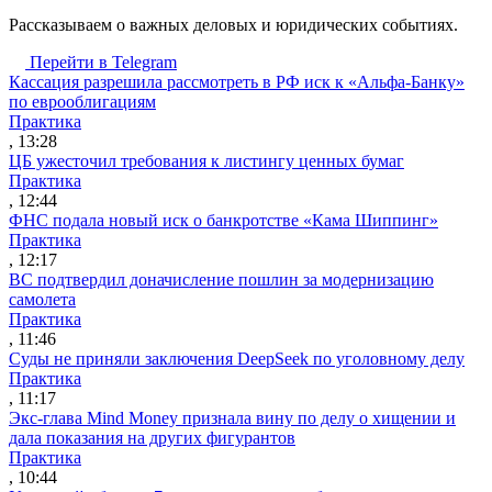
Рассказываем о важных деловых и юридических событиях.
Перейти в Telegram
Кассация разрешила рассмотреть в РФ иск к «Альфа-Банку»
по еврооблигациям
Практика
, 13:28
ЦБ ужесточил требования к листингу ценных бумаг
Практика
, 12:44
ФНС подала новый иск о банкротстве «Кама Шиппинг»
Практика
, 12:17
ВС подтвердил доначисление пошлин за модернизацию
самолета
Практика
, 11:46
Суды не приняли заключения DeepSeek по уголовному делу
Практика
, 11:17
Экс-глава Mind Money признала вину по делу о хищении и
дала показания на других фигурантов
Практика
, 10:44