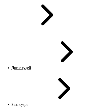
Досье судей
База судов