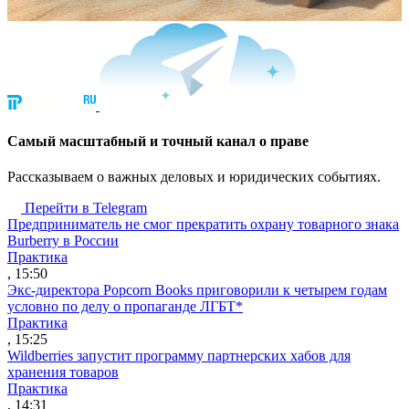
Cамый масштабный и точный канал о праве
Рассказываем о важных деловых и юридических событиях.
Перейти в Telegram
Предприниматель не смог прекратить охрану товарного знака
Burberry в России
Практика
, 15:50
Экс-директора Popcorn Books приговорили к четырем годам
условно по делу о пропаганде ЛГБТ*
Практика
, 15:25
Wildberries запустит программу партнерских хабов для
хранения товаров
Практика
, 14:31