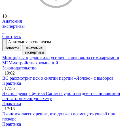
18+
Анатомия
экспертизы
Смотреть
Анатомия экспертизы
Новости
Анатомия
экспертизы
Минцифры предложило усилить контроль за сим-картами в
M2M-устройствах компаний
Законодательство
, 19:02
ВС рассмотрит иск о снятии партии «Яблоко» с выборов
Практика
, 17:55
Экс-владельца бутика Cartier осудили на девять с половиной
лет за таможенную схему
Практика
, 17:18
Экономколлегия решит, кто должен возмещать ущерб при
пожаре
Практика