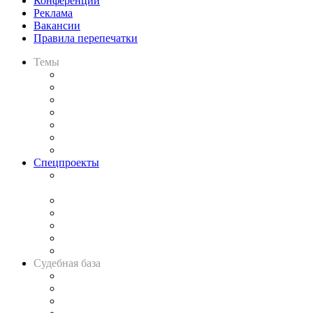
Конференции
Реклама
Вакансии
Правила перепечатки
Темы
Практика
Законодательство
Процесс
Исследования
Рынок юридических услуг
Юридическое сообщество
Важнейшие правовые темы в прессе
Спецпроекты
Подкаст «В здравом уме
и твёрдой памяти»
Legal Design
Банкротная панорама
Советы для литигаторов
Сговоры на торгах
Авто
Судебная база
Картотека арбитражных дел
Решения арбитражных судов
Календарь рассмотрения арбитражных дел