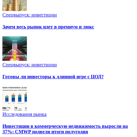
Спецвыпуск: инвестиции
Зачем весь рынок идет в премиум и люкс
Спецвыпуск: инвестиции
Готовы ли инвесторы к длинной игре с ЦОД?
Исследования рынка
Инвестиции в коммерческую недвижимость выросли на
37%: CMWP подвели итоги полугодия