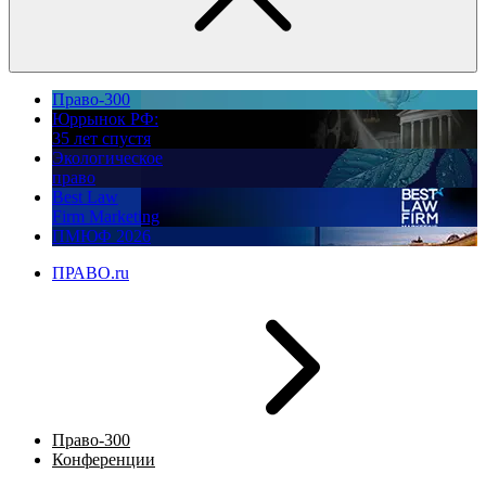
Право-300
Юррынок РФ:
35 лет спустя
Экологическое
право
Best Law
Firm Marketing
ПМЮФ 2026
ПРАВО.ru
Право-300
Конференции