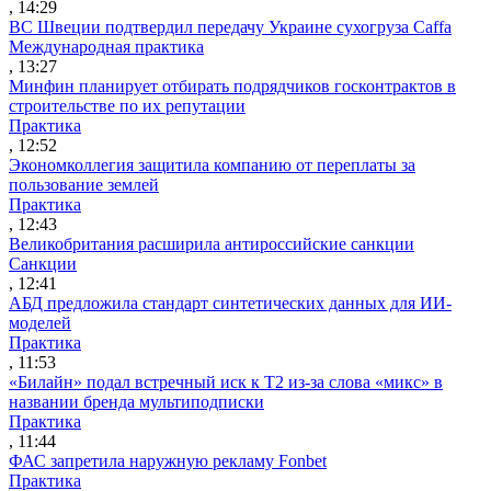
, 14:29
ВС Швеции подтвердил передачу Украине сухогруза Caffa
Международная практика
, 13:27
Минфин планирует отбирать подрядчиков госконтрактов в
строительстве по их репутации
Практика
, 12:52
Экономколлегия защитила компанию от переплаты за
пользование землей
Практика
, 12:43
Великобритания расширила антироссийские санкции
Санкции
, 12:41
АБД предложила стандарт синтетических данных для ИИ-
моделей
Практика
, 11:53
«Билайн» подал встречный иск к Т2 из-за слова «микс» в
названии бренда мультиподписки
Практика
, 11:44
ФАС запретила наружную рекламу Fonbet
Практика