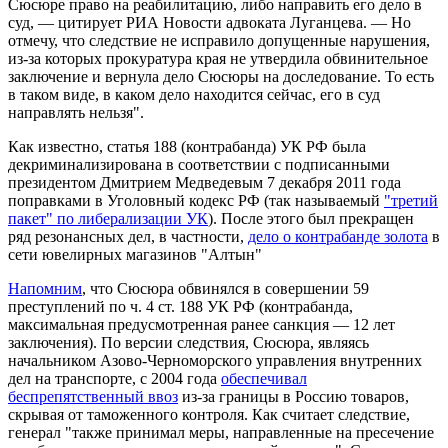
Сюсюре право на реабилитацию, либо направить его дело в
суд, — цитирует РИА Новости адвоката Луганцева. — Но
отмечу, что следствие не исправило допущенные нарушения,
из-за которых прокуратура края не утвердила обвинительное
заключение и вернула дело Сюсюры на доследование. То есть
в таком виде, в каком дело находится сейчас, его в суд
направлять нельзя".
Как известно, статья 188 (контрабанда) УК РФ была
декриминализирована в соответствии с подписанными
президентом Дмитрием Медведевым 7 декабря 2011 года
поправками в Уголовный кодекс РФ (так называемый
"третий
пакет" по либерализации УК
). После этого был прекращен
ряд резонансных дел, в частности,
дело о контрабанде золота
в
сети ювелирных магазинов "Алтын"
Напомним
, что Сюсюра обвинялся в совершении 59
преступлений по ч. 4 ст. 188 УК РФ (контрабанда,
максимальная предусмотренная ранее санкция — 12 лет
заключения). По версии следствия, Сюсюра, являясь
начальником Азово-Черноморского управления внутренних
дел на транспорте, с 2004 года
обеспечивал
беспрепятственный ввоз
из-за границы в Россию товаров,
скрывая от таможенного контроля. Как считает следствие,
генерал "также принимал меры, направленные на пресечение