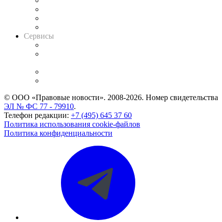
Досье судей
Информация о судах
RSS лента новостей
Вакансии для юристов
Сервисы
Справочно-правовая система
Casebook: мониторинг дел
и компаний
Caselook: поиск и анализ практики
CASE.ONE: управление юридической службой
© ООО «Правовые новости». 2008-2026.
Номер свидетельства
ЭЛ № ФС 77 - 79910
.
Телефон редакции:
+7 (495) 645 37 60
Политика использования cookie-файлов
Политика конфиденциальности