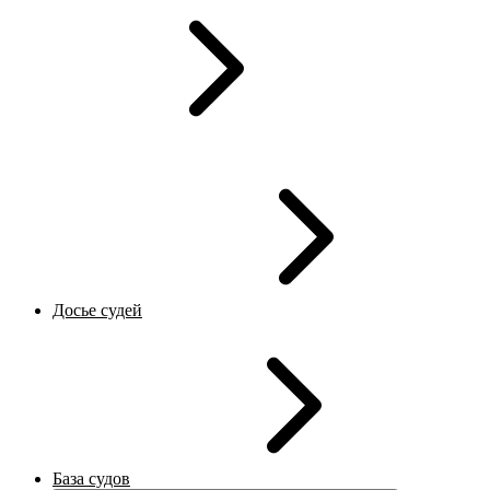
Досье судей
База судов