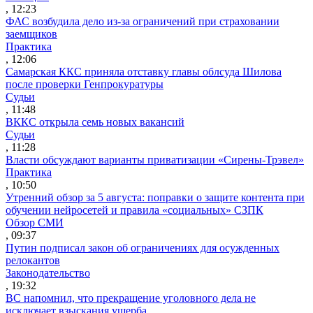
, 12:23
ФАС возбудила дело из-за ограничений при страховании
заемщиков
Практика
, 12:06
Самарская ККС приняла отставку главы облсуда Шилова
после проверки Генпрокуратуры
Судьи
, 11:48
ВККС открыла семь новых вакансий
Судьи
, 11:28
Власти обсуждают варианты приватизации «Сирены-Трэвел»
Практика
, 10:50
Утренний обзор за 5 августа: поправки о защите контента при
обучении нейросетей и правила «социальных» СЗПК
Обзор СМИ
, 09:37
Путин подписал закон об ограничениях для осужденных
релокантов
Законодательство
, 19:32
ВС напомнил, что прекращение уголовного дела не
исключает взыскания ущерба