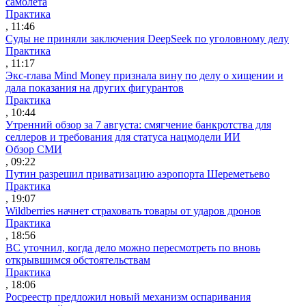
самолета
Практика
, 11:46
Суды не приняли заключения DeepSeek по уголовному делу
Практика
, 11:17
Экс-глава Mind Money признала вину по делу о хищении и
дала показания на других фигурантов
Практика
, 10:44
Утренний обзор за 7 августа: смягчение банкротства для
селлеров и требования для статуса нацмодели ИИ
Обзор СМИ
, 09:22
Путин разрешил приватизацию аэропорта Шереметьево
Практика
, 19:07
Wildberries начнет страховать товары от ударов дронов
Практика
, 18:56
ВС уточнил, когда дело можно пересмотреть по вновь
открывшимся обстоятельствам
Практика
, 18:06
Росреестр предложил новый механизм оспаривания