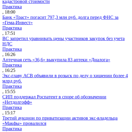
кадастровой стоимости
Практика
, 18:00
Банк «Траст» погасит 797,3 млн руб. долга перед ФНС за
«Гема-Инвест»
Практика
, 17:51
ВС запретил уравнивать цены участников закупок без учета
НДС
Практика
, 16:26
Аптечная сеть «36,6» выкупила 83 аптеки «Диалога»
Практика
, 16:25
Экс-главу АСВ объявили в розыск по делу о хищении более 4
млрд руб.
Практика
, 15:55
СИП поддержал Роспатент в споре об обозначении
«Нетдолгофф»
Практика
, 15:17
Третий аукцион по приватизации активов экс-владельца
«Макфы» провалился
Практика