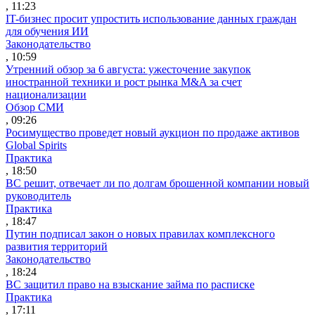
, 11:23
IT-бизнес просит упростить использование данных граждан
для обучения ИИ
Законодательство
, 10:59
Утренний обзор за 6 августа: ужесточение закупок
иностранной техники и рост рынка M&A за счет
национализации
Обзор СМИ
, 09:26
Росимущество проведет новый аукцион по продаже активов
Global Spirits
Практика
, 18:50
ВС решит, отвечает ли по долгам брошенной компании новый
руководитель
Практика
, 18:47
Путин подписал закон о новых правилах комплексного
развития территорий
Законодательство
, 18:24
ВС защитил право на взыскание займа по расписке
Практика
, 17:11