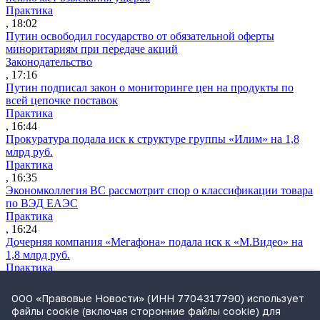
Практика
, 18:02
Путин освободил государство от обязательной оферты
миноритариям при передаче акций
Законодательство
, 17:16
Путин подписал закон о мониторинге цен на продукты по
всей цепочке поставок
Практика
, 16:44
Прокуратура подала иск к структуре группы «Илим» на 1,8
млрд руб.
Практика
, 16:35
Экономколлегия ВС рассмотрит спор о классификации товара
по ВЭД ЕАЭС
Практика
, 16:24
Дочерняя компания «Мегафона» подала иск к «М.Видео» на
1,8 млрд руб.
Практика
, 15:50
СИП проверит отмену патента на систему управления
ООО «Правовые Новости» (ИНН 7704317790) использует
устройствами после возражений «Яндекса»
файлы cookie (включая сторонние файлы cookie) для
Практика