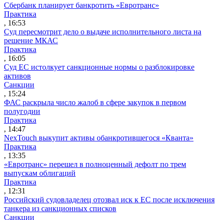
Сбербанк планирует банкротить «Евротранс»
Практика
, 16:53
Суд пересмотрит дело о выдаче исполнительного листа на
решение МКАС
Практика
, 16:05
Суд ЕС истолкует санкционные нормы о разблокировке
активов
Санкции
, 15:24
ФАС раскрыла число жалоб в сфере закупок в первом
полугодии
Практика
, 14:47
NexTouch выкупит активы обанкротившегося «Кванта»
Практика
, 13:35
«Евротранс» перешел в полноценный дефолт по трем
выпускам облигаций
Практика
, 12:31
Российский судовладелец отозвал иск к ЕС после исключения
танкера из санкционных списков
Санкции