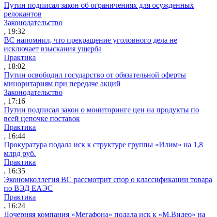
Путин подписал закон об ограничениях для осужденных
релокантов
Законодательство
, 19:32
ВС напомнил, что прекращение уголовного дела не
исключает взыскания ущерба
Практика
, 18:02
Путин освободил государство от обязательной оферты
миноритариям при передаче акций
Законодательство
, 17:16
Путин подписал закон о мониторинге цен на продукты по
всей цепочке поставок
Практика
, 16:44
Прокуратура подала иск к структуре группы «Илим» на 1,8
млрд руб.
Практика
, 16:35
Экономколлегия ВС рассмотрит спор о классификации товара
по ВЭД ЕАЭС
Практика
, 16:24
Дочерняя компания «Мегафона» подала иск к «М.Видео» на