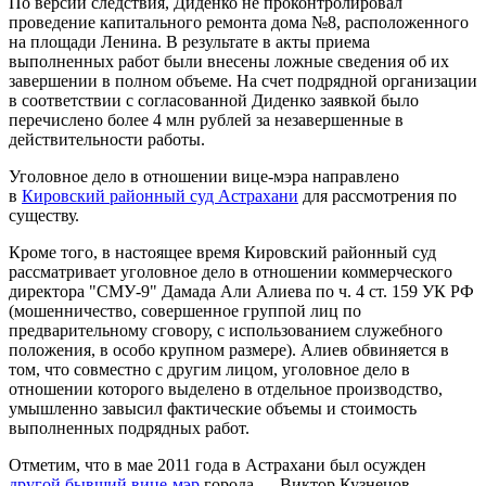
По версии следствия, Диденко не проконтролировал
проведение капитального ремонта дома №8, расположенного
на площади Ленина. В результате в акты приема
выполненных работ были внесены ложные сведения об их
завершении в полном объеме. На счет подрядной организации
в соответствии с согласованной Диденко заявкой было
перечислено более 4 млн рублей за незавершенные в
действительности работы.
Уголовное дело в отношении вице-мэра направлено
в
Кировский районный суд Астрахани
для рассмотрения по
существу.
Кроме того, в настоящее время Кировский районный суд
рассматривает уголовное дело в отношении коммерческого
директора "СМУ-9" Дамада Али Алиева по ч. 4 ст. 159 УК РФ
(мошенничество, совершенное группой лиц по
предварительному сговору, с использованием служебного
положения, в особо крупном размере). Алиев обвиняется в
том, что совместно с другим лицом, уголовное дело в
отношении которого выделено в отдельное производство,
умышленно завысил фактические объемы и стоимость
выполненных подрядных работ.
Отметим, что в мае 2011 года в Астрахани был осужден
другой бывший вице-мэр
города — Виктор Кузнецов,