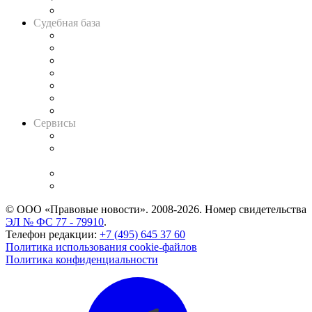
Авто
Судебная база
Картотека арбитражных дел
Решения арбитражных судов
Календарь рассмотрения арбитражных дел
Досье судей
Информация о судах
RSS лента новостей
Вакансии для юристов
Сервисы
Справочно-правовая система
Casebook: мониторинг дел
и компаний
Caselook: поиск и анализ практики
CASE.ONE: управление юридической службой
© ООО «Правовые новости». 2008-2026.
Номер свидетельства
ЭЛ № ФС 77 - 79910
.
Телефон редакции:
+7 (495) 645 37 60
Политика использования cookie-файлов
Политика конфиденциальности