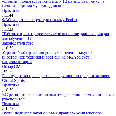
«Билайн» подал встречный иск к Т2 из-за слова «микс» в
названии бренда мультиподписки
Практика
, 11:44
ФАС запретила наружную рекламу Fonbet
Практика
, 11:23
IT-бизнес просит упростить использование данных граждан
для обучения ИИ
Законодательство
, 10:59
Утренний обзор за 6 августа: ужесточение закупок
иностранной техники и рост рынка M&A за счет
национализации
Обзор СМИ
, 09:26
Росимущество проведет новый аукцион по продаже активов
Global Spirits
Практика
, 18:50
ВС решит, отвечает ли по долгам брошенной компании новый
руководитель
Практика
, 18:47
Путин подписал закон о новых правилах комплексного