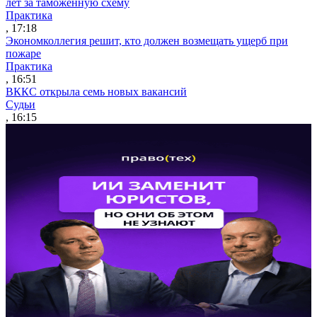
лет за таможенную схему
Практика
, 17:18
Экономколлегия решит, кто должен возмещать ущерб при
пожаре
Практика
, 16:51
ВККС открыла семь новых вакансий
Судьи
, 16:15