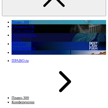
Право-300
Юррынок РФ:
35 лет спустя
Экологическое
право
Best Law
Firm Marketing
ПМЮФ 2026
ПРАВО.ru
Право-300
Конференции