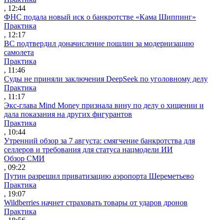
, 12:44
ФНС подала новый иск о банкротстве «Кама Шиппинг»
Практика
, 12:17
ВС подтвердил доначисление пошлин за модернизацию
самолета
Практика
, 11:46
Суды не приняли заключения DeepSeek по уголовному делу
Практика
, 11:17
Экс-глава Mind Money признала вину по делу о хищении и
дала показания на других фигурантов
Практика
, 10:44
Утренний обзор за 7 августа: смягчение банкротства для
селлеров и требования для статуса нацмодели ИИ
Обзор СМИ
, 09:22
Путин разрешил приватизацию аэропорта Шереметьево
Практика
, 19:07
Wildberries начнет страховать товары от ударов дронов
Практика