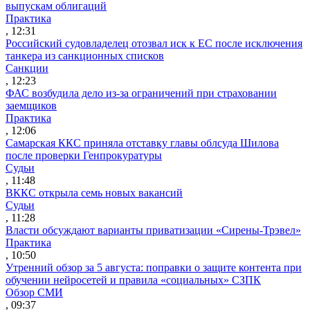
выпускам облигаций
Практика
, 12:31
Российский судовладелец отозвал иск к ЕС после исключения
танкера из санкционных списков
Санкции
, 12:23
ФАС возбудила дело из-за ограничений при страховании
заемщиков
Практика
, 12:06
Самарская ККС приняла отставку главы облсуда Шилова
после проверки Генпрокуратуры
Судьи
, 11:48
ВККС открыла семь новых вакансий
Судьи
, 11:28
Власти обсуждают варианты приватизации «Сирены-Трэвел»
Практика
, 10:50
Утренний обзор за 5 августа: поправки о защите контента при
обучении нейросетей и правила «социальных» СЗПК
Обзор СМИ
, 09:37