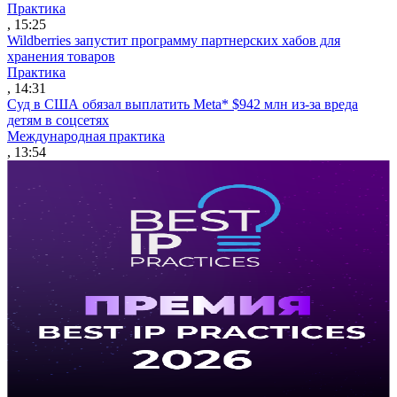
Практика
, 15:25
Wildberries запустит программу партнерских хабов для
хранения товаров
Практика
, 14:31
Суд в США обязал выплатить Meta* $942 млн из-за вреда
детям в соцсетях
Международная практика
, 13:54