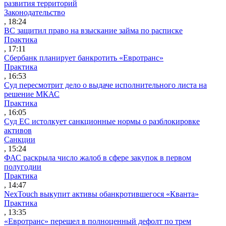
развития территорий
Законодательство
, 18:24
ВС защитил право на взыскание займа по расписке
Практика
, 17:11
Сбербанк планирует банкротить «Евротранс»
Практика
, 16:53
Суд пересмотрит дело о выдаче исполнительного листа на
решение МКАС
Практика
, 16:05
Суд ЕС истолкует санкционные нормы о разблокировке
активов
Санкции
, 15:24
ФАС раскрыла число жалоб в сфере закупок в первом
полугодии
Практика
, 14:47
NexTouch выкупит активы обанкротившегося «Кванта»
Практика
, 13:35
«Евротранс» перешел в полноценный дефолт по трем