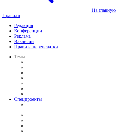
На главную
Право.ru
Редакция
Конференции
Реклама
Вакансии
Правила перепечатки
Темы
Практика
Законодательство
Процесс
Исследования
Рынок юридических услуг
Юридическое сообщество
Важнейшие правовые темы в прессе
Спецпроекты
Подкаст «В здравом уме
и твёрдой памяти»
Legal Design
Банкротная панорама
Советы для литигаторов
Сговоры на торгах