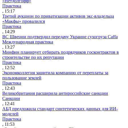
«Нетдолгофф»
Практика
, 15:17
Третий аукцион по приватизации активов экс-владельца
«Макфы» провалился
Практика
, 14:29
ВС Швеции подтвердил передачу Украине сухогруза Caffa
Международная практика
, 13:27
Минфин планирует отбирать подрядчиков госконтрактов в
строительстве по их репутации
Практика
, 12:52
Экономколлегия защитила компанию от переплаты за
пользование землей
Практика
, 12:43
Великобритания расширила антироссийские санкции
Санкции
, 12:41
АБД предложила стандарт синтетических данных для ИИ-
моделей
Практика
, 11:53