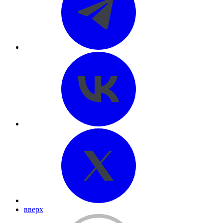
вверх