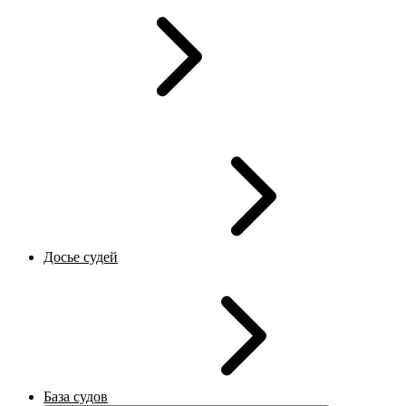
Досье судей
База судов