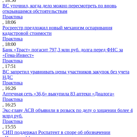
, 18:56
ВС уточнил, когда дело можно пересмотреть по вновь
открывшимся обстоятельствам
Практика
, 18:06
Росреестр предложил новый механизм оспаривания
кадастровой стоимости
Практика
, 18:00
Банк «Траст» погасит 797,3 млн руб. долга перед ФНС за
«Гема-Инвест»
Практика
, 17:51
ВС запретил уравнивать цены участников закупок без учета
НДС
Практика
, 16:26
Аптечная сеть «36,6» выкупила 83 аптеки «Диалога»
Практика
, 16:25
Экс-главу АСВ объявили в розыск по делу о хищении более 4
млрд руб.
Практика
, 15:55
СИП поддержал Роспатент в споре об обозначении