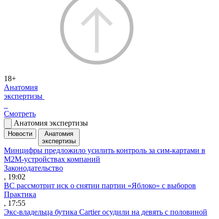
18+
Анатомия
экспертизы
Смотреть
Анатомия экспертизы
Новости
Анатомия
экспертизы
Минцифры предложило усилить контроль за сим-картами в
M2M-устройствах компаний
Законодательство
, 19:02
ВС рассмотрит иск о снятии партии «Яблоко» с выборов
Практика
, 17:55
Экс-владельца бутика Cartier осудили на девять с половиной