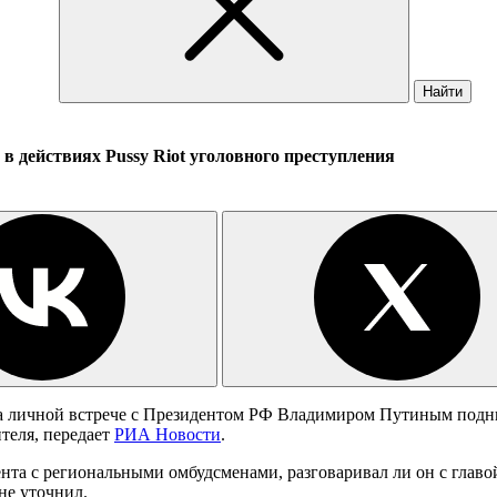
Найти
в действиях Pussy Riot уголовного преступления
а личной встрече с Президентом РФ Владимиром Путиным под
теля, передает
РИА Новости
.
та с региональными омбудсменами, разговаривал ли он с главой г
 не уточнил.