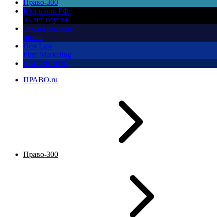
Право-300
Юррынок РФ:
35 лет спустя
Экологическое
право
Best Law
Firm Marketing
ПМЮФ 2026
ПРАВО.ru
Право-300