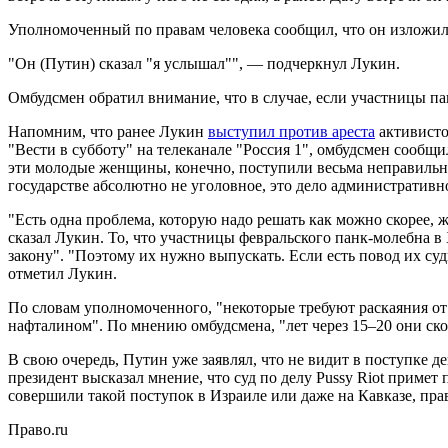
Уполномоченный по правам человека сообщил, что он изложил 
"Он (Путин) сказал "я услышал"", — подчеркнул Лукин.
Омбудсмен обратил внимание, что в случае, если участницы па
Напомним, что ранее Лукин
выступил против ареста
активисто
"Вести в субботу" на телеканале "Россия 1", омбудсмен сообщил
эти молодые женщины, конечно, поступили весьма неправильно,
государстве абсолютно не уголовное, это дело административн
"Есть одна проблема, которую надо решать как можно скорее, ж
сказал Лукин. То, что участницы февральского панк-молебна в
закону". "Поэтому их нужно выпускать. Если есть повод их суди
отметил Лукин.
По словам уполномоченного, "некоторые требуют раскаяния от 
нафталином". По мнению омбудсмена, "лет через 15–20 они ско
В свою очередь, Путин уже заявлял, что не видит в поступке 
президент высказал мнение, что суд по делу Pussy Riot примет 
совершили такой поступок в Израиле или даже на Кавказе, прав
Право.ru