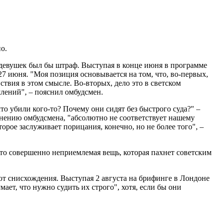
о.
я девушек был бы штраф. Выступая в конце июня в программе
 27 июня. "Моя позиция основывается на том, что, во-первых,
твия в этом смысле. Во-вторых, дело это в светском
шлений", – пояснил омбудсмен.
то убили кого-то? Почему они сидят без быстрого суда?" –
 мнению омбудсмена, "абсолютно не соответствует нашему
торое заслуживает порицания, конечно, но не более того", –
это совершенно неприемлемая вещь, которая пахнет советским
ают снисхождения. Выступая 2 августа на брифинге в Лондоне
ает, что нужно судить их строго", хотя, если бы они