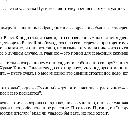
главе государства Путину свою точку зрения на эту ситуацию.
нк-группы напишут обращение в его адрес, оно будет рассмотрен
к Pussy Riot до суда и заявил, что справедливым наказанием дл
, что дело Pussy Riot обсуждалось на его встрече с президентом
 эпатажно, и они, конечно, не вызывают у меня никакого сочувс
ое в лучшем случае. А главное – это повод для серьезных размы
елательно вчера: почему они сидят-то, собственно говоря? Они ч
 Храме Христа Спасителя до сих пор находятся под арестом, по
ть – пусть судят, но мое мнение: это административное дело, ко
этих дам", однако Лукин убежден, что "насилие к раскаянию – 
рее всего раскаются".
девушек ничего хорошего, однако, по его мнению, они заслужив
правильное, обоснованное решение. По словам Путина, он "не дум
оохранителям "вряд ли удалось бы взять их под охрану".