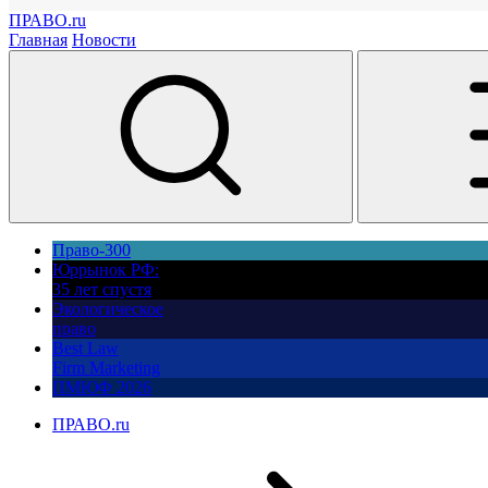
ПРАВО.ru
Главная
Новости
Право-300
Юррынок РФ:
35 лет спустя
Экологическое
право
Best Law
Firm Marketing
ПМЮФ 2026
ПРАВО.ru