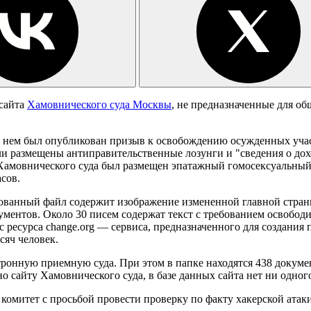
 сайта
Хамовнического суда Москвы
, не предназначенные для об
 нем был опубликован призыв к освобождению осужденных участ
ыли размещены антиправительственные лозунги и "сведения о до
та Хамовнического суда был размещен эпатажный гомосексуальн
асов.
ванный файл содержит изображение измененной главной страниц
ументов. Около 30 писем содержат текст с требованием освободи
с ресурса change.org — сервиса, предназначенного для создания
сяч человек.
ронную приемную суда. При этом в папке находятся 438 докумен
о сайту Хамовнического суда, в базе данных сайта нет ни одног
омитет с просьбой провести проверку по факту хакерской атаки