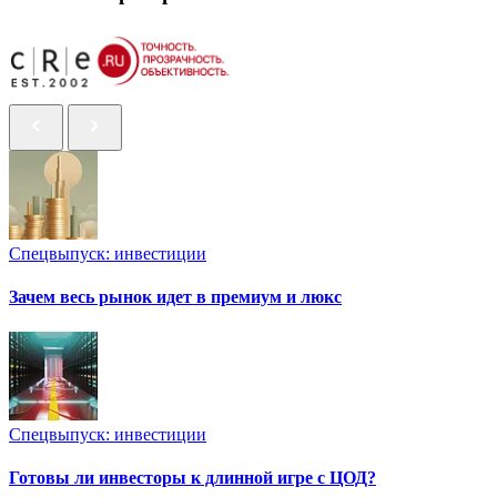
Спецвыпуск: инвестиции
Зачем весь рынок идет в премиум и люкс
Спецвыпуск: инвестиции
Готовы ли инвесторы к длинной игре с ЦОД?