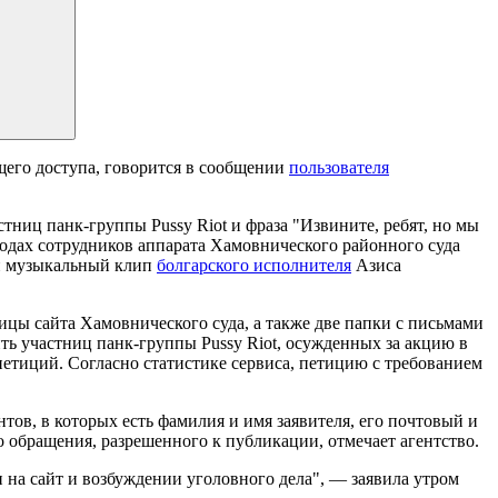
щего доступа, говорится в сообщении
пользователя
ниц панк-группы Pussy Riot и фраза "Извините, ребят, но мы
ходах сотрудников аппарата Хамовнического районного суда
ый музыкальный клип
болгарского исполнителя
Азиса
ы сайта Хамовнического суда, а также две папки с письмами
ть участниц панк-группы Pussy Riot, осужденных за акцию в
 петиций. Согласно статистике сервиса, петицию с требованием
тов, в которых есть фамилия и имя заявителя, его почтовый и
о обращения, разрешенного к публикации, отмечает агентство.
 на сайт и возбуждении уголовного дела", — заявила утром