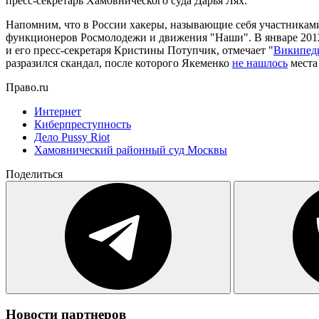
пресс-секретарь Хамовнического суда Дарья Лях.
Напомним, что в России хакеры, называющие себя участника
функционеров Росмолодежи и движения "Наши". В январе 2012
и его пресс-секретаря Кристины Потупчик, отмечает "
Википед
разразился скандал, после которого Якеменко
не нашлось
места
Право.ru
Интернет
Киберпреступность
Дело Pussy Riot
Хамовнический районный суд Москвы
Поделиться
Новости партнеров