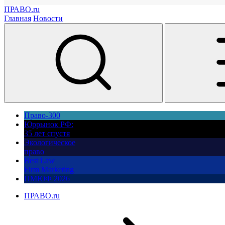
ПРАВО.ru
Главная
Новости
Право-300
Юррынок РФ:
35 лет спустя
Экологическое
право
Best Law
Firm Marketing
ПМЮФ 2026
ПРАВО.ru