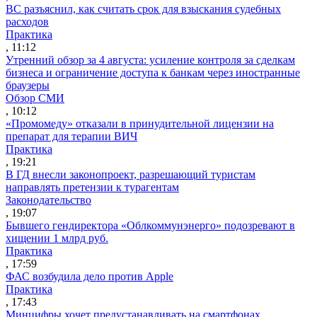
ВС разъяснил, как считать срок для взыскания судебных
расходов
Практика
, 11:12
Утренний обзор за 4 августа: усиление контроля за сделкам
бизнеса и ограничение доступа к банкам через иностранные
браузеры
Обзор СМИ
, 10:12
«Промомеду» отказали в принудительной лицензии на
препарат для терапии ВИЧ
Практика
, 19:21
В ГД внесли законопроект, разрешающий туристам
направлять претензии к турагентам
Законодательство
, 19:07
Бывшего гендиректора «Облкоммунэнерго» подозревают в
хищении 1 млрд руб.
Практика
, 17:59
ФАС возбудила дело против Apple
Практика
, 17:43
Минцифры хочет предустанавливать на смартфонах