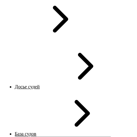
Досье судей
База судов