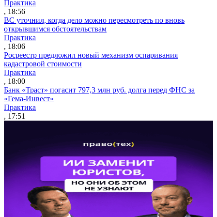
Практика
, 18:56
ВС уточнил, когда дело можно пересмотреть по вновь
открывшимся обстоятельствам
Практика
, 18:06
Росреестр предложил новый механизм оспаривания
кадастровой стоимости
Практика
, 18:00
Банк «Траст» погасит 797,3 млн руб. долга перед ФНС за
«Гема-Инвест»
Практика
, 17:51