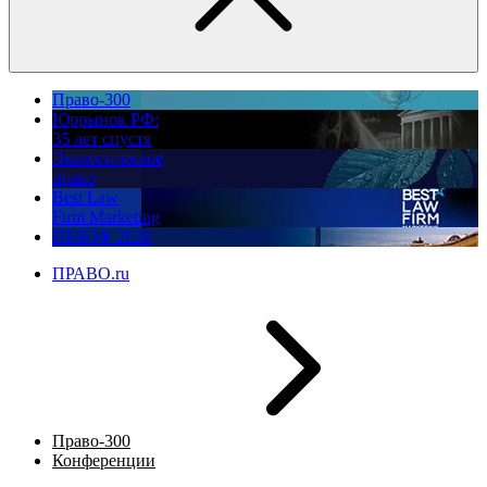
Право-300
Юррынок РФ:
35 лет спустя
Экологическое
право
Best Law
Firm Marketing
ПМЮФ 2026
ПРАВО.ru
Право-300
Конференции