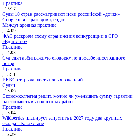
Практика
, 15:17
Суды 10 стран рассматривают иски российской «дочки»
Google о возврате дивидендов
Международная практика
, 14:09
ФАС раскрыла схему ограничения конкуренции в СРО
«Единство»
Практика
, 14:08
Суд снял арбитражную оговорку по просьбе иностранного
истца
Практика
, 13:11
ВККС открыла шесть новых вакансий
Судьи
, 13:06
Экономколлегия решит, можно ли уменьшить сумму гарантии
на стоимость выполненных работ
Практика
, 13:04
Wildberries планирует запустить в 2027 году два крупных
склада в Казахстане
Практика
, 12:29