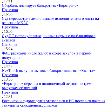
, 17:11
Сбербанк планирует банкротить «Евротранс»
Практика
, 16:53
Суд пересмотрит дело о выдаче исполнительного листа на
решение МКАС
Практика
, 16:05
Суд ЕС истолкует санкционные нормы о разблокировке
активов
Санкции
, 15:24
ФАС раскрыла число жалоб в сфере закупок в первом
полугодии
Практика
, 14:47
NexTouch выкупит активы обанкротившегося «Кванта»
Практика
, 13:35
«Евротранс» перешел в полноценный дефолт по трем
выпускам облигаций
Практика
, 12:31
Российский судовладелец отозвал иск к ЕС после исключения
танкера из санкционных списков