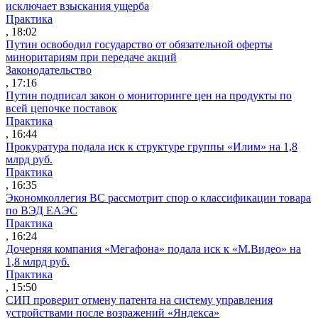
исключает взыскания ущерба
Практика
, 18:02
Путин освободил государство от обязательной оферты
миноритариям при передаче акций
Законодательство
, 17:16
Путин подписал закон о мониторинге цен на продукты по
всей цепочке поставок
Практика
, 16:44
Прокуратура подала иск к структуре группы «Илим» на 1,8
млрд руб.
Практика
, 16:35
Экономколлегия ВС рассмотрит спор о классификации товара
по ВЭД ЕАЭС
Практика
, 16:24
Дочерняя компания «Мегафона» подала иск к «М.Видео» на
1,8 млрд руб.
Практика
, 15:50
СИП проверит отмену патента на систему управления
устройствами после возражений «Яндекса»