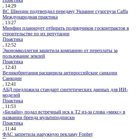
Практика
, 14:29
ВС Швеции подтвердил передачу Украине сухогруза Caffa
Международная практика
, 13:27
Минфин планирует отбирать подрядчиков госконтрактов в
строительстве по их репутации
Практика
, 12:52
Экономколлегия защитила компанию от переплаты за
пользование землей
Практика
, 12:43
Великобритания расширила антироссийские санкции
Санкции
, 12:41
АБД предложила стандарт синтетических данных для ИИ-
моделей
Практика
, 11:53
«Билайн» подал встречный иск к Т2 из-за слова «микс» в
названии бренда мультиподписки
Практика
, 11:44
ФАС запретила наружную рекламу Fonbet