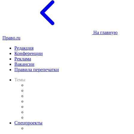
На главную
Право.ru
Редакция
Конференции
Реклама
Вакансии
Правила перепечатки
Темы
Практика
Законодательство
Процесс
Исследования
Рынок юридических услуг
Юридическое сообщество
Важнейшие правовые темы в прессе
Спецпроекты
Подкаст «В здравом уме
и твёрдой памяти»