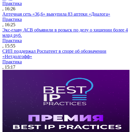
Практика
, 16:26
Аптечная сеть «36,6» выкупила 83 аптеки «Диалога»
Практика
, 16:25
Экс-главу АСВ объявили в розыск по делу о хищении более 4
млрд руб.
Практика
, 15:55
СИП поддержал Роспатент в споре об обозначении
«Нетдолгофф»
Практика
, 15:17