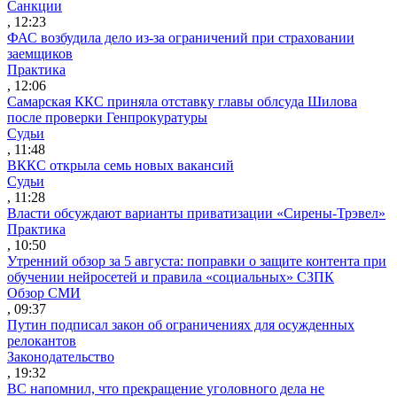
Санкции
, 12:23
ФАС возбудила дело из-за ограничений при страховании
заемщиков
Практика
, 12:06
Самарская ККС приняла отставку главы облсуда Шилова
после проверки Генпрокуратуры
Судьи
, 11:48
ВККС открыла семь новых вакансий
Судьи
, 11:28
Власти обсуждают варианты приватизации «Сирены-Трэвел»
Практика
, 10:50
Утренний обзор за 5 августа: поправки о защите контента при
обучении нейросетей и правила «социальных» СЗПК
Обзор СМИ
, 09:37
Путин подписал закон об ограничениях для осужденных
релокантов
Законодательство
, 19:32
ВС напомнил, что прекращение уголовного дела не