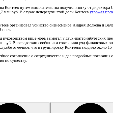
а Контеев путем вымогательства получил взятку от директора О
7 млн руб. В случае непередачи этой доли Контеев
угрожал прек
Контеев организовал убийство бизнесменов Андрея Волкова и Ва
 пост.
од руководством вице-мэра вымогал у двух екатеринбургских пр
лн руб. Впоследствии сообщники совершили ряд финансовых опе
службе отмечают, что в группировку Контеева входило около 15 
бное соглашение о сотрудничестве и дал подробные показания о
ия по существу.