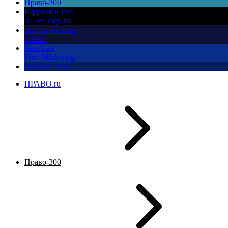
Право-300
Юррынок РФ:
35 лет спустя
Экологическое
право
Best Law
Firm Marketing
ПМЮФ 2026
ПРАВО.ru
Право-300