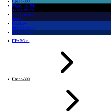
Право-300
Юррынок РФ:
35 лет спустя
Экологическое
право
Best Law
Firm Marketing
ПМЮФ 2026
ПРАВО.ru
Право-300