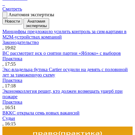
Смотреть
Анатомия экспертизы
Новости
Анатомия
экспертизы
Минцифры предложило усилить контроль за сим-картами в
M2M-устройствах компаний
Законодательство
, 19:02
ВС рассмотрит иск о снятии партии «Яблоко» с выборов
Практика
, 17:55
Экс-владельца бутика Cartier осудили на девять с половиной
лет за таможенную схему
Практика
, 17:18
Экономколлегия решит, кто должен возмещать ущерб при
пожаре
Практика
, 16:51
ВККС открыла семь новых вакансий
Судьи
, 16:15