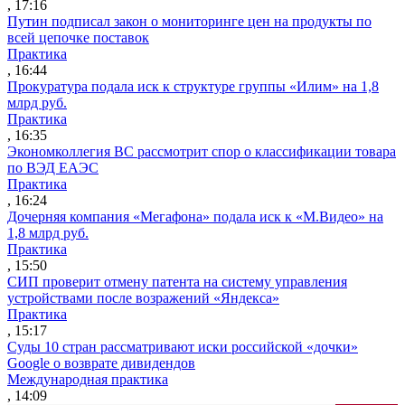
, 17:16
Путин подписал закон о мониторинге цен на продукты по
всей цепочке поставок
Практика
, 16:44
Прокуратура подала иск к структуре группы «Илим» на 1,8
млрд руб.
Практика
, 16:35
Экономколлегия ВС рассмотрит спор о классификации товара
по ВЭД ЕАЭС
Практика
, 16:24
Дочерняя компания «Мегафона» подала иск к «М.Видео» на
1,8 млрд руб.
Практика
, 15:50
СИП проверит отмену патента на систему управления
устройствами после возражений «Яндекса»
Практика
, 15:17
Суды 10 стран рассматривают иски российской «дочки»
Google о возврате дивидендов
Международная практика
, 14:09