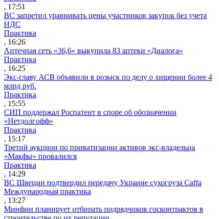
, 17:51
ВС запретил уравнивать цены участников закупок без учета
НДС
Практика
, 16:26
Аптечная сеть «36,6» выкупила 83 аптеки «Диалога»
Практика
, 16:25
Экс-главу АСВ объявили в розыск по делу о хищении более 4
млрд руб.
Практика
, 15:55
СИП поддержал Роспатент в споре об обозначении
«Нетдолгофф»
Практика
, 15:17
Третий аукцион по приватизации активов экс-владельца
«Макфы» провалился
Практика
, 14:29
ВС Швеции подтвердил передачу Украине сухогруза Caffa
Международная практика
, 13:27
Минфин планирует отбирать подрядчиков госконтрактов в
строительстве по их репутации