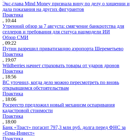
Экс-глава Mind Money признала вину по делу о хищении и
дала показания на других фигурантов
Практика
, 10:44
Утренний обзор за 7 августа: смягчение банкротства для
селлеров и требования для статуса нацмодели ИИ
Обзор СМИ
, 09:22
Путин разрешил приватизацию аэропорта Шереметьево
Практика
, 19:07
Wildberries начнет страховать товары от ударов дронов
Практика
, 18:56
ВС уточнил, когда дело можно пересмотреть по вновь
открывшимся обстоятельствам
Практика
, 18:06
Росреестр предложил новый механизм оспаривания
кадастровой стоимости
Практика
, 18:00
Банк «Траст» погасит 797,3 млн руб. долга перед ФНС за
«Гема-Инвест»
Практика