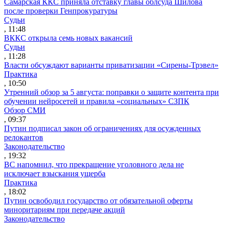
Самарская ККС приняла отставку главы облсуда Шилова
после проверки Генпрокуратуры
Судьи
, 11:48
ВККС открыла семь новых вакансий
Судьи
, 11:28
Власти обсуждают варианты приватизации «Сирены-Трэвел»
Практика
, 10:50
Утренний обзор за 5 августа: поправки о защите контента при
обучении нейросетей и правила «социальных» СЗПК
Обзор СМИ
, 09:37
Путин подписал закон об ограничениях для осужденных
релокантов
Законодательство
, 19:32
ВС напомнил, что прекращение уголовного дела не
исключает взыскания ущерба
Практика
, 18:02
Путин освободил государство от обязательной оферты
миноритариям при передаче акций
Законодательство