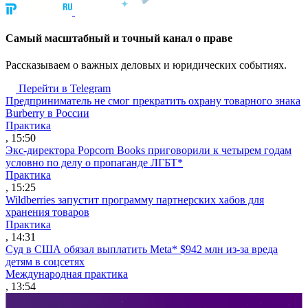
Cамый масштабный и точный канал о праве
Рассказываем о важных деловых и юридических событиях.
Перейти в Telegram
Предприниматель не смог прекратить охрану товарного знака
Burberry в России
Практика
, 15:50
Экс-директора Popcorn Books приговорили к четырем годам
условно по делу о пропаганде ЛГБТ*
Практика
, 15:25
Wildberries запустит программу партнерских хабов для
хранения товаров
Практика
, 14:31
Суд в США обязал выплатить Meta* $942 млн из-за вреда
детям в соцсетях
Международная практика
, 13:54