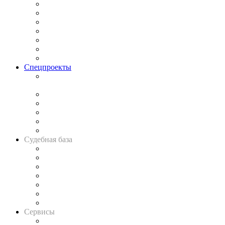
Практика
Законодательство
Процесс
Исследования
Рынок юридических услуг
Юридическое сообщество
Важнейшие правовые темы в прессе
Спецпроекты
Подкаст «В здравом уме
и твёрдой памяти»
Legal Design
Банкротная панорама
Советы для литигаторов
Сговоры на торгах
Авто
Судебная база
Картотека арбитражных дел
Решения арбитражных судов
Календарь рассмотрения арбитражных дел
Досье судей
Информация о судах
RSS лента новостей
Вакансии для юристов
Сервисы
Справочно-правовая система