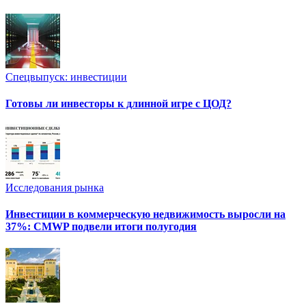
Спецвыпуск: инвестиции
Готовы ли инвесторы к длинной игре с ЦОД?
Исследования рынка
Инвестиции в коммерческую недвижимость выросли на
37%: CMWP подвели итоги полугодия