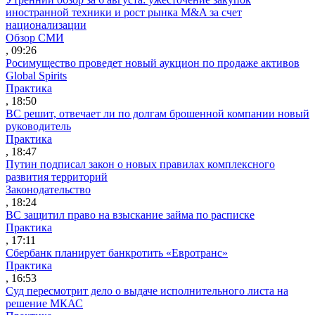
иностранной техники и рост рынка M&A за счет
национализации
Обзор СМИ
, 09:26
Росимущество проведет новый аукцион по продаже активов
Global Spirits
Практика
, 18:50
ВС решит, отвечает ли по долгам брошенной компании новый
руководитель
Практика
, 18:47
Путин подписал закон о новых правилах комплексного
развития территорий
Законодательство
, 18:24
ВС защитил право на взыскание займа по расписке
Практика
, 17:11
Сбербанк планирует банкротить «Евротранс»
Практика
, 16:53
Суд пересмотрит дело о выдаче исполнительного листа на
решение МКАС