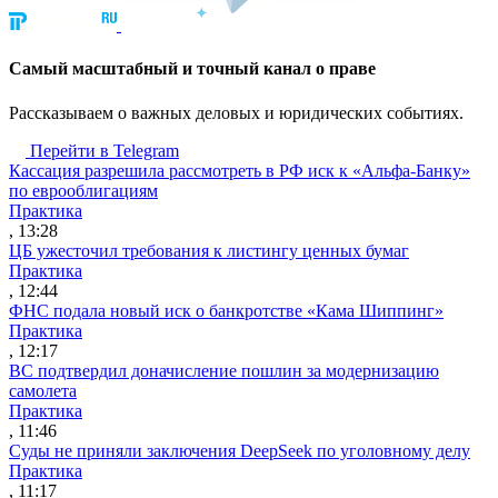
Cамый масштабный и точный канал о праве
Рассказываем о важных деловых и юридических событиях.
Перейти в Telegram
Кассация разрешила рассмотреть в РФ иск к «Альфа-Банку»
по еврооблигациям
Практика
, 13:28
ЦБ ужесточил требования к листингу ценных бумаг
Практика
, 12:44
ФНС подала новый иск о банкротстве «Кама Шиппинг»
Практика
, 12:17
ВС подтвердил доначисление пошлин за модернизацию
самолета
Практика
, 11:46
Суды не приняли заключения DeepSeek по уголовному делу
Практика
, 11:17