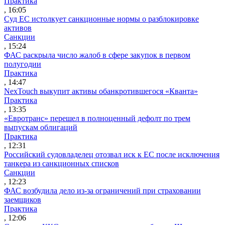
Практика
, 16:05
Суд ЕС истолкует санкционные нормы о разблокировке
активов
Санкции
, 15:24
ФАС раскрыла число жалоб в сфере закупок в первом
полугодии
Практика
, 14:47
NexTouch выкупит активы обанкротившегося «Кванта»
Практика
, 13:35
«Евротранс» перешел в полноценный дефолт по трем
выпускам облигаций
Практика
, 12:31
Российский судовладелец отозвал иск к ЕС после исключения
танкера из санкционных списков
Санкции
, 12:23
ФАС возбудила дело из-за ограничений при страховании
заемщиков
Практика
, 12:06