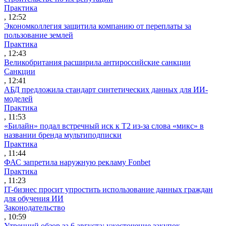
Практика
, 12:52
Экономколлегия защитила компанию от переплаты за
пользование землей
Практика
, 12:43
Великобритания расширила антироссийские санкции
Санкции
, 12:41
АБД предложила стандарт синтетических данных для ИИ-
моделей
Практика
, 11:53
«Билайн» подал встречный иск к Т2 из-за слова «микс» в
названии бренда мультиподписки
Практика
, 11:44
ФАС запретила наружную рекламу Fonbet
Практика
, 11:23
IT-бизнес просит упростить использование данных граждан
для обучения ИИ
Законодательство
, 10:59
Утренний обзор за 6 августа: ужесточение закупок