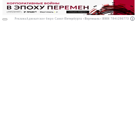
Реклама
Адвокатское бюро Санкт-Петербурга «Вертикаль» ИНН 7841290773
Реклама
ООО "Право.ру" ИНН: 7704835288