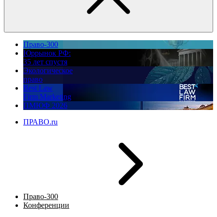
Право-300
Юррынок РФ:
35 лет спустя
Экологическое
право
Best Law
Firm Marketing
ПМЮФ 2026
ПРАВО.ru
Право-300
Конференции