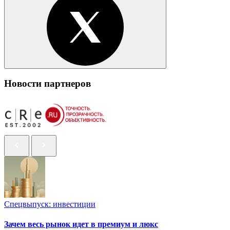
Новости партнеров
Спецвыпуск: инвестиции
Зачем весь рынок идет в премиум и люкс