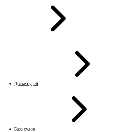
Досье судей
База судов